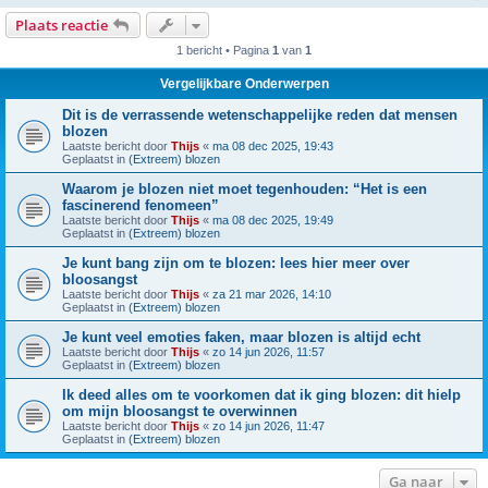
Plaats reactie
1 bericht • Pagina
1
van
1
Vergelijkbare Onderwerpen
Dit is de verrassende wetenschappelijke reden dat mensen
blozen
Laatste bericht door
Thijs
«
ma 08 dec 2025, 19:43
Geplaatst in
(Extreem) blozen
Waarom je blozen niet moet tegenhouden: “Het is een
fascinerend fenomeen”
Laatste bericht door
Thijs
«
ma 08 dec 2025, 19:49
Geplaatst in
(Extreem) blozen
Je kunt bang zijn om te blozen: lees hier meer over
bloosangst
Laatste bericht door
Thijs
«
za 21 mar 2026, 14:10
Geplaatst in
(Extreem) blozen
Je kunt veel emoties faken, maar blozen is altijd echt
Laatste bericht door
Thijs
«
zo 14 jun 2026, 11:57
Geplaatst in
(Extreem) blozen
Ik deed alles om te voorkomen dat ik ging blozen: dit hielp
om mijn bloosangst te overwinnen
Laatste bericht door
Thijs
«
zo 14 jun 2026, 11:47
Geplaatst in
(Extreem) blozen
Ga naar