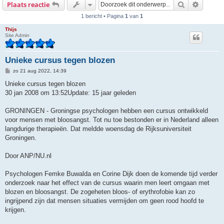
Zoek
Uitgebr
Plaats reactie
1 bericht • Pagina
1
van
1
Thijs
Site Admin
Unieke cursus tegen blozen
B
zo 21 aug 2022, 14:39
e
r
Unieke cursus tegen blozen
i
30 jan 2008 om 13:52Update: 15 jaar geleden
c
h
t
GRONINGEN - Groningse psychologen hebben een cursus ontwikkeld
voor mensen met bloosangst. Tot nu toe bestonden er in Nederland alleen
langdurige therapieën. Dat meldde woensdag de Rijksuniversiteit
Groningen.
Door ANP/NU.nl
Psychologen Femke Buwalda en Corine Dijk doen de komende tijd verder
onderzoek naar het effect van de cursus waarin men leert omgaan met
blozen en bloosangst. De zogeheten bloos- of erythrofobie kan zo
ingrijpend zijn dat mensen situaties vermijden om geen rood hoofd te
krijgen.