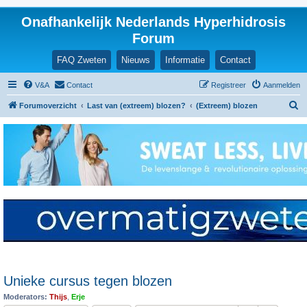
Onafhankelijk Nederlands Hyperhidrosis
Forum
FAQ Zweten
Nieuws
Informatie
Contact
V&A
Contact
Registreer
Aanmelden
Z
Forumoverzicht
Last van (extreem) blozen?
(Extreem) blozen
o
e
k
Unieke cursus tegen blozen
Moderators:
Thijs
,
Erje