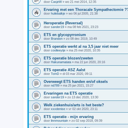
door
CasjeW
»
wo 21 mei 2014, 12:35
Ervaring met een Thoracale Sympathectomie ?
door
huilebalkje
»
wo 06 jul 2005, 21:38
Heroperatie (Reversal)
door
sander19
»
ma 08 feb 2021, 23:23
ETS en glycopyrronium
door
Brandon
»
zo 08 dec 2019, 10:49
ETS operatie werkt al na 3,5 jaar niet meer
door
coolleeytje
»
ma 25 mei 2020, 10:35
ETS operatie blozen/zweten
door
Hakunamatata
»
ma 22 jun 2020, 20:16
ETS operatie ASZ Aalst
door
TomD
»
di 03 mar 2020, 09:11
Overweegt ETS handen en/of oksels
door
nd789
»
ma 25 jan 2021, 15:27
Ervaringen na ETS operatie
door
sander19
»
zo 13 dec 2020, 13:30
Welk ziekenhuis/arts is het beste?
door
xxxdenise
»
vr 02 okt 2020, 23:11
ETS operatie - mijn ervaring
door
linnmountain
»
zo 02 sep 2018, 09:39