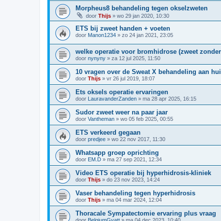
Morpheus8 behandeling tegen okselzweten
door
Thijs
»
wo 29 jan 2020, 10:30
ETS bij zweet handen + voeten
door
Manon1234
»
zo 24 jan 2021, 23:05
welke operatie voor bromhidrose (zweet zonder
door
nynyny
»
za 12 jul 2025, 11:50
10 vragen over de Sweat X behandeling aan hu
door
Thijs
»
vr 26 jul 2019, 18:07
Ets oksels operatie ervaringen
door
LauravanderZanden
»
ma 28 apr 2025, 16:15
Sudor zweet weer na paar jaar
door
Vantheman
»
wo 05 feb 2025, 00:55
ETS verkeerd gegaan
door
predjee
»
wo 22 nov 2017, 11:30
Whatsapp groep oprichting
door
EM.D
»
ma 27 sep 2021, 12:34
Video ETS operatie bij hyperhidrosis-kliniek
door
Thijs
»
do 23 nov 2023, 14:24
Vaser behandeling tegen hyperhidrosis
door
Thijs
»
ma 04 mar 2024, 12:04
Thoracale Sympatectomie ervaring plus vraag
door
BelgiumGyatt
»
ma 04 dec 2023, 10:40