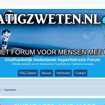
Onafhankelijk Nederlands Hyperhidrosis Forum
Officiële website van de Nederlandse Hyperhidrosis Patiëntenvereniging
FAQ Zweten
Nieuws
Informatie
Contact
n
Operaties