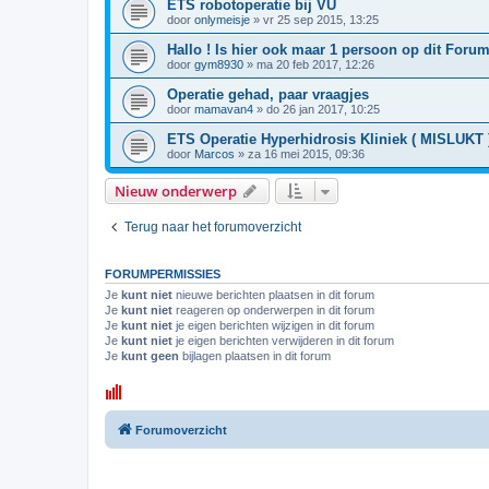
ETS robotoperatie bij VU
door
onlymeisje
»
vr 25 sep 2015, 13:25
Hallo ! Is hier ook maar 1 persoon op dit Forum
door
gym8930
»
ma 20 feb 2017, 12:26
Operatie gehad, paar vraagjes
door
mamavan4
»
do 26 jan 2017, 10:25
ETS Operatie Hyperhidrosis Kliniek ( MISLUKT 
door
Marcos
»
za 16 mei 2015, 09:36
Nieuw onderwerp
Terug naar het forumoverzicht
FORUMPERMISSIES
Je
kunt niet
nieuwe berichten plaatsen in dit forum
Je
kunt niet
reageren op onderwerpen in dit forum
Je
kunt niet
je eigen berichten wijzigen in dit forum
Je
kunt niet
je eigen berichten verwijderen in dit forum
Je
kunt geen
bijlagen plaatsen in dit forum
Forumoverzicht