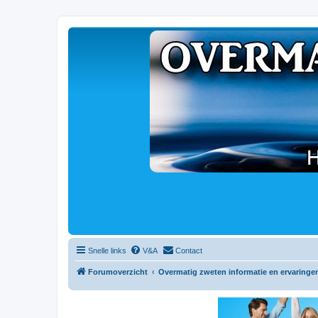
Snelle links
V&A
Contact
Forumoverzicht
Overmatig zweten informatie en ervaringe