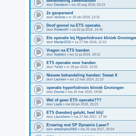
Behandeling zweethanden
door
Davidson
»
wo 28 aug 2019, 03:23
2x geopereerd
door
Victoria
»
vr 25 okt 2019, 13:31
Doof gevoel na ETS operatie.
door
Roelien87
»
za 02 jul 2016, 14:46
Ets operatie bij Hyperhidrosis kliniek Groninge
door
Martijn2016
»
za 27 feb 2016, 11:10
Vragen na ETS handen
door
Sophie1
»
wo 11 jul 2018, 18:32
ETS operatie voor handen
door
TomD
»
vr 28 jun 2019, 23:20
Nieuwe behandeling handen: Sweat X
door
Laureen
»
wo 12 mar 2014, 21:10
operatie hyperhidrosis kliniek Groningen
door
Dounia
»
ma 25 mar 2019, 18:58
Wel of geen ETS operatie???
door
Layla
»
ma 04 jun 2018, 20:23
ETS (handen) gelukt, heel blij!
door
LauraSonn
»
ma 27 feb 2017, 17:34
Ervaring met SP Dynamis Laser?
door
antwerpen2000
»
ma 25 sep 2017, 20:54