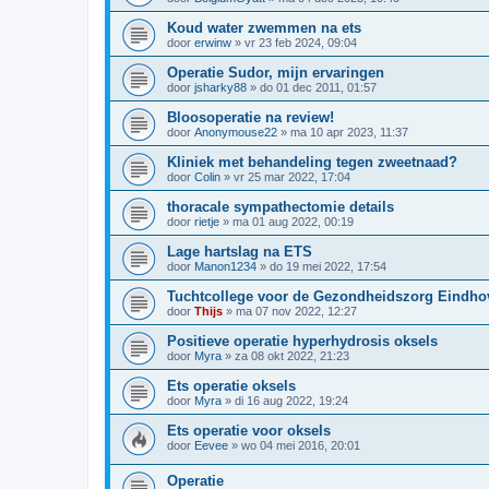
Koud water zwemmen na ets
door
erwinw
»
vr 23 feb 2024, 09:04
Operatie Sudor, mijn ervaringen
door
jsharky88
»
do 01 dec 2011, 01:57
Bloosoperatie na review!
door
Anonymouse22
»
ma 10 apr 2023, 11:37
Kliniek met behandeling tegen zweetnaad?
door
Colin
»
vr 25 mar 2022, 17:04
thoracale sympathectomie details
door
rietje
»
ma 01 aug 2022, 00:19
Lage hartslag na ETS
door
Manon1234
»
do 19 mei 2022, 17:54
Tuchtcollege voor de Gezondheidszorg Eindho
door
Thijs
»
ma 07 nov 2022, 12:27
Positieve operatie hyperhydrosis oksels
door
Myra
»
za 08 okt 2022, 21:23
Ets operatie oksels
door
Myra
»
di 16 aug 2022, 19:24
Ets operatie voor oksels
door
Eevee
»
wo 04 mei 2016, 20:01
Operatie