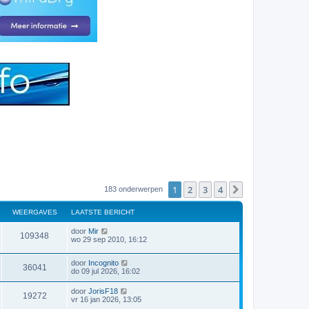
1
2
3
4
Volgende
183 onderwerpen
WEERGAVES
LAATSTE BERICHT
L
door
Mir
W
109348
a
wo 29 sep 2010, 16:12
a
e
t
L
door
Incognito
s
W
36041
e
a
do 09 jul 2026, 16:02
t
a
e
e
t
r
b
L
door
JorisF18
W
19272
s
e
a
vr 16 jan 2026, 13:05
e
t
r
g
a