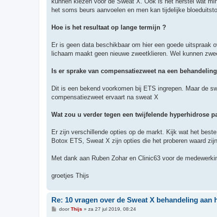
kunnen kiezen voor de Sweat X. Ook is het herstel wat mind
het soms beurs aanvoelen en men kan tijdelijke bloeduitst
Hoe is het resultaat op lange termijn ?
Er is geen data beschikbaar om hier een goede uitspraak ov
lichaam maakt geen nieuwe zweetklieren. Wel kunnen zweetk
Is er sprake van compensatiezweet na een behandeling
Dit is een bekend voorkomen bij ETS ingrepen. Maar de swe
compensatiezweet ervaart na sweat X
Wat zou u verder tegen een twijfelende hyperhidrose p
Er zijn verschillende opties op de markt. Kijk wat het best
Botox ETS, Sweat X zijn opties die het proberen waard zij
Met dank aan Ruben Zohar en Clinic63 voor de medewerki
groetjes Thijs
Re: 10 vragen over de Sweat X behandeling aan 
B
door
Thijs
»
za 27 jul 2019, 08:24
e