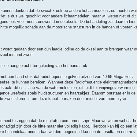
je kunnen denken dat de sweat x ook op andere lichaamsdelen zou moeten wer
et is dus wel geschikt voor andere lichaamsdelen, maar wij weten niet of dit 
igens ook veel meer zenuwen dan de oksels. De behandeling zal daarom hier w
de hitte mogelijk schade aan de motorische structuren in de handen of voeten 
 wordt gedaan door een dun laagje iodine op de oksel aan te brengen waar o
eveel iemand zweet.
 olie aangebracht ter geleiding van het hand stuk.
et een hand stuk dat radiofrequentie golven uitzend van 40.68 Mega Hertz . 
eefsel te kunnen bereiken. Wanneer deze Radiofrequentie elektromagnetische
rzaakt dit oscillatie van de watermoleculen, dit leidt tot wrijvingsverwarming.
ggende weefsels zoals huidstructuren en haarzakjes. Daarom ontstaat er in de
n de zweetklieren is om deze kapot te maken door middel van thermolyse.
rheid te zeggen dat de resultaten permament zijn. Maar we weten wel dat h
adigd zijn door de hitte maar niet volledig kapot. Hierdoor kan hij op een l
re behandelaar anders kan worden toegediend kunnen de resultaten enorm ver