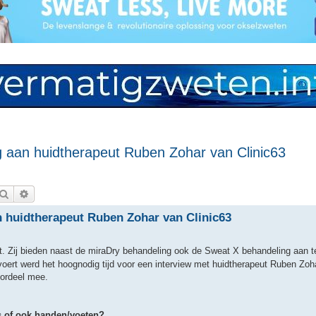
 aan huidtherapeut Ruben Zohar van Clinic63
Zoek
Uitgebreid zoeken
n huidtherapeut Ruben Zohar van Clinic63
t. Zij bieden naast de miraDry behandeling ook de Sweat X behandeling aan t
voert werd het hoognodig tijd voor een interview met huidtherapeut Ruben Zoha
oordeel mee.
s of ook handen/voeten?