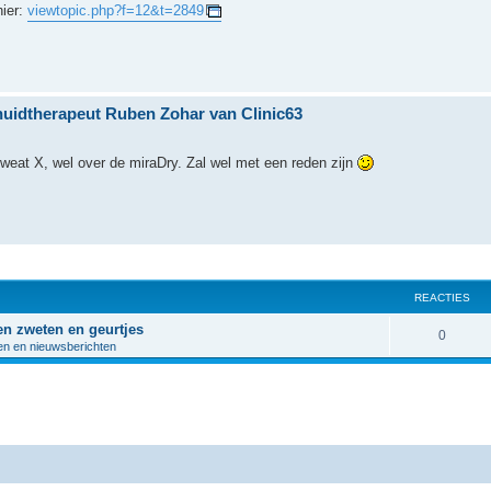
hier:
viewtopic.php?f=12&t=2849
huidtherapeut Ruben Zohar van Clinic63
Sweat X, wel over de miraDry. Zal wel met een reden zijn
REACTIES
en zweten en geurtjes
R
0
en en nieuwsberichten
e
a
c
t
i