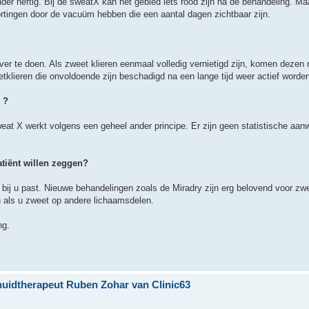
er heftig. Bij de sweatX kan het gebied iets rood zijn na de behandeling. Maa
ortingen door de vacuüm hebben die een aantal dagen zichtbaar zijn.
er te doen. Als zweet klieren eenmaal volledig vernietigd zijn, komen dezen 
lieren die onvoldoende zijn beschadigd na een lange tijd weer actief worde
 ?
at X werkt volgens een geheel ander principe. Er zijn geen statistische aan
atiënt willen zeggen?
e bij u past. Nieuwe behandelingen zoals de Miradry zijn erg belovend voor zw
n als u zweet op andere lichaamsdelen.
ng.
huidtherapeut Ruben Zohar van Clinic63