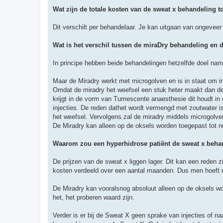
Wat zijn de totale kosten van de sweat x behandeling tot
Dit verschilt per behandelaar. Je kan uitgaan van ongevee
Wat is het verschil tussen de miraDry behandeling en 
In principe hebben beide behandelingen hetzelfde doel nam
Maar de Miradry werkt met microgolven en is in staat om i
Omdat de miradry het weefsel een stuk heter maakt dan de 
krijgt in de vorm van Tumescente anaesthesie dit houdt in
injecties. De reden dathet wordt vermengd met zoutwater i
het weefsel. Vervolgens zal de miradry middels microgolve
De Miradry kan alleen op de oksels worden toegepast tot n
Waarom zou een hyperhidrose patiënt de sweat x beha
De prijzen van de sweat x liggen lager. Dit kan een reden 
kosten verdeeld over een aantal maanden. Dus men hoeft ni
De Miradry kan vooralsnog absoluut alleen op de oksels wo
het, het proberen waard zijn.
Verder is er bij de Sweat X geen sprake van injecties of 