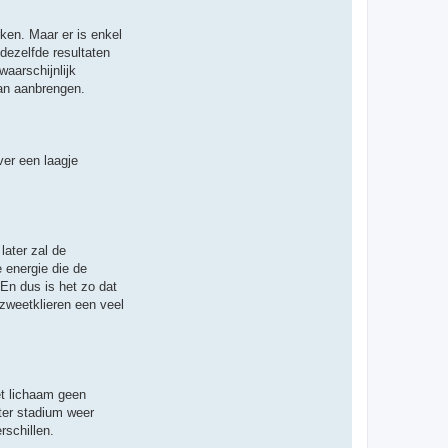
t
e
e
ken. Maar er is enkel
r
dezelfde resultaten
T
h
aarschijnlijk
i
kan aanbrengen.
j
s
ver een laagje
later zal de
 energie die de
 En dus is het zo dat
 zweetklieren een veel
et lichaam geen
ater stadium weer
schillen.