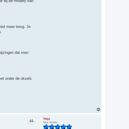
r bij de miradry kan
niet meer terug. Je
n.
wijzingen dat men
eet onder de oksels.
O
m
h
Thijs
o
Site Admin
o