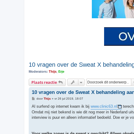
10 vragen over de Sweat X behandeling
Moderators:
Thijs
,
Erje
Plaats reactie
10 vragen over de Sweat X behandeling aa
B
door
Thijs
»
vr 26 jul 2019, 18:07
e
r
Al surfend op internet kwam ik bij
www.clinic63.nl
terech
i
Omdat mij niet bekend is wie dit nog meer in Nederland uit
c
h
interview is puur en alleen informatief bedoeld. Doe er je v
t
Voor welke zones is de sweat x geschikt? Alleen oksel