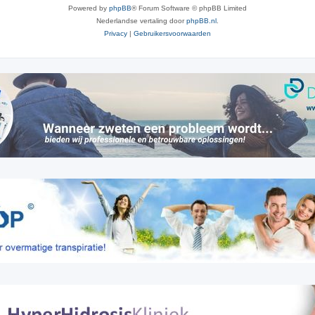
Powered by
phpBB
® Forum Software © phpBB Limited
e
Nederlandse vertaling door
phpBB.nl
.
s
Privacy
|
Gebruikersvoorwaarden