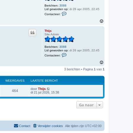
g
Berichten:
3088
Lid geworden op:
di 26 apr 2005, 22:45
C
Contacteer:
o
n
O
t
m
a
h
c
Thijs
o
t
Site Admin
o
e
e
g
r
Berichten:
3088
T
Lid geworden op:
di 26 apr 2005, 22:45
h
C
i
Contacteer:
o
j
n
O
s
t
m
a
3 berichten • Pagina
1
van
1
h
c
o
t
o
e
WEERGAVES
LAATSTE BERICHT
e
g
r
L
door
Thijs
T
W
464
a
di 21 jul 2026, 15:38
h
a
i
e
t
j
s
s
Ga naar
e
t
e
r
b
e
r
g
i
Contact
Verwijder cookies
Alle tijden zijn
UTC+02:00
c
a
h