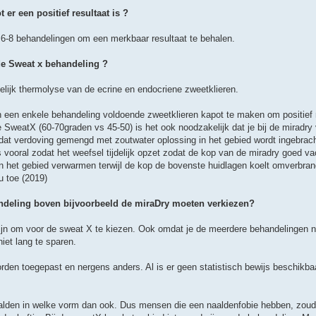
 er een positief resultaat is ?
r 6-8 behandelingen om een merkbaar resultaat te behalen.
de Sweat x behandeling ?
elijk thermolyse van de ecrine en endocriene zweetklieren.
n een enkele behandeling voldoende zweetklieren kapot te maken om positief r
SweatX (60-70graden vs 45-50) is het ook noodzakelijk dat je bij de miradry
 dat verdoving gemengd met zoutwater oplossing in het gebied wordt ingebrac
s vooral zodat het weefsel tijdelijk opzet zodat de kop van de miradry goed 
n het gebied verwarmen terwijl de kop de bovenste huidlagen koelt omverbra
u toe (2019)
ndeling boven bijvoorbeeld de miraDry moeten verkiezen?
zijn om voor de sweat X te kiezen. Ook omdat je de meerdere behandelingen no
et lang te sparen.
rden toegepast en nergens anders. Al is er geen statistisch bewijs beschikb
naalden in welke vorm dan ook. Dus mensen die een naaldenfobie hebben, zoud