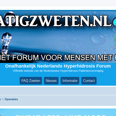
Onafhankelijk Nederlands Hyperhidrosis Forum
Officiële website van de Nederlandse Hyperhidrosis Patiëntenvereniging
FAQ Zweten
Nieuws
Informatie
Contact
n
Operaties