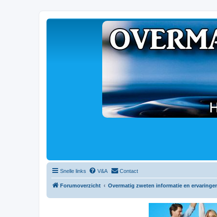
Snelle links
V&A
Contact
Forumoverzicht
Overmatig zweten informatie en ervaringe