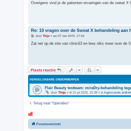
r
Overigens vind je de patienten ervaringen van de sweat X 
i
c
h
t
Re: 10 vragen over de Sweat X behandeling aan 
B
door
Thijs
»
wo 07 mei 2025, 17:04
e
r
Zat net op de site van clinic63 en lees niks meer over de 
i
c
h
t
Plaats reactie
VERGELIJKBARE ONDERWERPEN
Flair Beauty testteam: miraDry-behandeling teg
door
Thijs
»
di 21 jul 2026, 15:38
» in
Ingescande artikel
Terug naar “Operaties”
Forumoverzicht