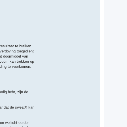
esultaat te breiken.
 verdoving toegedient
ht doormiddel van
vacuüm kan trekken op
nding te voorkomen.
dig hebt, zijn de
aar dat de sweatX kan
en wellicht eerder