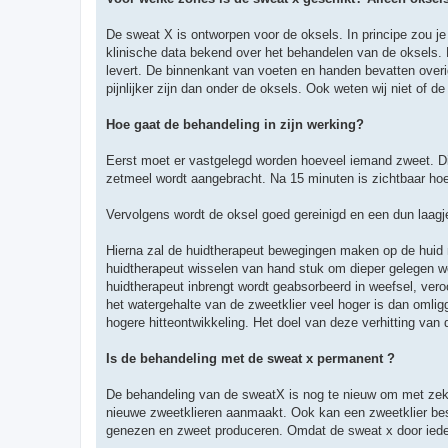
De sweat X is ontworpen voor de oksels. In principe zou 
klinische data bekend over het behandelen van de oksels. H
levert. De binnenkant van voeten en handen bevatten over
pijnlijker zijn dan onder de oksels. Ook weten wij niet of 
Hoe gaat de behandeling in zijn werking?
Eerst moet er vastgelegd worden hoeveel iemand zweet. Dit
zetmeel wordt aangebracht. Na 15 minuten is zichtbaar ho
Vervolgens wordt de oksel goed gereinigd en een dun laagje
Hierna zal de huidtherapeut bewegingen maken op de huid m
huidtherapeut wisselen van hand stuk om dieper gelegen w
huidtherapeut inbrengt wordt geabsorbeerd in weefsel, veroo
het watergehalte van de zweetklier veel hoger is dan omli
hogere hitteontwikkeling. Het doel van deze verhitting va
Is de behandeling met de sweat x permanent ?
De behandeling van de sweatX is nog te nieuw om met zeke
nieuwe zweetklieren aanmaakt. Ook kan een zweetklier besch
genezen en zweet produceren. Omdat de sweat x door iede