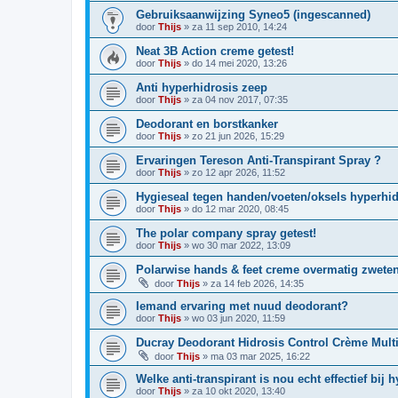
Gebruiksaanwijzing Syneo5 (ingescanned)
door
Thijs
»
za 11 sep 2010, 14:24
Neat 3B Action creme getest!
door
Thijs
»
do 14 mei 2020, 13:26
Anti hyperhidrosis zeep
door
Thijs
»
za 04 nov 2017, 07:35
Deodorant en borstkanker
door
Thijs
»
zo 21 jun 2026, 15:29
Ervaringen Tereson Anti-Transpirant Spray ?
door
Thijs
»
zo 12 apr 2026, 11:52
Hygieseal tegen handen/voeten/oksels hyperhid
door
Thijs
»
do 12 mar 2020, 08:45
The polar company spray getest!
door
Thijs
»
wo 30 mar 2022, 13:09
Polarwise hands & feet creme overmatig zwete
door
Thijs
»
za 14 feb 2026, 14:35
Iemand ervaring met nuud deodorant?
door
Thijs
»
wo 03 jun 2020, 11:59
Ducray Deodorant Hidrosis Control Crème Mult
door
Thijs
»
ma 03 mar 2025, 16:22
Welke anti-transpirant is nou echt effectief bij 
door
Thijs
»
za 10 okt 2020, 13:40