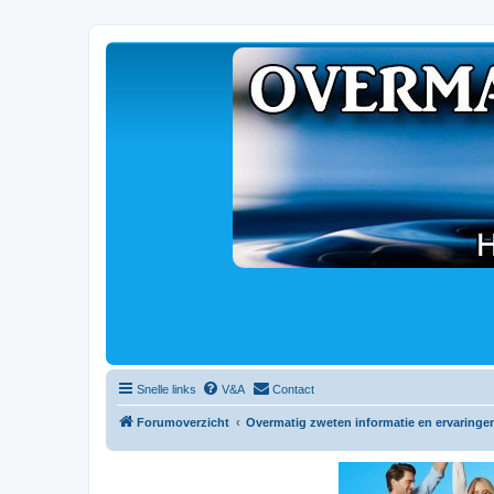
Snelle links
V&A
Contact
Forumoverzicht
Overmatig zweten informatie en ervaringe