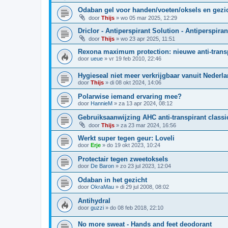
Odaban gel voor handen/voeten/oksels en gezi
door
Thijs
»
wo 05 mar 2025, 12:29
Driclor - Antiperspirant Solution - Antiperspira
door
Thijs
»
wo 23 apr 2025, 11:51
Rexona maximum protection‏: nieuwe anti
door
ueue
»
vr 19 feb 2010, 22:46
Hygieseal niet meer verkrijgbaar vanuit Nederl
door
Thijs
»
di 08 okt 2024, 14:06
Polarwise iemand ervaring mee?
door
HannieM
»
za 13 apr 2024, 08:12
Gebruiksaanwijzing AHC anti-transpirant classi
door
Thijs
»
za 23 mar 2024, 16:56
Werkt super tegen geur: Loveli
door
Erje
»
do 19 okt 2023, 10:24
Protectair tegen zweetoksels
door
De Baron
»
zo 23 jul 2023, 12:04
Odaban in het gezicht
door
OkraMau
»
di 29 jul 2008, 08:02
Antihydral
door
guzzi
»
do 08 feb 2018, 22:10
No more sweat - Hands and feet deodorant