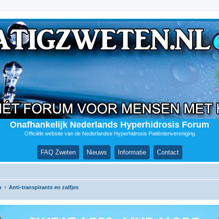
Onafhankelijk Nederlands Hyperhidrosis Forum
Officiële website van de Nederlandse Hyperhidrosis Patiëntenvereniging
FAQ Zweten
Nieuws
Informatie
Contact
n
Anti-transpirants en zalfjes