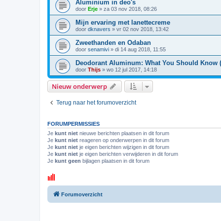
Aluminium in deo's
door
Erje
»
za 03 nov 2018, 08:26
Mijn ervaring met lanettecreme
door
dknavers
»
vr 02 nov 2018, 13:42
Zweethanden en Odaban
door
senamivi
»
di 14 aug 2018, 11:55
Deodorant Aluminum: What You Should Know (
door
Thijs
»
wo 12 jul 2017, 14:18
Nieuw onderwerp
Terug naar het forumoverzicht
FORUMPERMISSIES
Je
kunt niet
nieuwe berichten plaatsen in dit forum
Je
kunt niet
reageren op onderwerpen in dit forum
Je
kunt niet
je eigen berichten wijzigen in dit forum
Je
kunt niet
je eigen berichten verwijderen in dit forum
Je
kunt geen
bijlagen plaatsen in dit forum
Forumoverzicht