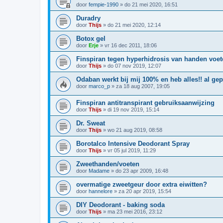
door
fempie-1990
»
do 21 mei 2020, 16:51
Duradry
door
Thijs
»
do 21 mei 2020, 12:14
Botox gel
door
Erje
»
vr 16 dec 2011, 18:06
Finspiran tegen hyperhidrosis van handen voet
door
Thijs
»
do 07 nov 2019, 12:07
Odaban werkt bij mij 100% en heb alles!! al ge
door
marco_p
»
za 18 aug 2007, 19:05
Finspiran antitranspirant gebruiksaanwijzing
door
Thijs
»
di 19 nov 2019, 15:14
Dr. Sweat
door
Thijs
»
wo 21 aug 2019, 08:58
Borotalco Intensive Deodorant Spray
door
Thijs
»
vr 05 jul 2019, 11:29
Zweethanden/voeten
door
Madame
»
do 23 apr 2009, 16:48
overmatige zweetgeur door extra eiwitten?
door
hannelore
»
za 20 apr 2019, 15:54
DIY Deodorant - baking soda
door
Thijs
»
ma 23 mei 2016, 23:12