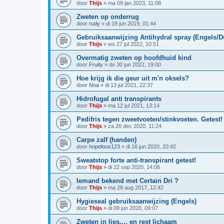
door
Thijs
»
ma 09 jan 2023, 11:08
Zweten op onderrug
door
rudy
»
di 18 jun 2019, 01:44
Gebruiksaanwijzing Antihydral spray (Engels/Du
door
Thijs
»
wo 27 jul 2022, 10:51
Overmatig zweten op hoofdhuid kind
door
Fruity
»
do 30 jun 2022, 19:00
Hoe krijg ik die geur uit m'n oksels?
door
Noa
»
di 13 jul 2021, 22:37
Hidrofugal anti transpirants
door
Thijs
»
ma 12 jul 2021, 13:14
Pedifris tegen zweetvoeten/stinkvoeten. Getest!
door
Thijs
»
za 26 dec 2020, 11:24
Carpe zalf (handen)
door
hopeloos123
»
di 16 jun 2020, 20:42
Sweatstop forte anti-transpirant getest!
door
Thijs
»
di 22 sep 2020, 14:06
Iemand bekend met Certain Dri ?
door
Thijs
»
ma 28 aug 2017, 12:42
Hygieseal gebruiksaanwijzing (Engels)
door
Thijs
»
di 09 jun 2020, 09:07
Zweten in lies.... en rest lichaam