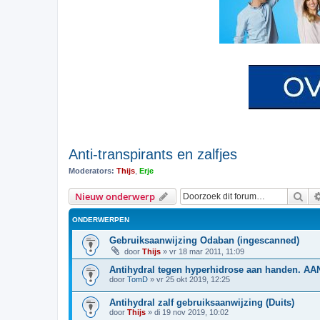
Anti-transpirants en zalfjes
Moderators:
Thijs
,
Erje
Zoe
Nieuw onderwerp
ONDERWERPEN
Gebruiksaanwijzing Odaban (ingescanned)
door
Thijs
»
vr 18 mar 2011, 11:09
Antihydral tegen hyperhidrose aan handen. A
door
TomD
»
vr 25 okt 2019, 12:25
Antihydral zalf gebruiksaanwijzing (Duits)
door
Thijs
»
di 19 nov 2019, 10:02