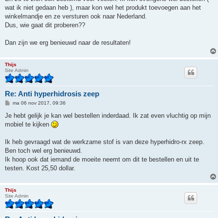
t
wat ik niet gedaan heb ), maar kon wel het produkt toevoegen aan het
winkelmandje en ze versturen ook naar Nederland.
Dus, wie gaat dit proberen??
Dan zijn we erg benieuwd naar de resultaten!
Thijs
Site Admin
Re: Anti hyperhidrosis zeep
B
ma 06 nov 2017, 09:36
e
r
Je hebt gelijk je kan wel bestellen inderdaad. Ik zat even vluchtig op mijn
i
mobiel te kijken
c
h
t
Ik heb gevraagd wat de werkzame stof is van deze hyperhidro-rx zeep.
Ben toch wel erg benieuwd.
Ik hoop ook dat iemand de moeite neemt om dit te bestellen en uit te
testen. Kost 25,50 dollar.
Thijs
Site Admin