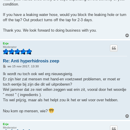
condition.
If you have a leaking water hose, would you block the leaking hole or turn
off the tap? Out product turns off the tap for 2-3 days.
Thank you. We look forward to doing business with you.
Erje
Moderator
Re: Anti hyperhidrosis zeep
B
wo 15 nov 2017, 13:30
e
r
Ik wordt nu toch ook wel erg nieuwsgierig.
i
Er zijn hier zat mensen met hand-en voetzweet problemen, er moet er
c
h
toch eentje bij zijn die dit wil uitproberen?
t
Wel jammer dat ze niet willen zeggen wat erin zit, vooral door het woordje
" most " ( ingredients ).
Tis wel prijzig, maar als het helpt zou ik het er wel voor over hebben.
Nou kom op mensen, wie?
Erje
Moderator