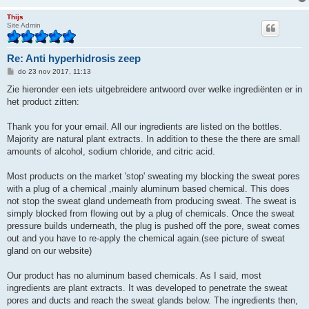
Thijs
Site Admin
Re: Anti hyperhidrosis zeep
B
do 23 nov 2017, 11:13
e
r
Zie hieronder een iets uitgebreidere antwoord over welke ingrediënten er in
i
het product zitten:
c
h
t
Thank you for your email. All our ingredients are listed on the bottles.
Majority are natural plant extracts. In addition to these the there are small
amounts of alcohol, sodium chloride, and citric acid.
Most products on the market 'stop' sweating my blocking the sweat pores
with a plug of a chemical ,mainly aluminum based chemical. This does
not stop the sweat gland underneath from producing sweat. The sweat is
simply blocked from flowing out by a plug of chemicals. Once the sweat
pressure builds underneath, the plug is pushed off the pore, sweat comes
out and you have to re-apply the chemical again.(see picture of sweat
gland on our website)
Our product has no aluminum based chemicals. As I said, most
ingredients are plant extracts. It was developed to penetrate the sweat
pores and ducts and reach the sweat glands below. The ingredients then,