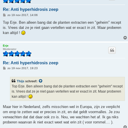
Re: Anti hyperhidrosis zeep
B
zo 19 nov 2017, 14:06
e
r
Top Erje. Ben alleen bang dat de planten extracten een "geheim" recept
i
is. Vrees dat ze je niet gaan vertellen wat er exact in zit. Maar proberen
c
h
kan altijd !
t
Erje
Moderator
Re: Anti hyperhidrosis zeep
B
zo 19 nov 2017, 19:23
e
r
i
Thijs
schreef:
c
h
Top Erje. Ben alleen bang dat de planten extracten een "geheim" recept
t
is. Vrees dat ze je niet gaan vertellen wat er exact in zit. Maar proberen
kan altijd !
Maar hier in Nederland, zelfs misschien wel in Europa, zijn ze verplicht
om erop te zetten wat er precies in zit, en dat geldt voormalles. Je zou
verwachten dat dat daar ook zo is. Nou, we wachten het af. Ik ga niks
proberen waarvan ik niet exact weet wat erin zit ( voor rommel.... ).