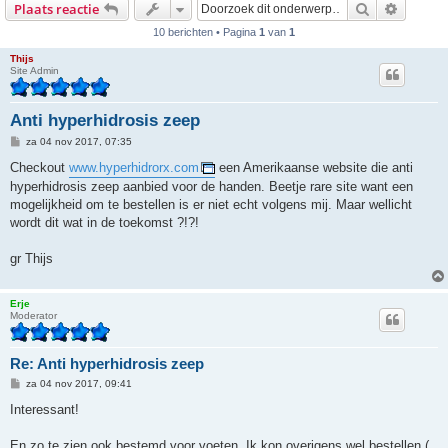
Zoek
Uitgebr
Plaats reactie
10 berichten • Pagina
1
van
1
Thijs
Site Admin
Anti hyperhidrosis zeep
B
za 04 nov 2017, 07:35
e
r
Checkout
www.hyperhidrorx.com
een Amerikaanse website die anti
i
hyperhidrosis zeep aanbied voor de handen. Beetje rare site want een
c
h
mogelijkheid om te bestellen is er niet echt volgens mij. Maar wellicht
t
wordt dit wat in de toekomst ?!?!
gr Thijs
Erje
Moderator
Re: Anti hyperhidrosis zeep
B
za 04 nov 2017, 09:41
e
r
Interessant!
i
c
h
En zo te zien ook bestemd voor voeten. Ik kon overigens wel bestellen (