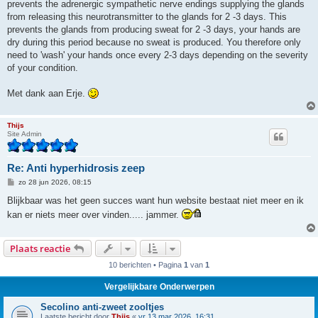
prevents the adrenergic sympathetic nerve endings supplying the glands
from releasing this neurotransmitter to the glands for 2 -3 days. This
prevents the glands from producing sweat for 2 -3 days, your hands are
dry during this period because no sweat is produced. You therefore only
need to 'wash' your hands once every 2-3 days depending on the severity
of your condition.
Met dank aan Erje.
Thijs
Site Admin
Re: Anti hyperhidrosis zeep
B
zo 28 jun 2026, 08:15
e
r
Blijkbaar was het geen succes want hun website bestaat niet meer en ik
i
kan er niets meer over vinden..... jammer.
c
h
t
Plaats reactie
10 berichten • Pagina
1
van
1
Vergelijkbare Onderwerpen
Secolino anti-zweet zooltjes
Laatste bericht door
Thijs
«
vr 13 mar 2026, 16:31