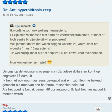
Re: Anti hyperhidrosis zeep
B
zo 19 nov 2017, 12:15
e
r
i
Erje
schreef:
c
h
Ik wordt nu toch ook wel erg nieuwsgierig.
t
Er zijn hier zat mensen met hand-en voetzweet problemen, er moet er
toch eentje bij zijn die dit wil uitproberen?
Wel jammer dat ze niet willen zeggen wat erin zit, vooral door het
woordje " most " ( ingredients ).
Tis wel prijzig, maar als het helpt zou ik het er wel voor over hebben.
Nou kom op mensen, wie?
De prijs op de website is overigens in Canadese dollars en komt op
ongeveer 17 euro uit.
Ik heb net ook nog maar eens gevraagd wat erin zit. Heb me bekend
gemaakt als mod van een hh forum, misschien helpt dat.
Als het goed is krijg ik binnen 48 uur antwoord. Ik laat het hier natuurlijk
meteen weten.
Thijs
Site Admin