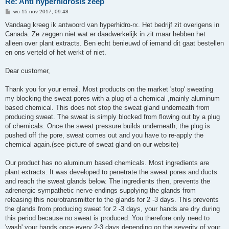
Re: Anti hyperhidrosis zeep
B
wo 15 nov 2017, 09:48
e
r
Vandaag kreeg ik antwoord van hyperhidro-rx. Het bedrijf zit overigens in
i
Canada. Ze zeggen niet wat er daadwerkelijk in zit maar hebben het
c
h
alleen over plant extracts. Ben echt benieuwd of iemand dit gaat bestellen
t
en ons verteld of het werkt of niet.
Dear customer,
Thank you for your email. Most products on the market 'stop' sweating
my blocking the sweat pores with a plug of a chemical ,mainly aluminum
based chemical. This does not stop the sweat gland underneath from
producing sweat. The sweat is simply blocked from flowing out by a plug
of chemicals. Once the sweat pressure builds underneath, the plug is
pushed off the pore, sweat comes out and you have to re-apply the
chemical again.(see picture of sweat gland on our website)
Our product has no aluminum based chemicals. Most ingredients are
plant extracts. It was developed to penetrate the sweat pores and ducts
and reach the sweat glands below. The ingredients then, prevents the
adrenergic sympathetic nerve endings supplying the glands from
releasing this neurotransmitter to the glands for 2 -3 days. This prevents
the glands from producing sweat for 2 -3 days, your hands are dry during
this period because no sweat is produced. You therefore only need to
'wash' your hands once every 2-3 days depending on the severity of your