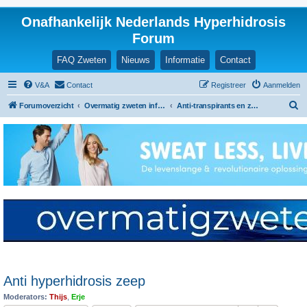
Onafhankelijk Nederlands Hyperhidrosis
Forum
FAQ Zweten
Nieuws
Informatie
Contact
V&A
Contact
Registreer
Aanmelden
Z
Forumoverzicht
Overmatig zweten informatie en ervaringen
Anti-transpirants en zalfjes
o
e
k
Anti hyperhidrosis zeep
Moderators:
Thijs
,
Erje