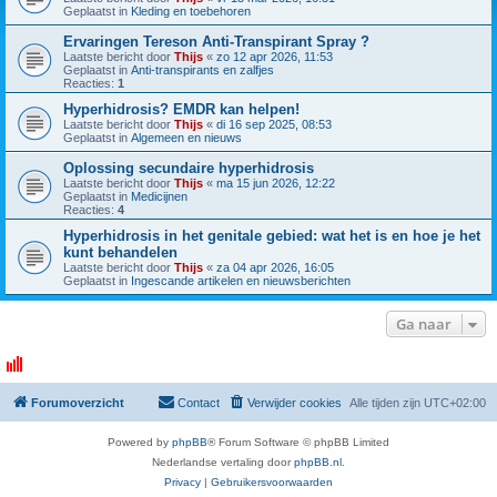
Geplaatst in
Kleding en toebehoren
Ervaringen Tereson Anti-Transpirant Spray ?
Laatste bericht door
Thijs
«
zo 12 apr 2026, 11:53
Geplaatst in
Anti-transpirants en zalfjes
Reacties:
1
Hyperhidrosis? EMDR kan helpen!
Laatste bericht door
Thijs
«
di 16 sep 2025, 08:53
Geplaatst in
Algemeen en nieuws
Oplossing secundaire hyperhidrosis
Laatste bericht door
Thijs
«
ma 15 jun 2026, 12:22
Geplaatst in
Medicijnen
Reacties:
4
Hyperhidrosis in het genitale gebied: wat het is en hoe je het
kunt behandelen
Laatste bericht door
Thijs
«
za 04 apr 2026, 16:05
Geplaatst in
Ingescande artikelen en nieuwsberichten
Ga naar
Forumoverzicht
Contact
Verwijder cookies
Alle tijden zijn
UTC+02:00
Powered by
phpBB
® Forum Software © phpBB Limited
Nederlandse vertaling door
phpBB.nl
.
Privacy
|
Gebruikersvoorwaarden