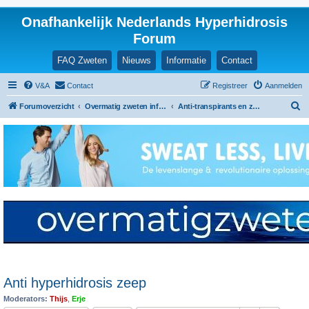
Onafhankelijk Nederlands Hyperhidrosis
Forum
FAQ Zweten
Nieuws
Informatie
Contact
V&A
Contact
Registreer
Aanmelden
Z
Forumoverzicht
Overmatig zweten informatie en ervaringen
Anti-transpirants en zalfjes
o
e
k
Anti hyperhidrosis zeep
Moderators:
Thijs
,
Erje