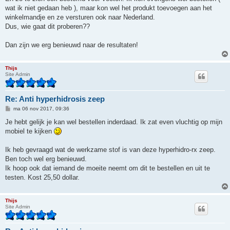
t
wat ik niet gedaan heb ), maar kon wel het produkt toevoegen aan het
winkelmandje en ze versturen ook naar Nederland.
Dus, wie gaat dit proberen??
Dan zijn we erg benieuwd naar de resultaten!
Thijs
Site Admin
Re: Anti hyperhidrosis zeep
B
ma 06 nov 2017, 09:36
e
r
Je hebt gelijk je kan wel bestellen inderdaad. Ik zat even vluchtig op mijn
i
mobiel te kijken
c
h
t
Ik heb gevraagd wat de werkzame stof is van deze hyperhidro-rx zeep.
Ben toch wel erg benieuwd.
Ik hoop ook dat iemand de moeite neemt om dit te bestellen en uit te
testen. Kost 25,50 dollar.
Thijs
Site Admin