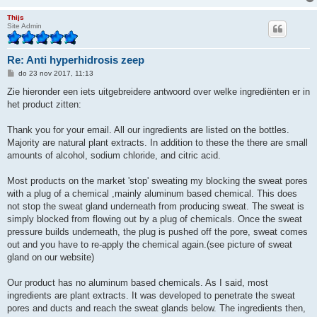
Thijs
Site Admin
Re: Anti hyperhidrosis zeep
B
do 23 nov 2017, 11:13
e
r
Zie hieronder een iets uitgebreidere antwoord over welke ingrediënten er in
i
het product zitten:
c
h
t
Thank you for your email. All our ingredients are listed on the bottles.
Majority are natural plant extracts. In addition to these the there are small
amounts of alcohol, sodium chloride, and citric acid.
Most products on the market 'stop' sweating my blocking the sweat pores
with a plug of a chemical ,mainly aluminum based chemical. This does
not stop the sweat gland underneath from producing sweat. The sweat is
simply blocked from flowing out by a plug of chemicals. Once the sweat
pressure builds underneath, the plug is pushed off the pore, sweat comes
out and you have to re-apply the chemical again.(see picture of sweat
gland on our website)
Our product has no aluminum based chemicals. As I said, most
ingredients are plant extracts. It was developed to penetrate the sweat
pores and ducts and reach the sweat glands below. The ingredients then,