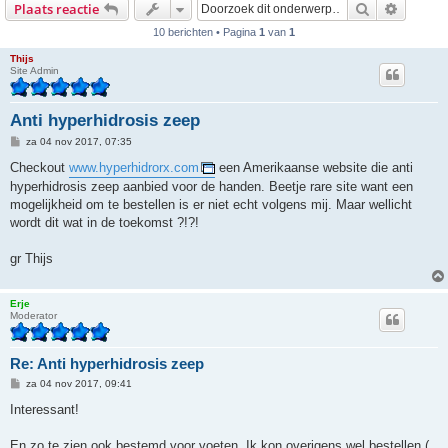
Zoek
Uitgebr
Plaats reactie
10 berichten • Pagina
1
van
1
Thijs
Site Admin
Anti hyperhidrosis zeep
B
za 04 nov 2017, 07:35
e
r
Checkout
www.hyperhidrorx.com
een Amerikaanse website die anti
i
hyperhidrosis zeep aanbied voor de handen. Beetje rare site want een
c
h
mogelijkheid om te bestellen is er niet echt volgens mij. Maar wellicht
t
wordt dit wat in de toekomst ?!?!
gr Thijs
Erje
Moderator
Re: Anti hyperhidrosis zeep
B
za 04 nov 2017, 09:41
e
r
Interessant!
i
c
h
En zo te zien ook bestemd voor voeten. Ik kon overigens wel bestellen (