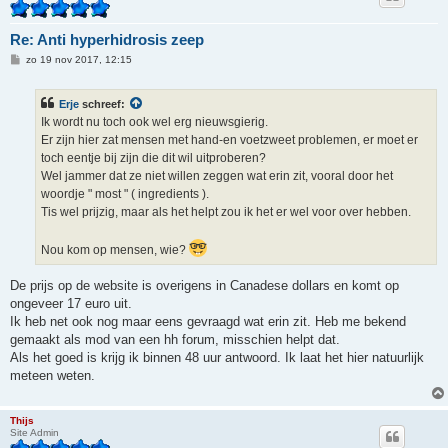
Re: Anti hyperhidrosis zeep
B
zo 19 nov 2017, 12:15
e
r
i
Erje
schreef:
c
h
Ik wordt nu toch ook wel erg nieuwsgierig.
t
Er zijn hier zat mensen met hand-en voetzweet problemen, er moet er
toch eentje bij zijn die dit wil uitproberen?
Wel jammer dat ze niet willen zeggen wat erin zit, vooral door het
woordje " most " ( ingredients ).
Tis wel prijzig, maar als het helpt zou ik het er wel voor over hebben.
Nou kom op mensen, wie?
De prijs op de website is overigens in Canadese dollars en komt op
ongeveer 17 euro uit.
Ik heb net ook nog maar eens gevraagd wat erin zit. Heb me bekend
gemaakt als mod van een hh forum, misschien helpt dat.
Als het goed is krijg ik binnen 48 uur antwoord. Ik laat het hier natuurlijk
meteen weten.
Thijs
Site Admin