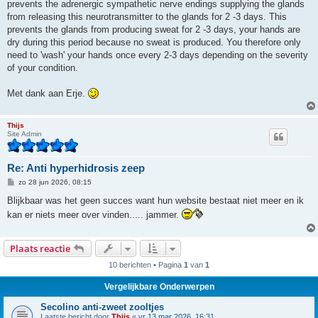
prevents the adrenergic sympathetic nerve endings supplying the glands
from releasing this neurotransmitter to the glands for 2 -3 days. This
prevents the glands from producing sweat for 2 -3 days, your hands are
dry during this period because no sweat is produced. You therefore only
need to 'wash' your hands once every 2-3 days depending on the severity
of your condition.
Met dank aan Erje.
Thijs
Site Admin
Re: Anti hyperhidrosis zeep
B
zo 28 jun 2026, 08:15
e
r
Blijkbaar was het geen succes want hun website bestaat niet meer en ik
i
kan er niets meer over vinden..... jammer.
c
h
t
Plaats reactie
10 berichten • Pagina
1
van
1
Vergelijkbare Onderwerpen
Secolino anti-zweet zooltjes
Laatste bericht door
Thijs
«
vr 13 mar 2026, 16:31