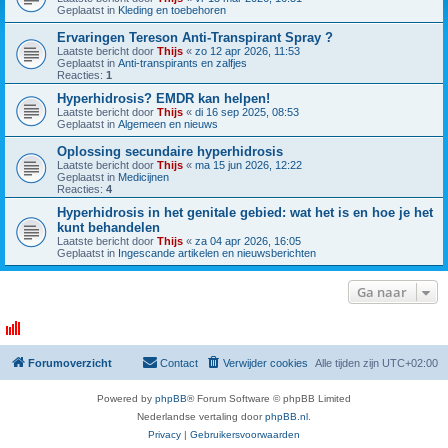
Geplaatst in
Kleding en toebehoren
Ervaringen Tereson Anti-Transpirant Spray ?
Laatste bericht door
Thijs
«
zo 12 apr 2026, 11:53
Geplaatst in
Anti-transpirants en zalfjes
Reacties:
1
Hyperhidrosis? EMDR kan helpen!
Laatste bericht door
Thijs
«
di 16 sep 2025, 08:53
Geplaatst in
Algemeen en nieuws
Oplossing secundaire hyperhidrosis
Laatste bericht door
Thijs
«
ma 15 jun 2026, 12:22
Geplaatst in
Medicijnen
Reacties:
4
Hyperhidrosis in het genitale gebied: wat het is en hoe je het
kunt behandelen
Laatste bericht door
Thijs
«
za 04 apr 2026, 16:05
Geplaatst in
Ingescande artikelen en nieuwsberichten
Ga naar
Forumoverzicht
Contact
Verwijder cookies
Alle tijden zijn
UTC+02:00
Powered by
phpBB
® Forum Software © phpBB Limited
Nederlandse vertaling door
phpBB.nl
.
Privacy
|
Gebruikersvoorwaarden