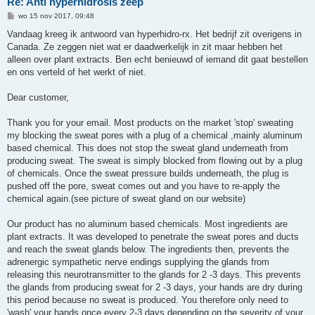
Re: Anti hyperhidrosis zeep
B
wo 15 nov 2017, 09:48
e
r
Vandaag kreeg ik antwoord van hyperhidro-rx. Het bedrijf zit overigens in
i
Canada. Ze zeggen niet wat er daadwerkelijk in zit maar hebben het
c
h
alleen over plant extracts. Ben echt benieuwd of iemand dit gaat bestellen
t
en ons verteld of het werkt of niet.
Dear customer,
Thank you for your email. Most products on the market 'stop' sweating
my blocking the sweat pores with a plug of a chemical ,mainly aluminum
based chemical. This does not stop the sweat gland underneath from
producing sweat. The sweat is simply blocked from flowing out by a plug
of chemicals. Once the sweat pressure builds underneath, the plug is
pushed off the pore, sweat comes out and you have to re-apply the
chemical again.(see picture of sweat gland on our website)
Our product has no aluminum based chemicals. Most ingredients are
plant extracts. It was developed to penetrate the sweat pores and ducts
and reach the sweat glands below. The ingredients then, prevents the
adrenergic sympathetic nerve endings supplying the glands from
releasing this neurotransmitter to the glands for 2 -3 days. This prevents
the glands from producing sweat for 2 -3 days, your hands are dry during
this period because no sweat is produced. You therefore only need to
'wash' your hands once every 2-3 days depending on the severity of your