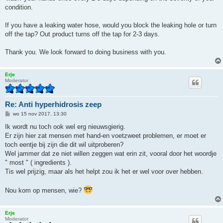
condition.
If you have a leaking water hose, would you block the leaking hole or turn
off the tap? Out product turns off the tap for 2-3 days.
Thank you. We look forward to doing business with you.
Erje
Moderator
Re: Anti hyperhidrosis zeep
B
wo 15 nov 2017, 13:30
e
r
Ik wordt nu toch ook wel erg nieuwsgierig.
i
Er zijn hier zat mensen met hand-en voetzweet problemen, er moet er
c
h
toch eentje bij zijn die dit wil uitproberen?
t
Wel jammer dat ze niet willen zeggen wat erin zit, vooral door het woordje
" most " ( ingredients ).
Tis wel prijzig, maar als het helpt zou ik het er wel voor over hebben.
Nou kom op mensen, wie?
Erje
Moderator