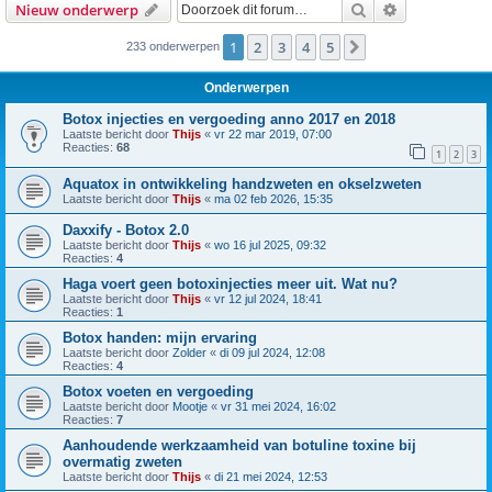
Zoek
Uitgebreid z
Nieuw onderwerp
1
2
3
4
5
Volgende
233 onderwerpen
Onderwerpen
Botox injecties en vergoeding anno 2017 en 2018
Laatste bericht door
Thijs
«
vr 22 mar 2019, 07:00
Reacties:
68
1
2
3
Aquatox in ontwikkeling handzweten en okselzweten
Laatste bericht door
Thijs
«
ma 02 feb 2026, 15:35
Daxxify - Botox 2.0
Laatste bericht door
Thijs
«
wo 16 jul 2025, 09:32
Reacties:
4
Haga voert geen botoxinjecties meer uit. Wat nu?
Laatste bericht door
Thijs
«
vr 12 jul 2024, 18:41
Reacties:
1
Botox handen: mijn ervaring
Laatste bericht door
Zolder
«
di 09 jul 2024, 12:08
Reacties:
4
Botox voeten en vergoeding
Laatste bericht door
Mootje
«
vr 31 mei 2024, 16:02
Reacties:
7
Aanhoudende werkzaamheid van botuline toxine bij
overmatig zweten
Laatste bericht door
Thijs
«
di 21 mei 2024, 12:53