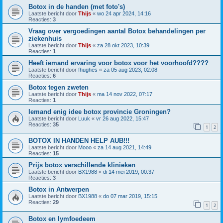
Botox in de handen (met foto's)
Laatste bericht door
Thijs
«
wo 24 apr 2024, 14:16
Reacties:
3
Vraag over vergoedingen aantal Botox behandelingen per
ziekenhuis
Laatste bericht door
Thijs
«
za 28 okt 2023, 10:39
Reacties:
1
Heeft iemand ervaring voor botox voor het voorhoofd????
Laatste bericht door
fhughes
«
za 05 aug 2023, 02:08
Reacties:
6
Botox tegen zweten
Laatste bericht door
Thijs
«
ma 14 nov 2022, 07:17
Reacties:
1
Iemand enig idee botox provincie Groningen?
Laatste bericht door
Luuk
«
vr 26 aug 2022, 15:47
Reacties:
35
1
2
BOTOX IN HANDEN HELP AUB!!!
Laatste bericht door
Mooo
«
za 14 aug 2021, 14:49
Reacties:
15
Prijs botox verschillende klinieken
Laatste bericht door
BX1988
«
di 14 mei 2019, 00:37
Reacties:
3
Botox in Antwerpen
Laatste bericht door
BX1988
«
do 07 mar 2019, 15:15
Reacties:
29
1
2
Botox en lymfoedeem