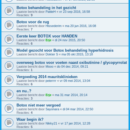
Botox behandeling in het gezicht
Laatste bericht door
PattieH
«
vr 23 sep 2016, 16:58
Reacties:
9
Botox voor de rug
Laatste bericht door
Hissederim
«
ma 20 jun 2016, 16:08
Reacties:
7
Eerste keer BOTOX voor HANDEN
Laatste bericht door
Erje
«
di 24 nov 2015, 20:50
Reacties:
6
Model gezocht voor Botox behandeling hyperhidrosis
Laatste bericht door
Dokter S
«
ma 05 okt 2015, 13:18
overweeg botox voor voeten naast oxibutinine / glycopyrrolat
Laatste bericht door
Mooo
«
do 04 dec 2014, 09:21
Reacties:
1
Vergoeding 2014 mauritsklinieken
Laatste bericht door
peterrrr
«
vr 09 mei 2014, 13:04
Reacties:
6
en nu..?
Laatste bericht door
Erje
«
ma 31 mar 2014, 20:14
Reacties:
3
Botox niet meer vergoed
Laatste bericht door
Sayonara
«
di 04 mar 2014, 22:50
Reacties:
4
Waar begin ik?
Laatste bericht door
Nikky21
«
vr 17 jan 2014, 12:28
Reacties:
5