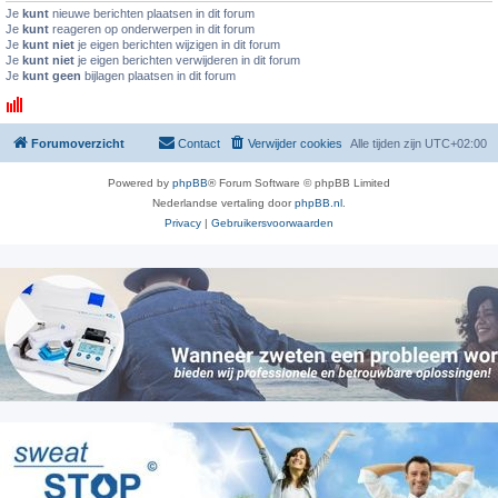
Je
kunt
nieuwe berichten plaatsen in dit forum
Je
kunt
reageren op onderwerpen in dit forum
Je
kunt niet
je eigen berichten wijzigen in dit forum
Je
kunt niet
je eigen berichten verwijderen in dit forum
Je
kunt geen
bijlagen plaatsen in dit forum
Forumoverzicht
Contact
Verwijder cookies
Alle tijden zijn
UTC+02:00
Powered by
phpBB
® Forum Software © phpBB Limited
Nederlandse vertaling door
phpBB.nl
.
Privacy
|
Gebruikersvoorwaarden