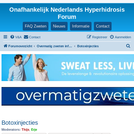
Onafhankelijk Nederlands Hyperhidrosis
Forum
FAQ Zweten
Nieuws
Informatie
Contact
V&A
Contact
Registreer
Aanmelden
Z
Forumoverzicht
Overmatig zweten informatie en ervaringen
Botoxinjecties
o
e
k
Botoxinjecties
Moderators:
Thijs
,
Erje