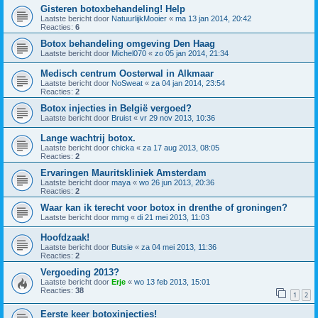
Gisteren botoxbehandeling! Help
Laatste bericht door
NatuurlijkMooier
«
ma 13 jan 2014, 20:42
Reacties:
6
Botox behandeling omgeving Den Haag
Laatste bericht door
Michel070
«
zo 05 jan 2014, 21:34
Medisch centrum Oosterwal in Alkmaar
Laatste bericht door
NoSweat
«
za 04 jan 2014, 23:54
Reacties:
2
Botox injecties in België vergoed?
Laatste bericht door
Bruist
«
vr 29 nov 2013, 10:36
Lange wachtrij botox.
Laatste bericht door
chicka
«
za 17 aug 2013, 08:05
Reacties:
2
Ervaringen Mauritskliniek Amsterdam
Laatste bericht door
maya
«
wo 26 jun 2013, 20:36
Reacties:
2
Waar kan ik terecht voor botox in drenthe of groningen?
Laatste bericht door
mmg
«
di 21 mei 2013, 11:03
Hoofdzaak!
Laatste bericht door
Butsie
«
za 04 mei 2013, 11:36
Reacties:
2
Vergoeding 2013?
Laatste bericht door
Erje
«
wo 13 feb 2013, 15:01
Reacties:
38
1
2
Eerste keer botoxinjecties!