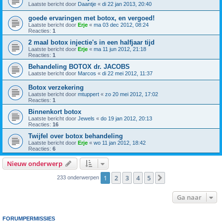
Laatste bericht door
Daantje
«
di 22 jan 2013, 20:40
goede ervaringen met botox, en vergoed!
Laatste bericht door
Erje
«
ma 03 dec 2012, 08:24
Reacties:
1
2 maal botox injectie's in een halfjaar tijd
Laatste bericht door
Erje
«
ma 11 jun 2012, 21:18
Reacties:
1
Behandeling BOTOX dr. JACOBS
Laatste bericht door
Marcos
«
di 22 mei 2012, 11:37
Botox verzekering
Laatste bericht door
mtuppert
«
zo 20 mei 2012, 17:02
Reacties:
1
Binnenkort botox
Laatste bericht door
Jewels
«
do 19 jan 2012, 20:13
Reacties:
16
Twijfel over botox behandeling
Laatste bericht door
Erje
«
wo 11 jan 2012, 18:42
Reacties:
6
Nieuw onderwerp
1
2
3
4
5
Volgende
233 onderwerpen
Ga naar
FORUMPERMISSIES