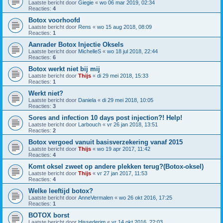
Laatste bericht door
Giegie
«
wo 06 mar 2019, 02:34
Reacties:
4
Botox voorhoofd
Laatste bericht door
Rens
«
wo 15 aug 2018, 08:09
Reacties:
1
Aanrader Botox Injectie Oksels
Laatste bericht door
MichelleS
«
wo 18 jul 2018, 22:44
Reacties:
6
Botox werkt niet bij mij
Laatste bericht door
Thijs
«
di 29 mei 2018, 15:33
Reacties:
1
Werkt niet?
Laatste bericht door
Daniela
«
di 29 mei 2018, 10:05
Reacties:
3
Sores and infection 10 days post injection?! Help!
Laatste bericht door
Larbouch
«
vr 26 jan 2018, 13:51
Reacties:
2
Botox vergoed vanuit basisverzekering vanaf 2015
Laatste bericht door
Thijs
«
wo 19 apr 2017, 11:42
Reacties:
4
Komt oksel zweet op andere plekken terug?(Botox-oksel)
Laatste bericht door
Thijs
«
vr 27 jan 2017, 11:53
Reacties:
4
Welke leeftijd botox?
Laatste bericht door
AnneVermalen
«
wo 26 okt 2016, 17:25
Reacties:
1
BOTOX borst
Laatste bericht door
Hissederim
«
vr 14 okt 2016, 22:03