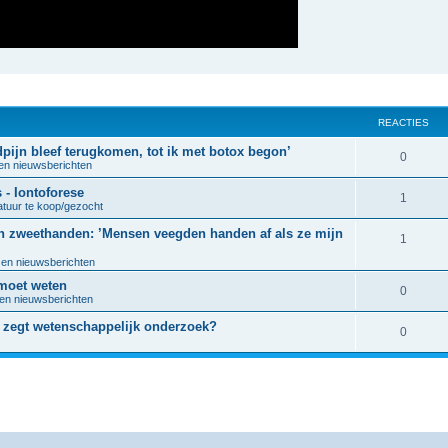
REACTIES
dpijn bleef terugkomen, tot ik met botox begon’
R
0
 en nieuwsberichten
e
- Iontoforese
R
1
atuur te koop/gezocht
a
e
gen zweethanden: ’Mensen veegden handen af als ze mijn
c
R
1
a
t
 en nieuwsberichten
e
c
 moet weten
i
a
R
0
 en nieuwsberichten
t
e
c
e
 zegt wetenschappelijk onderzoek?
i
R
0
s
t
a
e
e
i
c
s
a
e
t
c
s
i
t
e