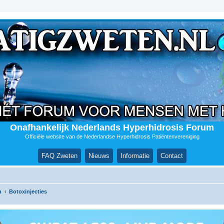
Onafhankelijk Nederlands Hyperhidrosis Forum
Officiële website van de Nederlandse Hyperhidrosis Patiëntenvereniging
FAQ Zweten
Nieuws
Informatie
Contact
n
Botoxinjecties