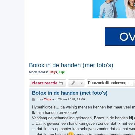
Botox in de handen (met foto's)
Moderators:
Thijs
,
Erje
Plaats reactie
Botox in de handen (met foto's)
B
door
Thijs
»
di 26 jun 2018, 17:06
e
r
Hyperhidrosis... tja weinig mensen kennen het maar veel 
i
Ik mijn handen en voeten!
c
h
Vandaag de behandeling gekregen, Botox in de handen bij d
t
...Dat ik gewoon een hand kan geven zonder dat ik het eer
... dat ik iets op papier kan schrijven zonder dat die nat wo
... dat ik kan haken (
) zonder te moeten stoppen omdat h