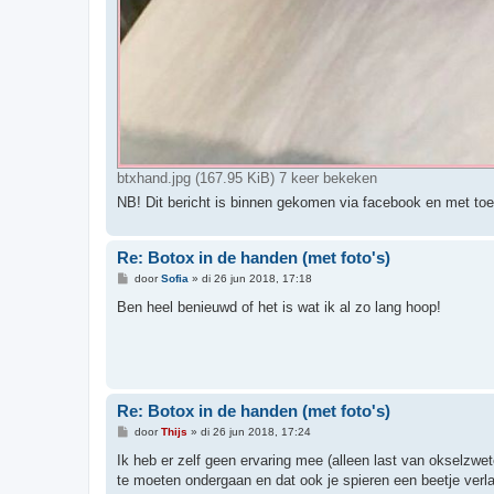
btxhand.jpg (167.95 KiB) 7 keer bekeken
NB! Dit bericht is binnen gekomen via facebook en met toes
Re: Botox in de handen (met foto's)
B
door
Sofia
»
di 26 jun 2018, 17:18
e
r
Ben heel benieuwd of het is wat ik al zo lang hoop!
i
c
h
t
Re: Botox in de handen (met foto's)
B
door
Thijs
»
di 26 jun 2018, 17:24
e
r
Ik heb er zelf geen ervaring mee (alleen last van okselzwe
i
te moeten ondergaan en dat ook je spieren een beetje verla
c