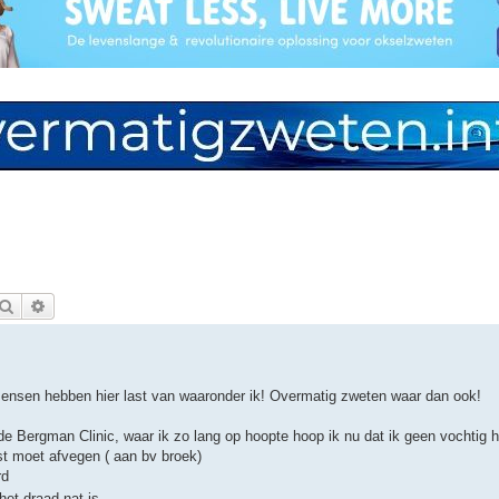
Zoek
Uitgebreid zoeken
mensen hebben hier last van waaronder ik! Overmatig zweten waar dan ook!
e Bergman Clinic, waar ik zo lang op hoopte hoop ik nu dat ik geen vochtig 
st moet afvegen ( aan bv broek)
rd
et draad nat is