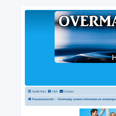
Snelle links
V&A
Contact
Forumoverzicht
Overmatig zweten informatie en ervaringe