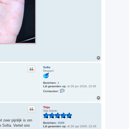
O
m
h
Sofia
o
Druppel
o
g
Berichten:
1
Lid geworden op:
di 26 jun 2018, 15:56
C
Contacteer:
o
n
O
t
m
a
h
c
Thijs
o
t
Site Admin
o
e
e
g
 zeer pijnlijk is om
r
Berichten:
3088
S
 Sofia. Vertel ons
Lid geworden op:
di 26 apr 2005, 22:45
o