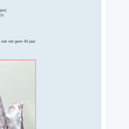
t
e
e
jes)
r
!!!
T
h
i
j
s
j ook net geen 40 jaar