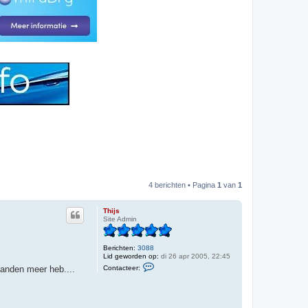
4 berichten • Pagina
1
van
1
Thijs
Site Admin
Berichten:
3088
Lid geworden op:
di 26 apr 2005, 22:45
C
Contacteer:
handen meer heb....
o
n
t
a
c