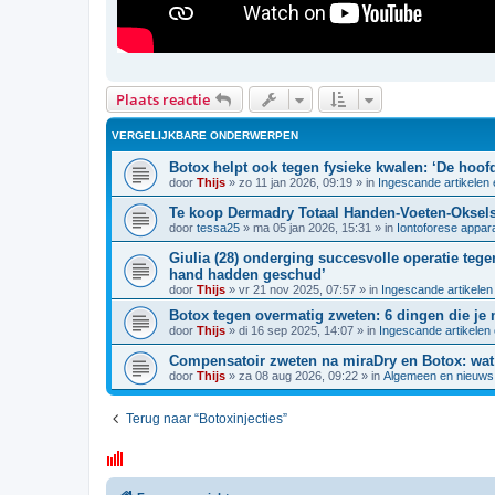
Plaats reactie
VERGELIJKBARE ONDERWERPEN
Botox helpt ook tegen fysieke kwalen: ‘De hoof
door
Thijs
»
zo 11 jan 2026, 09:19
» in
Ingescande artikelen
Te koop Dermadry Totaal Handen-Voeten-Oksels 
door
tessa25
»
ma 05 jan 2026, 15:31
» in
Iontoforese appar
Giulia (28) onderging succesvolle operatie te
hand hadden geschud’
door
Thijs
»
vr 21 nov 2025, 07:57
» in
Ingescande artikelen
Botox tegen overmatig zweten: 6 dingen die je
door
Thijs
»
di 16 sep 2025, 14:07
» in
Ingescande artikelen
Compensatoir zweten na miraDry en Botox: wat
door
Thijs
»
za 08 aug 2026, 09:22
» in
Algemeen en nieuws
Terug naar “Botoxinjecties”