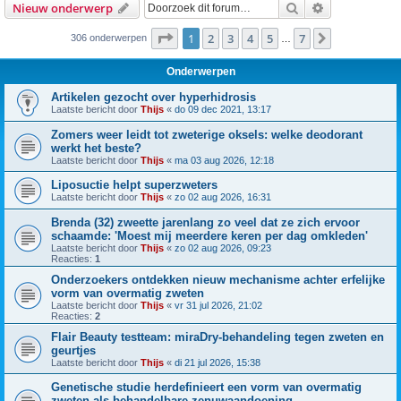
Zoek
Uitgebreid z
Nieuw onderwerp
Pagina
1
van
7
1
2
3
4
5
7
Volgende
306 onderwerpen
…
Onderwerpen
Artikelen gezocht over hyperhidrosis
Laatste bericht door
Thijs
«
do 09 dec 2021, 13:17
Zomers weer leidt tot zweterige oksels: welke deodorant
werkt het beste?
Laatste bericht door
Thijs
«
ma 03 aug 2026, 12:18
Liposuctie helpt superzweters
Laatste bericht door
Thijs
«
zo 02 aug 2026, 16:31
Brenda (32) zweette jarenlang zo veel dat ze zich ervoor
schaamde: 'Moest mij meerdere keren per dag omkleden'
Laatste bericht door
Thijs
«
zo 02 aug 2026, 09:23
Reacties:
1
Onderzoekers ontdekken nieuw mechanisme achter erfelijke
vorm van overmatig zweten
Laatste bericht door
Thijs
«
vr 31 jul 2026, 21:02
Reacties:
2
Flair Beauty testteam: miraDry-behandeling tegen zweten en
geurtjes
Laatste bericht door
Thijs
«
di 21 jul 2026, 15:38
Genetische studie herdefinieert een vorm van overmatig
zweten als behandelbare zenuwaandoening