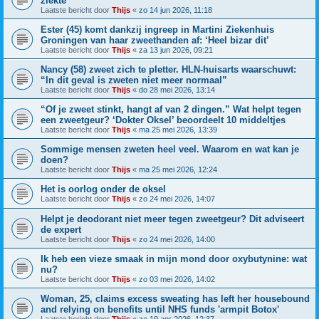
ziekte
Laatste bericht door
Thijs
«
zo 14 jun 2026, 11:18
Ester (45) komt dankzij ingreep in Martini Ziekenhuis
Groningen van haar zweethanden af: ‘Heel bizar dit’
Laatste bericht door
Thijs
«
za 13 jun 2026, 09:21
Nancy (58) zweet zich te pletter. HLN-huisarts waarschuwt:
“In dit geval is zweten niet meer normaal”
Laatste bericht door
Thijs
«
do 28 mei 2026, 13:14
“Of je zweet stinkt, hangt af van 2 dingen.” Wat helpt tegen
een zweetgeur? ‘Dokter Oksel’ beoordeelt 10 middeltjes
Laatste bericht door
Thijs
«
ma 25 mei 2026, 13:39
Sommige mensen zweten heel veel. Waarom en wat kan je
doen?
Laatste bericht door
Thijs
«
ma 25 mei 2026, 12:24
Het is oorlog onder de oksel
Laatste bericht door
Thijs
«
zo 24 mei 2026, 14:07
Helpt je deodorant niet meer tegen zweetgeur? Dit adviseert
de expert
Laatste bericht door
Thijs
«
zo 24 mei 2026, 14:00
Ik heb een vieze smaak in mijn mond door oxybutynine: wat
nu?
Laatste bericht door
Thijs
«
zo 03 mei 2026, 14:02
Woman, 25, claims excess sweating has left her housebound
and relying on benefits until NHS funds 'armpit Botox'