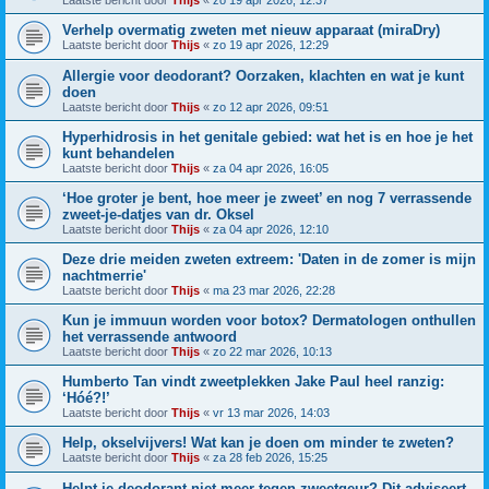
Laatste bericht door
Thijs
«
zo 19 apr 2026, 12:37
Verhelp overmatig zweten met nieuw apparaat (miraDry)
Laatste bericht door
Thijs
«
zo 19 apr 2026, 12:29
Allergie voor deodorant? Oorzaken, klachten en wat je kunt
doen
Laatste bericht door
Thijs
«
zo 12 apr 2026, 09:51
Hyperhidrosis in het genitale gebied: wat het is en hoe je het
kunt behandelen
Laatste bericht door
Thijs
«
za 04 apr 2026, 16:05
‘Hoe groter je bent, hoe meer je zweet’ en nog 7 verrassende
zweet-je-datjes van dr. Oksel
Laatste bericht door
Thijs
«
za 04 apr 2026, 12:10
Deze drie meiden zweten extreem: 'Daten in de zomer is mijn
nachtmerrie'
Laatste bericht door
Thijs
«
ma 23 mar 2026, 22:28
Kun je immuun worden voor botox? Dermatologen onthullen
het verrassende antwoord
Laatste bericht door
Thijs
«
zo 22 mar 2026, 10:13
Humberto Tan vindt zweetplekken Jake Paul heel ranzig:
‘Hóé?!’
Laatste bericht door
Thijs
«
vr 13 mar 2026, 14:03
Help, okselvijvers! Wat kan je doen om minder te zweten?
Laatste bericht door
Thijs
«
za 28 feb 2026, 15:25
Helpt je deodorant niet meer tegen zweetgeur? Dit adviseert