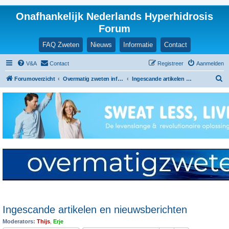
Onafhankelijk Nederlands Hyperhidrosis
Forum
FAQ Zweten
Nieuws
Informatie
Contact
V&A
Contact
Registreer
Aanmelden
Z
Forumoverzicht
Overmatig zweten informatie en ervaringen
Ingescande artikelen en nieuwsberichten
o
e
k
Ingescande artikelen en nieuwsberichten
Moderators:
Thijs
,
Erje