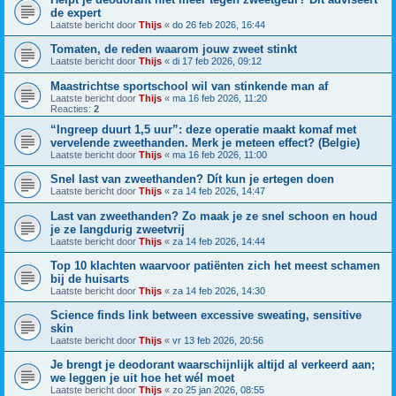
de expert
Laatste bericht door
Thijs
«
do 26 feb 2026, 16:44
Tomaten, de reden waarom jouw zweet stinkt
Laatste bericht door
Thijs
«
di 17 feb 2026, 09:12
Maastrichtse sportschool wil van stinkende man af
Laatste bericht door
Thijs
«
ma 16 feb 2026, 11:20
Reacties:
2
“Ingreep duurt 1,5 uur”: deze operatie maakt komaf met
vervelende zweethanden. Merk je meteen effect? (Belgie)
Laatste bericht door
Thijs
«
ma 16 feb 2026, 11:00
Snel last van zweethanden? Dít kun je ertegen doen
Laatste bericht door
Thijs
«
za 14 feb 2026, 14:47
Last van zweethanden? Zo maak je ze snel schoon en houd
je ze langdurig zweetvrij
Laatste bericht door
Thijs
«
za 14 feb 2026, 14:44
Top 10 klachten waarvoor patiënten zich het meest schamen
bij de huisarts
Laatste bericht door
Thijs
«
za 14 feb 2026, 14:30
Science finds link between excessive sweating, sensitive
skin
Laatste bericht door
Thijs
«
vr 13 feb 2026, 20:56
Je brengt je deodorant waarschijnlijk altijd al verkeerd aan;
we leggen je uit hoe het wél moet
Laatste bericht door
Thijs
«
zo 25 jan 2026, 08:55