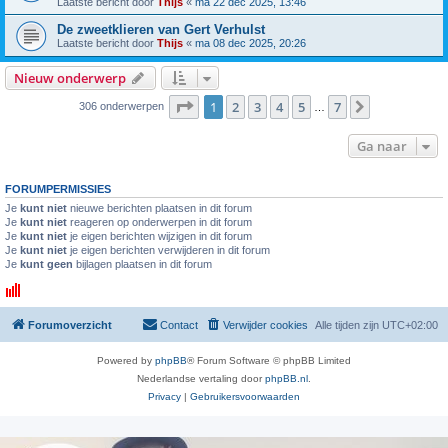
Laatste bericht door
Thijs
«
ma 22 dec 2025, 13:46
De zweetklieren van Gert Verhulst
Laatste bericht door
Thijs
«
ma 08 dec 2025, 20:26
Nieuw onderwerp
Pagina
1
van
7
1
2
3
4
5
7
Volgende
306 onderwerpen
…
Ga naar
FORUMPERMISSIES
Je
kunt niet
nieuwe berichten plaatsen in dit forum
Je
kunt niet
reageren op onderwerpen in dit forum
Je
kunt niet
je eigen berichten wijzigen in dit forum
Je
kunt niet
je eigen berichten verwijderen in dit forum
Je
kunt geen
bijlagen plaatsen in dit forum
Forumoverzicht
Contact
Verwijder cookies
Alle tijden zijn
UTC+02:00
Powered by
phpBB
® Forum Software © phpBB Limited
Nederlandse vertaling door
phpBB.nl
.
Privacy
|
Gebruikersvoorwaarden