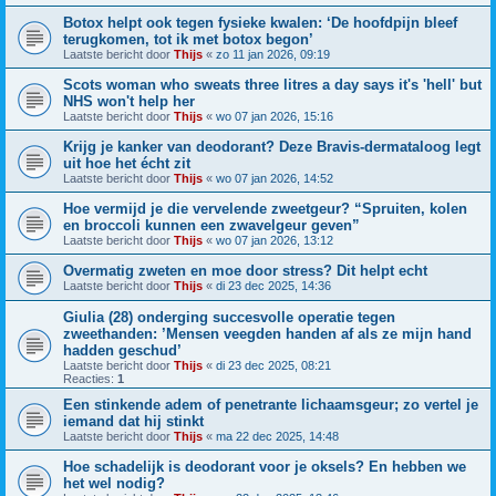
Botox helpt ook tegen fysieke kwalen: ‘De hoofdpijn bleef
terugkomen, tot ik met botox begon’
Laatste bericht door
Thijs
«
zo 11 jan 2026, 09:19
Scots woman who sweats three litres a day says it's 'hell' but
NHS won't help her
Laatste bericht door
Thijs
«
wo 07 jan 2026, 15:16
Krijg je kanker van deodorant? Deze Bravis-dermataloog legt
uit hoe het écht zit
Laatste bericht door
Thijs
«
wo 07 jan 2026, 14:52
Hoe vermijd je die vervelende zweetgeur? “Spruiten, kolen
en broccoli kunnen een zwavelgeur geven”
Laatste bericht door
Thijs
«
wo 07 jan 2026, 13:12
Overmatig zweten en moe door stress? Dit helpt echt
Laatste bericht door
Thijs
«
di 23 dec 2025, 14:36
Giulia (28) onderging succesvolle operatie tegen
zweethanden: ’Mensen veegden handen af als ze mijn hand
hadden geschud’
Laatste bericht door
Thijs
«
di 23 dec 2025, 08:21
Reacties:
1
Een stinkende adem of penetrante lichaamsgeur; zo vertel je
iemand dat hij stinkt
Laatste bericht door
Thijs
«
ma 22 dec 2025, 14:48
Hoe schadelijk is deodorant voor je oksels? En hebben we
het wel nodig?