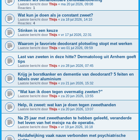
Laatste bericht door
Thijs
«
ma 20 jul 2026, 09:08
Reacties:
1
Wat kun je doen als je constant zweet?
Laatste bericht door
Thijs
«
za 18 jul 2026, 14:10
Reacties:
4
Stinken is een keuze
Laatste bericht door
Thijs
«
vr 17 jul 2026, 22:31
Waarom je favoriete deodorant plotseling stopt met werken
Laatste bericht door
Thijs
«
wo 01 jul 2026, 09:59
Last van zweten in deze hitte? Dermatoloog uit Arnhem geeft
tips
Laatste bericht door
Thijs
«
zo 28 jun 2026, 07:45
Krijg je borstkanker en dementie van deodorant? 5 feiten en
fabels over aluminium
Laatste bericht door
Thijs
«
zo 21 jun 2026, 15:32
“Wat kan ik doen tegen overmatig zweten?”
Laatste bericht door
Thijs
«
za 20 jun 2026, 13:55
Help, ik zweet: wat kan je doen tegen zweethanden
Laatste bericht door
Thijs
«
za 20 jun 2026, 13:07
Na 25 jaar met zweethanden te hebben geleefd, veranderde
het leven van het meisje na de operatie.
Laatste bericht door
Thijs
«
vr 19 jun 2026, 16:18
Huidafwijking vaak nauw verbonden met psychiatrische