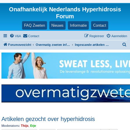
Onafhankelijk Nederlands Hyperhidrosis
Forum
FAQ Zweten
Nieuws
Informatie
Contact
V&A
Contact
Registreer
Aanmelden
Z
Forumoverzicht
Overmatig zweten informatie en ervaringen
Ingescande artikelen en nieuwsberichten
o
e
k
Artikelen gezocht over hyperhidrosis
Moderators:
Thijs
,
Erje