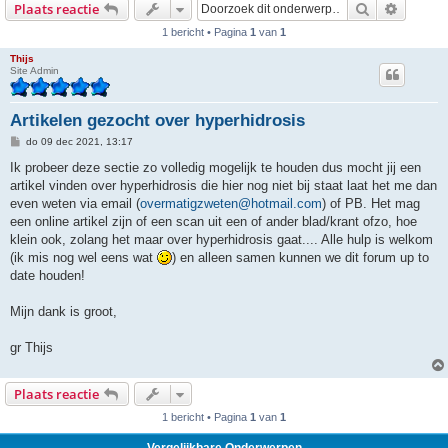
Zoek
Uitgebr
Plaats reactie
1 bericht • Pagina
1
van
1
Thijs
Site Admin
Artikelen gezocht over hyperhidrosis
B
do 09 dec 2021, 13:17
e
r
Ik probeer deze sectie zo volledig mogelijk te houden dus mocht jij een
i
artikel vinden over hyperhidrosis die hier nog niet bij staat laat het me dan
c
h
even weten via email (
overmatigzweten@hotmail.com
) of PB. Het mag
t
een online artikel zijn of een scan uit een of ander blad/krant ofzo, hoe
klein ook, zolang het maar over hyperhidrosis gaat.... Alle hulp is welkom
(ik mis nog wel eens wat
) en alleen samen kunnen we dit forum up to
date houden!
Mijn dank is groot,
gr Thijs
Plaats reactie
1 bericht • Pagina
1
van
1