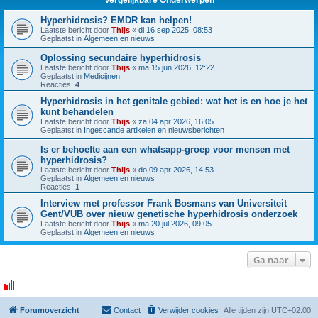
Vergelijkbare Onderwerpen
Hyperhidrosis? EMDR kan helpen!
Laatste bericht door
Thijs
«
di 16 sep 2025, 08:53
Geplaatst in
Algemeen en nieuws
Oplossing secundaire hyperhidrosis
Laatste bericht door
Thijs
«
ma 15 jun 2026, 12:22
Geplaatst in
Medicijnen
Reacties:
4
Hyperhidrosis in het genitale gebied: wat het is en hoe je het
kunt behandelen
Laatste bericht door
Thijs
«
za 04 apr 2026, 16:05
Geplaatst in
Ingescande artikelen en nieuwsberichten
Is er behoefte aan een whatsapp-groep voor mensen met
hyperhidrosis?
Laatste bericht door
Thijs
«
do 09 apr 2026, 14:53
Geplaatst in
Algemeen en nieuws
Reacties:
1
Interview met professor Frank Bosmans van Universiteit
Gent/VUB over nieuw genetische hyperhidrosis onderzoek
Laatste bericht door
Thijs
«
ma 20 jul 2026, 09:05
Geplaatst in
Algemeen en nieuws
Ga naar
Forumoverzicht
Contact
Verwijder cookies
Alle tijden zijn
UTC+02:00