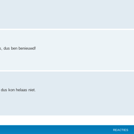
s, dus ben benieuwd!
dus kon helaas niet.
REACTIES