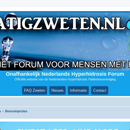
Onafhankelijk Nederlands Hyperhidrosis Forum
Officiële website van de Nederlandse Hyperhidrosis Patiëntenvereniging
FAQ Zweten
Nieuws
Informatie
Contact
n
Botoxinjecties