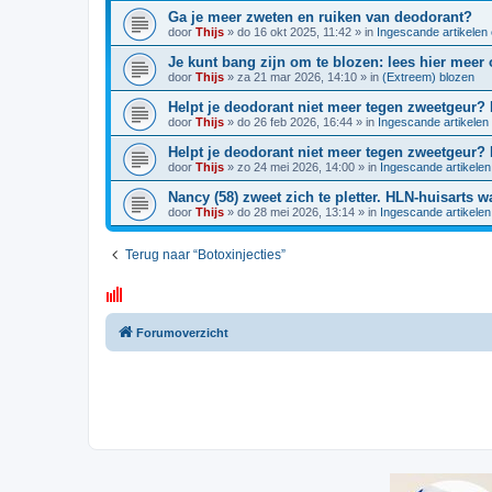
Ga je meer zweten en ruiken van deodorant?
door
Thijs
»
do 16 okt 2025, 11:42
» in
Ingescande artikelen
Je kunt bang zijn om te blozen: lees hier meer
door
Thijs
»
za 21 mar 2026, 14:10
» in
(Extreem) blozen
Helpt je deodorant niet meer tegen zweetgeur? D
door
Thijs
»
do 26 feb 2026, 16:44
» in
Ingescande artikelen
Helpt je deodorant niet meer tegen zweetgeur? D
door
Thijs
»
zo 24 mei 2026, 14:00
» in
Ingescande artikelen
Nancy (58) zweet zich te pletter. HLN-huisarts 
door
Thijs
»
do 28 mei 2026, 13:14
» in
Ingescande artikelen
Terug naar “Botoxinjecties”
Forumoverzicht