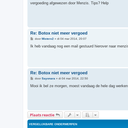
r
vergoeding afgewezen door Menzis. Tips? Help
i
c
h
t
Re: Botox niet meer vergoed
B
door
Misterx2
»
di 04 mar 2014, 20:07
e
r
Ik heb vandaag nog een mail gestuurd hierover naar menzi
i
c
h
t
Re: Botox niet meer vergoed
B
door
Sayonara
»
di 04 mar 2014, 22:50
e
r
Mooi ik bel ze morgen, moest vandaag de hele dag werken 
i
c
h
t
Plaats reactie
VERGELIJKBARE ONDERWERPEN