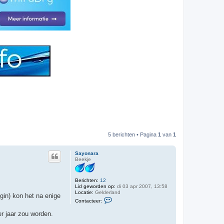
5 berichten • Pagina
1
van
1
Sayonara
Beekje
Berichten:
12
Lid geworden op:
di 03 apr 2007, 13:58
Locatie:
Gelderland
gin) kon het na enige
C
Contacteer:
o
n
er jaar zou worden.
t
a