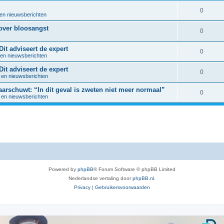
R
0
 en nieuwsberichten
e
 over bloosangst
R
0
a
e
it adviseert de expert
c
R
0
 en nieuwsberichten
a
t
e
it adviseert de expert
c
R
0
i
 en nieuwsberichten
a
t
e
e
waarschuwt: “In dit geval is zweten niet meer normaal”
c
R
0
i
 en nieuwsberichten
a
s
t
e
e
c
i
a
s
t
e
c
i
s
t
e
i
s
Powered by
phpBB
® Forum Software © phpBB Limited
e
Nederlandse vertaling door
phpBB.nl
.
s
Privacy
|
Gebruikersvoorwaarden