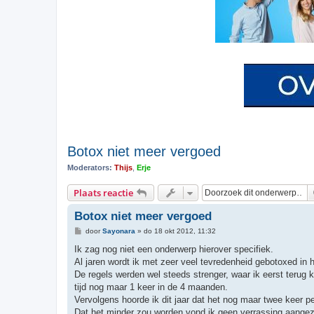
Botox niet meer vergoed
Moderators:
Thijs
,
Erje
Plaats reactie
Botox niet meer vergoed
B
door
Sayonara
»
do 18 okt 2012, 11:32
e
r
Ik zag nog niet een onderwerp hierover specifiek.
i
Al jaren wordt ik met zeer veel tevredenheid gebotoxed in h
c
h
De regels werden wel steeds strenger, waar ik eerst terug 
t
tijd nog maar 1 keer in de 4 maanden.
Vervolgens hoorde ik dit jaar dat het nog maar twee keer pe
Dat het minder zou worden vond ik geen verrassing aangezi