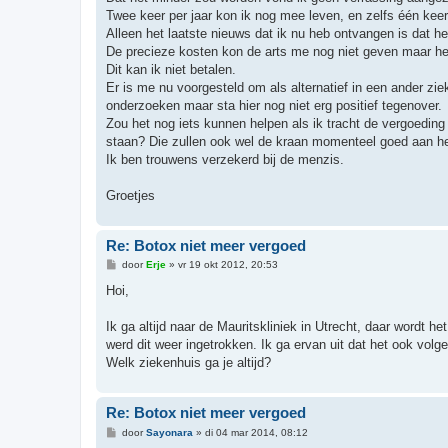
Twee keer per jaar kon ik nog mee leven, en zelfs één keer
Alleen het laatste nieuws dat ik nu heb ontvangen is dat h
De precieze kosten kon de arts me nog niet geven maar he
Dit kan ik niet betalen.
Er is me nu voorgesteld om als alternatief in een ander zi
onderzoeken maar sta hier nog niet erg positief tegenover.
Zou het nog iets kunnen helpen als ik tracht de vergoeding
staan? Die zullen ook wel de kraan momenteel goed aan het
Ik ben trouwens verzekerd bij de menzis.
Groetjes
Re: Botox niet meer vergoed
B
door
Erje
»
vr 19 okt 2012, 20:53
e
r
Hoi,
i
c
h
Ik ga altijd naar de Mauritskliniek in Utrecht, daar wordt 
t
werd dit weer ingetrokken. Ik ga ervan uit dat het ook vol
Welk ziekenhuis ga je altijd?
Re: Botox niet meer vergoed
B
door
Sayonara
»
di 04 mar 2014, 08:12
e