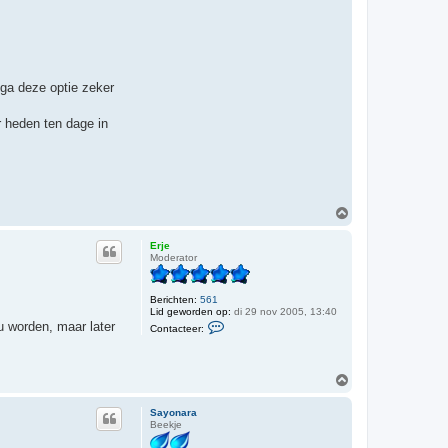
c
t
e
e
r
S
a
 ga deze optie zeker
y
o
n
r heden ten dage in
a
r
a
O
m
h
Erje
o
Moderator
o
g
Berichten:
561
Lid geworden op:
di 29 nov 2005, 13:40
C
ou worden, maar later
Contacteer:
o
n
t
a
O
c
m
t
h
e
Sayonara
e
o
Beekje
r
o
E