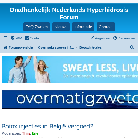
Onafhankelijk Nederlands Hyperhidrosis
Forum
FAQ Zweten
Nieuws
Informatie
Contact
V&A
Contact
Registreer
Aanmelden
Z
Forumoverzicht
Overmatig zweten informatie en ervaringen
Botoxinjecties
o
e
k
Botox injecties in België vergoed?
Moderators:
Thijs
,
Erje