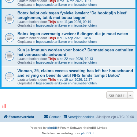
Laatste bericht door
Thijs
«
ma 16 feb 2026, 11:00
Geplaatst in
Ingescande artikelen en nieuwsberichten
Botox helpt ook tegen fysieke kwalen: ‘De hoofdpijn bleef
terugkomen, tot ik met botox begon’
Laatste bericht door
Thijs
«
zo 11 jan 2026, 09:19
Geplaatst in
Ingescande artikelen en nieuwsberichten
Botox tegen overmatig zweten: 6 dingen die je moet weten
Laatste bericht door
Thijs
«
di 16 sep 2025, 14:07
Geplaatst in
Ingescande artikelen en nieuwsberichten
Kun je immuun worden voor botox? Dermatologen onthullen
het verrassende antwoord
Laatste bericht door
Thijs
«
zo 22 mar 2026, 10:13
Geplaatst in
Ingescande artikelen en nieuwsberichten
Woman, 25, claims excess sweating has left her housebound
and relying on benefits until NHS funds 'armpit Botox'
Laatste bericht door
Thijs
«
zo 19 apr 2026, 12:37
Geplaatst in
Ingescande artikelen en nieuwsberichten
Ga naar
Forumoverzicht
Contact
Verwijder cookies
Alle tijden zijn
UTC+02:00
Powered by
phpBB
® Forum Software © phpBB Limited
Nederlandse vertaling door
phpBB.nl
.