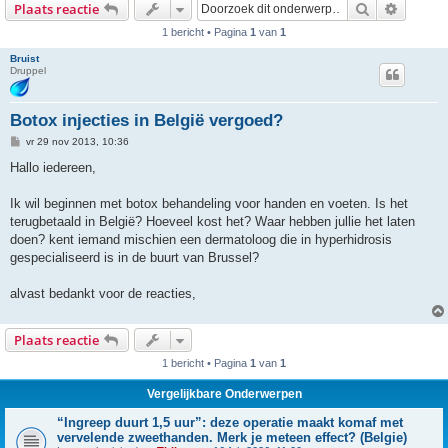
Zoek
Uitgebr
Plaats reactie
1 bericht • Pagina
1
van
1
Bruist
Druppel
Botox injecties in België vergoed?
B
vr 29 nov 2013, 10:36
e
r
Hallo iedereen,
i
c
h
Ik wil beginnen met botox behandeling voor handen en voeten. Is het
t
terugbetaald in België? Hoeveel kost het? Waar hebben jullie het laten
doen? kent iemand mischien een dermatoloog die in hyperhidrosis
gespecialiseerd is in de buurt van Brussel?
alvast bedankt voor de reacties,
Plaats reactie
1 bericht • Pagina
1
van
1
Vergelijkbare Onderwerpen
“Ingreep duurt 1,5 uur”: deze operatie maakt komaf met
vervelende zweethanden. Merk je meteen effect? (Belgie)