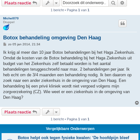
Zoek
Uitgebr
Plaats reactie
1 bericht • Pagina
1
van
1
Michel070
Druppel
Botox behandeling omgeving Den Haag
B
zo 05 jan 2014, 21:34
e
r
Ik krijg al meer dan 10 jaar Botox behandelingen bij het Haga Ziekenhuis.
i
Omdat de kosten van de Botox behandeling bij het Haga Ziekenhuis uit
c
h
budget van het Ziekenhuis zelf betaald worden is het aantal
t
behandelingen teruggeschroefd naar max. 2 behandelingen per jaar. Ik
heb echt om de 3/4 maanden een behandeling nodig. Ik ben daarom op
zoek naar een ander ziekenhuis in de omgeving van Den Haag. Een
behandeling bij een privé kliniek wordt niet vergoed volgens mijn
zorgverzekering (CZ). Wie weet er een ziekenhuis in de omgeving van
Den Haag?
Plaats reactie
1 bericht • Pagina
1
van
1
Vergelijkbare Onderwerpen
Botox helpt ook tegen fysieke kwalen: ‘De hoofdpijn bleef