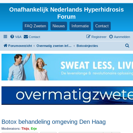
Onafhankelijk Nederlands Hyperhidrosis
Forum
FAQ Zweten
Nieuws
Informatie
Contact
V&A
Contact
Registreer
Aanmelden
Z
Forumoverzicht
Overmatig zweten informatie en ervaringen
Botoxinjecties
o
e
k
Botox behandeling omgeving Den Haag
Moderators:
Thijs
,
Erje