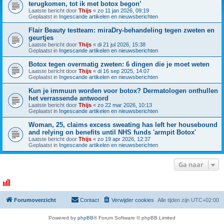
terugkomen, tot ik met botox begon’
Laatste bericht door
Thijs
«
zo 11 jan 2026, 09:19
Geplaatst in
Ingescande artikelen en nieuwsberichten
Flair Beauty testteam: miraDry-behandeling tegen zweten en
geurtjes
Laatste bericht door
Thijs
«
di 21 jul 2026, 15:38
Geplaatst in
Ingescande artikelen en nieuwsberichten
Botox tegen overmatig zweten: 6 dingen die je moet weten
Laatste bericht door
Thijs
«
di 16 sep 2025, 14:07
Geplaatst in
Ingescande artikelen en nieuwsberichten
Kun je immuun worden voor botox? Dermatologen onthullen
het verrassende antwoord
Laatste bericht door
Thijs
«
zo 22 mar 2026, 10:13
Geplaatst in
Ingescande artikelen en nieuwsberichten
Woman, 25, claims excess sweating has left her housebound
and relying on benefits until NHS funds 'armpit Botox'
Laatste bericht door
Thijs
«
zo 19 apr 2026, 12:37
Geplaatst in
Ingescande artikelen en nieuwsberichten
Ga naar
Forumoverzicht
Contact
Verwijder cookies
Alle tijden zijn
UTC+02:00
Powered by
phpBB
® Forum Software © phpBB Limited