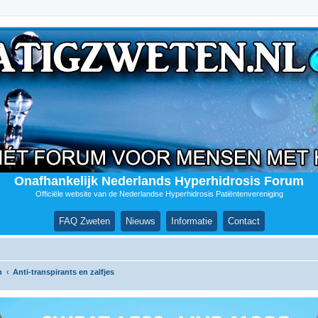
Onafhankelijk Nederlands Hyperhidrosis Forum
Officiële website van de Nederlandse Hyperhidrosis Patiëntenvereniging
FAQ Zweten
Nieuws
Informatie
Contact
n
Anti-transpirants en zalfjes