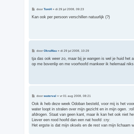
B
door
TomH
»
di 29 jul 2008, 09:23
e
r
Kan ook per persoon verschillen natuurlijk (?)
i
c
h
t
B
door
OkraMau
»
di 29 jul 2008, 10:29
e
r
tja das ook weer zo, maar bij je wangen is wel je huid het al
i
op me bovenlip en me voorhoofd mankeer ik helemaal niks n
c
h
t
B
door
waterval
»
vr 01 aug 2008, 08:21
e
r
Ook ik heb deze week Odoban besteld, voor mij is het voora
i
water loopt in stralen over mijn gezicht en in mijn ogen. :r
c
h
afdrogen. Staat van geen kant, maar ik kan het ook niet he
t
Liever een rood hoofd dan een nat hoofd :cry:
Het ergste is dat mijn oksels en de rest van mijn lichaam w