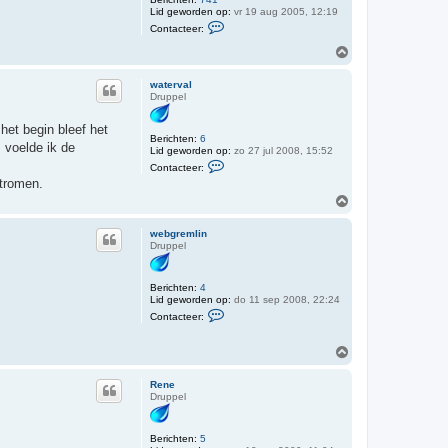
l
Lid geworden op:
vr 19 aug 2005, 12:19
C
Contacteer:
o
n
O
t
m
a
h
c
waterval
o
t
Druppel
o
e
e
g
het begin bleef het
r
Berichten:
6
T
 voelde ik de
Lid geworden op:
zo 27 jul 2008, 15:52
o
C
m
Contacteer:
o
H
stromen.
n
t
O
a
m
c
h
t
webgremlin
o
e
Druppel
o
e
g
r
w
Berichten:
4
a
Lid geworden op:
do 11 sep 2008, 22:24
t
C
Contacteer:
e
o
r
n
v
t
O
a
a
m
l
c
h
t
Rene
o
e
Druppel
o
e
r
g
w
Berichten:
5
e