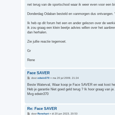
c
h
net terug van de sportschool waar ik weer even voor een b
t
Donderdag Odaban besteld en vanmorgen dus ontvangen. Va
Ik heb op dit forum het een en ander gelezen over de werkin
ik zou graag een klein beetje advies willen over het aanbre
dan herhalen.
Zie jullie reactie tegemoet.
Gr
Rene
Face SAVER
B
door
edwin370
»
ma 20 jul 2009, 21:24
e
r
Beste Waterval, Waar koop je Face SAVER en wat kost het
i
Heb je garantie Niet goed geld terug ? Ik hoor graag van j
c
h
Mvg edwin370
t
Re: Face SAVER
B
door
Renehart
»
di 20 jun 2023, 20:53