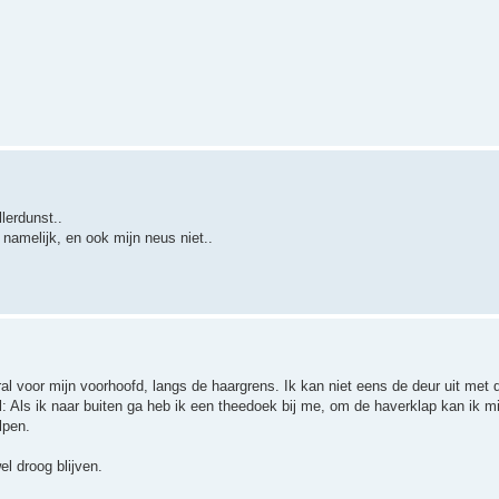
lerdunst..
amelijk, en ook mijn neus niet..
l voor mijn voorhoofd, langs de haargrens. Ik kan niet eens de deur uit met 
oll: Als ik naar buiten ga heb ik een theedoek bij me, om de haverklap kan ik m
lpen.
el droog blijven.