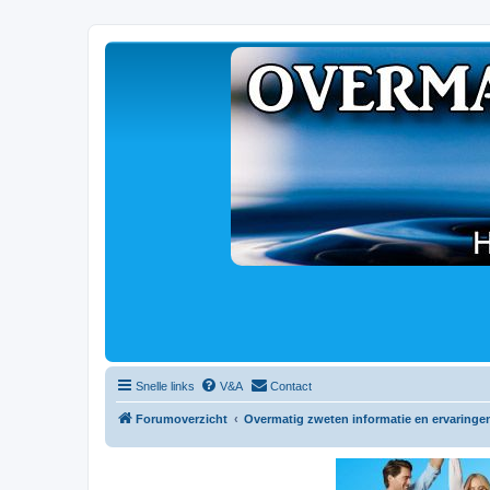
Snelle links
V&A
Contact
Forumoverzicht
Overmatig zweten informatie en ervaringe