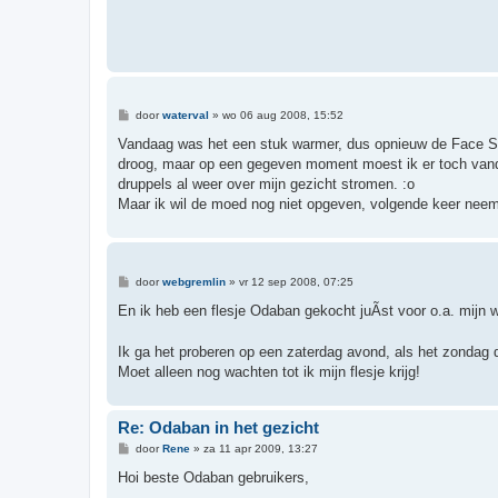
c
h
t
B
door
waterval
»
wo 06 aug 2008, 15:52
e
r
Vandaag was het een stuk warmer, dus opnieuw de Face Save
i
droog, maar op een gegeven moment moest ik er toch vando
c
h
druppels al weer over mijn gezicht stromen. :o
t
Maar ik wil de moed nog niet opgeven, volgende keer nee
B
door
webgremlin
»
vr 12 sep 2008, 07:25
e
r
En ik heb een flesje Odaban gekocht juÃ­st voor o.a. mijn
i
c
h
Ik ga het proberen op een zaterdag avond, als het zondag 
t
Moet alleen nog wachten tot ik mijn flesje krijg!
Re: Odaban in het gezicht
B
door
Rene
»
za 11 apr 2009, 13:27
e
r
Hoi beste Odaban gebruikers,
i