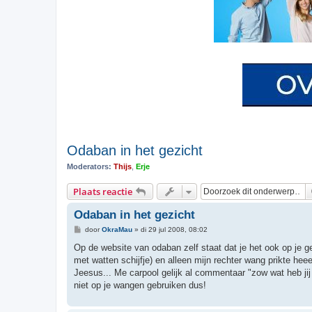
Odaban in het gezicht
Moderators:
Thijs
,
Erje
Plaats reactie
Odaban in het gezicht
B
door
OkraMau
»
di 29 jul 2008, 08:02
e
r
Op de website van odaban zelf staat dat je het ook op je g
i
met watten schijfje) en alleen mijn rechter wang prikte heee
c
h
Jeesus... Me carpool gelijk al commentaar "zow wat heb ji
t
niet op je wangen gebruiken dus!