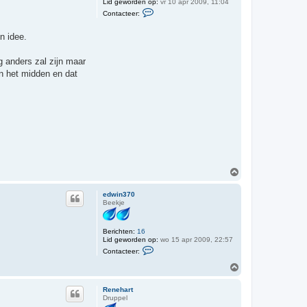
Lid geworden op:
vr 10 apr 2009, 11:04
b
C
g
Contacteer:
o
r
n
e
t
n idee.
m
a
l
c
i
t
g anders zal zijn maar
n
e
in het midden en dat
e
r
R
e
n
e
O
m
h
edwin370
o
Beekje
o
g
Berichten:
16
Lid geworden op:
wo 15 apr 2009, 22:57
C
Contacteer:
o
n
O
t
m
a
h
c
Renehart
o
t
Druppel
o
e