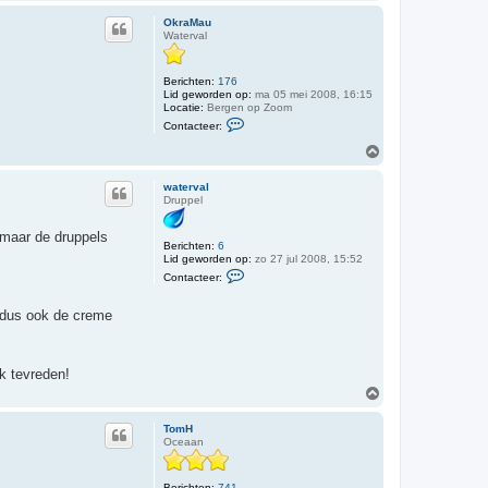
m
t
h
e
OkraMau
e
o
Waterval
r
o
w
g
a
t
Berichten:
176
e
Lid geworden op:
ma 05 mei 2008, 16:15
r
Locatie:
Bergen op Zoom
C
v
Contacteer:
o
a
n
l
O
t
m
a
h
c
waterval
o
t
Druppel
o
e
e
g
 maar de druppels
r
Berichten:
6
O
Lid geworden op:
zo 27 jul 2008, 15:52
k
C
r
Contacteer:
o
a
n
M
t
, dus ook de creme
a
a
u
c
t
e
ik tevreden!
e
r
O
w
m
a
h
t
TomH
o
e
Oceaan
o
r
g
v
a
Berichten:
741