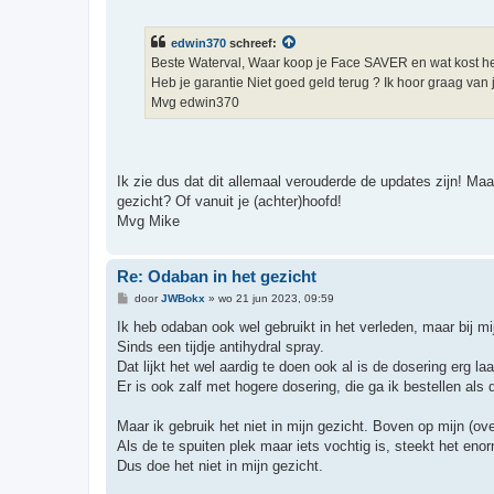
e
r
i
edwin370
schreef:
c
h
Beste Waterval, Waar koop je Face SAVER en wat kost he
t
Heb je garantie Niet goed geld terug ? Ik hoor graag van
Mvg edwin370
Ik zie dus dat dit allemaal verouderde de updates zijn! M
gezicht? Of vanuit je (achter)hoofd!
Mvg Mike
Re: Odaban in het gezicht
B
door
JWBokx
»
wo 21 jun 2023, 09:59
e
r
Ik heb odaban ook wel gebruikt in het verleden, maar bij mi
i
Sinds een tijdje antihydral spray.
c
h
Dat lijkt het wel aardig te doen ook al is de dosering erg laa
t
Er is ook zalf met hogere dosering, die ga ik bestellen als 
Maar ik gebruik het niet in mijn gezicht. Boven op mijn (ov
Als de te spuiten plek maar iets vochtig is, steekt het eno
Dus doe het niet in mijn gezicht.