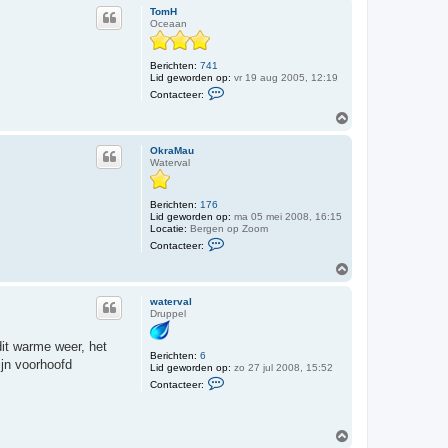
h
c
TomH
o
t
Oceaan
e
o
e
g
r
Berichten:
741
O
Lid geworden op:
vr 19 aug 2005, 12:19
k
C
r
Contacteer:
o
a
n
M
O
t
a
m
a
u
h
c
OkraMau
o
t
Waterval
o
e
e
g
r
Berichten:
176
T
Lid geworden op:
ma 05 mei 2008, 16:15
o
Locatie:
Bergen op Zoom
m
C
H
Contacteer:
o
n
O
t
m
a
h
c
waterval
o
t
Druppel
o
e
e
g
dit warme weer, het
r
Berichten:
6
O
ijn voorhoofd
Lid geworden op:
zo 27 jul 2008, 15:52
k
C
r
Contacteer:
o
a
n
M
t
a
a
u
O
c