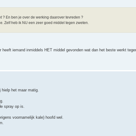
t ? En ben je over de werking daarover tevreden ?
 je. Zelf heb ik NU een zeer goed middel tegen zweten.
aar heeft iemand inmiddels HET middel gevonden wat dan het beste werkt tege
j hielp het maar matig.
g.
de spray op is.
erigens voornamelijk kale) hoofd wel.
rm.