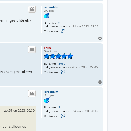
m
W
h
B
jeroenhlm
o
o
Druppel
o
k
g
x
ren in gezicht/nek?
Berichten:
2
Lid geworden op:
za 24 jun 2023, 23:32
C
Contacteer:
o
n
O
t
m
a
h
c
Thijs
o
t
Site Admin
o
e
e
g
r
Berichten:
3085
j
Lid geworden op:
di 26 apr 2005, 22:45
e
C
 is overigens alleen
r
Contacteer:
o
o
n
e
t
O
n
a
m
h
c
l
h
t
jeroenhlm
m
o
e
Druppel
o
e
r
g
T
Berichten:
2
h
zo 25 jun 2023, 09:39
Lid geworden op:
za 24 jun 2023, 23:32
i
C
j
Contacteer:
o
s
n
t
erigens alleen op
a