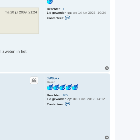
e
g
r
Berichten:
1
e
ma 20 jul 2009, 21:24
Lid geworden op:
wo 14 jun 2023, 10:24
d
C
w
Contacteer:
o
i
n
n
t
3
a
7
c
0
t
e
e
r
n zweten in het
R
e
n
e
O
h
m
a
r
h
JWBokx
t
o
Rivier
o
g
Berichten:
105
Lid geworden op:
di 01 mei 2012, 14:12
C
Contacteer:
o
n
t
a
c
t
e
e
r
O
J