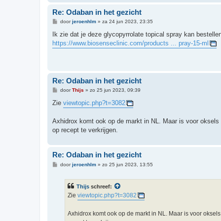
Re: Odaban in het gezicht
B
door
jeroenhlm
»
za 24 jun 2023, 23:35
e
r
Ik zie dat je deze glycopyrrolate topical spray kan bestell
i
https://www.biosenseclinic.com/products ... pray-15-ml
c
h
t
Re: Odaban in het gezicht
B
door
Thijs
»
zo 25 jun 2023, 09:39
e
r
Zie
viewtopic.php?t=3082
i
c
h
Axhidrox komt ook op de markt in NL. Maar is voor oksels en
t
op recept te verkrijgen.
Re: Odaban in het gezicht
B
door
jeroenhlm
»
zo 25 jun 2023, 13:55
e
r
i
Thijs
schreef:
c
h
Zie
viewtopic.php?t=3082
t
Axhidrox komt ook op de markt in NL. Maar is voor oksels e