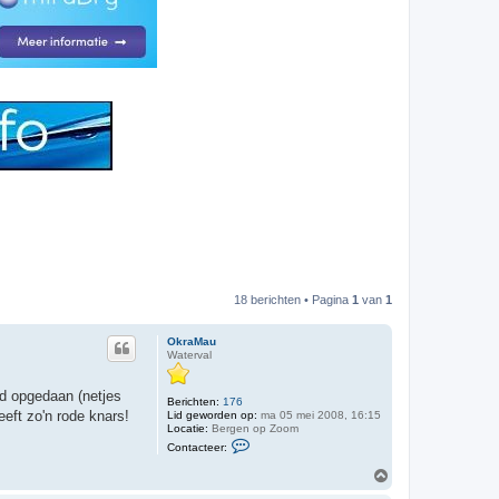
18 berichten • Pagina
1
van
1
OkraMau
Waterval
nd opgedaan (netjes
Berichten:
176
eeft zo'n rode knars!
Lid geworden op:
ma 05 mei 2008, 16:15
Locatie:
Bergen op Zoom
C
Contacteer:
o
n
O
t
m
a