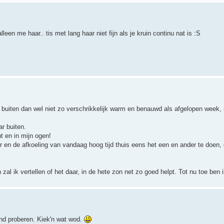
en me haar.. tis met lang haar niet fijn als je kruin continu nat is :S
 buiten dan wel niet zo verschrikkelijk warm en benauwd als afgelopen week,
r buiten.
t en in mijn ogen!
 en de afkoeling van vandaag hoog tijd thuis eens het een en ander te doen
zal ik vertellen of het daar, in de hete zon net zo goed helpt. Tot nu toe ben 
nd proberen. Kiek'n wat wod.