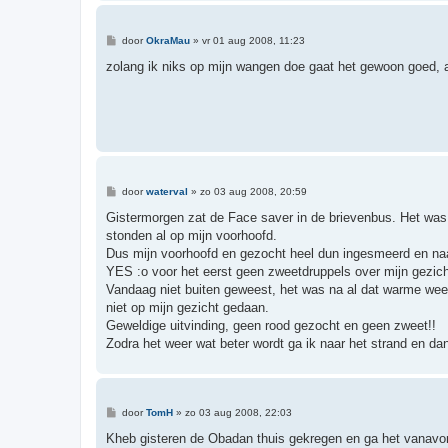
B
door
OkraMau
»
vr 01 aug 2008, 11:23
e
r
zolang ik niks op mijn wangen doe gaat het gewoon goed, alle
i
c
h
t
B
door
waterval
»
zo 03 aug 2008, 20:59
e
r
Gistermorgen zat de Face saver in de brievenbus. Het was
i
stonden al op mijn voorhoofd.
c
h
Dus mijn voorhoofd en gezocht heel dun ingesmeerd en naa
t
YES :o voor het eerst geen zweetdruppels over mijn gezich
Vandaag niet buiten geweest, het was na al dat warme weer
niet op mijn gezicht gedaan.
Geweldige uitvinding, geen rood gezocht en geen zweet!!
Zodra het weer wat beter wordt ga ik naar het strand en dan 
B
door
TomH
»
zo 03 aug 2008, 22:03
e
r
Kheb gisteren de Obadan thuis gekregen en ga het vanavo
i