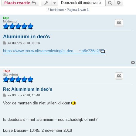
Zoek
Uitgebr
Plaats reactie
2 berichten • Pagina
1
van
1
Erje
Moderator
Aluminium in deo's
B
za 03 nov 2018, 08:26
e
r
https://www.trouw.nl/samenleving/is-deo ... ~a8e736e2/
i
c
h
t
Thijs
Site Admin
Re: Aluminium in deo's
B
za 03 nov 2018, 13:48
e
r
Voor de mensen die niet willen klikken
i
c
h
t
Is deodorant - met aluminium - nou schadelijk of niet?
Loïse Bassie– 13:45, 2 november 2018