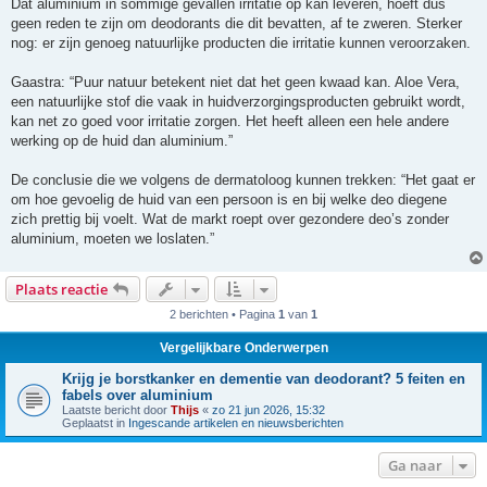
Dat aluminium in sommige gevallen irritatie op kan leveren, hoeft dus
geen reden te zijn om deodorants die dit bevatten, af te zweren. Sterker
nog: er zijn genoeg natuurlijke producten die irritatie kunnen veroorzaken.
Gaastra: “Puur natuur betekent niet dat het geen kwaad kan. Aloe Vera,
een natuurlijke stof die vaak in huidverzorgingsproducten gebruikt wordt,
kan net zo goed voor irritatie zorgen. Het heeft alleen een hele andere
werking op de huid dan aluminium.”
De conclusie die we volgens de dermatoloog kunnen trekken: “Het gaat er
om hoe gevoelig de huid van een persoon is en bij welke deo diegene
zich prettig bij voelt. Wat de markt roept over gezondere deo’s zonder
aluminium, moeten we loslaten.”
Plaats reactie
2 berichten • Pagina
1
van
1
Vergelijkbare Onderwerpen
Krijg je borstkanker en dementie van deodorant? 5 feiten en
fabels over aluminium
Laatste bericht door
Thijs
«
zo 21 jun 2026, 15:32
Geplaatst in
Ingescande artikelen en nieuwsberichten
Ga naar