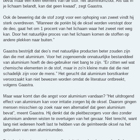
bevat maar een klein element van de stof: het aluminiumzout. Als dat in
je lichaam belandt, kan dat geen kwaad”, zegt Gaastra.
Ook de bewering dat de stof zorgt voor een ophoping van zweet vindt hij
sterk overdreven. “Wanneer de poriën bij de oksel worden verstopt door
de deo, gaat het om 1 procent van het lichaam waar het zweet niet weg
kan. Door het natuurlijke proces van het lichaam komen de stoffen op
andere plekken naar buiten.”
Gaastra bestrijdt dat deo’s met natuurlijke producten beter zouden zijn
dan die met aluminium. Voor het zogenoemde onnatuurlijke bestanddeel
van aluminium hoeft de deo-gebruiker niet bang te zijn. “Er zitten wel wat
chemische elementen in de stof, maar in zo’n kleine mate dat die niet
schadelijk zijn voor de mens.” Het gerucht dat aluminium borstkanker
veroorzaakt kan niet bewezen worden omdat de literatuur ontbreekt,
volgens Gaastra.
Maar waar komt dan die angst voor aluminium vandaan? “Het uitdrogend
effect van aluminium kan voor irritatie zorgen bij de oksel. Daarom gingen
mensen misschien op zoek naar een alternatief dat geen aluminium
bevat”, meent Gaastra. Hij denkt dat de pleitbezorgers voor deo zonder
aluminium anderen wisten te overtuigen van het gevaar. Niet terecht, want
lang niet iedereen hoeft last te hebben van de geïrriteerde oksel na het
gebruiken van een aluminiumdeo.