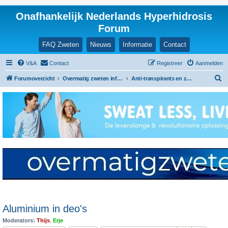
Onafhankelijk Nederlands Hyperhidrosis
Forum
FAQ Zweten
Nieuws
Informatie
Contact
V&A
Contact
Registreer
Aanmelden
Z
Forumoverzicht
Overmatig zweten informatie en ervaringen
Anti-transpirants en zalfjes
o
e
k
Aluminium in deo's
Moderators:
Thijs
,
Erje