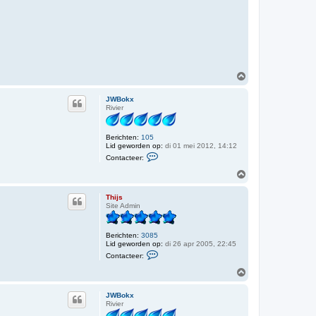
O
m
h
JWBokx
o
Rivier
o
g
Berichten:
105
Lid geworden op:
di 01 mei 2012, 14:12
C
Contacteer:
o
n
O
t
m
a
h
c
Thijs
o
t
Site Admin
o
e
e
g
r
Berichten:
3085
J
Lid geworden op:
di 26 apr 2005, 22:45
W
C
B
Contacteer:
o
o
n
O
k
t
x
m
a
h
c
JWBokx
o
t
Rivier
o
e