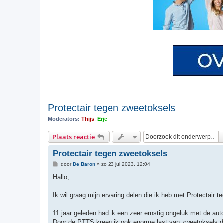
Protectair tegen zweetoksels
Moderators:
Thijs
,
Erje
Plaats reactie
Protectair tegen zweetoksels
B
door
De Baron
»
zo 23 jul 2023, 12:04
e
r
Hallo,
i
c
h
Ik wil graag mijn ervaring delen die ik heb met Protectair 
t
11 jaar geleden had ik een zeer ernstig ongeluk met de au
Door de PTTS kreeg ik ook enorme last van zweetoksels di