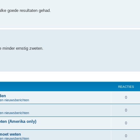
ulke goede resultaten gehad.
e minder ernstig zweten.
REACTIES
den
R
0
 en nieuwsberichten
e
R
0
 en nieuwsberichten
a
e
ten (Amerika only)
c
R
0
a
t
e
 moet weten
c
R
0
i
 en nieuwsberichten
a