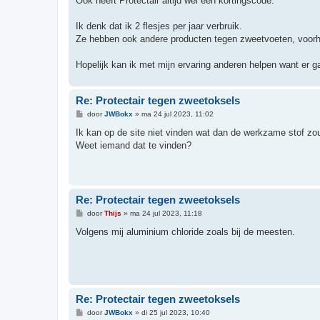
Ook heeft Protectair altijd wel een kortingscode.
Ik denk dat ik 2 flesjes per jaar verbruik.
Ze hebben ook andere producten tegen zweetvoeten, voor
Hopelijk kan ik met mijn ervaring anderen helpen want er g
Re: Protectair tegen zweetoksels
B
door
JWBokx
»
ma 24 jul 2023, 11:02
e
r
Ik kan op de site niet vinden wat dan de werkzame stof zou
i
Weet iemand dat te vinden?
c
h
t
Re: Protectair tegen zweetoksels
B
door
Thijs
»
ma 24 jul 2023, 11:18
e
r
Volgens mij aluminium chloride zoals bij de meesten.
i
c
h
t
Re: Protectair tegen zweetoksels
B
door
JWBokx
»
di 25 jul 2023, 10:40