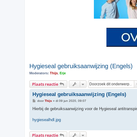
Hygieseal gebruiksaanwijzing (Engels)
Moderators:
Thijs
,
Erje
Plaats reactie
Hygieseal gebruiksaanwijzing (Engels)
B
door
Thijs
»
di 09 jun 2020, 09:07
e
r
Hierbij de gebruiksaanwijzing voor de Hygieseal antitranspi
i
c
h
hygiesealhdl.jpg
t
Plaats reactie