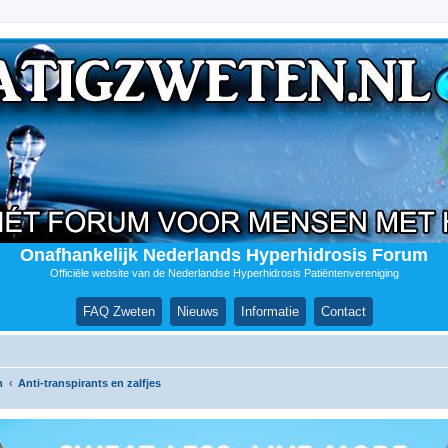
Onafhankelijk Nederlands Hyperhidrosis Forum
Officiële website van de Nederlandse Hyperhidrosis Patiëntenvereniging
FAQ Zweten
Nieuws
Informatie
Contact
n
Anti-transpirants en zalfjes