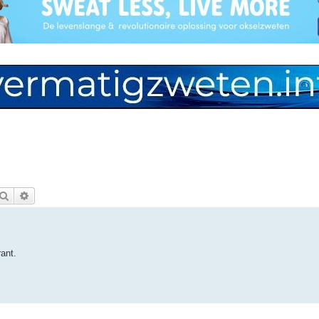
Zoek
Uitgebreid zoeken
rant.