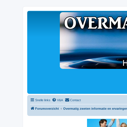
Snelle links
V&A
Contact
Forumoverzicht
Overmatig zweten informatie en ervaringe