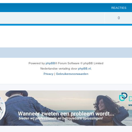
REACTIES
R
0
e
a
c
t
i
Powered by
phpBB
® Forum Software © phpBB Limited
e
Nederlandse vertaling door
phpBB.nl
.
s
Privacy
|
Gebruikersvoorwaarden