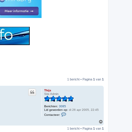
1 bericht • Pagina
1
van
1
Thijs
Site Admin
Berichten:
3085
Lid geworden op:
di 26 apr 2005, 22:45
C
Contacteer:
o
n
O
t
m
a
1 bericht • Pagina
1
van
1
h
c