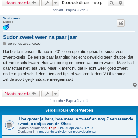
Zoek
Uitgebr
Plaats reactie
1 bericht • Pagina
1
van
1
Vantheman
Druppel
Sudor zweet weer na paar jaar
B
wo 05 feb 2025, 00:55
e
r
Hoi beste mensen. Ik heb in 2017 een operatie gehad bij sudor voor
i
zweetoksels. De eerste paar jaar ging het echt geweldig geen druppel dat
c
h
uit me oksels kwam. Had wel op rug en benen wat extra zweet. Maar had
t
daar totaal niet last van. Maar ik merk nu dat ik echt weer goed zweet
onder mijn oksels!! Heeft iemand tips of wat kan ik doen? Of iemand
zelfde soort gelijk situatie meegemaakt
Plaats reactie
1 bericht • Pagina
1
van
1
Vergelijkbare Onderwerpen
‘Hoe groter je bent, hoe meer je zweet’ en nog 7 verrassende
zweet-je-datjes van dr. Oksel
Laatste bericht door
Thijs
«
za 04 apr 2026, 12:10
Geplaatst in
Ingescande artikelen en nieuwsberichten