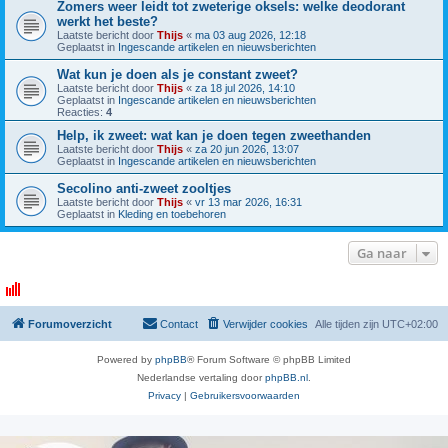
Zomers weer leidt tot zweterige oksels: welke deodorant
werkt het beste?
Laatste bericht door
Thijs
«
ma 03 aug 2026, 12:18
Geplaatst in
Ingescande artikelen en nieuwsberichten
Wat kun je doen als je constant zweet?
Laatste bericht door
Thijs
«
za 18 jul 2026, 14:10
Geplaatst in
Ingescande artikelen en nieuwsberichten
Reacties:
4
Help, ik zweet: wat kan je doen tegen zweethanden
Laatste bericht door
Thijs
«
za 20 jun 2026, 13:07
Geplaatst in
Ingescande artikelen en nieuwsberichten
Secolino anti-zweet zooltjes
Laatste bericht door
Thijs
«
vr 13 mar 2026, 16:31
Geplaatst in
Kleding en toebehoren
Ga naar
Forumoverzicht
Contact
Verwijder cookies
Alle tijden zijn
UTC+02:00
Powered by
phpBB
® Forum Software © phpBB Limited
Nederlandse vertaling door
phpBB.nl
.
Privacy
|
Gebruikersvoorwaarden