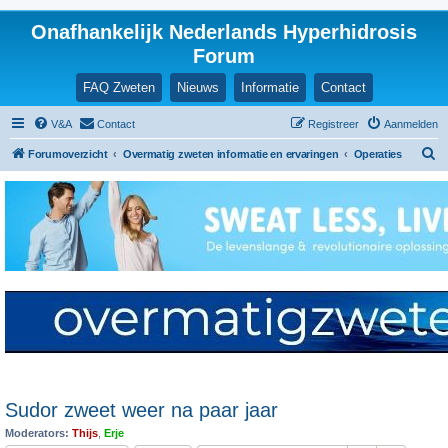
Onafhankelijk Nederlands Hyperhidrosis
Forum
FAQ Zweten
Nieuws
Informatie
Contact
V&A
Contact
Registreer
Aanmelden
Z
Forumoverzicht
Overmatig zweten informatie en ervaringen
Operaties
o
e
k
Sudor zweet weer na paar jaar
Moderators:
Thijs
,
Erje