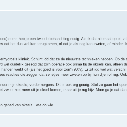
rgoed) soms heb je een tweede behandeling nodig. Als ik dat allemaal optel, zit
ees dat het dus wel kan terugkomen, of dat je als nog kan zweten, of minder. Ie
yperhydrosis kliniek. Schijnt idd dat ze de nieuwste technieken hebben. Op de 
rd wel duidelijk gezegd dat zo'n operatie ook prima bij de oksels kan, alleen d
 handen werkt dit (als het goed is voor zon'n 90%). Er zit idd wel wat verschil 
s reacties die zeggen dat ze ietjes meer zweten op bij hun dijen of rug. Ook 
onder mijn oksels, verder nergens. Dit is ook erg geurig. Stel ze gaan het oper
 zweet niet meer uit je oksel komen, maar uit je rug bijv. Maar ga je dat da
en gehad van oksels.. wie oh wie