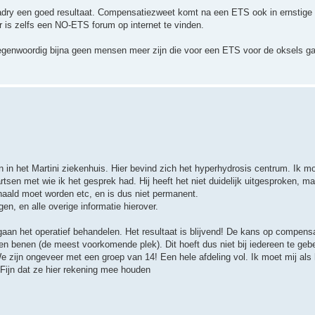
ry een goed resultaat. Compensatiezweet komt na een ETS ook in ernstige v
r is zelfs een NO-ETS forum op internet te vinden.
egenwoordig bijna geen mensen meer zijn die voor een ETS voor de oksels ga
in het Martini ziekenhuis. Hier bevind zich het hyperhydrosis centrum. Ik mo
rtsen met wie ik het gesprek had. Hij heeft het niet duidelijk uitgesproken, m
rhaald moet worden etc, en is dus niet permanent.
gen, en alle overige informatie hierover.
gaan het operatief behandelen. Het resultaat is blijvend! De kans op compens
en benen (de meest voorkomende plek). Dit hoeft dus niet bij iedereen te geb
zijn ongeveer met een groep van 14! Een hele afdeling vol. Ik moet mij als he
 Fijn dat ze hier rekening mee houden