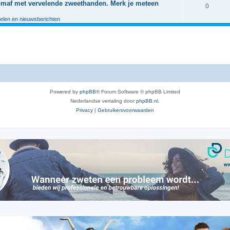
e
komaf met vervelende zweethanden. Merk je meteen
c
R
0
i
a
s
t
e
kelen en nieuwsberichten
e
c
i
a
s
t
e
c
i
s
t
e
i
s
e
Powered by
phpBB
® Forum Software © phpBB Limited
s
Nederlandse vertaling door
phpBB.nl
.
Privacy
|
Gebruikersvoorwaarden