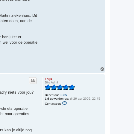
t
e
e
r
artini ziekenhuis. Dit
M
y
 laten doen, aan de
r
a
 ben juist er
 wel voor de operatie
O
m
h
Thijs
o
Site Admin
o
g
adry niets voor jou?
Berichten:
3085
Lid geworden op:
di 26 apr 2005, 22:45
C
Contacteer:
o
wde ets operatie
n
t
ht naar operaties.
a
c
t
e
s kan je altijd nog
e