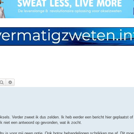
Zoek
Uitgebreid zoeken
 oksels. Verder zweet ik dus zelden. Ik heb eerder een bericht hier geplaatst o
b ik niet een antwoord op gevonden, wat ik zocht.
dry is voor mij geen optie. Ook botox behandelingen schrikken me af. Dit moe