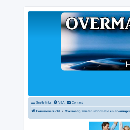
Snelle links
V&A
Contact
Forumoverzicht
Overmatig zweten informatie en ervaringe