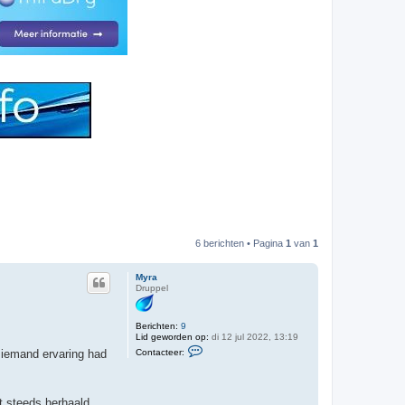
6 berichten • Pagina
1
van
1
Myra
Druppel
Berichten:
9
Lid geworden op:
di 12 jul 2022, 13:19
C
Contacteer:
f iemand ervaring had
o
n
t
a
c
t steeds herhaald