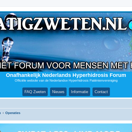
Onafhankelijk Nederlands Hyperhidrosis Forum
Officiële website van de Nederlandse Hyperhidrosis Patiëntenvereniging
FAQ Zweten
Nieuws
Informatie
Contact
n
Operaties