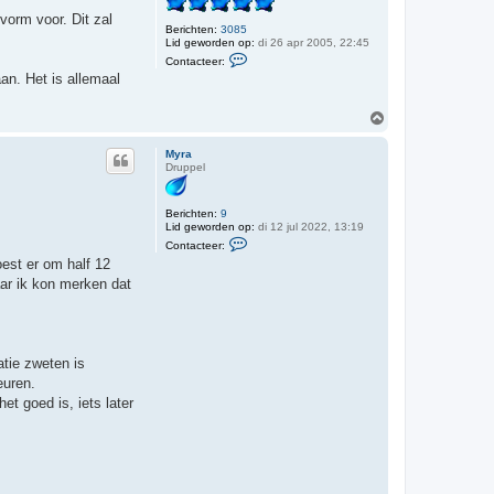
g
orm voor. Dit zal
Berichten:
3085
Lid geworden op:
di 26 apr 2005, 22:45
C
Contacteer:
o
an. Het is allemaal
n
t
a
O
c
m
t
h
e
Myra
e
o
Druppel
r
o
T
g
h
i
Berichten:
9
j
Lid geworden op:
di 12 jul 2022, 13:19
C
s
Contacteer:
o
est er om half 12
n
t
aar ik kon merken dat
a
c
t
e
e
r
atie zweten is
M
euren.
y
r
t goed is, iets later
a