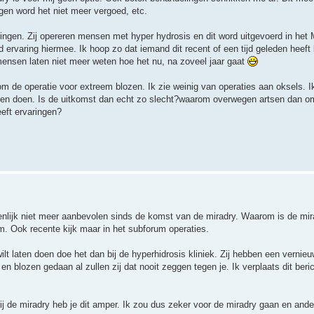
en word het niet meer vergoed, etc.
ningen. Zij opereren mensen met hyper hydrosis en dit word uitgevoerd in het M
 ervaring hiermee. Ik hoop zo dat iemand dit recent of een tijd geleden heeft
mensen laten niet meer weten hoe het nu, na zoveel jaar gaat
 om de operatie voor extreem blozen. Ik zie weinig van operaties aan oksels. Ik
ten doen. Is de uitkomst dan echt zo slecht?waarom overwegen artsen dan om
eft ervaringen?
genlijk niet meer aanbevolen sinds de komst van de miradry. Waarom is de mir
um. Ook recente kijk maar in het subforum operaties.
lt laten doen doe het dan bij de hyperhidrosis kliniek. Zij hebben een vernieu
n blozen gedaan al zullen zij dat nooit zeggen tegen je. Ik verplaats dit beric
j de miradry heb je dit amper. Ik zou dus zeker voor de miradry gaan en ander