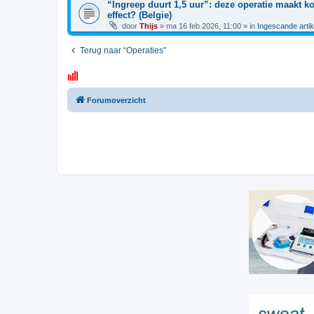
“Ingreep duurt 1,5 uur”: deze operatie maakt 
effect? (Belgie)
door
Thijs
»
ma 16 feb 2026, 11:00
» in
Ingescande arti
Terug naar “Operaties”
Forumoverzicht