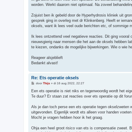
worden. Werkt daarom niet optimaal. Na zoveel behandeling
Zojuist ben ik gebeld door de Hyperhydrosis kliniek uit gro
gesprek ging in overleg met dr Klinkenberg. Heeft er iemand
oksels, want ik lees veel oude berichten etc, of sommige 
Ik lees ontzettend veel negatieve reacties. Dit ging vooral
nieuwsgierig naar mensen die het aan de oksels hebben la
te kiezen, ondanks de mogelijke bijwerkingen. Wie o wie he
Reageer alsjeblieft
Bedankt alvast!
Re: Ets operatie oksels
B
door
Thijs
»
di 16 aug 2022, 22:27
e
r
Een ets operatie is niet niks en tegenwoordig wordt het ei
i
Te duur? Er staan zat reacties over ets operatie op dit for
c
h
t
Als je dan toch perse een ets operatie tegen okselzweten wi
uitgevonden. Eigenlijk wordt ets alleen voor handen voeten e
Mocht je vragen hebben hoor ik het graag.
Ohja een heel groot risico van ets is compensatie zweet. Bi