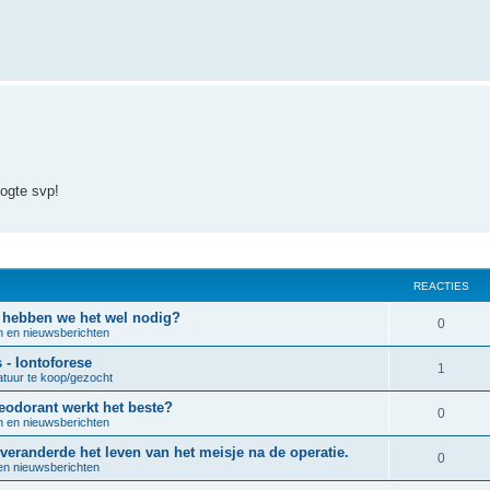
ogte svp!
REACTIES
n hebben we het wel nodig?
R
0
n en nieuwsberichten
e
- Iontoforese
R
1
atuur te koop/gezocht
a
e
deodorant werkt het beste?
c
R
0
n en nieuwsberichten
a
t
e
veranderde het leven van het meisje na de operatie.
c
R
0
i
en nieuwsberichten
a
t
e