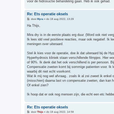
voor de hidrosuctie behandeling gaan. Heb ik ook gehad.
Re: Ets operatie oksels
B
door
Myra
»
do 18 aug 2022, 13:29
e
r
Ha Thijs,
i
c
h
Mira dry is in de eerste plaats erg duur. (Word ook niet ve
t
Ik lees idd veel positieve reacties, maar ook negatief. Ik l
meningen over uiteraard.
Stel ik kies voor de operatie, doe ik dat uiteraard bij de H
Hyperhydrosis kliniek staan verschillende filmpjes. Hier wo
of 90%. Ik denk dat het ook verschillend is per persoon. Bij
Compensatie zweten komt bij sommige patienten voor. Ik lee
waarbij dit niet echt voorkomt.
Wat ik mij nog wel afvraag.. zoals ik al zei zweet ik enkel 
(misschien) daarna last vn compensatie zweten, dan kan het
Of enkel zien?
Ik hoop dat er ook nog mensen zijn, die echt een etc hebb
Re: Ets operatie oksels
B
door
Thijs
»
do 18 aug 2022, 14:58