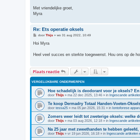
Met vriendelijke groet,
Myra
Re: Ets operatie oksels
B
door
Thijs
»
wo 31 aug 2022, 10:49
e
r
Hoi Myra
i
c
h
Heel veel succes en sterkte toegewenst. Hou ons op de ho
t
Plaats reactie
VERGELIJKBARE ONDERWERPEN
Hoe schadelijk is deodorant voor je oksels? E
door
Thijs
»
ma 22 dec 2025, 13:46
» in
Ingescande artikele
Te koop Dermadry Totaal Handen-Voeten-Oksels 
door
tessa25
»
ma 05 jan 2026, 15:31
» in
Iontoforese appar
Zomers weer leidt tot zweterige oksels: welke 
door
Thijs
»
ma 03 aug 2026, 12:18
» in
Ingescande artikele
Na 25 jaar met zweethanden te hebben geleefd, 
door
Thijs
»
vr 19 jun 2026, 16:18
» in
Ingescande artikelen 