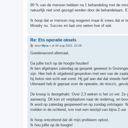
e
r
90 % van de mensen hebben na 1 behandeling met de mirad
i
natuurlijk niet snel gezegd worden door de behandelaars. E
c
h
t
Ik hoop dat er mensen nog reageren maar ik vrees dat er t
Miradry nu. Succes en laat ons weten hoe of wat.
Re: Ets operatie oksels
B
door
Myra
»
di 30 aug 2022, 23:28
e
r
Goedenavond allemaal,
i
c
h
Ga jullie toch op de hoogte houden!
t
Ik ben afgelopen zaterdag op gesprek geweest in Groningen 
zijn. Hier heb ik uitgebreid gesproken met een van de zaala
hij botox niet echt wat vond. Hij gaf aan dat dat steeds he
Uiteraard heb ik gepraat over de operatie, de risico's, gevol
De knoop is doorgehakt. Over 2,3 weken is het zo ver. Ze 
aanwezig. Dit kon zit verplaatsen naar de onderrug, en bov
Ik word op zaterdag geopereerd en op zondag ontslagen. We 
melden in de ochtend, ivm met een reistijd van bijna 2 uur.
Ik hoop ontzettend dat dit mijn probleem oplost,
Ik hou jullie op de hoogte!