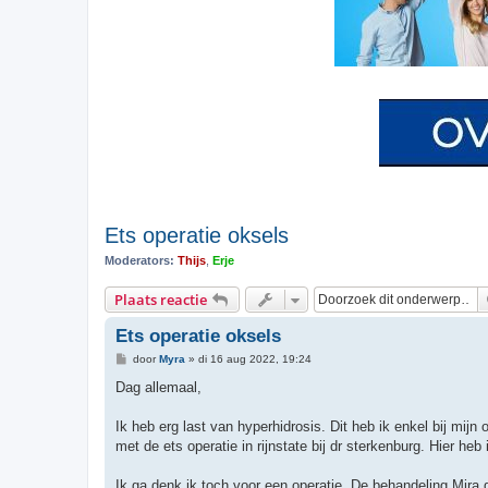
Ets operatie oksels
Moderators:
Thijs
,
Erje
Plaats reactie
Ets operatie oksels
B
door
Myra
»
di 16 aug 2022, 19:24
e
r
Dag allemaal,
i
c
h
Ik heb erg last van hyperhidrosis. Dit heb ik enkel bij mijn
t
met de ets operatie in rijnstate bij dr sterkenburg. Hier he
Ik ga denk ik toch voor een operatie. De behandeling Mira 