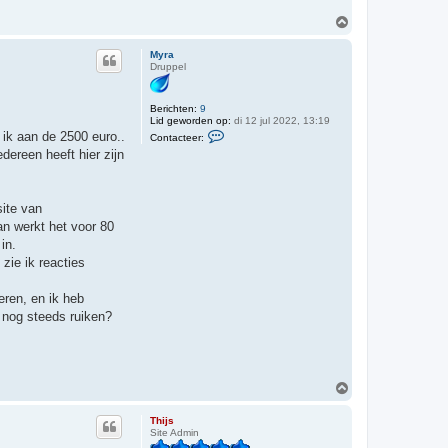
r
T
O
h
m
i
h
j
Myra
s
o
Druppel
o
g
Berichten:
9
Lid geworden op:
di 12 jul 2022, 13:19
C
 ik aan de 2500 euro..
Contacteer:
o
dereen heeft hier zijn
n
t
a
c
t
site van
e
an werkt het voor 80
e
r
in.
M
zie ik reacties
y
r
a
eren, en ik heb
n nog steeds ruiken?
O
m
h
Thijs
o
Site Admin
o