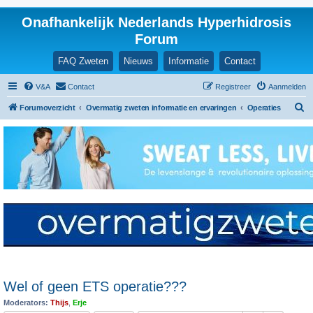
Onafhankelijk Nederlands Hyperhidrosis
Forum
FAQ Zweten
Nieuws
Informatie
Contact
V&A
Contact
Registreer
Aanmelden
Z
Forumoverzicht
Overmatig zweten informatie en ervaringen
Operaties
o
e
k
Wel of geen ETS operatie???
Moderators:
Thijs
,
Erje