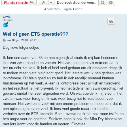
Zoek
Uitgebr
Plaats reactie
4 berichten • Pagina
1
van
1
Layla
Druppel
Wel of geen ETS operatie???
B
ma 04 jun 2018, 20:23
e
r
Dag lieve lotgenootjes
i
c
h
Ik ben een dame van 35 en heb eigenlijk al sinds ik mij kan herinneren
t
last van zweethanden en voeten. Het zweten is echt zo extreem dat ik
het nu echt zat ben. Ik heb al heel veel gedaan om dit probleem dragelijk
te maken maar niets hielp echt goed. Het laatste wat ik heb gedaan was
iontoforese. Dit hielp goed en zo heb ik ook redelijk normaal kunnen
functioneren op het werk. Alleen is iontoforese best pijnlijk en tijdrovend
en het resultaat is niet blijvend. Ik heb het tijdens mijn zwangerschap niet
gebruikt omdat het zeer afgeraden werd. Oh wat voelde ik mij slecht. Het
zweten was weer terug en ik was weer bezig het te verstoppen voor
mensen. Het zweten is voor mij een enorm probleem en hoop echt dat ik
een oplossing hiervoor vind. Ik lees veel goede maar ook slechte
verhalen over de ETS operatie. Soms overweeg ik het ook maar twijfel en
heb angst voor de operatie. Stiekem hoop ik ook dat Mira Dry binnenkort
met iets komt voor de handen en voeten. Groetjes