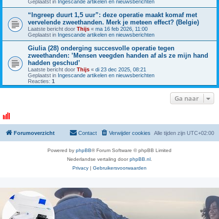
Geplaatst in
Ingescande artikelen en nieuwsberichten
“Ingreep duurt 1,5 uur”: deze operatie maakt komaf met
vervelende zweethanden. Merk je meteen effect? (Belgie)
Laatste bericht door
Thijs
«
ma 16 feb 2026, 11:00
Geplaatst in
Ingescande artikelen en nieuwsberichten
Giulia (28) onderging succesvolle operatie tegen
zweethanden: ’Mensen veegden handen af als ze mijn hand
hadden geschud’
Laatste bericht door
Thijs
«
di 23 dec 2025, 08:21
Geplaatst in
Ingescande artikelen en nieuwsberichten
Reacties:
1
Ga naar
Forumoverzicht
Contact
Verwijder cookies
Alle tijden zijn
UTC+02:00
Powered by
phpBB
® Forum Software © phpBB Limited
Nederlandse vertaling door
phpBB.nl
.
Privacy
|
Gebruikersvoorwaarden