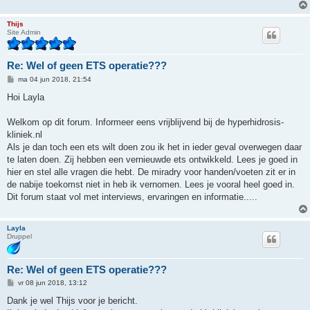
Thijs
Site Admin
Re: Wel of geen ETS operatie???
B
ma 04 jun 2018, 21:54
e
r
Hoi Layla
i
c
h
Welkom op dit forum. Informeer eens vrijblijvend bij de hyperhidrosis-
t
kliniek.nl
Als je dan toch een ets wilt doen zou ik het in ieder geval overwegen daar
te laten doen. Zij hebben een vernieuwde ets ontwikkeld. Lees je goed in
hier en stel alle vragen die hebt. De miradry voor handen/voeten zit er in
de nabije toekomst niet in heb ik vernomen. Lees je vooral heel goed in.
Dit forum staat vol met interviews, ervaringen en informatie.....
Layla
Druppel
Re: Wel of geen ETS operatie???
B
vr 08 jun 2018, 13:12
e
r
Dank je wel Thijs voor je bericht.
i