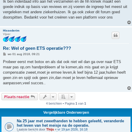
Ik ben inderdaad info aan het verzamelen en de hh kliniek maakt een
c
h
goede indruk op basis van reviews en zij voeren de ingreep het meest uit
t
vergeleken met andere ziekenhuizen. Ik ga ook zeker dit forum goed
doorspitten. Bedankt voor het creëren van een platform voor ons
Hissederim
Vijver
Re: Wel of geen ETS operatie???
B
wo 01 aug 2018, 09:21
e
r
Probeer eerst met botox en als dat ook niet wil dan ga over naar ETS
i
maar pas op,om handprobleem af te komen,als mis gaat en je krijgt
c
h
compensatie zweet,moet je ermee leven,ik leef bijna 12 jaar,huilen heeft
t
geen zin en spijt ook geen zin,dan moet je leven hellemaal opnieuw
aanpassen,veel succes..
Plaats reactie
4 berichten • Pagina
1
van
1
Vergelijkbare Onderwerpen
Na 25 jaar met zweethanden te hebben geleefd, veranderde
het leven van het meisje na de operatie.
Laatste bericht door
Thijs
«
vr 19 jun 2026, 16:18