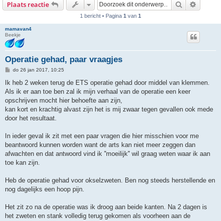
Zoek
Uitgebr
Plaats reactie
1 bericht • Pagina
1
van
1
mamavan4
Beekje
Operatie gehad, paar vraagjes
B
do 26 jan 2017, 10:25
e
r
Ik heb 2 weken terug de ETS operatie gehad door middel van klemmen.
i
Als ik er aan toe ben zal ik mijn verhaal van de operatie een keer
c
h
opschrijven mocht hier behoefte aan zijn,
t
kan kort en krachtig alvast zijn het is mij zwaar tegen gevallen ook mede
door het resultaat.
In ieder geval ik zit met een paar vragen die hier misschien voor me
beantwoord kunnen worden want de arts kan niet meer zeggen dan
afwachten en dat antwoord vind ik ''moeilijk'' wil graag weten waar ik aan
toe kan zijn.
Heb de operatie gehad voor okselzweten. Ben nog steeds herstellende en
nog dagelijks een hoop pijn.
Het zit zo na de operatie was ik droog aan beide kanten. Na 2 dagen is
het zweten en stank volledig terug gekomen als voorheen aan de