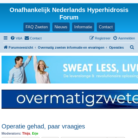
Onafhankelijk Nederlands Hyperhidrosis
Forum
FAQ Zweten
Nieuws
Informatie
Contact
V&A
Contact
Registreer
Aanmelden
Z
Forumoverzicht
Overmatig zweten informatie en ervaringen
Operaties
o
e
k
Operatie gehad, paar vraagjes
Moderators:
Thijs
,
Erje