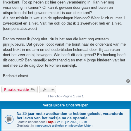
linkerkant. Tot op heden zit hier geen verandering in. Kan hier nog
verandering in komen? Of kan ik gewoon door gaan met balen en
uitspreken dat het gewoon mislukt is aan deze kant?
Als het mislukt is wat zijn de oplossingen hiervoor? Want ik zit nu met 1
zweetoksel en 1 niet. Valt me ook op dat ik 1 zweetvoet heb en 1 niet.
(compensatiezweet)
Rechts zweet ik (nog) niet. Nu is het aan die kant nog extreem
pijnlijk/beurs. Dat gevoel loopt vanaf me borst naar de onderkant van me
oksel trekt in me arm en schouderbladen helemaal door. Bij aanraken
doet het zeer en bij bewegen. Wie heeft dit ook gehad? En hoelang heeft
dit geduurd? Ben namelijk rechtshandig en met 4 jonge kinderen valt het
niet mee zo de dag door te komen namelijk.
Bedankt alvast
Plaats reactie
1 bericht • Pagina
1
van
1
Vergelijkbare Onderwerpen
Na 25 jaar met zweethanden te hebben geleefd, veranderde
het leven van het meisje na de operatie.
Laatste bericht door
Thijs
«
vr 19 jun 2026, 16:18
Geplaatst in
Ingescande artikelen en nieuwsberichten