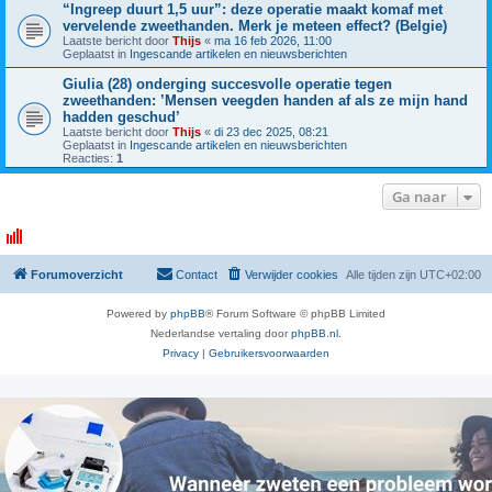
“Ingreep duurt 1,5 uur”: deze operatie maakt komaf met
vervelende zweethanden. Merk je meteen effect? (Belgie)
Laatste bericht door
Thijs
«
ma 16 feb 2026, 11:00
Geplaatst in
Ingescande artikelen en nieuwsberichten
Giulia (28) onderging succesvolle operatie tegen
zweethanden: ’Mensen veegden handen af als ze mijn hand
hadden geschud’
Laatste bericht door
Thijs
«
di 23 dec 2025, 08:21
Geplaatst in
Ingescande artikelen en nieuwsberichten
Reacties:
1
Ga naar
Forumoverzicht
Contact
Verwijder cookies
Alle tijden zijn
UTC+02:00
Powered by
phpBB
® Forum Software © phpBB Limited
Nederlandse vertaling door
phpBB.nl
.
Privacy
|
Gebruikersvoorwaarden