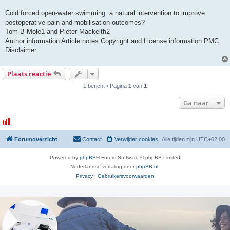
Cold forced open-water swimming: a natural intervention to improve
postoperative pain and mobilisation outcomes?
Tom B Mole1 and Pieter Mackeith2
Author information Article notes Copyright and License information PMC
Disclaimer
Plaats reactie
1 bericht • Pagina
1
van
1
Ga naar
Forumoverzicht
Contact
Verwijder cookies
Alle tijden zijn
UTC+02:00
Powered by
phpBB
® Forum Software © phpBB Limited
Nederlandse vertaling door
phpBB.nl
.
Privacy
|
Gebruikersvoorwaarden