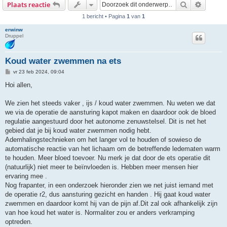
Zoek
Uitgebr
Plaats reactie
1 bericht • Pagina
1
van
1
erwinw
Druppel
Koud water zwemmen na ets
B
vr 23 feb 2024, 09:04
e
r
Hoi allen,
i
c
h
We zien het steeds vaker , ijs / koud water zwemmen. Nu weten we dat
t
we via de operatie de aansturing kapot maken en daardoor ook de bloed
regulatie aangestuurd door het autonome zenuwstelsel. Dit is net het
gebied dat je bij koud water zwemmen nodig hebt.
Ademhalingstechnieken om het langer vol te houden of sowieso de
automatische reactie van het lichaam om de betreffende ledematen warm
te houden. Meer bloed toevoer. Nu merk je dat door de ets operatie dit
(natuurlijk) niet meer te beïnvloeden is. Hebben meer mensen hier
ervaring mee .
Nog frapanter, in een onderzoek hieronder zien we net juist iemand met
de operatie r2, dus aansturing gezicht en handen . Hij gaat koud water
zwemmen en daardoor komt hij van de pijn af.Dit zal ook afhankelijk zijn
van hoe koud het water is. Normaliter zou er anders verkramping
optreden.