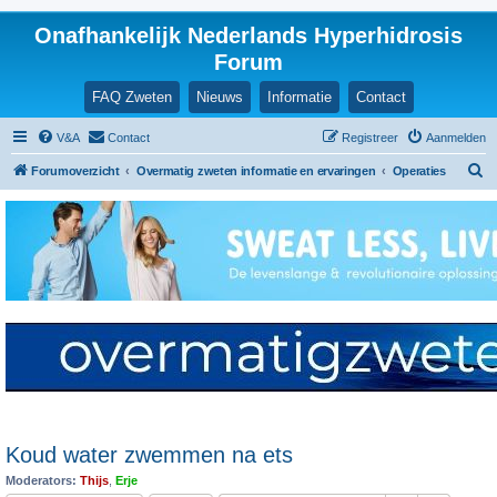
Onafhankelijk Nederlands Hyperhidrosis
Forum
FAQ Zweten
Nieuws
Informatie
Contact
V&A
Contact
Registreer
Aanmelden
Z
Forumoverzicht
Overmatig zweten informatie en ervaringen
Operaties
o
e
k
Koud water zwemmen na ets
Moderators:
Thijs
,
Erje