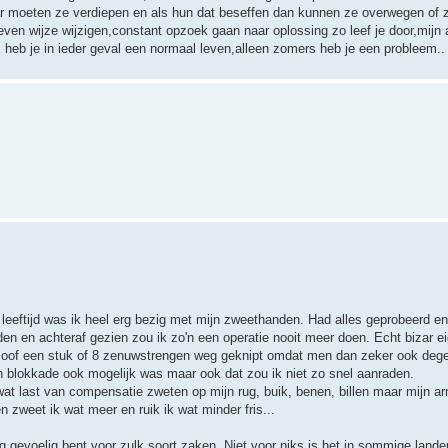
r moeten ze verdiepen en als hun dat beseffen dan kunnen ze overwegen of ze
even wijze wijzigen,constant opzoek gaan naar oplossing zo leef je door,mijn
s heb je in ieder geval een normaal leven,alleen zomers heb je een probleem..
leeftijd was ik heel erg bezig met mijn zweethanden. Had alles geprobeerd en
 en achteraf gezien zou ik zo'n een operatie nooit meer doen. Echt bizar eige
 er geloof een stuk of 8 zenuwstrengen weg geknipt omdat men dan zeker ook deg
 een blokkade ook mogelijk was maar ook dat zou ik niet zo snel aanraden.
l wat last van compensatie zweten op mijn rug, buik, benen, billen maar mijn 
n zweet ik wat meer en ruik ik wat minder fris...
 erg gevoelig bent voor zulk soort zaken. Niet voor niks is het in sommige lan