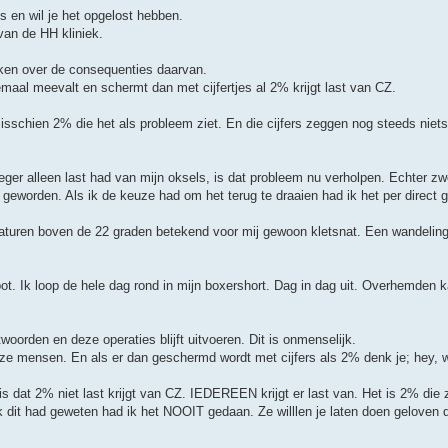
s en wil je het opgelost hebben.
van de HH kliniek.
ken over de consequenties daarvan.
lemaal meevalt en schermt dan met cijfertjes al 2% krijgt last van CZ.
s misschien 2% die het als probleem ziet. En die cijfers zeggen nog steeds niet
oeger alleen last had van mijn oksels, is dat probleem nu verholpen. Echter 
geworden. Als ik de keuze had om het terug te draaien had ik het per direct 
aturen boven de 22 graden betekend voor mij gewoon kletsnat. Een wandeling
ot. Ik loop de hele dag rond in mijn boxershort. Dag in dag uit. Overhemden k
woorden en deze operaties blijft uitvoeren. Dit is onmenselijk.
oze mensen. En als er dan geschermd wordt met cijfers als 2% denk je; hey, w
 is dat 2% niet last krijgt van CZ. IEDEREEN krijgt er last van. Het is 2% die
k dit had geweten had ik het NOOIT gedaan. Ze willlen je laten doen geloven d