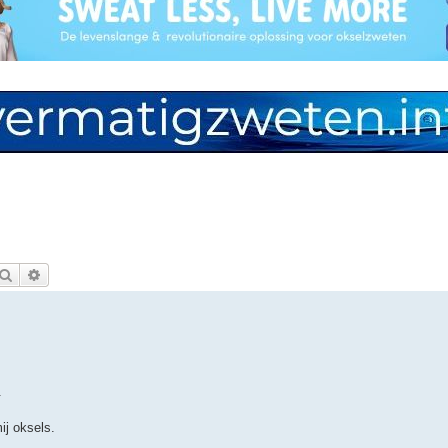
Zoek
Uitgebreid zoeken
.
ij oksels.