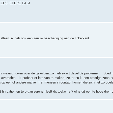
EDS IEDERE DAG!
 alleen. ik heb ook een zenuw beschadiging aan de linkerkant.
/ waarschuwen over de gevolgen...ik heb exact dezelfde problemen... Voedi
 averechts.. Ik probeer er iets van te maken, zeker nu ik een practige zoon h
 op een of andere manier met mensen in contact komen die zich net zo voelen
et hh patienten te organiseren? Heeft dit toekomst? of is dit een te hoge drem