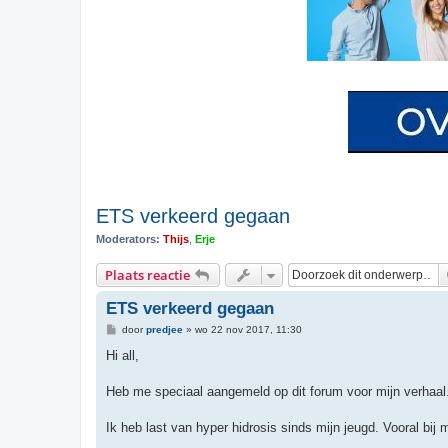
ETS verkeerd gegaan
Moderators:
Thijs
,
Erje
Plaats reactie
ETS verkeerd gegaan
B
door
predjee
»
wo 22 nov 2017, 11:30
e
r
Hi all,
i
c
h
Heb me speciaal aangemeld op dit forum voor mijn verhaal
t
Ik heb last van hyper hidrosis sinds mijn jeugd. Vooral bij m