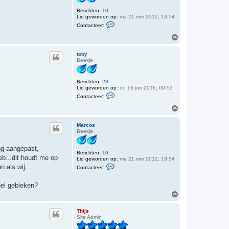
g
Berichten:
10
Lid geworden op:
ma 21 mei 2012, 13:54
C
Contacteer:
o
n
O
t
m
a
h
c
toby
o
t
Beekje
o
e
e
g
r
Berichten:
23
M
Lid geworden op:
do 16 jun 2016, 00:52
a
C
r
Contacteer:
o
c
n
O
o
t
s
m
a
h
c
Marcos
o
t
Beekje
o
e
e
g
ng aangepast,
r
Berichten:
10
t
eb...dit houdt me op
Lid geworden op:
ma 21 mei 2012, 13:54
o
C
 als wij...
b
Contacteer:
o
y
n
t
pel gebleken?
a
O
c
m
t
h
e
Thijs
e
o
Site Admin
r
o
M