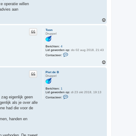
t
 operatie willen
e
 advies aan
e
r
H
O
i
m
s
h
s
Toon
e
o
Druppel
d
o
e
g
r
i
Berichten:
4
m
Lid geworden op:
do 02 aug 2018, 21:43
C
Contacteer:
o
n
O
t
m
a
h
c
Piet de B
o
t
Druppel
o
e
e
g
r
Berichten:
1
T
Lid geworden op:
di 23 okt 2018, 19:13
o
C
 zag eigenlijk geen
o
Contacteer:
o
n
nlijk als je over alle
n
t
ene had die voor de
a
c
t
armen, handen en
e
e
r
P
den verboden. De zweet
i