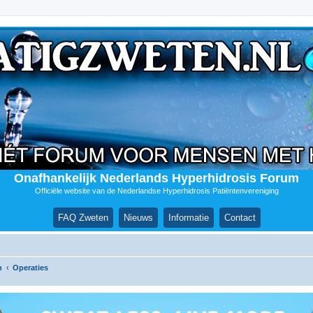
Onafhankelijk Nederlands Hyperhidrosis Forum
Officiële website van de Nederlandse Hyperhidrosis Patiëntenvereniging
FAQ Zweten
Nieuws
Informatie
Contact
n
Operaties