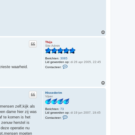
a
m
O
m
h
Thijs
o
Site Admin
o
g
Berichten:
3085
Lid geworden op:
di 26 apr 2005, 22:45
C
trieste waarheid.
Contacteer:
o
n
t
a
O
c
m
t
h
e
Hissederim
e
o
Vijver
r
o
T
g
h
mensen zelf,kijk als
i
Berichten:
73
een dame hier zij was
j
Lid geworden op:
di 19 jun 2007, 19:45
C
s
af te komen is het
Contacteer:
o
 zenuw herstel is
n
t
 deze operatie nu
a
niet,mensen moeten
c