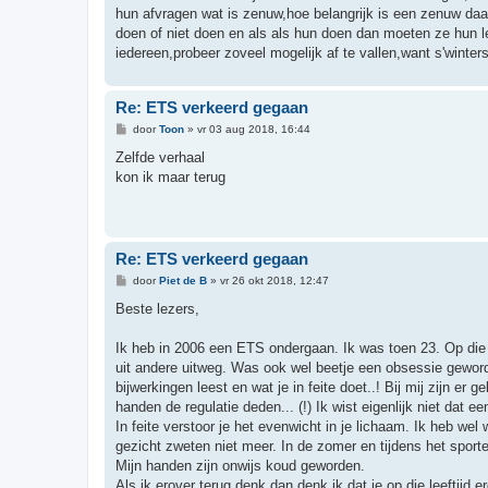
hun afvragen wat is zenuw,hoe belangrijk is een zenuw daa
doen of niet doen en als als hun doen dan moeten ze hun l
iedereen,probeer zoveel mogelijk af te vallen,want s'winter
Re: ETS verkeerd gegaan
B
door
Toon
»
vr 03 aug 2018, 16:44
e
r
Zelfde verhaal
i
kon ik maar terug
c
h
t
Re: ETS verkeerd gegaan
B
door
Piet de B
»
vr 26 okt 2018, 12:47
e
r
Beste lezers,
i
c
h
Ik heb in 2006 een ETS ondergaan. Ik was toen 23. Op die 
t
uit andere uitweg. Was ook wel beetje een obsessie geworden
bijwerkingen leest en wat je in feite doet..! Bij mij zijn
handen de regulatie deden... (!) Ik wist eigenlijk niet dat
In feite verstoor je het evenwicht in je lichaam. Ik heb we
gezicht zweten niet meer. In de zomer en tijdens het sporte
Mijn handen zijn onwijs koud geworden.
Als ik erover terug denk dan denk ik dat je op die leeftijd