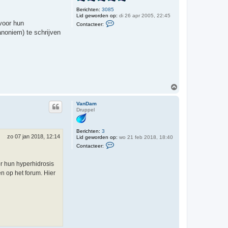
g
a
r
Berichten:
3085
c
Lid geworden op:
di 26 apr 2005, 22:45
C
o
voor hun
Contacteer:
o
s
anoniem) te schrijven
n
t
a
c
t
e
e
r
T
O
h
m
i
h
j
VanDam
s
o
Druppel
o
g
Berichten:
3
zo 07 jan 2018, 12:14
Lid geworden op:
wo 21 feb 2018, 18:40
C
Contacteer:
o
n
t
r hun hyperhidrosis
a
en op het forum. Hier
c
t
e
e
r
V
a
n
D