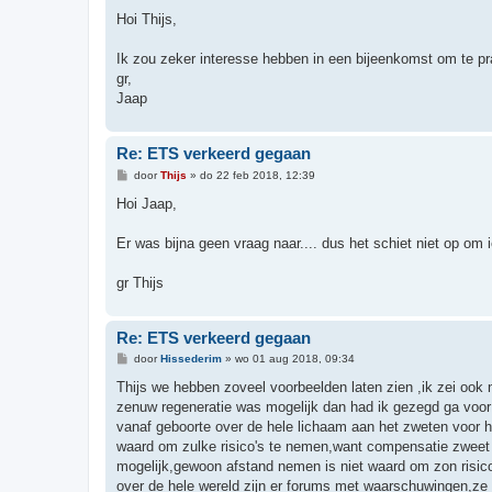
Hoi Thijs,
Ik zou zeker interesse hebben in een bijeenkomst om te pr
gr,
Jaap
Re: ETS verkeerd gegaan
B
door
Thijs
»
do 22 feb 2018, 12:39
e
r
Hoi Jaap,
i
c
h
Er was bijna geen vraag naar.... dus het schiet niet op om 
t
gr Thijs
Re: ETS verkeerd gegaan
B
door
Hissederim
»
wo 01 aug 2018, 09:34
e
r
Thijs we hebben zoveel voorbeelden laten zien ,ik zei ook 
i
zenuw regeneratie was mogelijk dan had ik gezegd ga voor d
c
h
vanaf geboorte over de hele lichaam aan het zweten voor h
t
waard om zulke risico's te nemen,want compensatie zweet b
mogelijk,gewoon afstand nemen is niet waard om zon risico 
over de hele wereld zijn er forums met waarschuwingen,ze