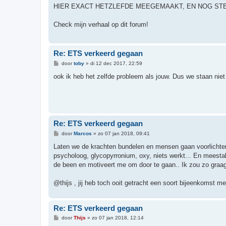
r
HIER EXACT HETZLEFDE MEEGEMAAKT, EN NOG STE
i
c
h
Check mijn verhaal op dit forum!
t
Re: ETS verkeerd gegaan
B
door
toby
»
di 12 dec 2017, 22:59
e
r
ook ik heb het zelfde probleem als jouw. Dus we staan niet
i
c
h
t
Re: ETS verkeerd gegaan
B
door
Marcos
»
zo 07 jan 2018, 09:41
e
r
Laten we de krachten bundelen en mensen gaan voorlichten
i
psycholoog, glycopyrronium, oxy, niets werkt... En meestal
c
h
de been en motiveert me om door te gaan.. Ik zou zo graag
t
@thijs , jij heb toch ooit getracht een soort bijeenkomst m
Re: ETS verkeerd gegaan
B
door
Thijs
»
zo 07 jan 2018, 12:14
e