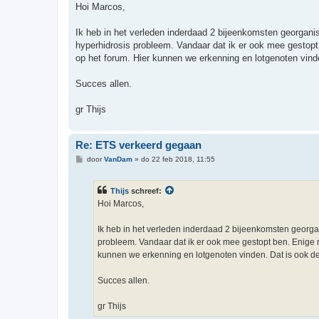
r
Hoi Marcos,
i
c
h
Ik heb in het verleden inderdaad 2 bijeenkomsten georga
t
hyperhidrosis probleem. Vandaar dat ik er ook mee gestopt 
op het forum. Hier kunnen we erkenning en lotgenoten vinde
Succes allen.
gr Thijs
Re: ETS verkeerd gegaan
B
door
VanDam
»
do 22 feb 2018, 11:55
e
r
i
Thijs
schreef:
c
h
Hoi Marcos,
t
Ik heb in het verleden inderdaad 2 bijeenkomsten georg
probleem. Vandaar dat ik er ook mee gestopt ben. Enige ma
kunnen we erkenning en lotgenoten vinden. Dat is ook de
Succes allen.
gr Thijs