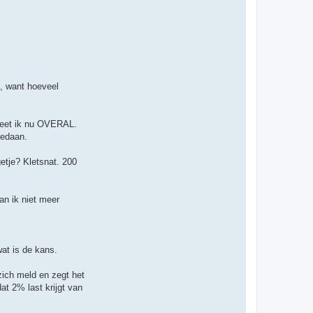
t
e
e
r
p
r
e
d
j
e
s, want hoeveel
e
zweet ik nu OVERAL.
gedaan.
etje? Kletsnat. 200
an ik niet meer
at is de kans.
 zich meld en zegt het
at 2% last krijgt van