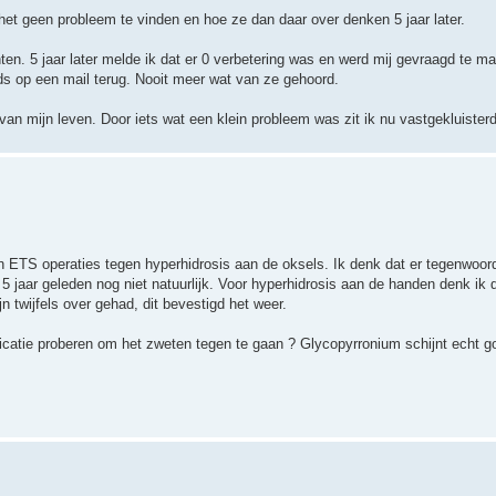
het geen probleem te vinden en hoe ze dan daar over denken 5 jaar later.
hten. 5 jaar later melde ik dat er 0 verbetering was en werd mij gevraagd te ma
s op een mail terug. Nooit meer wat van ze gehoord.
van mijn leven. Door iets wat een klein probleem was zit ik nu vastgekluisterd
n ETS operaties tegen hyperhidrosis aan de oksels. Ik denk dat er tegenwoord
r 5 jaar geleden nog niet natuurlijk. Voor hyperhidrosis aan de handen denk ik
n twijfels over gehad, dit bevestigd het weer.
dicatie proberen om het zweten tegen te gaan ? Glycopyrronium schijnt echt g