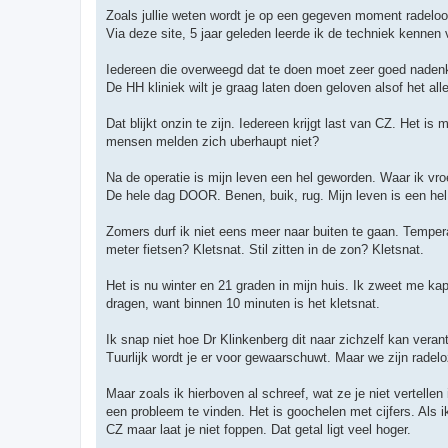
Zoals jullie weten wordt je op een gegeven moment radeloo
Via deze site, 5 jaar geleden leerde ik de techniek kennen 
Iedereen die overweegd dat te doen moet zeer goed naden
De HH kliniek wilt je graag laten doen geloven alsof het al
Dat blijkt onzin te zijn. Iedereen krijgt last van CZ. Het i
mensen melden zich uberhaupt niet?
Na de operatie is mijn leven een hel geworden. Waar ik vr
De hele dag DOOR. Benen, buik, rug. Mijn leven is een hel 
Zomers durf ik niet eens meer naar buiten te gaan. Temper
meter fietsen? Kletsnat. Stil zitten in de zon? Kletsnat.
Het is nu winter en 21 graden in mijn huis. Ik zweet me kap
dragen, want binnen 10 minuten is het kletsnat.
Ik snap niet hoe Dr Klinkenberg dit naar zichzelf kan verant
Tuurlijk wordt je er voor gewaarschuwt. Maar we zijn radel
Maar zoals ik hierboven al schreef, wat ze je niet vertellen
een probleem te vinden. Het is goochelen met cijfers. Als i
CZ maar laat je niet foppen. Dat getal ligt veel hoger.