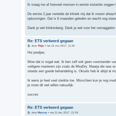
Ik vraag me af hoeveel mensen in eerste instantie zeggen 
De eerste 2 jaar vertelde de kliniek mij dat ik moest afwac
oplossingen. Dat is 6 maanden geleden en wacht nog steed
Dank je wel klinkenberg. Dank je wel voor het vernaggelen 
Re: ETS verkeerd gegaan
B
door
Thijs
»
wo 22 nov 2017, 11:45
e
r
Hoi predjee,
i
c
h
Wow dat is nogal wat. Ik ben zelf ook geen voorstander va
t
veiligere manieren zijn zoals de MiraDry. Maarja die was e
steeds een goede behandeling is. Oksels heb ik altijd al mij
Ik wens je heel veel sterkte toe. Misschien kun je nog me
je moet dit wel willen natuurlijk.
succes
Re: ETS verkeerd gegaan
B
door
Marcos
»
ma 11 dec 2017, 21:54
e