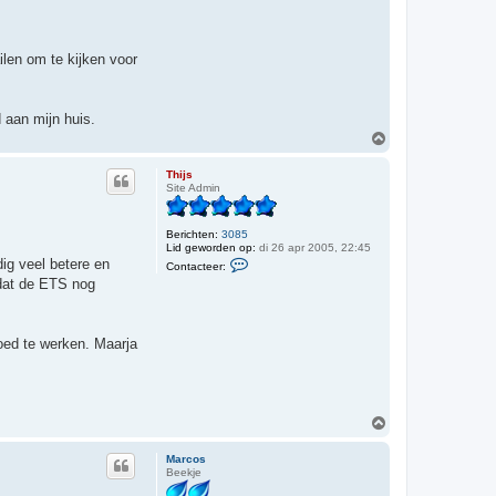
ilen om te kijken voor
 aan mijn huis.
O
m
h
Thijs
o
Site Admin
o
g
Berichten:
3085
Lid geworden op:
di 26 apr 2005, 22:45
C
ig veel betere en
Contacteer:
o
 dat de ETS nog
n
t
a
c
t
oed te werken. Maarja
e
e
r
T
h
i
O
j
m
s
h
Marcos
o
Beekje
o