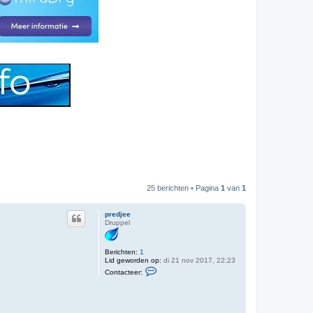
25 berichten • Pagina
1
van
1
predjee
Druppel
Berichten:
1
Lid geworden op:
di 21 nov 2017, 22:23
C
Contacteer:
o
n
t
a
c