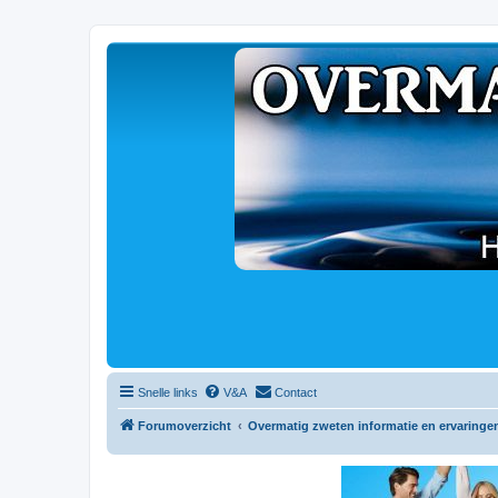
Snelle links
V&A
Contact
Forumoverzicht
Overmatig zweten informatie en ervaringe