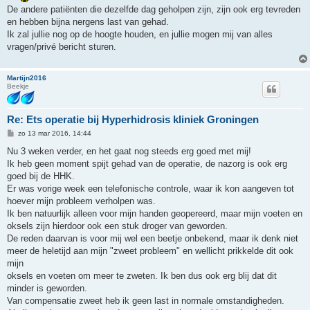
De andere patiënten die dezelfde dag geholpen zijn, zijn ook erg tevreden
en hebben bijna nergens last van gehad.
Ik zal jullie nog op de hoogte houden, en jullie mogen mij van alles
vragen/privé bericht sturen.
Martijn2016
Beekje
Re: Ets operatie bij Hyperhidrosis kliniek Groningen
B
zo 13 mar 2016, 14:44
e
r
Nu 3 weken verder, en het gaat nog steeds erg goed met mij!
i
Ik heb geen moment spijt gehad van de operatie, de nazorg is ook erg
c
h
goed bij de HHK.
t
Er was vorige week een telefonische controle, waar ik kon aangeven tot
hoever mijn probleem verholpen was.
Ik ben natuurlijk alleen voor mijn handen geopereerd, maar mijn voeten en
oksels zijn hierdoor ook een stuk droger van geworden.
De reden daarvan is voor mij wel een beetje onbekend, maar ik denk niet
meer de heletijd aan mijn "zweet probleem" en wellicht prikkelde dit ook
mijn
oksels en voeten om meer te zweten. Ik ben dus ook erg blij dat dit
minder is geworden.
Van compensatie zweet heb ik geen last in normale omstandigheden.