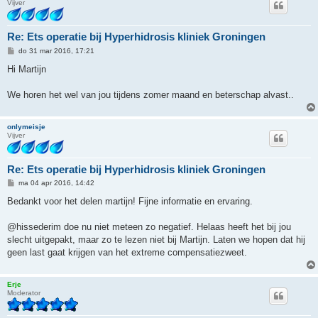
Vijver
Re: Ets operatie bij Hyperhidrosis kliniek Groningen
B
do 31 mar 2016, 17:21
e
r
Hi Martijn
i
c
h
We horen het wel van jou tijdens zomer maand en beterschap alvast..
t
onlymeisje
Vijver
Re: Ets operatie bij Hyperhidrosis kliniek Groningen
B
ma 04 apr 2016, 14:42
e
r
Bedankt voor het delen martijn! Fijne informatie en ervaring.
i
c
h
@hissederim doe nu niet meteen zo negatief. Helaas heeft het bij jou
t
slecht uitgepakt, maar zo te lezen niet bij Martijn. Laten we hopen dat hij
geen last gaat krijgen van het extreme compensatiezweet.
Erje
Moderator