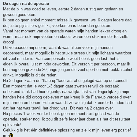
De dagen na de operatie
Met de pijn was goed te leven, eerste 2 dagen rustig aan gedaan en
gewoon goed eten.
Ik ben op geen enkel moment misselijk geweest, wel 6 dagen iedere dag
de juiste pijnstillers geslikt, voorkomen is beter dan genezen.
Vanaf het moment van de operatie waren mijn handen lekker droog en
warm, maar ook mijn voeten en oksels waren een stuk minder tot zelfs
droog!
Dit verbaasde mij enorm, want ik was alleen voor mijn handen
geopereerd, maar mogelijk is het stukje stress uit mijn lichaam waardoor
dit veel minder is. Van compensatie zweet heb ik geen last, het is
eigenlijk overal juist minder geworden. Dit verschilt per persoon, maar ik
ben nog een gezonde 20 jarige jongen die veel sport en niet rookt/alcohol
drinkt. Mogelijk is dit de reden.
Na 3 dagen kwam de "flare-up"fase wat al uitgelegd was op de consult.
Een moment dat je voor 1-3 dagen gaat zweten terwijl de oorzaak
onbekend is, ik had hier eigenlijk nauwelijks last van. Eigenlijk zijn mijn
handen hele tijd droog gebleven maar kreeg ik de Flare-up verdeeld over
mijn armen en benen. Echter was dit zo weinig dat ik eerder het idee had
dat het nat was terwijl het droog was. Dit was na 2 dagen over.
Nu precies 1 week verder heb ik geen moment spijt gehad van de
operatie, sterker nog, ik zou dit zelfs ieder jaar doen als het dit resultaat
opleverde!
Gelukkig is het één definitieve oplossing en zie ik mijn leven erg positief
in.