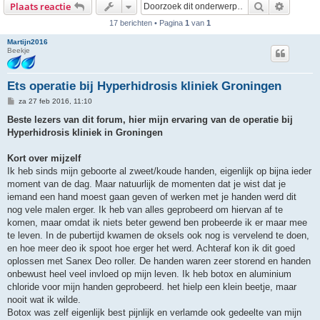
Zoek
Uitgebr
Plaats reactie
17 berichten • Pagina
1
van
1
Martijn2016
Beekje
Ets operatie bij Hyperhidrosis kliniek Groningen
B
za 27 feb 2016, 11:10
e
r
Beste lezers van dit forum, hier mijn ervaring van de operatie bij
i
Hyperhidrosis kliniek in Groningen
c
h
t
Kort over mijzelf
Ik heb sinds mijn geboorte al zweet/koude handen, eigenlijk op bijna ieder
moment van de dag. Maar natuurlijk de momenten dat je wist dat je
iemand een hand moest gaan geven of werken met je handen werd dit
nog vele malen erger. Ik heb van alles geprobeerd om hiervan af te
komen, maar omdat ik niets beter gewend ben probeerde ik er maar mee
te leven. In de pubertijd kwamen de oksels ook nog is vervelend te doen,
en hoe meer deo ik spoot hoe erger het werd. Achteraf kon ik dit goed
oplossen met Sanex Deo roller. De handen waren zeer storend en handen
onbewust heel veel invloed op mijn leven. Ik heb botox en aluminium
chloride voor mijn handen geprobeerd. het hielp een klein beetje, maar
nooit wat ik wilde.
Botox was zelf eigenlijk best pijnlijk en verlamde ook gedeelte van mijn