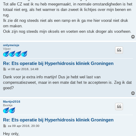
Tot alle CZ wat ik nu heb meegemaakt, in normale omstandigheden is het
totaal niet erg, als het warmer is dan zweet ik lichtjes over mijn benen en
rug.
Ik zie dit nog steeds niet als een ramp en ik ga me hier vooral niet druk
om maken.
Ook zijn nog steeds mijn oksels en voeten een stuk droger als voorheen.
onlymeisje
Vijver
Re: Ets operatie bij Hyperhidrosis kliniek Groningen
B
vr 08 apr 2016, 14:48
e
r
Dank voor je extra info martijn! Dus je hebt wel last van
i
compensatiezweet, maar in een mate dat het te accepteren is. Zeg ik dat
c
h
goed?
t
Martijn2016
Beekje
Re: Ets operatie bij Hyperhidrosis kliniek Groningen
B
za 09 apr 2016, 20:30
e
r
Hey only,