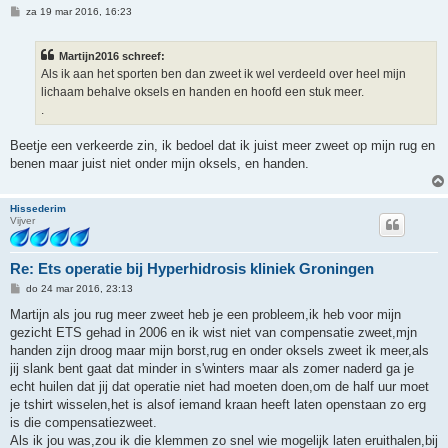
B
za 19 mar 2016, 16:23
e
r
i
Martijn2016 schreef:
c
h
Als ik aan het sporten ben dan zweet ik wel verdeeld over heel mijn
t
lichaam behalve oksels en handen en hoofd een stuk meer.
.
Beetje een verkeerde zin, ik bedoel dat ik juist meer zweet op mijn rug en
benen maar juist niet onder mijn oksels, en handen.
Hissederim
Vijver
Re: Ets operatie bij Hyperhidrosis kliniek Groningen
B
do 24 mar 2016, 23:13
e
r
Martijn als jou rug meer zweet heb je een probleem,ik heb voor mijn
i
gezicht ETS gehad in 2006 en ik wist niet van compensatie zweet,mjn
c
h
handen zijn droog maar mijn borst,rug en onder oksels zweet ik meer,als
t
jij slank bent gaat dat minder in s'winters maar als zomer naderd ga je
echt huilen dat jij dat operatie niet had moeten doen,om de half uur moet
je tshirt wisselen,het is alsof iemand kraan heeft laten openstaan zo erg
is die compensatiezweet.
Als ik jou was,zou ik die klemmen zo snel wie mogelijk laten eruithalen,bij