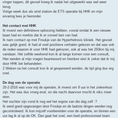
vinger toppen, dit gevoel kreeg ik nadat het uitgewerkt was wel weer
terug.
Vorige week dus als eind station de ETS operatie bij HHK en mijn
ervaring lees je hieronder.
Het contact met HHK
Ik moest een definitieve oplossing hebben, vooral omdat ik een nieuwe
baan had en merkte dat ik er zoveel last van had.
Ik nam contact op met Froukje van de Hyperhidrosis kliniek. Het gevoel
was gelijk goed, ik had al veel positieve verhalen gelezen en dat was ook
de reden waarom ik voor HHK had gekozen, ook al was het 250km bij mij
vandaan. Het zelfde weekend kon ik al langs komen voor een consult,
Hier werden al mijn vragen beantwoord en hierdoor wist ik zeker dat ik mij
door HHK liet behandelen.
2 Weken na het consult kon ik al geopereerd worden, de tijd ging dus erg
snel.
De dag van de operatie
20-2-2016 was voor mij de operatie, ik moest om 9 uur in het ziekenhuis
zijn. Het was dus vroeg eruit, en die nacht daarvoor mocht ik niks meer
eten.
Het nuchter zijn vond ik nog wel het ergste van die dag zelf :?
Ik werd goed opgevangen door Froukje en de laatste dingen werden nog
gecontroleerd. Ik kon mijzelf voorbereiden voor de operatie, en binnen een
uur lag ik al op de OK. Dan gaat het snel, een heel professioneel team