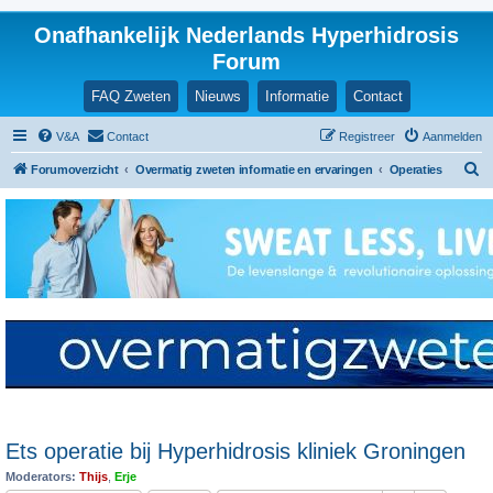
Onafhankelijk Nederlands Hyperhidrosis
Forum
FAQ Zweten
Nieuws
Informatie
Contact
V&A
Contact
Registreer
Aanmelden
Z
Forumoverzicht
Overmatig zweten informatie en ervaringen
Operaties
o
e
k
Ets operatie bij Hyperhidrosis kliniek Groningen
Moderators:
Thijs
,
Erje