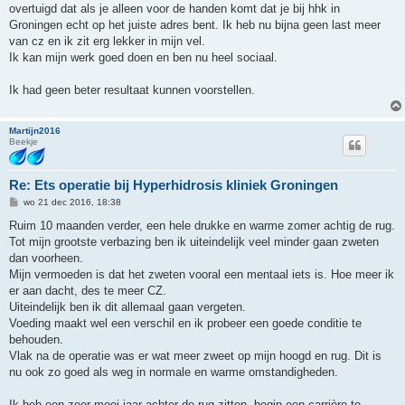
t
overtuigd dat als je alleen voor de handen komt dat je bij hhk in
Groningen echt op het juiste adres bent. Ik heb nu bijna geen last meer
van cz en ik zit erg lekker in mijn vel.
Ik kan mijn werk goed doen en ben nu heel sociaal.
Ik had geen beter resultaat kunnen voorstellen.
Martijn2016
Beekje
Re: Ets operatie bij Hyperhidrosis kliniek Groningen
B
wo 21 dec 2016, 18:38
e
r
Ruim 10 maanden verder, een hele drukke en warme zomer achtig de rug.
i
Tot mijn grootste verbazing ben ik uiteindelijk veel minder gaan zweten
c
h
dan voorheen.
t
Mijn vermoeden is dat het zweten vooral een mentaal iets is. Hoe meer ik
er aan dacht, des te meer CZ.
Uiteindelijk ben ik dit allemaal gaan vergeten.
Voeding maakt wel een verschil en ik probeer een goede conditie te
behouden.
Vlak na de operatie was er wat meer zweet op mijn hoogd en rug. Dit is
nu ook zo goed als weg in normale en warme omstandigheden.
Ik heb een zeer mooi jaar achter de rug zitten, begin een carrière te