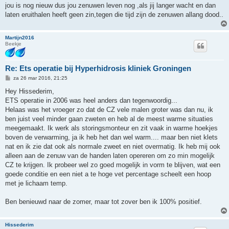
jou is nog nieuw dus jou zenuwen leven nog ,als jij langer wacht en dan
laten eruithalen heeft geen zin,tegen die tijd zijn de zenuwen allang dood..
Martijn2016
Beekje
Re: Ets operatie bij Hyperhidrosis kliniek Groningen
B
za 26 mar 2016, 21:25
e
r
Hey Hissederim,
i
ETS operatie in 2006 was heel anders dan tegenwoordig...
c
h
Helaas was het vroeger zo dat de CZ vele malen groter was dan nu, ik
t
ben juist veel minder gaan zweten en heb al de meest warme situaties
meegemaakt. Ik werk als storingsmonteur en zit vaak in warme hoekjes
boven de verwarming, ja ik heb het dan wel warm.... maar ben niet klets
nat en ik zie dat ook als normale zweet en niet overmatig. Ik heb mij ook
alleen aan de zenuw van de handen laten opereren om zo min mogelijk
CZ te krijgen. Ik probeer wel zo goed mogelijk in vorm te blijven, wat een
goede conditie en een niet a te hoge vet percentage scheelt een hoop
met je lichaam temp.
Ben benieuwd naar de zomer, maar tot zover ben ik 100% positief.
Hissederim