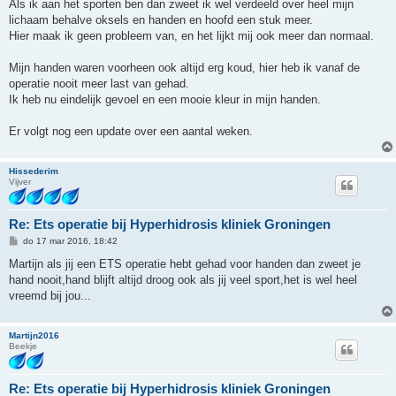
Als ik aan het sporten ben dan zweet ik wel verdeeld over heel mijn
lichaam behalve oksels en handen en hoofd een stuk meer.
Hier maak ik geen probleem van, en het lijkt mij ook meer dan normaal.
Mijn handen waren voorheen ook altijd erg koud, hier heb ik vanaf de
operatie nooit meer last van gehad.
Ik heb nu eindelijk gevoel en een mooie kleur in mijn handen.
Er volgt nog een update over een aantal weken.
Hissederim
Vijver
Re: Ets operatie bij Hyperhidrosis kliniek Groningen
B
do 17 mar 2016, 18:42
e
r
Martijn als jij een ETS operatie hebt gehad voor handen dan zweet je
i
hand nooit,hand blijft altijd droog ook als jij veel sport,het is wel heel
c
h
vreemd bij jou...
t
Martijn2016
Beekje
Re: Ets operatie bij Hyperhidrosis kliniek Groningen