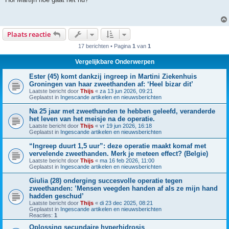
i
c
h
t
Plaats reactie
17 berichten • Pagina
1
van
1
Vergelijkbare Onderwerpen
Ester (45) komt dankzij ingreep in Martini Ziekenhuis
Groningen van haar zweethanden af: ‘Heel bizar dit’
Laatste bericht door
Thijs
«
za 13 jun 2026, 09:21
Geplaatst in
Ingescande artikelen en nieuwsberichten
Na 25 jaar met zweethanden te hebben geleefd, veranderde
het leven van het meisje na de operatie.
Laatste bericht door
Thijs
«
vr 19 jun 2026, 16:18
Geplaatst in
Ingescande artikelen en nieuwsberichten
“Ingreep duurt 1,5 uur”: deze operatie maakt komaf met
vervelende zweethanden. Merk je meteen effect? (Belgie)
Laatste bericht door
Thijs
«
ma 16 feb 2026, 11:00
Geplaatst in
Ingescande artikelen en nieuwsberichten
Giulia (28) onderging succesvolle operatie tegen
zweethanden: ’Mensen veegden handen af als ze mijn hand
hadden geschud’
Laatste bericht door
Thijs
«
di 23 dec 2025, 08:21
Geplaatst in
Ingescande artikelen en nieuwsberichten
Reacties:
1
Oplossing secundaire hyperhidrosis