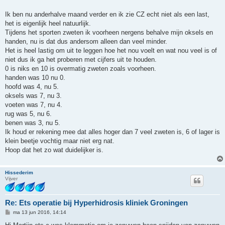
i
c
h
Ik ben nu anderhalve maand verder en ik zie CZ echt niet als een last,
t
het is eigenlijk heel natuurlijk.
Tijdens het sporten zweten ik voorheen nergens behalve mijn oksels en
handen, nu is dat dus andersom alleen dan veel minder.
Het is heel lastig om uit te leggen hoe het nou voelt en wat nou veel is of
niet dus ik ga het proberen met cijfers uit te houden.
0 is niks en 10 is overmatig zweten zoals voorheen.
handen was 10 nu 0.
hoofd was 4, nu 5.
oksels was 7, nu 3.
voeten was 7, nu 4.
rug was 5, nu 6.
benen was 3, nu 5.
Ik houd er rekening mee dat alles hoger dan 7 veel zweten is, 6 of lager is
klein beetje vochtig maar niet erg nat.
Hoop dat het zo wat duidelijker is.
Hissederim
Vijver
Re: Ets operatie bij Hyperhidrosis kliniek Groningen
B
ma 13 jun 2016, 14:14
e
r