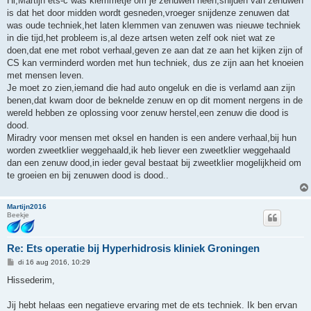
Hi,Martijn ets-c was klemmetje om je zenuwen heen,snijden van zenuwen
i
is dat het door midden wordt gesneden,vroeger snijdenze zenuwen dat
c
h
was oude techniek,het laten klemmen van zenuwen was nieuwe techniek
t
in die tijd,het probleem is,al deze artsen weten zelf ook niet wat ze
doen,dat ene met robot verhaal,geven ze aan dat ze aan het kijken zijn of
CS kan verminderd worden met hun techniek, dus ze zijn aan het knoeien
met mensen leven.
Je moet zo zien,iemand die had auto ongeluk en die is verlamd aan zijn
benen,dat kwam door de beknelde zenuw en op dit moment nergens in de
wereld hebben ze oplossing voor zenuw herstel,een zenuw die dood is
dood.
Miradry voor mensen met oksel en handen is een andere verhaal,bij hun
worden zweetklier weggehaald,ik heb liever een zweetklier weggehaald
dan een zenuw dood,in ieder geval bestaat bij zweetklier mogelijkheid om
te groeien en bij zenuwen dood is dood..
Martijn2016
Beekje
Re: Ets operatie bij Hyperhidrosis kliniek Groningen
B
di 16 aug 2016, 10:29
e
r
Hissederim,
i
c
h
Jij hebt helaas een negatieve ervaring met de ets techniek. Ik ben ervan