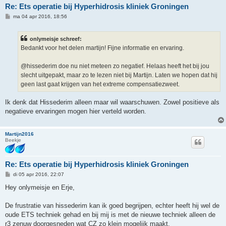
Re: Ets operatie bij Hyperhidrosis kliniek Groningen
B
ma 04 apr 2016, 18:56
e
r
i
onlymeisje schreef:
c
h
Bedankt voor het delen martijn! Fijne informatie en ervaring.
t
@hissederim doe nu niet meteen zo negatief. Helaas heeft het bij jou
slecht uitgepakt, maar zo te lezen niet bij Martijn. Laten we hopen dat hij
geen last gaat krijgen van het extreme compensatiezweet.
Ik denk dat Hissederim alleen maar wil waarschuwen. Zowel positieve als
negatieve ervaringen mogen hier verteld worden.
Martijn2016
Beekje
Re: Ets operatie bij Hyperhidrosis kliniek Groningen
B
di 05 apr 2016, 22:07
e
r
Hey onlymeisje en Erje,
i
c
h
De frustratie van hissederim kan ik goed begrijpen, echter heeft hij wel de
t
oude ETS techniek gehad en bij mij is met de nieuwe techniek alleen de
r3 zenuw doorgesneden wat CZ zo klein mogelijk maakt.