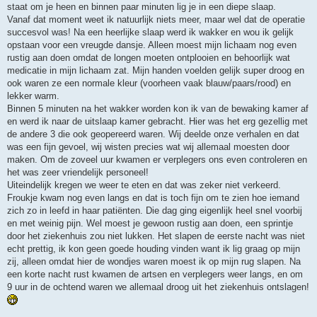
staat om je heen en binnen paar minuten lig je in een diepe slaap.
Vanaf dat moment weet ik natuurlijk niets meer, maar wel dat de operatie
succesvol was! Na een heerlijke slaap werd ik wakker en wou ik gelijk
opstaan voor een vreugde dansje. Alleen moest mijn lichaam nog even
rustig aan doen omdat de longen moeten ontplooien en behoorlijk wat
medicatie in mijn lichaam zat. Mijn handen voelden gelijk super droog en
ook waren ze een normale kleur (voorheen vaak blauw/paars/rood) en
lekker warm.
Binnen 5 minuten na het wakker worden kon ik van de bewaking kamer af
en werd ik naar de uitslaap kamer gebracht. Hier was het erg gezellig met
de andere 3 die ook geopereerd waren. Wij deelde onze verhalen en dat
was een fijn gevoel, wij wisten precies wat wij allemaal moesten door
maken. Om de zoveel uur kwamen er verplegers ons even controleren en
het was zeer vriendelijk personeel!
Uiteindelijk kregen we weer te eten en dat was zeker niet verkeerd.
Froukje kwam nog even langs en dat is toch fijn om te zien hoe iemand
zich zo in leefd in haar patiënten. Die dag ging eigenlijk heel snel voorbij
en met weinig pijn. Wel moest je gewoon rustig aan doen, een sprintje
door het ziekenhuis zou niet lukken. Het slapen de eerste nacht was niet
echt prettig, ik kon geen goede houding vinden want ik lig graag op mijn
zij, alleen omdat hier de wondjes waren moest ik op mijn rug slapen. Na
een korte nacht rust kwamen de artsen en verplegers weer langs, en om
9 uur in de ochtend waren we allemaal droog uit het ziekenhuis ontslagen!