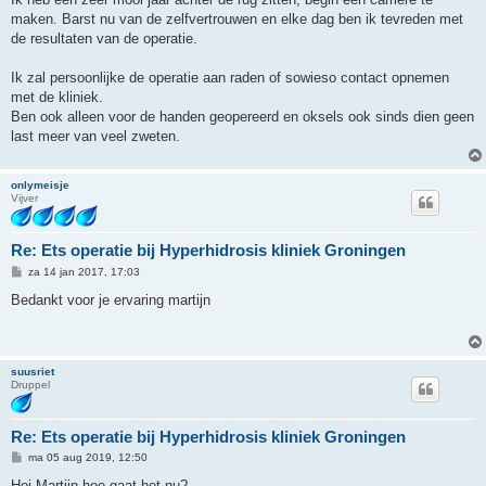
maken. Barst nu van de zelfvertrouwen en elke dag ben ik tevreden met
de resultaten van de operatie.
Ik zal persoonlijke de operatie aan raden of sowieso contact opnemen
met de kliniek.
Ben ook alleen voor de handen geopereerd en oksels ook sinds dien geen
last meer van veel zweten.
onlymeisje
Vijver
Re: Ets operatie bij Hyperhidrosis kliniek Groningen
B
za 14 jan 2017, 17:03
e
r
Bedankt voor je ervaring martijn
i
c
h
t
suusriet
Druppel
Re: Ets operatie bij Hyperhidrosis kliniek Groningen
B
ma 05 aug 2019, 12:50
e
r
Hoi Martijn hoe gaat het nu?