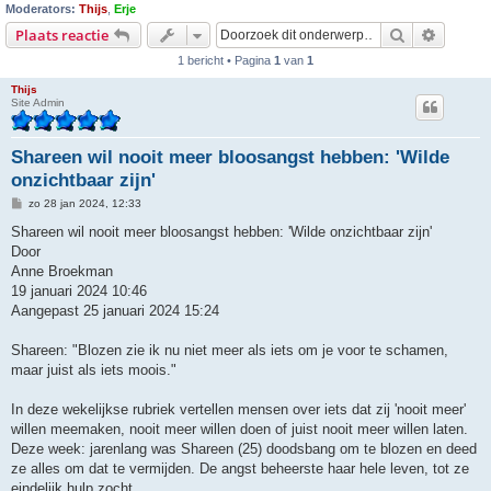
Moderators:
Thijs
,
Erje
Zoek
Uitgebr
Plaats reactie
1 bericht • Pagina
1
van
1
Thijs
Site Admin
Shareen wil nooit meer bloosangst hebben: 'Wilde
onzichtbaar zijn'
B
zo 28 jan 2024, 12:33
e
r
Shareen wil nooit meer bloosangst hebben: 'Wilde onzichtbaar zijn'
i
Door
c
h
Anne Broekman
t
19 januari 2024 10:46
Aangepast 25 januari 2024 15:24
Shareen: "Blozen zie ik nu niet meer als iets om je voor te schamen,
maar juist als iets moois."
In deze wekelijkse rubriek vertellen mensen over iets dat zij 'nooit meer'
willen meemaken, nooit meer willen doen of juist nooit meer willen laten.
Deze week: jarenlang was Shareen (25) doodsbang om te blozen en deed
ze alles om dat te vermijden. De angst beheerste haar hele leven, tot ze
eindelijk hulp zocht.