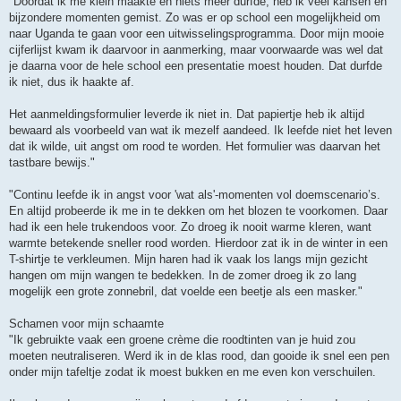
"Doordat ik me klein maakte en niets meer durfde, heb ik veel kansen en
bijzondere momenten gemist. Zo was er op school een mogelijkheid om
naar Uganda te gaan voor een uitwisselingsprogramma. Door mijn mooie
cijferlijst kwam ik daarvoor in aanmerking, maar voorwaarde was wel dat
je daarna voor de hele school een presentatie moest houden. Dat durfde
ik niet, dus ik haakte af.
Het aanmeldingsformulier leverde ik niet in. Dat papiertje heb ik altijd
bewaard als voorbeeld van wat ik mezelf aandeed. Ik leefde niet het leven
dat ik wilde, uit angst om rood te worden. Het formulier was daarvan het
tastbare bewijs."
"Continu leefde ik in angst voor 'wat als'-momenten vol doemscenario’s.
En altijd probeerde ik me in te dekken om het blozen te voorkomen. Daar
had ik een hele trukendoos voor. Zo droeg ik nooit warme kleren, want
warmte betekende sneller rood worden. Hierdoor zat ik in de winter in een
T-shirtje te verkleumen. Mijn haren had ik vaak los langs mijn gezicht
hangen om mijn wangen te bedekken. In de zomer droeg ik zo lang
mogelijk een grote zonnebril, dat voelde een beetje als een masker."
Schamen voor mijn schaamte
"Ik gebruikte vaak een groene crème die roodtinten van je huid zou
moeten neutraliseren. Werd ik in de klas rood, dan gooide ik snel een pen
onder mijn tafeltje zodat ik moest bukken en me even kon verschuilen.