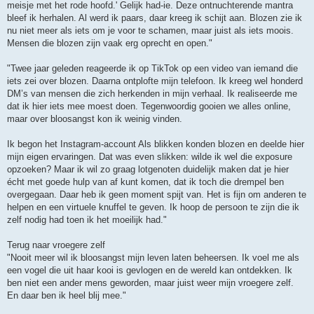
meisje met het rode hoofd.' Gelijk had-ie. Deze ontnuchterende mantra
bleef ik herhalen. Al werd ik paars, daar kreeg ik schijt aan. Blozen zie ik
nu niet meer als iets om je voor te schamen, maar juist als iets moois.
Mensen die blozen zijn vaak erg oprecht en open."
"Twee jaar geleden reageerde ik op TikTok op een video van iemand die
iets zei over blozen. Daarna ontplofte mijn telefoon. Ik kreeg wel honderd
DM’s van mensen die zich herkenden in mijn verhaal. Ik realiseerde me
dat ik hier iets mee moest doen. Tegenwoordig gooien we alles online,
maar over bloosangst kon ik weinig vinden.
Ik begon het Instagram-account Als blikken konden blozen en deelde hier
mijn eigen ervaringen. Dat was even slikken: wilde ik wel die exposure
opzoeken? Maar ik wil zo graag lotgenoten duidelijk maken dat je hier
écht met goede hulp van af kunt komen, dat ik toch die drempel ben
overgegaan. Daar heb ik geen moment spijt van. Het is fijn om anderen te
helpen en een virtuele knuffel te geven. Ik hoop de persoon te zijn die ik
zelf nodig had toen ik het moeilijk had."
Terug naar vroegere zelf
"Nooit meer wil ik bloosangst mijn leven laten beheersen. Ik voel me als
een vogel die uit haar kooi is gevlogen en de wereld kan ontdekken. Ik
ben niet een ander mens geworden, maar juist weer mijn vroegere zelf.
En daar ben ik heel blij mee."