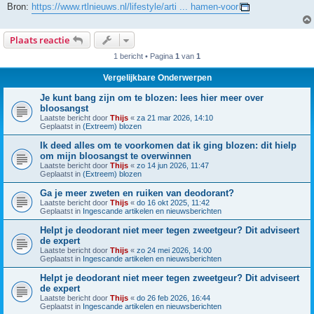
Bron:
https://www.rtlnieuws.nl/lifestyle/arti ... hamen-voor
Plaats reactie
1 bericht • Pagina
1
van
1
Vergelijkbare Onderwerpen
Je kunt bang zijn om te blozen: lees hier meer over
bloosangst
Laatste bericht door
Thijs
«
za 21 mar 2026, 14:10
Geplaatst in
(Extreem) blozen
Ik deed alles om te voorkomen dat ik ging blozen: dit hielp
om mijn bloosangst te overwinnen
Laatste bericht door
Thijs
«
zo 14 jun 2026, 11:47
Geplaatst in
(Extreem) blozen
Ga je meer zweten en ruiken van deodorant?
Laatste bericht door
Thijs
«
do 16 okt 2025, 11:42
Geplaatst in
Ingescande artikelen en nieuwsberichten
Helpt je deodorant niet meer tegen zweetgeur? Dit adviseert
de expert
Laatste bericht door
Thijs
«
zo 24 mei 2026, 14:00
Geplaatst in
Ingescande artikelen en nieuwsberichten
Helpt je deodorant niet meer tegen zweetgeur? Dit adviseert
de expert
Laatste bericht door
Thijs
«
do 26 feb 2026, 16:44
Geplaatst in
Ingescande artikelen en nieuwsberichten