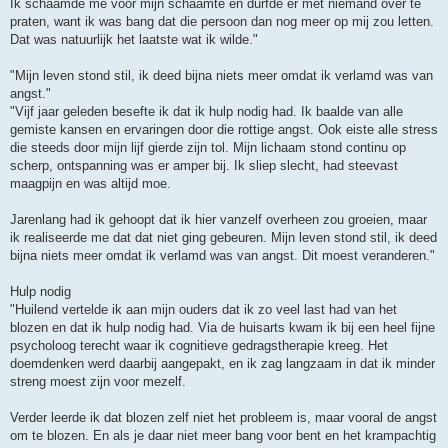
Ik schaamde me voor mijn schaamte en durfde er met niemand over te
praten, want ik was bang dat die persoon dan nog meer op mij zou letten.
Dat was natuurlijk het laatste wat ik wilde."
"Mijn leven stond stil, ik deed bijna niets meer omdat ik verlamd was van
angst."
"Vijf jaar geleden besefte ik dat ik hulp nodig had. Ik baalde van alle
gemiste kansen en ervaringen door die rottige angst. Ook eiste alle stress
die steeds door mijn lijf gierde zijn tol. Mijn lichaam stond continu op
scherp, ontspanning was er amper bij. Ik sliep slecht, had steevast
maagpijn en was altijd moe.
Jarenlang had ik gehoopt dat ik hier vanzelf overheen zou groeien, maar
ik realiseerde me dat dat niet ging gebeuren. Mijn leven stond stil, ik deed
bijna niets meer omdat ik verlamd was van angst. Dit moest veranderen."
Hulp nodig
"Huilend vertelde ik aan mijn ouders dat ik zo veel last had van het
blozen en dat ik hulp nodig had. Via de huisarts kwam ik bij een heel fijne
psycholoog terecht waar ik cognitieve gedragstherapie kreeg. Het
doemdenken werd daarbij aangepakt, en ik zag langzaam in dat ik minder
streng moest zijn voor mezelf.
Verder leerde ik dat blozen zelf niet het probleem is, maar vooral de angst
om te blozen. En als je daar niet meer bang voor bent en het krampachtig