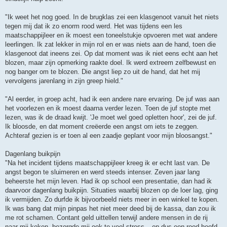
"Ik weet het nog goed. In de brugklas zei een klasgenoot vanuit het niets
tegen mij dat ik zo enorm rood werd. Het was tijdens een les
maatschappijleer en ik moest een toneelstukje opvoeren met wat andere
leerlingen. Ik zat lekker in mijn rol en er was niets aan de hand, toen die
klasgenoot dat ineens zei. Op dat moment was ik niet eens echt aan het
blozen, maar zijn opmerking raakte doel. Ik werd extreem zelfbewust en
nog banger om te blozen. Die angst liep zo uit de hand, dat het mij
vervolgens jarenlang in zijn greep hield."
"Al eerder, in groep acht, had ik een andere nare ervaring. De juf was aan
het voorlezen en ik moest daarna verder lezen. Toen de juf stopte met
lezen, was ik de draad kwijt. 'Je moet wel goed opletten hoor', zei de juf.
Ik bloosde, en dat moment creëerde een angst om iets te zeggen.
Achteraf gezien is er toen al een zaadje geplant voor mijn bloosangst."
Dagenlang buikpijn
"Na het incident tijdens maatschappijleer kreeg ik er echt last van. De
angst begon te sluimeren en werd steeds intenser. Zeven jaar lang
beheerste het mijn leven. Had ik op school een presentatie, dan had ik
daarvoor dagenlang buikpijn. Situaties waarbij blozen op de loer lag, ging
ik vermijden. Zo durfde ik bijvoorbeeld niets meer in een winkel te kopen.
Ik was bang dat mijn pinpas het niet meer deed bij de kassa, dan zou ik
me rot schamen. Contant geld uittellen terwijl andere mensen in de rij
naar mij keken, bezorgde mij ook te veel stress – en dus een rood hoofd.