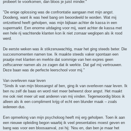
probeert te voorkomen, dan bloos je juist minder."
"De enige oplossing was de confrontatie aangaan met mijn angst.
Doodeng, want ik was heel bang om beoordeeld te worden. Wat mij
ontzettend heeft geholpen, was mijn bijbaan achter de kassa in een
supermarkt. Een enorme uitdaging voor mij, want achter de kassa met
een hele rij wachtende klanten kon ik niet zomaar weglopen als ik rood
werd.
De eerste weken was ik stikzenuwachtig, maar het ging steeds beter. Die
succesmomenten namen toe. Ik maakte steeds vaker spontaan een
praatje met klanten en merkte dat sommige van hen expres geen
zelfscanner namen als ze zagen dat ik werkte. Dat gaf mij vertrouwen.
Deze baan was de perfecte leerschool voor mij."
Van overleven naar leven
"Sinds ik van mijn bloosangst af ben, ging ik van overleven naar leven. Ik
ben nu zelf de baas en word niet meer beheerst door angst. Het maakt
me ook niet meer uit wat anderen van mij vinden. Tegenwoordig bloos ik
alleen als ik een compliment krijg of echt een blunder maak – zoals
iedereen dus.
Een opmerking van mijn psycholoog heeft mij erg geholpen. Toen ik aan
een nieuwe opleiding begon waarbij ik veel presentaties moest geven en
bang was voor een bloosaanval, zei hij: 'Nou en, dan ben je maar het