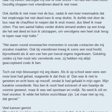
Gezellig shoppen met vriendinnen deed ik niet meer.
Ook durfde ik niet meer met de bus, nadat ik een keer meemaakte dat
het stopknopje het niet deed toen ik erop drukte. Ik durfde niet door de
bus naar de chauffeur te roepen dat ik eruit moest, dus bleef ik maar
zitten. Pas een aantal haltes verder drukte iemand anders op een knop
die het wel deed en kon ik uitstappen, om vervolgens een heel stuk terug
te lopen naar mijn halte."
"Het waren vooral onverwachte momenten in sociale contacten die mij
onzeker maakten. Ook bij vriendinnen kreeg ik soms een rood hoofd,
bijvoorbeeld als ik een van hen per toeval ergens tegenkwam. Gelukkig
zeiden zij hier nooit iets vervelends over, zij hebben mij altijd
geaccepteerd zoals ik ben.
Toch zat mijn bloosangst mij erg dwars. Als ik op school weer eens een
rooie boei had gehad, reageerde ik dat thuis af. Dan was ik niet te
genieten en echt boos op mezelf, omdat ik had gefaald in mijn ogen. Mijn
karakter veranderde. Nou ben ik nooit heel extravert of een haantje de
voorste geweest, maar ik was wel spontaan en vrolijk. Nu werd ik stil en
heel onzeker. Ik wilde het liefste onzichtbaar zijn. Let maar niet op mij,
dat gevoel."
Veel kansen gemist