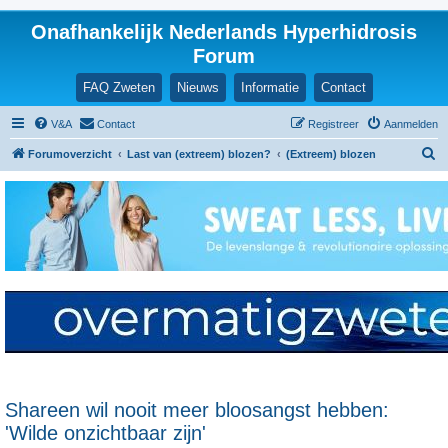
Onafhankelijk Nederlands Hyperhidrosis
Forum
FAQ Zweten
Nieuws
Informatie
Contact
V&A
Contact
Registreer
Aanmelden
Z
Forumoverzicht
Last van (extreem) blozen?
(Extreem) blozen
o
e
k
Shareen wil nooit meer bloosangst hebben:
'Wilde onzichtbaar zijn'