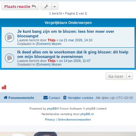
Plaats reactie
1 bericht • Pagina
1
van
1
Vergelijkbare Onderwerpen
Je kunt bang zijn om te blozen: lees hier meer over
bloosangst
Laatste bericht door
Thijs
«
za 21 mar 2026, 14:10
Geplaatst in
(Extreem) blozen
Ik deed alles om te voorkomen dat ik ging blozen: dit hielp
om mijn bloosangst te overwinnen
Laatste bericht door
Thijs
«
zo 14 jun 2026, 11:47
Geplaatst in
(Extreem) blozen
Ga naar
Forumoverzicht
Contact
Verwijder cookies
Alle tijden zijn
UTC+02:00
Powered by
phpBB
® Forum Software © phpBB Limited
Nederlandse vertaling door
phpBB.nl
.
Privacy
|
Gebruikersvoorwaarden