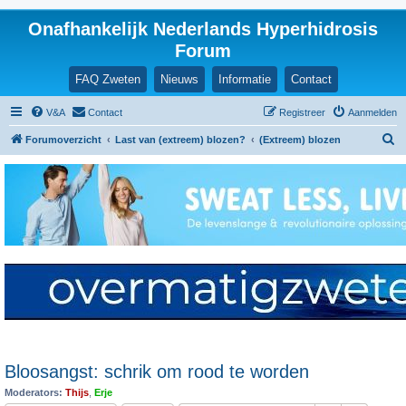
Onafhankelijk Nederlands Hyperhidrosis
Forum
FAQ Zweten
Nieuws
Informatie
Contact
V&A
Contact
Registreer
Aanmelden
Z
Forumoverzicht
Last van (extreem) blozen?
(Extreem) blozen
o
e
k
Bloosangst: schrik om rood te worden
Moderators:
Thijs
,
Erje