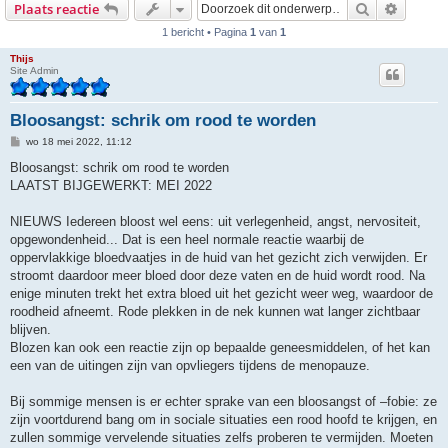
Zoek
Uitgebr
Plaats reactie
1 bericht • Pagina
1
van
1
Thijs
Site Admin
Bloosangst: schrik om rood te worden
B
wo 18 mei 2022, 11:12
e
r
Bloosangst: schrik om rood te worden
i
LAATST BIJGEWERKT: MEI 2022
c
h
t
NIEUWS Iedereen bloost wel eens: uit verlegenheid, angst, nervositeit,
opgewondenheid... Dat is een heel normale reactie waarbij de
oppervlakkige bloedvaatjes in de huid van het gezicht zich verwijden. Er
stroomt daardoor meer bloed door deze vaten en de huid wordt rood. Na
enige minuten trekt het extra bloed uit het gezicht weer weg, waardoor de
roodheid afneemt. Rode plekken in de nek kunnen wat langer zichtbaar
blijven.
Blozen kan ook een reactie zijn op bepaalde geneesmiddelen, of het kan
een van de uitingen zijn van opvliegers tijdens de menopauze.
Bij sommige mensen is er echter sprake van een bloosangst of –fobie: ze
zijn voortdurend bang om in sociale situaties een rood hoofd te krijgen, en
zullen sommige vervelende situaties zelfs proberen te vermijden. Moeten