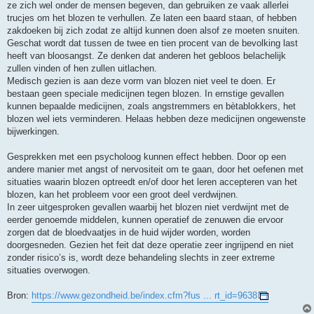
ze zich wel onder de mensen begeven, dan gebruiken ze vaak allerlei
trucjes om het blozen te verhullen. Ze laten een baard staan, of hebben
zakdoeken bij zich zodat ze altijd kunnen doen alsof ze moeten snuiten.
Geschat wordt dat tussen de twee en tien procent van de bevolking last
heeft van bloosangst. Ze denken dat anderen het gebloos belachelijk
zullen vinden of hen zullen uitlachen.
Medisch gezien is aan deze vorm van blozen niet veel te doen. Er
bestaan geen speciale medicijnen tegen blozen. In ernstige gevallen
kunnen bepaalde medicijnen, zoals angstremmers en bètablokkers, het
blozen wel iets verminderen. Helaas hebben deze medicijnen ongewenste
bijwerkingen.
Gesprekken met een psycholoog kunnen effect hebben. Door op een
andere manier met angst of nervositeit om te gaan, door het oefenen met
situaties waarin blozen optreedt en/of door het leren accepteren van het
blozen, kan het probleem voor een groot deel verdwijnen.
In zeer uitgesproken gevallen waarbij het blozen niet verdwijnt met de
eerder genoemde middelen, kunnen operatief de zenuwen die ervoor
zorgen dat de bloedvaatjes in de huid wijder worden, worden
doorgesneden. Gezien het feit dat deze operatie zeer ingrijpend en niet
zonder risico’s is, wordt deze behandeling slechts in zeer extreme
situaties overwogen.
Bron:
https://www.gezondheid.be/index.cfm?fus ... rt_id=9638