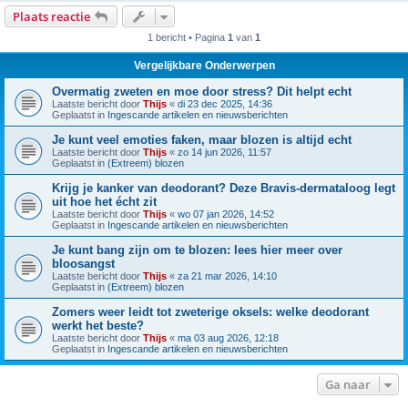
Plaats reactie
1 bericht • Pagina
1
van
1
Vergelijkbare Onderwerpen
Overmatig zweten en moe door stress? Dit helpt echt
Laatste bericht door
Thijs
«
di 23 dec 2025, 14:36
Geplaatst in
Ingescande artikelen en nieuwsberichten
Je kunt veel emoties faken, maar blozen is altijd echt
Laatste bericht door
Thijs
«
zo 14 jun 2026, 11:57
Geplaatst in
(Extreem) blozen
Krijg je kanker van deodorant? Deze Bravis-dermataloog legt
uit hoe het écht zit
Laatste bericht door
Thijs
«
wo 07 jan 2026, 14:52
Geplaatst in
Ingescande artikelen en nieuwsberichten
Je kunt bang zijn om te blozen: lees hier meer over
bloosangst
Laatste bericht door
Thijs
«
za 21 mar 2026, 14:10
Geplaatst in
(Extreem) blozen
Zomers weer leidt tot zweterige oksels: welke deodorant
werkt het beste?
Laatste bericht door
Thijs
«
ma 03 aug 2026, 12:18
Geplaatst in
Ingescande artikelen en nieuwsberichten
Ga naar