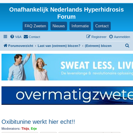
Onafhankelijk Nederlands Hyperhidrosis
Forum
FAQ Zweten
Nieuws
Informatie
Contact
V&A
Contact
Registreer
Aanmelden
Z
Forumoverzicht
Last van (extreem) blozen?
(Extreem) blozen
o
e
k
Oxibitunine werkt hier echt!!
Moderators:
Thijs
,
Erje