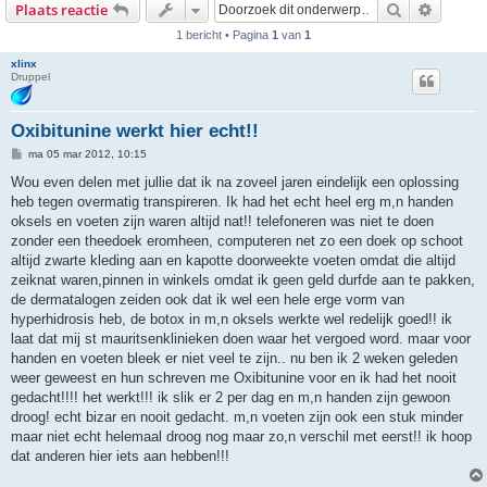
Zoek
Uitgebr
Plaats reactie
1 bericht • Pagina
1
van
1
xlinx
Druppel
Oxibitunine werkt hier echt!!
B
ma 05 mar 2012, 10:15
e
r
Wou even delen met jullie dat ik na zoveel jaren eindelijk een oplossing
i
heb tegen overmatig transpireren. Ik had het echt heel erg m,n handen
c
h
oksels en voeten zijn waren altijd nat!! telefoneren was niet te doen
t
zonder een theedoek eromheen, computeren net zo een doek op schoot
altijd zwarte kleding aan en kapotte doorweekte voeten omdat die altijd
zeiknat waren,pinnen in winkels omdat ik geen geld durfde aan te pakken,
de dermatalogen zeiden ook dat ik wel een hele erge vorm van
hyperhidrosis heb, de botox in m,n oksels werkte wel redelijk goed!! ik
laat dat mij st mauritsenklinieken doen waar het vergoed word. maar voor
handen en voeten bleek er niet veel te zijn.. nu ben ik 2 weken geleden
weer geweest en hun schreven me Oxibitunine voor en ik had het nooit
gedacht!!!! het werkt!!! ik slik er 2 per dag en m,n handen zijn gewoon
droog! echt bizar en nooit gedacht. m,n voeten zijn ook een stuk minder
maar niet echt helemaal droog nog maar zo,n verschil met eerst!! ik hoop
dat anderen hier iets aan hebben!!!