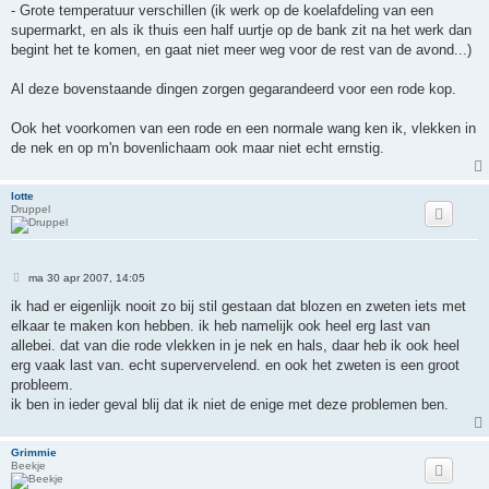
- Grote temperatuur verschillen (ik werk op de koelafdeling van een
supermarkt, en als ik thuis een half uurtje op de bank zit na het werk dan
begint het te komen, en gaat niet meer weg voor de rest van de avond...)
Al deze bovenstaande dingen zorgen gegarandeerd voor een rode kop.
Ook het voorkomen van een rode en een normale wang ken ik, vlekken in
de nek en op m'n bovenlichaam ook maar niet echt ernstig.
lotte
Druppel
B
ma 30 apr 2007, 14:05
e
r
ik had er eigenlijk nooit zo bij stil gestaan dat blozen en zweten iets met
i
elkaar te maken kon hebben. ik heb namelijk ook heel erg last van
c
h
allebei. dat van die rode vlekken in je nek en hals, daar heb ik ook heel
t
erg vaak last van. echt supervervelend. en ook het zweten is een groot
probleem.
ik ben in ieder geval blij dat ik niet de enige met deze problemen ben.
Grimmie
Beekje