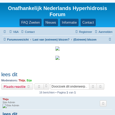
Onafhankelijk Nederlands Hyperhidrosis
Forum
FAQ Zweten
Nieuws
Informatie
Contact
V&A
Contact
Registreer
Aanmelden
Z
Forumoverzicht
Last van (extreem) blozen?
(Extreem) blozen
o
e
k
lees dit
Moderators:
Thijs
,
Erje
Zoek
Uitgebr
Plaats reactie
16 berichten • Pagina
1
van
1
Thijs
Site Admin
lees dit