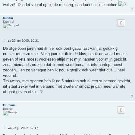
t
wel zo!! Dus let vooral op bij de meeting, dan kunnen jullie lachen
.
Miriam
Druppel
B
za 25 jun 2005, 19:21
e
r
De afgelopen jaren had ik hier ook best gauw last van ja, gelukkig
i
nu niet meer zo snel. Vorig jaar zat ik in de klas, als ik antwoord moest
c
h
geven of iets moest voorlezen altijd met mijn handen voor mijn gezicht,
t
zodat niemand zou zien dat ik rood werd omdat ik iets hardop moest
zeggen... en zo verlegen ben ik nou eigenlijk ook weer niet dus... heel
vreemd..
Trouwens, met sporten heb ik na 5 minuten ook al een superrood gezicht,
dit staat zeker wel in verband met zweten? omdat je dan meer warmte
af gaat geven ofzo... ?
Grimmie
Beekje
B
wo 06 jul 2005, 17:47
e
r