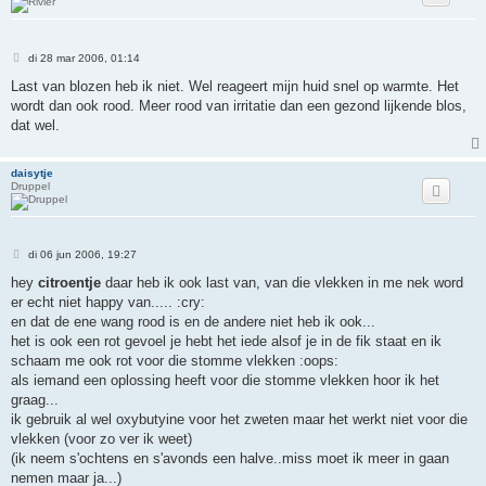
B
di 28 mar 2006, 01:14
e
r
Last van blozen heb ik niet. Wel reageert mijn huid snel op warmte. Het
i
wordt dan ook rood. Meer rood van irritatie dan een gezond lijkende blos,
c
h
dat wel.
t
daisytje
Druppel
B
di 06 jun 2006, 19:27
e
r
hey
citroentje
daar heb ik ook last van, van die vlekken in me nek word
i
er echt niet happy van..... :cry:
c
h
en dat de ene wang rood is en de andere niet heb ik ook...
t
het is ook een rot gevoel je hebt het iede alsof je in de fik staat en ik
schaam me ook rot voor die stomme vlekken :oops:
als iemand een oplossing heeft voor die stomme vlekken hoor ik het
graag...
ik gebruik al wel oxybutyine voor het zweten maar het werkt niet voor die
vlekken (voor zo ver ik weet)
(ik neem s'ochtens en s'avonds een halve..miss moet ik meer in gaan
nemen maar ja...)