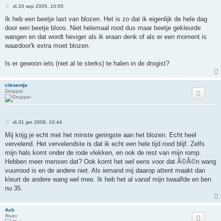
B
di 20 sep 2005, 10:05
e
r
Ik heb een beetje last van blozen. Het is zo dat ik eigenlijk de hele dag
i
door een beetje bloos. Niet helemaal rood dus maar beetje gekleurde
c
h
wangen en dat wordt heviger als ik eraan denk of als er een moment is
t
waardoor'k extra moet blozen.
Is er gewoon iets (niet al te sterks) te halen in de drogist?
citroentje
Druppel
B
di 31 jan 2006, 10:44
e
r
Mij krijg je echt met het minste geringste aan het blozen. Echt heel
i
vervelend. Het vervelendste is dat ik echt een hele tijd rood blijf. Zelfs
c
h
mijn hals komt onder de rode vlekken, en ook de rest van mijn romp.
t
Hebben meer mensen dat? Ook komt het wel eens voor dat Ã©Ã©n wang
vuurrood is en de andere niet. Als iemand mij daarop attent maakt dan
kleurt de andere wang wel mee. Ik heb het al vanaf mijn twaalfde en ben
nu 35.
Ach
Rivier