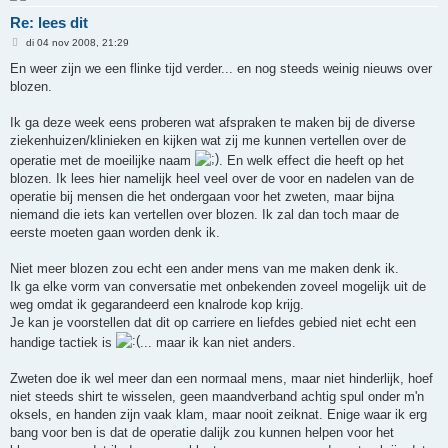
Re: lees dit
B
di 04 nov 2008, 21:29
e
r
En weer zijn we een flinke tijd verder... en nog steeds weinig nieuws over
i
blozen.
c
h
t
Ik ga deze week eens proberen wat afspraken te maken bij de diverse
ziekenhuizen/klinieken en kijken wat zij me kunnen vertellen over de
operatie met de moeilijke naam
. En welk effect die heeft op het
blozen. Ik lees hier namelijk heel veel over de voor en nadelen van de
operatie bij mensen die het ondergaan voor het zweten, maar bijna
niemand die iets kan vertellen over blozen. Ik zal dan toch maar de
eerste moeten gaan worden denk ik.
Niet meer blozen zou echt een ander mens van me maken denk ik.
Ik ga elke vorm van conversatie met onbekenden zoveel mogelijk uit de
weg omdat ik gegarandeerd een knalrode kop krijg.
Je kan je voorstellen dat dit op carriere en liefdes gebied niet echt een
handige tactiek is
... maar ik kan niet anders.
Zweten doe ik wel meer dan een normaal mens, maar niet hinderlijk, hoef
niet steeds shirt te wisselen, geen maandverband achtig spul onder m'n
oksels, en handen zijn vaak klam, maar nooit zeiknat. Enige waar ik erg
bang voor ben is dat de operatie dalijk zou kunnen helpen voor het