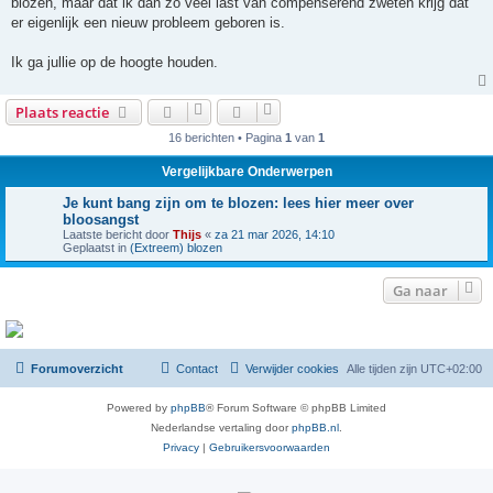
blozen, maar dat ik dan zo veel last van compenserend zweten krijg dat
er eigenlijk een nieuw probleem geboren is.
Ik ga jullie op de hoogte houden.
Plaats reactie
16 berichten • Pagina
1
van
1
Vergelijkbare Onderwerpen
Je kunt bang zijn om te blozen: lees hier meer over
bloosangst
Laatste bericht door
Thijs
«
za 21 mar 2026, 14:10
Geplaatst in
(Extreem) blozen
Ga naar
Forumoverzicht
Contact
Verwijder cookies
Alle tijden zijn
UTC+02:00
Powered by
phpBB
® Forum Software © phpBB Limited
Nederlandse vertaling door
phpBB.nl
.
Privacy
|
Gebruikersvoorwaarden