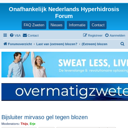
Onafhankelijk Nederlands Hyperhidrosis
Forum
FAQ Zweten
Nieuws
Informatie
Contact
V&A
Contact
Registreer
Aanmelden
Z
Forumoverzicht
Last van (extreem) blozen?
(Extreem) blozen
o
e
k
Bijsluiter mirvaso gel tegen blozen
Moderators:
Thijs
,
Erje