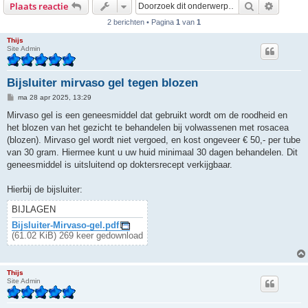
Zoek
Uitgebr
Plaats reactie
2 berichten • Pagina
1
van
1
Thijs
Site Admin
Bijsluiter mirvaso gel tegen blozen
B
ma 28 apr 2025, 13:29
e
r
Mirvaso gel is een geneesmiddel dat gebruikt wordt om de roodheid en
i
het blozen van het gezicht te behandelen bij volwassenen met rosacea
c
h
(blozen). Mirvaso gel wordt niet vergoed, en kost ongeveer € 50,- per tube
t
van 30 gram. Hiermee kunt u uw huid minimaal 30 dagen behandelen. Dit
geneesmiddel is uitsluitend op doktersrecept verkijgbaar.
Hierbij de bijsluiter:
BIJLAGEN
Bijsluiter-Mirvaso-gel.pdf
(61.02 KiB) 269 keer gedownload
Thijs
Site Admin