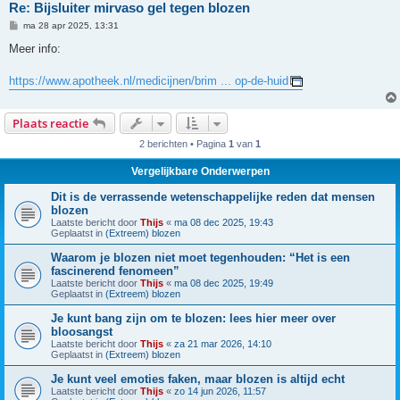
Re: Bijsluiter mirvaso gel tegen blozen
B
ma 28 apr 2025, 13:31
e
r
Meer info:
i
c
h
https://www.apotheek.nl/medicijnen/brim ... op-de-huid
t
Plaats reactie
2 berichten • Pagina
1
van
1
Vergelijkbare Onderwerpen
Dit is de verrassende wetenschappelijke reden dat mensen
blozen
Laatste bericht door
Thijs
«
ma 08 dec 2025, 19:43
Geplaatst in
(Extreem) blozen
Waarom je blozen niet moet tegenhouden: “Het is een
fascinerend fenomeen”
Laatste bericht door
Thijs
«
ma 08 dec 2025, 19:49
Geplaatst in
(Extreem) blozen
Je kunt bang zijn om te blozen: lees hier meer over
bloosangst
Laatste bericht door
Thijs
«
za 21 mar 2026, 14:10
Geplaatst in
(Extreem) blozen
Je kunt veel emoties faken, maar blozen is altijd echt
Laatste bericht door
Thijs
«
zo 14 jun 2026, 11:57