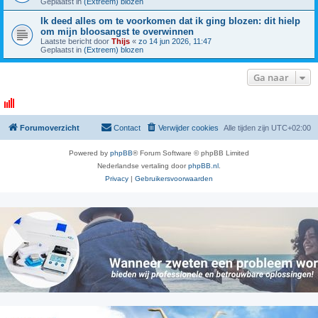
Geplaatst in
(Extreem) blozen
Ik deed alles om te voorkomen dat ik ging blozen: dit hielp
om mijn bloosangst te overwinnen
Laatste bericht door
Thijs
«
zo 14 jun 2026, 11:47
Geplaatst in
(Extreem) blozen
Ga naar
Forumoverzicht
Contact
Verwijder cookies
Alle tijden zijn
UTC+02:00
Powered by
phpBB
® Forum Software © phpBB Limited
Nederlandse vertaling door
phpBB.nl
.
Privacy
|
Gebruikersvoorwaarden