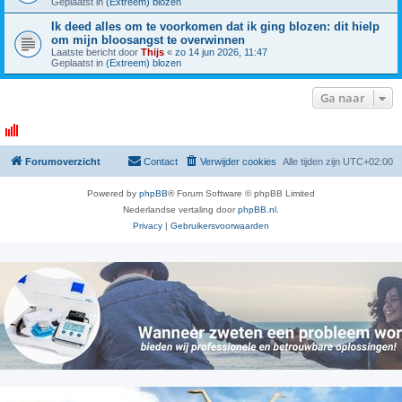
Geplaatst in
(Extreem) blozen
Ik deed alles om te voorkomen dat ik ging blozen: dit hielp
om mijn bloosangst te overwinnen
Laatste bericht door
Thijs
«
zo 14 jun 2026, 11:47
Geplaatst in
(Extreem) blozen
Ga naar
Forumoverzicht
Contact
Verwijder cookies
Alle tijden zijn
UTC+02:00
Powered by
phpBB
® Forum Software © phpBB Limited
Nederlandse vertaling door
phpBB.nl
.
Privacy
|
Gebruikersvoorwaarden