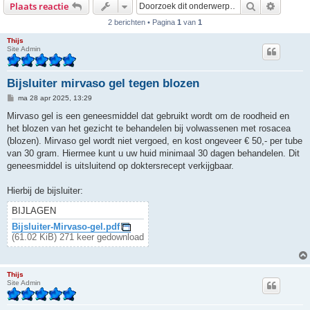
Zoek
Uitgebr
Plaats reactie
2 berichten • Pagina
1
van
1
Thijs
Site Admin
Bijsluiter mirvaso gel tegen blozen
B
ma 28 apr 2025, 13:29
e
r
Mirvaso gel is een geneesmiddel dat gebruikt wordt om de roodheid en
i
het blozen van het gezicht te behandelen bij volwassenen met rosacea
c
h
(blozen). Mirvaso gel wordt niet vergoed, en kost ongeveer € 50,- per tube
t
van 30 gram. Hiermee kunt u uw huid minimaal 30 dagen behandelen. Dit
geneesmiddel is uitsluitend op doktersrecept verkijgbaar.
Hierbij de bijsluiter:
BIJLAGEN
Bijsluiter-Mirvaso-gel.pdf
(61.02 KiB) 271 keer gedownload
Thijs
Site Admin