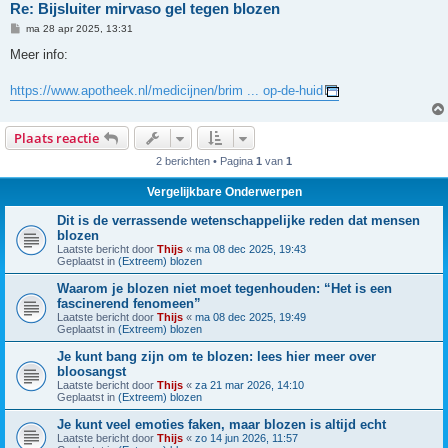
Re: Bijsluiter mirvaso gel tegen blozen
B
ma 28 apr 2025, 13:31
e
r
Meer info:
i
c
h
https://www.apotheek.nl/medicijnen/brim ... op-de-huid
t
Plaats reactie
2 berichten • Pagina
1
van
1
Vergelijkbare Onderwerpen
Dit is de verrassende wetenschappelijke reden dat mensen
blozen
Laatste bericht door
Thijs
«
ma 08 dec 2025, 19:43
Geplaatst in
(Extreem) blozen
Waarom je blozen niet moet tegenhouden: “Het is een
fascinerend fenomeen”
Laatste bericht door
Thijs
«
ma 08 dec 2025, 19:49
Geplaatst in
(Extreem) blozen
Je kunt bang zijn om te blozen: lees hier meer over
bloosangst
Laatste bericht door
Thijs
«
za 21 mar 2026, 14:10
Geplaatst in
(Extreem) blozen
Je kunt veel emoties faken, maar blozen is altijd echt
Laatste bericht door
Thijs
«
zo 14 jun 2026, 11:57