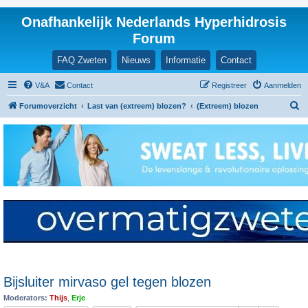
Onafhankelijk Nederlands Hyperhidrosis
Forum
FAQ Zweten
Nieuws
Informatie
Contact
V&A
Contact
Registreer
Aanmelden
Z
Forumoverzicht
Last van (extreem) blozen?
(Extreem) blozen
o
e
k
Bijsluiter mirvaso gel tegen blozen
Moderators:
Thijs
,
Erje