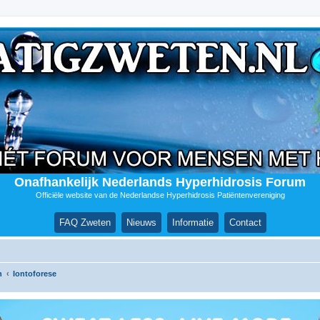
Onafhankelijk Nederlands Hyperhidrosis Forum
Officiële website van de Nederlandse Hyperhidrosis Patiëntenvereniging
FAQ Zweten
Nieuws
Informatie
Contact
n
Iontoforese