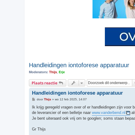
Handleidingen iontoforese apparatuur
Moderators:
Thijs
,
Erje
Plaats reactie
Handleidingen iontoforese apparatuur
B
door
Thijs
»
wo 12 feb 2025, 14:07
e
r
Ik krijg geregeld vragen over of er handleidingen zijn voo
i
de leverancier of een belletje naar
www.vanderbend.nl
al
c
h
Je bent uiteraard ook vrij om te googlen; soms staan bepa
t
Gr Thijs