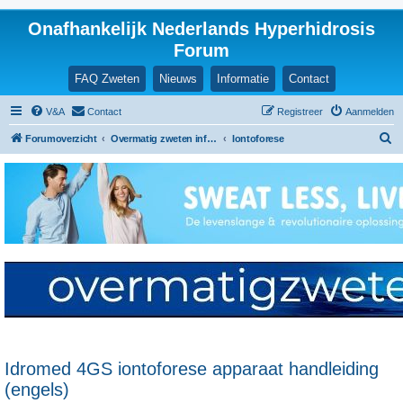
Onafhankelijk Nederlands Hyperhidrosis
Forum
FAQ Zweten
Nieuws
Informatie
Contact
V&A
Contact
Registreer
Aanmelden
Z
Forumoverzicht
Overmatig zweten informatie en ervaringen
Iontoforese
o
e
k
Idromed 4GS iontoforese apparaat handleiding
(engels)