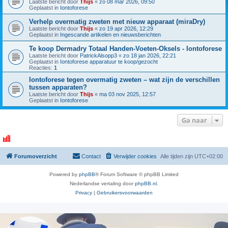
Laatste bericht door
Thijs
«
zo 08 mar 2026, 09:50
Geplaatst in
Iontoforese
Verhelp overmatig zweten met nieuw apparaat (miraDry)
Laatste bericht door
Thijs
«
zo 19 apr 2026, 12:29
Geplaatst in
Ingescande artikelen en nieuwsberichten
Te koop Dermadry Totaal Handen-Voeten-Oksels - Iontoforese
Laatste bericht door
PatrickAlsopp3
«
zo 18 jan 2026, 22:21
Geplaatst in
Iontoforese apparatuur te koop/gezocht
Reacties:
1
Iontoforese tegen overmatig zweten – wat zijn de verschillen
tussen apparaten?
Laatste bericht door
Thijs
«
ma 03 nov 2025, 12:57
Geplaatst in
Iontoforese
Ga naar
Forumoverzicht
Contact
Verwijder cookies
Alle tijden zijn
UTC+02:00
Powered by
phpBB
® Forum Software © phpBB Limited
Nederlandse vertaling door
phpBB.nl
.
Privacy
|
Gebruikersvoorwaarden