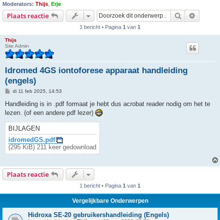
Moderators:
Thijs
,
Erje
Zoek
Uitgebr
Plaats reactie
1 bericht • Pagina
1
van
1
Thijs
Site Admin
Idromed 4GS iontoforese apparaat handleiding
(engels)
B
di 11 feb 2025, 14:53
e
r
Handleiding is in .pdf formaat je hebt dus acrobat reader nodig om het te
i
lezen. (of een andere pdf lezer)
c
h
t
BIJLAGEN
idromedGS.pdf
(295 KiB) 211 keer gedownload
Plaats reactie
1 bericht • Pagina
1
van
1
Vergelijkbare Onderwerpen
Hidroxa SE-20 gebruikershandleiding (Engels)