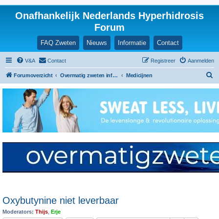
Onafhankelijk Nederlands Hyperhidrosis
Forum
FAQ Zweten
Nieuws
Informatie
Contact
V&A
Contact
Registreer
Aanmelden
Z
Forumoverzicht
Overmatig zweten informatie en ervaringen
Medicijnen
o
e
k
Oxybutynine niet leverbaar
Moderators:
Thijs
,
Erje