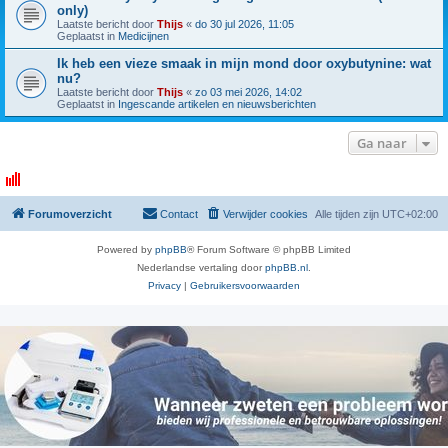
only)
Laatste bericht door
Thijs
«
do 30 jul 2026, 11:05
Geplaatst in
Medicijnen
Ik heb een vieze smaak in mijn mond door oxybutynine: wat
nu?
Laatste bericht door
Thijs
«
zo 03 mei 2026, 14:02
Geplaatst in
Ingescande artikelen en nieuwsberichten
Ga naar
Forumoverzicht
Contact
Verwijder cookies
Alle tijden zijn
UTC+02:00
Powered by
phpBB
® Forum Software © phpBB Limited
Nederlandse vertaling door
phpBB.nl
.
Privacy
|
Gebruikersvoorwaarden