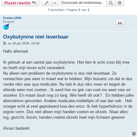
Zoek
Uitgebr
Plaats reactie
3 berichten • Pagina
1
van
1
Femke-1990
Druppel
Oxybutynine niet leverbaar
B
zo 18 jan 2026, 14:28
e
r
Hallo allemaal
i
c
h
Ik gebruik al een aantal jaar oxybutynine. Hier ben ik echt zooo blij mee
t
en heeft mijn leven echt veranderd.
Nu alleen een probleem de oxybutynine is dus niet leverbaar. Ze
verwachten pas weer in maart wat te hebben. Mijn huisarts zei dat er dus
verder niks was qua medicatie. Nu heb ik dus niks meer en begint de
ellende weer met zweten . Ik word hier nu gek van voel me weer vies en
onzeker. En maart duurt nog zo lang. Wie heeft dit ook? . En hebben jullie
alternatieve gevonden. Andere medicatie,middeltjes of wat dan ook . Heb
vroeger echt al veel geprobeerd kwa deo enzo. Ik heb hyperhidrosis in de
ergste vorm. Dus niet alleen mijn handen voeten en oksels. Maar alles:
rug, gezicht, liezen, handen,voeten,oksels heel mijn lichaam gewoon
Alvast bedankt