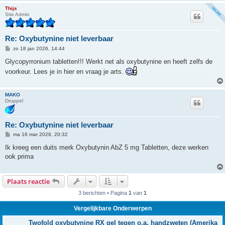
Thijs
Site Admin
Re: Oxybutynine niet leverbaar
B
zo 18 jan 2026, 14:44
e
r
Glycopyrronium tabletten!!! Werkt net als oxybutynine en heeft zelfs de
i
voorkeur. Lees je in hier en vraag je arts.
c
h
t
MAKO
Druppel
Re: Oxybutynine niet leverbaar
B
ma 16 mar 2026, 20:32
e
r
Ik kreeg een duits merk Oxybutynin AbZ 5 mg Tabletten, deze werken
i
ook prima
c
h
t
Plaats reactie
3 berichten • Pagina
1
van
1
Vergelijkbare Onderwerpen
Twofold oxybutynine RX gel tegen o.a. handzweten (Amerika