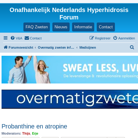
Onafhankelijk Nederlands Hyperhidrosis
Forum
FAQ Zweten
Nieuws
Informatie
Contact
V&A
Contact
Registreer
Aanmelden
Z
Forumoverzicht
Overmatig zweten informatie en ervaringen
Medicijnen
o
e
k
Probanthine en atropine
Moderators:
Thijs
,
Erje