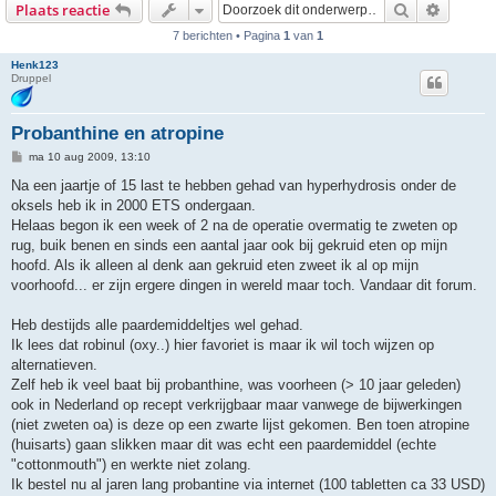
Zoek
Uitgebr
Plaats reactie
7 berichten • Pagina
1
van
1
Henk123
Druppel
Probanthine en atropine
B
ma 10 aug 2009, 13:10
e
r
Na een jaartje of 15 last te hebben gehad van hyperhydrosis onder de
i
oksels heb ik in 2000 ETS ondergaan.
c
h
Helaas begon ik een week of 2 na de operatie overmatig te zweten op
t
rug, buik benen en sinds een aantal jaar ook bij gekruid eten op mijn
hoofd. Als ik alleen al denk aan gekruid eten zweet ik al op mijn
voorhoofd... er zijn ergere dingen in wereld maar toch. Vandaar dit forum.
Heb destijds alle paardemiddeltjes wel gehad.
Ik lees dat robinul (oxy..) hier favoriet is maar ik wil toch wijzen op
alternatieven.
Zelf heb ik veel baat bij probanthine, was voorheen (> 10 jaar geleden)
ook in Nederland op recept verkrijgbaar maar vanwege de bijwerkingen
(niet zweten oa) is deze op een zwarte lijst gekomen. Ben toen atropine
(huisarts) gaan slikken maar dit was echt een paardemiddel (echte
"cottonmouth") en werkte niet zolang.
Ik bestel nu al jaren lang probantine via internet (100 tabletten ca 33 USD)