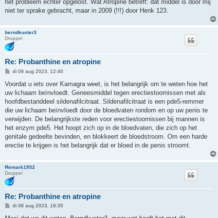
het probleem echter opgelost. Wat Atropine betreft: dat middel is door mij
niet ter sprake gebracht, maar in 2009 (!!!) door Henk 123.
berndkuster3
Druppel
Re: Probanthine en atropine
B
di 08 aug 2023, 12:40
e
r
Voordat u iets over Kamagra weet, is het belangrijk om te weten hoe het
i
uw lichaam beïnvloedt. Geneesmiddel tegen erectiestoornissen met als
c
h
hoofdbestanddeel sildenafilcitraat. Sildenafilcitraat is een pde5-remmer
t
die uw lichaam beïnvloedt door de bloedvaten rondom en op uw penis te
verwijden. De belangrijkste reden voor erectiestoornissen bij mannen is
het enzym pde5. Het hoopt zich op in de bloedvaten, die zich op het
genitale gedeelte bevinden, en blokkeert de bloedstroom. Om een harde
erectie te krijgen is het belangrijk dat er bloed in de penis stroomt.
Remark1952
Druppel
Re: Probanthine en atropine
B
di 08 aug 2023, 19:35
e
r