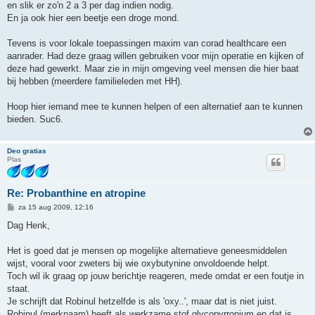
en slik er zo'n 2 a 3 per dag indien nodig.
En ja ook hier een beetje een droge mond.
Tevens is voor lokale toepassingen maxim van corad healthcare een
aanrader. Had deze graag willen gebruiken voor mijn operatie en kijken of
deze had gewerkt. Maar zie in mijn omgeving veel mensen die hier baat
bij hebben (meerdere familieleden met HH).
Hoop hier iemand mee te kunnen helpen of een alternatief aan te kunnen
bieden. Suc6.
Deo gratias
Plas
Re: Probanthine en atropine
B
za 15 aug 2009, 12:16
e
r
Dag Henk,
i
c
h
Het is goed dat je mensen op mogelijke alternatieve geneesmiddelen
t
wijst, vooral voor zweters bij wie oxybutynine onvoldoende helpt.
Toch wil ik graag op jouw berichtje reageren, mede omdat er een foutje in
staat.
Je schrijft dat Robinul hetzelfde is als 'oxy..', maar dat is niet juist.
Robinul (merknaam) heeft als werkzame stof glycopyrronium en dat is