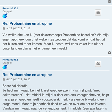
Remark1952
Druppel
Re: Probanthine en atropine
B
vr 29 jul 2022, 01:12
e
r
Via welke site kan ik (met doktersrecept) Probanthine bestellen? Via mijn
i
eigen apotheek duurt het weken. Ze zeggen dat dat komt omdat het uit
c
h
het buitenland moet komen. Maar ik bestel wel eens vaker iets uit het
t
buitenland en dan is het er binnen een week!
Remark1952
Druppel
Re: Probanthine en atropine
B
di 25 jul 2023, 16:25
e
r
Beste AdjeHardie.
i
Je hebt mijn vraag kennelijk niet goed gelezen. Ik schrijf juist: "met
c
h
doktersrecept". Het middel is mij dus door een arts voorgeschreven, helpt
t
mij al jaren goed en heeft - voorzover ik merk - als enige bijwerking een
droge mond. Maar mijn apotheek deed er weken over om het te leveren.
Vandaar mijn vraag naar de verkrijgbaarheid. Inmiddels (een jaar later) is