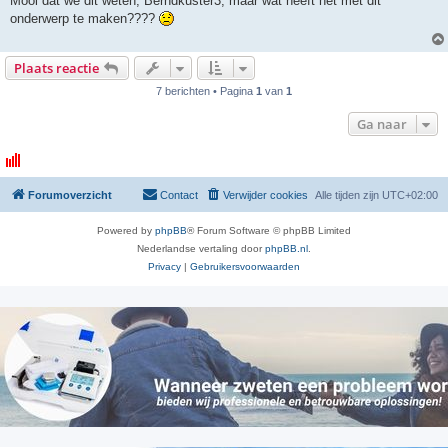
Mooi dat we dit weten, Berndkuster3, maar wat heeft het met dit
i
onderwerp te maken????
c
h
t
Plaats reactie
7 berichten • Pagina
1
van
1
Ga naar
Forumoverzicht
Contact
Verwijder cookies
Alle tijden zijn
UTC+02:00
Powered by
phpBB
® Forum Software © phpBB Limited
Nederlandse vertaling door
phpBB.nl
.
Privacy
|
Gebruikersvoorwaarden