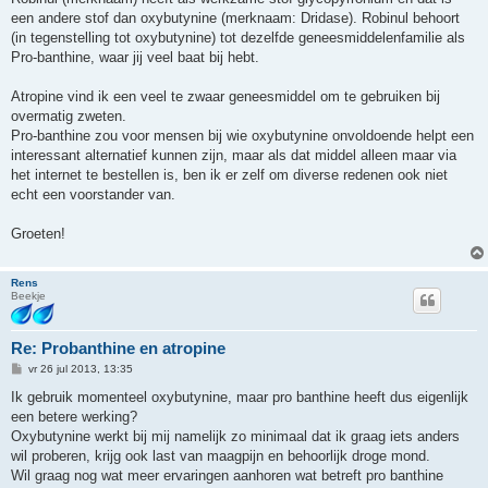
een andere stof dan oxybutynine (merknaam: Dridase). Robinul behoort
(in tegenstelling tot oxybutynine) tot dezelfde geneesmiddelenfamilie als
Pro-banthine, waar jij veel baat bij hebt.
Atropine vind ik een veel te zwaar geneesmiddel om te gebruiken bij
overmatig zweten.
Pro-banthine zou voor mensen bij wie oxybutynine onvoldoende helpt een
interessant alternatief kunnen zijn, maar als dat middel alleen maar via
het internet te bestellen is, ben ik er zelf om diverse redenen ook niet
echt een voorstander van.
Groeten!
Rens
Beekje
Re: Probanthine en atropine
B
vr 26 jul 2013, 13:35
e
r
Ik gebruik momenteel oxybutynine, maar pro banthine heeft dus eigenlijk
i
een betere werking?
c
h
Oxybutynine werkt bij mij namelijk zo minimaal dat ik graag iets anders
t
wil proberen, krijg ook last van maagpijn en behoorlijk droge mond.
Wil graag nog wat meer ervaringen aanhoren wat betreft pro banthine