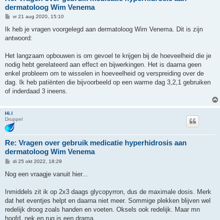
dermatoloog Wim Venema
B
vr 21 aug 2020, 15:10
e
r
Ik heb je vragen voorgelegd aan dermatoloog Wim Venema. Dit is zijn
i
antwoord:
c
h
t
Het langzaam opbouwen is om gevoel te krijgen bij de hoeveelheid die je
nodig hebt gerelateerd aan effect en bijwerkingen. Het is daarna geen
enkel probleem om te wisselen in hoeveelheid og verspreiding over de
dag. Ik heb patiënten die bijvoorbeeld op een warme dag 3,2,1 gebruiken
of inderdaad 3 ineens.
Hi.l
Druppel
Re: Vragen over gebruik medicatie hyperhidrosis aan
dermatoloog Wim Venema
B
di 25 okt 2022, 18:29
e
r
Nog een vraagje vanuit hier...
i
c
h
Inmiddels zit ik op 2x3 daags glycopyrron, dus de maximale dosis. Merk
t
dat het eventjes helpt en daarna niet meer. Sommige plekken blijven wel
redelijk droog zoals handen en voeten. Oksels ook redelijk. Maar mn
hoofd, nek en rug is een drama.