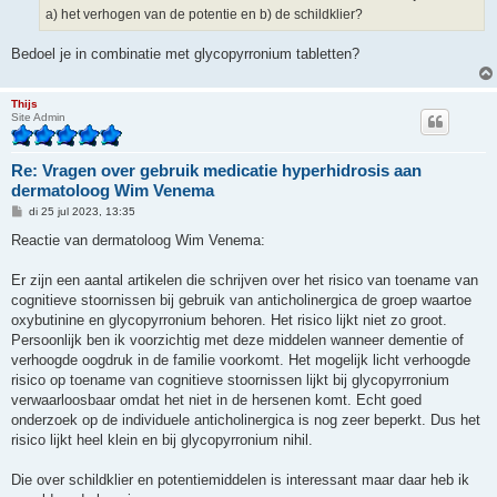
t
a) het verhogen van de potentie en b) de schildklier?
Bedoel je in combinatie met glycopyrronium tabletten?
Thijs
Site Admin
Re: Vragen over gebruik medicatie hyperhidrosis aan
dermatoloog Wim Venema
B
di 25 jul 2023, 13:35
e
r
Reactie van dermatoloog Wim Venema:
i
c
h
Er zijn een aantal artikelen die schrijven over het risico van toename van
t
cognitieve stoornissen bij gebruik van anticholinergica de groep waartoe
oxybutinine en glycopyrronium behoren. Het risico lijkt niet zo groot.
Persoonlijk ben ik voorzichtig met deze middelen wanneer dementie of
verhoogde oogdruk in de familie voorkomt. Het mogelijk licht verhoogde
risico op toename van cognitieve stoornissen lijkt bij glycopyrronium
verwaarloosbaar omdat het niet in de hersenen komt. Echt goed
onderzoek op de individuele anticholinergica is nog zeer beperkt. Dus het
risico lijkt heel klein en bij glycopyrronium nihil.
Die over schildklier en potentiemiddelen is interessant maar daar heb ik