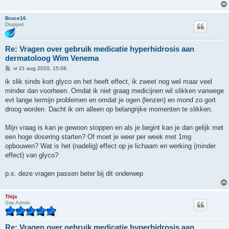
Bruce16
Druppel
Re: Vragen over gebruik medicatie hyperhidrosis aan
dermatoloog Wim Venema
B
vr 21 aug 2020, 15:08
e
r
ik slik sinds kort glyco en het heeft effect, ik zweet nog wel maar veel
i
minder dan voorheen. Omdat ik niet graag medicijnen wil slikken vanwege
c
h
evt lange termijn problemen en omdat je ogen (lenzen) en mond zo gort
t
droog worden. Dacht ik om alleen op belangrijke momenten te slikken.
Mijn vraag is kan je gewoon stoppen en als je begint kan je dan gelijk met
een hoge dosering starten? Of moet je weer per week met 1mg
opbouwen? Wat is het (nadelig) effect op je lichaam en werking (minder
effect) van glyco?
p.s. deze vragen passen beter bij dit onderwep
Thijs
Site Admin
Re: Vragen over gebruik medicatie hyperhidrosis aan