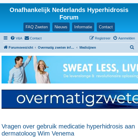
Onafhankelijk Nederlands Hyperhidrosis
Forum
FAQ Zweten
Nieuws
Informatie
Contact
V&A
Contact
Registreer
Aanmelden
Z
Forumoverzicht
Overmatig zweten informatie en ervaringen
Medicijnen
o
e
k
Vragen over gebruik medicatie hyperhidrosis aan
dermatoloog Wim Venema