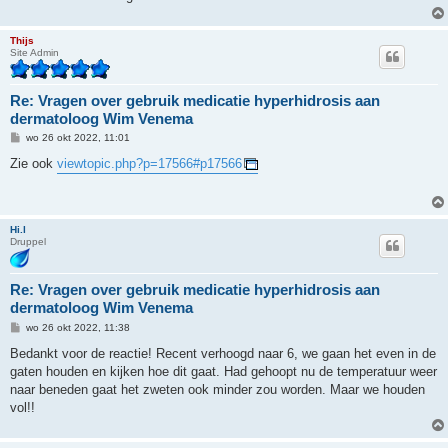
Thijs
Site Admin
Re: Vragen over gebruik medicatie hyperhidrosis aan
dermatoloog Wim Venema
B
wo 26 okt 2022, 11:01
e
r
Zie ook
viewtopic.php?p=17566#p17566
i
c
h
t
Hi.l
Druppel
Re: Vragen over gebruik medicatie hyperhidrosis aan
dermatoloog Wim Venema
B
wo 26 okt 2022, 11:38
e
r
Bedankt voor de reactie! Recent verhoogd naar 6, we gaan het even in de
i
gaten houden en kijken hoe dit gaat. Had gehoopt nu de temperatuur weer
c
h
naar beneden gaat het zweten ook minder zou worden. Maar we houden
t
vol!!