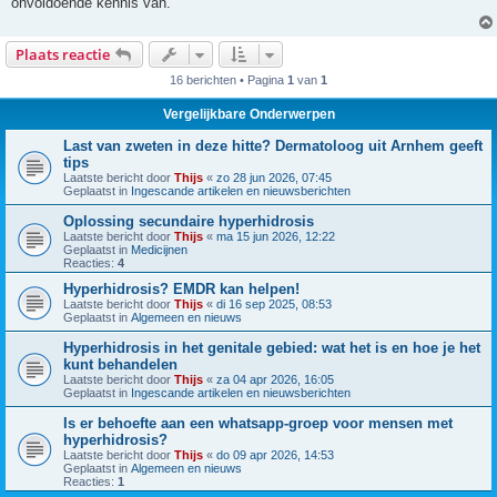
onvoldoende kennis van.
Plaats reactie
16 berichten • Pagina
1
van
1
Vergelijkbare Onderwerpen
Last van zweten in deze hitte? Dermatoloog uit Arnhem geeft
tips
Laatste bericht door
Thijs
«
zo 28 jun 2026, 07:45
Geplaatst in
Ingescande artikelen en nieuwsberichten
Oplossing secundaire hyperhidrosis
Laatste bericht door
Thijs
«
ma 15 jun 2026, 12:22
Geplaatst in
Medicijnen
Reacties:
4
Hyperhidrosis? EMDR kan helpen!
Laatste bericht door
Thijs
«
di 16 sep 2025, 08:53
Geplaatst in
Algemeen en nieuws
Hyperhidrosis in het genitale gebied: wat het is en hoe je het
kunt behandelen
Laatste bericht door
Thijs
«
za 04 apr 2026, 16:05
Geplaatst in
Ingescande artikelen en nieuwsberichten
Is er behoefte aan een whatsapp-groep voor mensen met
hyperhidrosis?
Laatste bericht door
Thijs
«
do 09 apr 2026, 14:53
Geplaatst in
Algemeen en nieuws
Reacties:
1