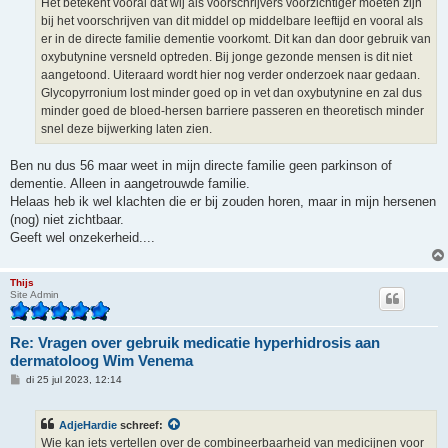
Het betekent vooral dat wij als voorschrijvers voorzichtiger moeten zijn
bij het voorschrijven van dit middel op middelbare leeftijd en vooral als
er in de directe familie dementie voorkomt. Dit kan dan door gebruik van
oxybutynine versneld optreden. Bij jonge gezonde mensen is dit niet
aangetoond. Uiteraard wordt hier nog verder onderzoek naar gedaan.
Glycopyrronium lost minder goed op in vet dan oxybutynine en zal dus
minder goed de bloed-hersen barriere passeren en theoretisch minder
snel deze bijwerking laten zien.
Ben nu dus 56 maar weet in mijn directe familie geen parkinson of
dementie. Alleen in aangetrouwde familie.
Helaas heb ik wel klachten die er bij zouden horen, maar in mijn hersenen
(nog) niet zichtbaar.
Geeft wel onzekerheid....
Thijs
Site Admin
Re: Vragen over gebruik medicatie hyperhidrosis aan
dermatoloog Wim Venema
B
di 25 jul 2023, 12:14
e
r
i
AdjeHardie
schreef:
c
h
Wie kan iets vertellen over de combineerbaarheid van medicijnen voor