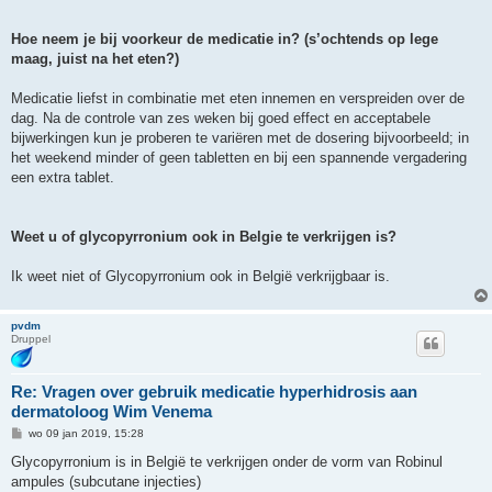
Hoe neem je bij voorkeur de medicatie in? (s’ochtends op lege
maag, juist na het eten?)
Medicatie liefst in combinatie met eten innemen en verspreiden over de
dag. Na de controle van zes weken bij goed effect en acceptabele
bijwerkingen kun je proberen te variëren met de dosering bijvoorbeeld; in
het weekend minder of geen tabletten en bij een spannende vergadering
een extra tablet.
Weet u of glycopyrronium ook in Belgie te verkrijgen is?
Ik weet niet of Glycopyrronium ook in België verkrijgbaar is.
pvdm
Druppel
Re: Vragen over gebruik medicatie hyperhidrosis aan
dermatoloog Wim Venema
B
wo 09 jan 2019, 15:28
e
r
Glycopyrronium is in België te verkrijgen onder de vorm van Robinul
i
ampules (subcutane injecties)
c