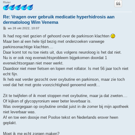
Rivier
Re: Vragen over gebruik medicatie hyperhidrosis aan
dermatoloog Wim Venema
B
wo 26 okt 2022, 10:07
e
r
Ik had nog niet gezien of gehoord over de parkinson klachten
i
Maar ben al een hele tijd bezig met onderzoeken vanwege
c
h
parkinsonachtige klachten....
t
Daar komt tot nu toe niets uit, dus volgens neuroloog is het dat niet.
Nu is er ook nog evenwichtsprobleem bijgekomen doordat 1
evenwichtsorgaan niet meer werkt.
Daardoor niet meer fietsen en lopen met rollator. Is met 56 jaar toch niet
echt fijn.
Ik heb wat verder gezocht over oxybutine en parkinson, maar zie toch
veel dat het met grote voorzichtigheid genoemd wordt...
Zit te twijfelen of ik moet stoppen met oxybutine, maar ja dat zweten....
Of kijken of glycopyronium weer beter leverbaar is.
Was overgegaan op oxybutine omdat juist in de zomer bij mijn apotheek
niet leverbaar was.
Af en toe een doosje met Poolse tekst en Nederlands erover heen
geplakt.
Moet ik me echt zorgen maken?