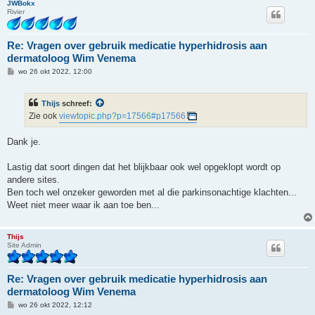
JWBokx
Rivier
Re: Vragen over gebruik medicatie hyperhidrosis aan
dermatoloog Wim Venema
B
wo 26 okt 2022, 12:00
e
r
i
Thijs
schreef:
c
h
Zie ook
viewtopic.php?p=17566#p17566
t
Dank je.
Lastig dat soort dingen dat het blijkbaar ook wel opgeklopt wordt op
andere sites.
Ben toch wel onzeker geworden met al die parkinsonachtige klachten...
Weet niet meer waar ik aan toe ben...
Thijs
Site Admin
Re: Vragen over gebruik medicatie hyperhidrosis aan
dermatoloog Wim Venema
B
wo 26 okt 2022, 12:12
e