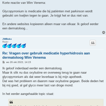
r
Korte reactie van Wim Venema:
i
c
h
Glycopyrronium is medicatie die bij patiënten met parkinson wordt
t
gebruikt om kwijlen tegen te gaan. Je krijgt het er dus niet van.
En andere websites kopieeren alleen maar van elkaar. Ik geloof eerder
een dermatoloog...
JWBokx
Rivier
Re: Vragen over gebruik medicatie hyperhidrosis aan
dermatoloog Wim Venema
B
wo 26 okt 2022, 14:15
e
r
Ik geloof inderdaad eerder een dermatoloog.
i
Maar ik slik nu dus oxybutine en overweeg terug te gaan naar
c
h
glycopyrronium als dat weer leverbaar is bij mijn apotheek.
t
Dat was het probleem en daarom naar oxybutine gegaan. Beide deden het
bij mij goed, al gaf glyco meer last van droge mond.
In het eerder aangehaalde topic staat: