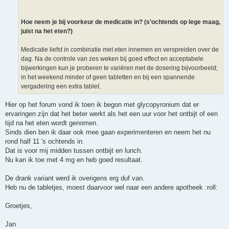
h
t
Hoe neem je bij voorkeur de medicatie in? (s’ochtends op lege maag,
juist na het eten?)
Medicatie liefst in combinatie met eten innemen en verspreiden over de
dag. Na de controle van zes weken bij goed effect en acceptabele
bijwerkingen kun je proberen te variëren met de dosering bijvoorbeeld;
in het weekend minder of geen tabletten en bij een spannende
vergadering een extra tablet.
Hier op het forum vond ik toen ik begon met glycopyronium dat er
ervaringen zijn dat het beter werkt als het een uur voor het ontbijt of een
tijd na het eten wordt genomen.
Sinds dien ben ik daar ook mee gaan experimenteren en neem het nu
rond half 11 's ochtends in.
Dat is voor mij midden tussen ontbijt en lunch.
Nu kan ik toe met 4 mg en heb goed resultaat.
De drank variant werd ik overigens erg duf van.
Heb nu de tabletjes, moest daarvoor wel naar een andere apotheek :roll:
Groetjes,
Jan