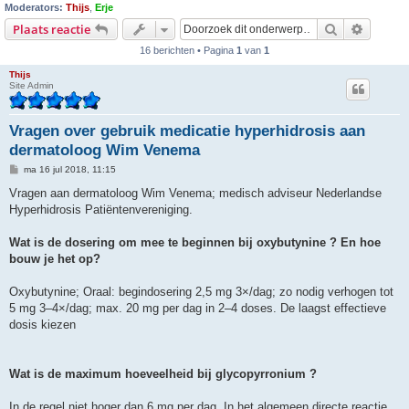
Moderators:
Thijs
,
Erje
Zoek
Uitgebr
Plaats reactie
16 berichten • Pagina
1
van
1
Thijs
Site Admin
Vragen over gebruik medicatie hyperhidrosis aan
dermatoloog Wim Venema
B
ma 16 jul 2018, 11:15
e
r
Vragen aan dermatoloog Wim Venema; medisch adviseur Nederlandse
i
Hyperhidrosis Patiëntenvereniging.
c
h
t
Wat is de dosering om mee te beginnen bij oxybutynine ? En hoe
bouw je het op?
Oxybutynine; Oraal: begindosering 2,5 mg 3×/dag; zo nodig verhogen tot
5 mg 3–4×/dag; max. 20 mg per dag in 2–4 doses. De laagst effectieve
dosis kiezen
Wat is de maximum hoeveelheid bij glycopyrronium ?
In de regel niet hoger dan 6 mg per dag. In het algemeen directe reactie,