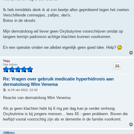
Ik heb inmiddels denk ik al zon beetje alles geprobeerd tegen het zweten.
Verschillende cremepjes, zalfjes, deo's.
Botox in de oksels.
Mijn dermatoloog wil liever geen Oxybutynine voorschrijven omdat op
langere termijn parkinson achtige klachten kunnen voorkomen.
En een operatie vinden we allebei eigenlijk geen goed idee. Help?
Thijs
Site Admin
Re: Vragen over gebruik medicatie hyperhidrosis aan
dermatoloog Wim Venema
B
di 25 okt 2022, 22:32
e
r
Reactie van dermatoloog Wim Venema:
i
c
h
Als je geen klachten hebt bij 6 mg per dag kan je verder omhoog.
t
Oxybutinine is bij jongere mensen... lees 65 - geen probleem. Boven die
leeftijd vooral voorzichtig zijn als er dementie in de familie voorkomt.
JWBokx