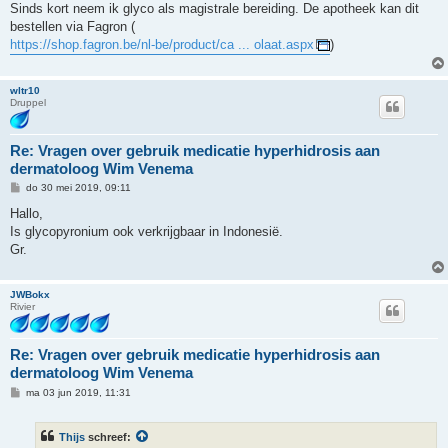
h
Sinds kort neem ik glyco als magistrale bereiding. De apotheek kan dit
t
bestellen via Fagron (
https://shop.fagron.be/nl-be/product/ca ... olaat.aspx
)
wltr10
Druppel
Re: Vragen over gebruik medicatie hyperhidrosis aan
dermatoloog Wim Venema
B
do 30 mei 2019, 09:11
e
r
Hallo,
i
Is glycopyronium ook verkrijgbaar in Indonesië.
c
h
Gr.
t
JWBokx
Rivier
Re: Vragen over gebruik medicatie hyperhidrosis aan
dermatoloog Wim Venema
B
ma 03 jun 2019, 11:31
e
r
i
Thijs
schreef:
c