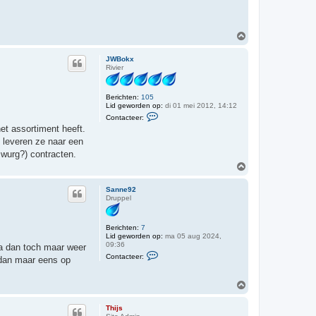
c
t
e
e
O
r
m
S
h
a
JWBokx
o
n
Rivier
n
o
e
g
9
Berichten:
105
2
Lid geworden op:
di 01 mei 2012, 14:12
C
Contacteer:
o
et assortiment heeft.
n
t
n leveren ze naar een
a
 wurg?) contracten.
c
t
O
e
m
e
h
r
Sanne92
o
J
Druppel
o
W
g
B
o
Berichten:
7
k
Lid geworden op:
ma 05 aug 2024,
x
09:36
 ga dan toch maar weer
C
Contacteer:
 dan maar eens op
o
n
t
O
a
m
c
h
t
Thijs
e
o