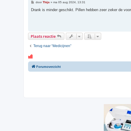
B
door
Thijs
»
ma 05 aug 2024, 13:31
e
r
Drank is minder geschikt. Pillen hebben zeer zeker de voor
i
c
h
t
Plaats reactie
Terug naar “Medicijnen”
Forumoverzicht