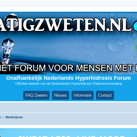
Onafhankelijk Nederlands Hyperhidrosis Forum
Officiële website van de Nederlandse Hyperhidrosis Patiëntenvereniging
FAQ Zweten
Nieuws
Informatie
Contact
n
Medicijnen