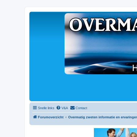
Snelle links
V&A
Contact
Forumoverzicht
Overmatig zweten informatie en ervaringe