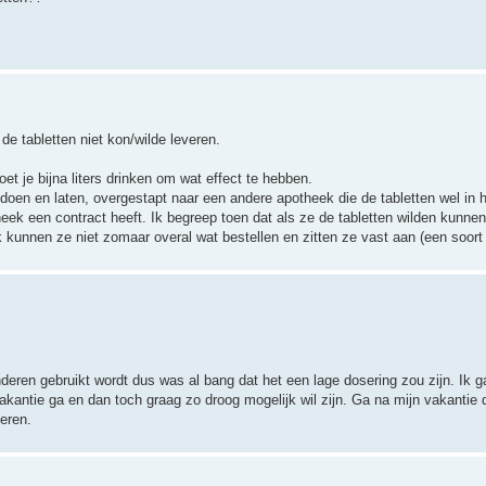
e tabletten niet kon/wilde leveren.
et je bijna liters drinken om wat effect te hebben.
oen en laten, overgestapt naar een andere apotheek die de tabletten wel in h
eek een contract heeft. Ik begreep toen dat als ze de tabletten wilden kunne
k kunnen ze niet zomaar overal wat bestellen en zitten ze vast aan (een soort
inderen gebruikt wordt dus was al bang dat het een lage dosering zou zijn. Ik
kantie ga en dan toch graag zo droog mogelijk wil zijn. Ga na mijn vakantie
eren.