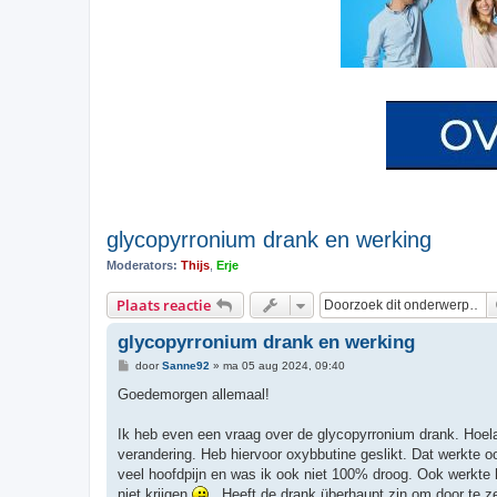
glycopyrronium drank en werking
Moderators:
Thijs
,
Erje
Plaats reactie
glycopyrronium drank en werking
B
door
Sanne92
»
ma 05 aug 2024, 09:40
e
r
Goedemorgen allemaal!
i
c
h
Ik heb even een vraag over de glycopyrronium drank. Hoel
t
verandering. Heb hiervoor oxybbutine geslikt. Dat werkte 
veel hoofdpijn en was ik ook niet 100% droog. Ook werkte 
niet krijgen
. Heeft de drank überhaupt zin om door te z