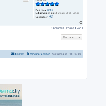
Site Admin
e
o
r
g
S
a
Berichten:
3085
n
Lid geworden op:
di 26 apr 2005, 22:45
C
n
Contacteer:
o
e
n
9
O
t
2
m
a
4 berichten • Pagina
1
van
1
h
c
o
t
o
e
Ga naar
e
g
r
T
h
i
j
Contact
Verwijder cookies
Alle tijden zijn
UTC+02:00
s