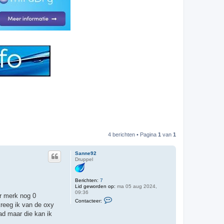
4 berichten • Pagina
1
van
1
Sanne92
Druppel
Berichten:
7
Lid geworden op:
ma 05 aug 2024,
09:36
r merk nog 0
C
Contacteer:
o
kreeg ik van de oxy
n
ad maar die kan ik
t
a