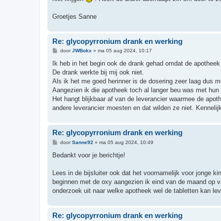
Groetjes Sanne
Re: glycopyrronium drank en werking
B
door
JWBokx
»
ma 05 aug 2024, 10:17
e
r
Ik heb in het begin ook de drank gehad omdat de apotheek d
i
De drank werkte bij mij ook niet.
c
h
Als ik het me goed herinner is de dosering zeer laag dus mo
t
Aangezien ik die apotheek toch al langer beu was met hun d
Het hangt blijkbaar af van de leverancier waarmee de apoth
andere leverancier moesten en dat wilden ze niet. Kennelij
Re: glycopyrronium drank en werking
B
door
Sanne92
»
ma 05 aug 2024, 10:49
e
r
Bedankt voor je berichtje!
i
c
h
Lees in de bijsluiter ook dat het voornamelijk voor jonge k
t
beginnen met de oxy aangezien ik eind van de maand op va
onderzoek uit naar welke apotheek wel de tabletten kan lev
Re: glycopyrronium drank en werking