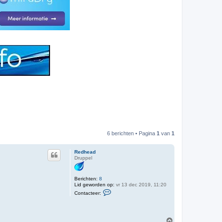
6 berichten • Pagina
1
van
1
Redhead
Druppel
Berichten:
8
Lid geworden op:
vr 13 dec 2019, 11:20
C
Contacteer:
o
n
t
a
O
c