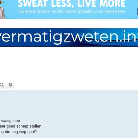
Zoek
Uitgebreid zoeken
 wazig zien.
 meer goed scherp stellen.
ing die nog weg gaat?