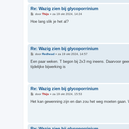
Re: Wazig zien bij glycoporrinium
B
door
Thijs
»
za 19 okt 2024, 14:24
e
r
Hoe lang slik je het al?
i
c
h
t
Re: Wazig zien bij glycoporrinium
B
door
Redhead
»
za 19 okt 2024, 14:57
e
r
Een paar weken. T begon bij 2x3 mg ineens. Daarvoor geen
i
tijdelijke bijwerking is
c
h
t
Re: Wazig zien bij glycoporrinium
B
door
Thijs
»
za 19 okt 2024, 15:53
e
r
Het kan gewenning zijn en dan zou het weg moeten gaan. W
i
c
h
t
Re: Wazig zien bij glycoporrinium