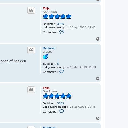
t
m
e
h
Thijs
e
o
Site Admin
r
o
R
g
e
d
Berichten:
3085
h
Lid geworden op:
di 26 apr 2005, 22:45
e
C
Contacteer:
a
o
d
n
O
t
m
a
h
c
Redhead
o
t
Druppel
o
e
e
g
nden of het een
r
Berichten:
8
T
Lid geworden op:
vr 13 dec 2019, 11:20
h
C
i
Contacteer:
o
j
n
O
s
t
m
a
h
c
Thijs
o
t
Site Admin
o
e
e
g
r
Berichten:
3085
R
Lid geworden op:
di 26 apr 2005, 22:45
e
C
d
Contacteer:
o
h
n
O
e
t
a
m
a
d
h
c
Redhead