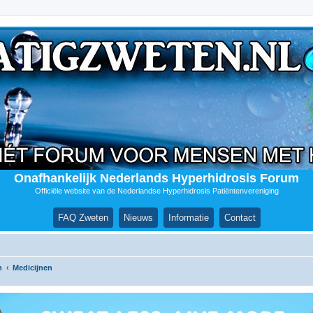
Onafhankelijk Nederlands Hyperhidrosis Forum
Officiële website van de Nederlandse Hyperhidrosis Patiëntenvereniging
FAQ Zweten
Nieuws
Informatie
Contact
n
Medicijnen