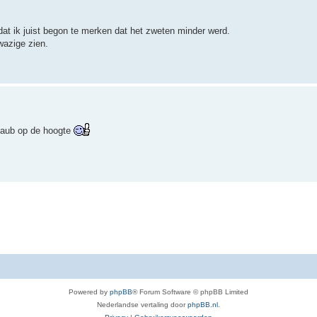
dat ik juist begon te merken dat het zweten minder werd.
wazige zien.
 aub op de hoogte
Powered by
phpBB
® Forum Software © phpBB Limited
Nederlandse vertaling door
phpBB.nl
.