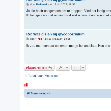
B
door
Redhead
»
za 19 okt 2024, 19:58
e
r
Ja die heeft aangeraden om te stoppen. Vind het lastig om
i
Ik had gehoopt dat iemand wist wat ik kon doen tegen het 
c
h
t
Re: Wazig zien bij glycoporrinium
B
door
Thijs
»
zo 20 okt 2024, 13:35
e
r
Ik zou toch contact opnemen met je behandelaar. Hou ons
i
c
h
t
Plaats reactie
Terug naar “Medicijnen”
Forumoverzicht