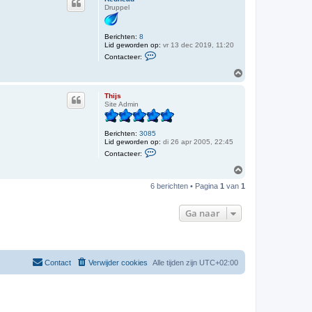
o
t
Druppel
o
e
e
g
r
Berichten:
8
T
Lid geworden op:
vr 13 dec 2019, 11:20
h
C
i
Contacteer:
o
j
n
O
s
t
m
a
h
c
Thijs
o
t
Site Admin
o
e
e
g
r
Berichten:
3085
R
Lid geworden op:
di 26 apr 2005, 22:45
e
C
d
Contacteer:
o
h
n
O
e
t
a
m
a
6 berichten • Pagina
1
van
1
d
h
c
o
t
o
e
Ga naar
e
g
r
T
h
i
j
Contact
Verwijder cookies
Alle tijden zijn
UTC+02:00
s