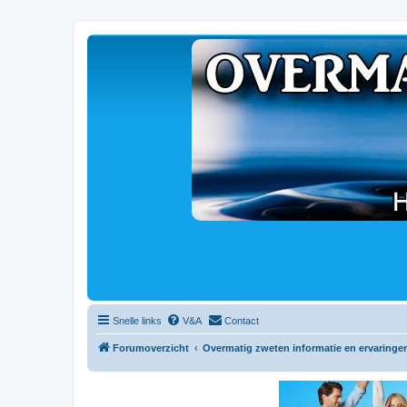
Snelle links
V&A
Contact
Forumoverzicht
Overmatig zweten informatie en ervaringe