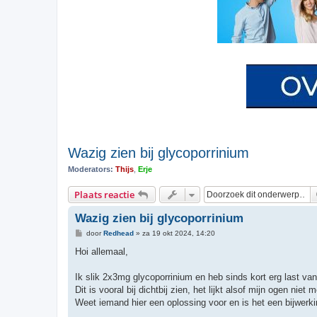
Wazig zien bij glycoporrinium
Moderators:
Thijs
,
Erje
Plaats reactie
Wazig zien bij glycoporrinium
B
door
Redhead
»
za 19 okt 2024, 14:20
e
r
Hoi allemaal,
i
c
h
Ik slik 2x3mg glycoporrinium en heb sinds kort erg last van
t
Dit is vooral bij dichtbij zien, het lijkt alsof mijn ogen niet
Weet iemand hier een oplossing voor en is het een bijwerk