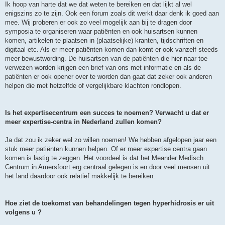
Ik hoop van harte dat we dat weten te bereiken en dat lijkt al wel
enigszins zo te zijn. Ook een forum zoals dit werkt daar denk ik goed aan
mee. Wij proberen er ook zo veel mogelijk aan bij te dragen door
symposia te organiseren waar patiënten en ook huisartsen kunnen
komen, artikelen te plaatsen in (plaatselijke) kranten, tijdschriften en
digitaal etc. Als er meer patiënten komen dan komt er ook vanzelf steeds
meer bewustwording. De huisartsen van de patiënten die hier naar toe
verwezen worden krijgen een brief van ons met informatie en als de
patiënten er ook opener over te worden dan gaat dat zeker ook anderen
helpen die met hetzelfde of vergelijkbare klachten rondlopen.
Is het expertisecentrum een succes te noemen? Verwacht u dat er
meer expertise-centra in Nederland zullen komen?
Ja dat zou ik zeker wel zo willen noemen! We hebben afgelopen jaar een
stuk meer patiënten kunnen helpen. Of er meer expertise centra gaan
komen is lastig te zeggen. Het voordeel is dat het Meander Medisch
Centrum in Amersfoort erg centraal gelegen is en door veel mensen uit
het land daardoor ook relatief makkelijk te bereiken.
Hoe ziet de toekomst van behandelingen tegen hyperhidrosis er uit
volgens u ?