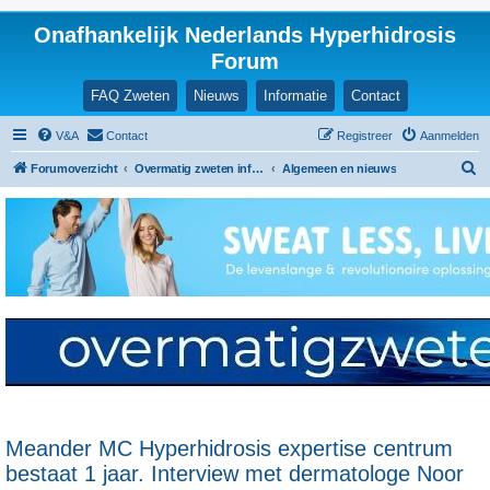
Onafhankelijk Nederlands Hyperhidrosis
Forum
FAQ Zweten
Nieuws
Informatie
Contact
V&A
Contact
Registreer
Aanmelden
Z
Forumoverzicht
Overmatig zweten informatie en ervaringen
Algemeen en nieuws
o
e
k
Meander MC Hyperhidrosis expertise centrum
bestaat 1 jaar. Interview met dermatologe Noor