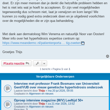
doet. Er zijn meer mensen dan je denkt die hetzelfde probleem hebben en
het is niet iets wat je hoeft te accepteren. Er zijn veel mogelijkheden
tegenwoordig dus schroom niet, laat je verwijzen en kom langs! We
kunnen zo nodig goed extra onderzoek doen en je uitgebreid voorlichten
over de mogelijkheden die er zijn qua behandeling.
Met dank aan dermatoloog Wim Venema en natuurlijk Noor van Oosten!
Meer info over het hyperhidrosis expertise centrum op:
https://www.meandermc.nl/patientenporta ... tig-zweten
Groetjes Thijs
Plaats reactie
1 bericht • Pagina
1
van
1
Vergelijkbare Onderwerpen
Interview met professor Frank Bosmans van Universiteit
Gent/VUB over nieuw genetische hyperhidrosis onderzoek
Laatste bericht door
Thijs
«
ma 20 jul 2026, 09:05
Geplaatst in
Algemeen en nieuws
Oproep interview magazine (M/V) Leeftijd 50+
Laatste bericht door
Thijs
«
za 21 mar 2026, 13:52
Geplaatst in
Algemeen en nieuws
Reacties:
3