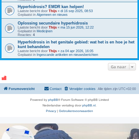
Hyperhidrosis? EMDR kan helpen!
Laatste bericht door
Thijs
«
di 16 sep 2025, 08:53
Geplaatst in
Algemeen en nieuws
Oplossing secundaire hyperhidrosis
Laatste bericht door
Thijs
«
ma 15 jun 2026, 12:22
Geplaatst in
Medicijnen
Reacties:
4
Hyperhidrosis in het genitale gebied: wat het is en hoe je het
kunt behandelen
Laatste bericht door
Thijs
«
za 04 apr 2026, 16:05
Geplaatst in
Ingescande artikelen en nieuwsberichten
Ga naar
Forumoverzicht
Contact
Verwijder cookies
Alle tijden zijn
UTC+02:00
Powered by
phpBB
® Forum Software © phpBB Limited
Nederlandse vertaling door
phpBB.nl
.
Privacy
|
Gebruikersvoorwaarden