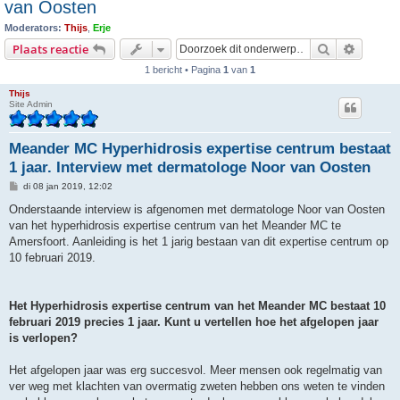
van Oosten
Moderators:
Thijs
,
Erje
Zoek
Uitgebr
Plaats reactie
1 bericht • Pagina
1
van
1
Thijs
Site Admin
Meander MC Hyperhidrosis expertise centrum bestaat
1 jaar. Interview met dermatologe Noor van Oosten
B
di 08 jan 2019, 12:02
e
r
Onderstaande interview is afgenomen met dermatologe Noor van Oosten
i
van het hyperhidrosis expertise centrum van het Meander MC te
c
h
Amersfoort. Aanleiding is het 1 jarig bestaan van dit expertise centrum op
t
10 februari 2019.
Het Hyperhidrosis expertise centrum van het Meander MC bestaat 10
februari 2019 precies 1 jaar. Kunt u vertellen hoe het afgelopen jaar
is verlopen?
Het afgelopen jaar was erg succesvol. Meer mensen ook regelmatig van
ver weg met klachten van overmatig zweten hebben ons weten te vinden