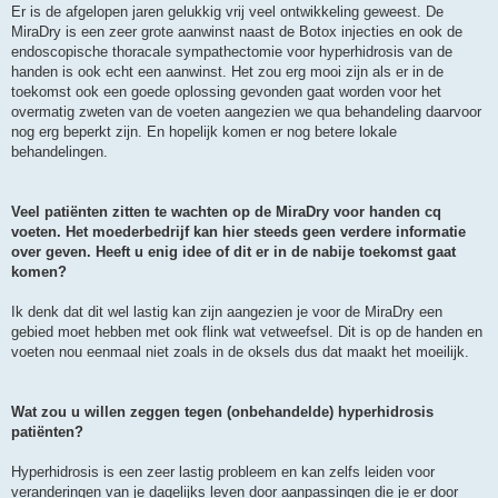
Er is de afgelopen jaren gelukkig vrij veel ontwikkeling geweest. De
MiraDry is een zeer grote aanwinst naast de Botox injecties en ook de
endoscopische thoracale sympathectomie voor hyperhidrosis van de
handen is ook echt een aanwinst. Het zou erg mooi zijn als er in de
toekomst ook een goede oplossing gevonden gaat worden voor het
overmatig zweten van de voeten aangezien we qua behandeling daarvoor
nog erg beperkt zijn. En hopelijk komen er nog betere lokale
behandelingen.
Veel patiënten zitten te wachten op de MiraDry voor handen cq
voeten. Het moederbedrijf kan hier steeds geen verdere informatie
over geven. Heeft u enig idee of dit er in de nabije toekomst gaat
komen?
Ik denk dat dit wel lastig kan zijn aangezien je voor de MiraDry een
gebied moet hebben met ook flink wat vetweefsel. Dit is op de handen en
voeten nou eenmaal niet zoals in de oksels dus dat maakt het moeilijk.
Wat zou u willen zeggen tegen (onbehandelde) hyperhidrosis
patiënten?
Hyperhidrosis is een zeer lastig probleem en kan zelfs leiden voor
veranderingen van je dagelijks leven door aanpassingen die je er door