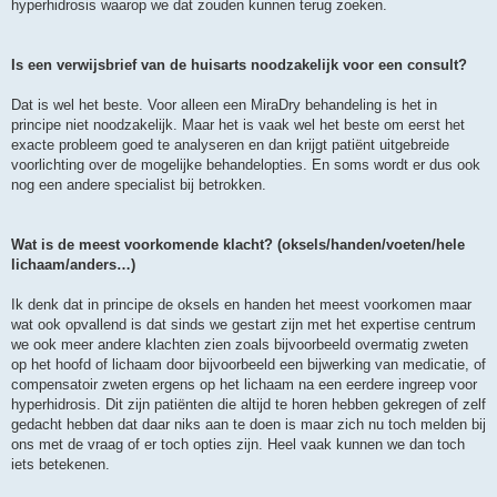
hyperhidrosis waarop we dat zouden kunnen terug zoeken.
Is een verwijsbrief van de huisarts noodzakelijk voor een consult?
Dat is wel het beste. Voor alleen een MiraDry behandeling is het in
principe niet noodzakelijk. Maar het is vaak wel het beste om eerst het
exacte probleem goed te analyseren en dan krijgt patiënt uitgebreide
voorlichting over de mogelijke behandelopties. En soms wordt er dus ook
nog een andere specialist bij betrokken.
Wat is de meest voorkomende klacht? (oksels/handen/voeten/hele
lichaam/anders…)
Ik denk dat in principe de oksels en handen het meest voorkomen maar
wat ook opvallend is dat sinds we gestart zijn met het expertise centrum
we ook meer andere klachten zien zoals bijvoorbeeld overmatig zweten
op het hoofd of lichaam door bijvoorbeeld een bijwerking van medicatie, of
compensatoir zweten ergens op het lichaam na een eerdere ingreep voor
hyperhidrosis. Dit zijn patiënten die altijd te horen hebben gekregen of zelf
gedacht hebben dat daar niks aan te doen is maar zich nu toch melden bij
ons met de vraag of er toch opties zijn. Heel vaak kunnen we dan toch
iets betekenen.