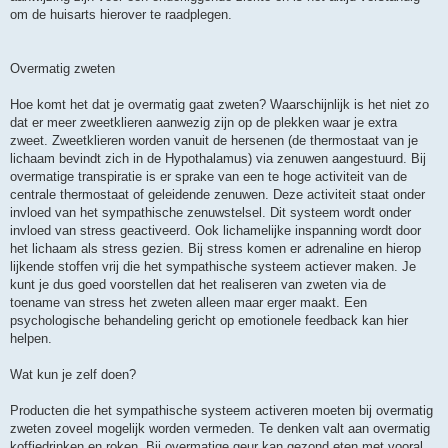
om de huisarts hierover te raadplegen.
Overmatig zweten
Hoe komt het dat je overmatig gaat zweten? Waarschijnlijk is het niet zo
dat er meer zweetklieren aanwezig zijn op de plekken waar je extra
zweet. Zweetklieren worden vanuit de hersenen (de thermostaat van je
lichaam bevindt zich in de Hypothalamus) via zenuwen aangestuurd. Bij
overmatige transpiratie is er sprake van een te hoge activiteit van de
centrale thermostaat of geleidende zenuwen. Deze activiteit staat onder
invloed van het sympathische zenuwstelsel. Dit systeem wordt onder
invloed van stress geactiveerd. Ook lichamelijke inspanning wordt door
het lichaam als stress gezien. Bij stress komen er adrenaline en hierop
lijkende stoffen vrij die het sympathische systeem actiever maken. Je
kunt je dus goed voorstellen dat het realiseren van zweten via de
toename van stress het zweten alleen maar erger maakt. Een
psychologische behandeling gericht op emotionele feedback kan hier
helpen.
Wat kun je zelf doen?
Producten die het sympathische systeem activeren moeten bij overmatig
zweten zoveel mogelijk worden vermeden. Te denken valt aan overmatig
koffiedrinken en roken. Bij overmatige geur kan gezond eten met vooral