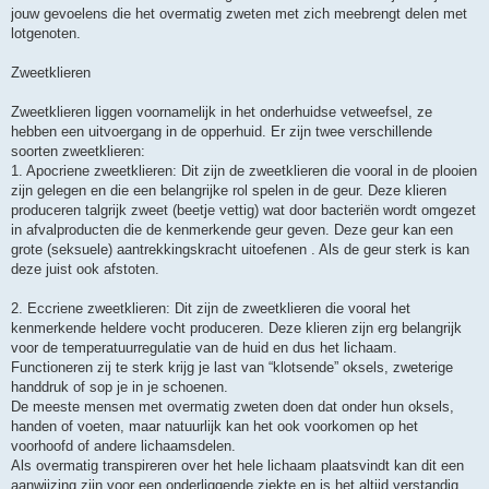
jouw gevoelens die het overmatig zweten met zich meebrengt delen met
lotgenoten.
Zweetklieren
Zweetklieren liggen voornamelijk in het onderhuidse vetweefsel, ze
hebben een uitvoergang in de opperhuid. Er zijn twee verschillende
soorten zweetklieren:
1. Apocriene zweetklieren: Dit zijn de zweetklieren die vooral in de plooien
zijn gelegen en die een belangrijke rol spelen in de geur. Deze klieren
produceren talgrijk zweet (beetje vettig) wat door bacteriën wordt omgezet
in afvalproducten die de kenmerkende geur geven. Deze geur kan een
grote (seksuele) aantrekkingskracht uitoefenen . Als de geur sterk is kan
deze juist ook afstoten.
2. Eccriene zweetklieren: Dit zijn de zweetklieren die vooral het
kenmerkende heldere vocht produceren. Deze klieren zijn erg belangrijk
voor de temperatuurregulatie van de huid en dus het lichaam.
Functioneren zij te sterk krijg je last van “klotsende” oksels, zweterige
handdruk of sop je in je schoenen.
De meeste mensen met overmatig zweten doen dat onder hun oksels,
handen of voeten, maar natuurlijk kan het ook voorkomen op het
voorhoofd of andere lichaamsdelen.
Als overmatig transpireren over het hele lichaam plaatsvindt kan dit een
aanwijzing zijn voor een onderliggende ziekte en is het altijd verstandig