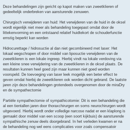
Deze behandelingen zijn gericht op kapot maken van zweetklieren of
gedeeltelijk onderbreken van aansturende zenuwen.
Chirurgisch verwijderen van huid: Het verwijderen van de huid in de oksel
wordt eigenlijk niet meer als behandeling toegepast omdat door de
littekenvorming en een ontstaand relatief huidtekort de schouderfunctie
ernstig beperkt kan worden
Hidrocurettage / hidrosuctie al dan niet gecombineerd met laser: Het
lokaal wegschrapen of door middel van liposuctie verwijderen van de
zweetklieren is een lokale ingreep. Hierbij vindt na lokale verdoving via
een kleine snee verwijdering van de zweetklieren in de oksel plaats. De
resultaten kunnen heel goed zijn maar kunnen niet goed worden
voorspeld. De toevoeging van laser leek mogelijk een beter effect te
geven omdat hierbij de zweetklieren ook worden dicht gebrand. De laatste
jaren zijn deze behandelingen grotendeels overgenomen door de miraDry
en de sympathectomie
Partiële sympathectomie of sympathicotomie: Dit is een behandeling die
al een tientallen jaren door thoraxchirurgen en soms neurochirurgen wordt
uitgevoerd. Hierbij wordt onder volledige narcose nadat er een klaplong is
gemaakt door middel van een scoop (een soort kijkbuis) de aansturende
sympathische zenuw deels doorgebrand. In het verleden kwamen er na
de behandeling nog wel eens complicaties voor zoals compensatoir