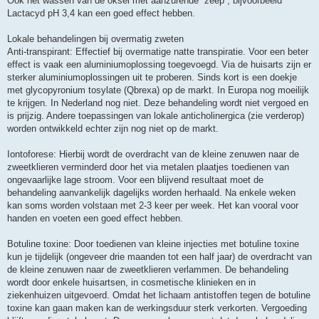
Ook het wassen van de oksel met aanzurende “zeep”, bijvoorbeeld
Lactacyd pH 3,4 kan een goed effect hebben.
Lokale behandelingen bij overmatig zweten
Anti-transpirant: Effectief bij overmatige natte transpiratie. Voor een beter
effect is vaak een aluminiumoplossing toegevoegd. Via de huisarts zijn er
sterker aluminiumoplossingen uit te proberen. Sinds kort is een doekje
met glycopyronium tosylate (Qbrexa) op de markt. In Europa nog moeilijk
te krijgen. In Nederland nog niet. Deze behandeling wordt niet vergoed en
is prijzig. Andere toepassingen van lokale anticholinergica (zie verderop)
worden ontwikkeld echter zijn nog niet op de markt.
Iontoforese: Hierbij wordt de overdracht van de kleine zenuwen naar de
zweetklieren verminderd door het via metalen plaatjes toedienen van
ongevaarlijke lage stroom. Voor een blijvend resultaat moet de
behandeling aanvankelijk dagelijks worden herhaald. Na enkele weken
kan soms worden volstaan met 2-3 keer per week. Het kan vooral voor
handen en voeten een goed effect hebben.
Botuline toxine: Door toedienen van kleine injecties met botuline toxine
kun je tijdelijk (ongeveer drie maanden tot een half jaar) de overdracht van
de kleine zenuwen naar de zweetklieren verlammen. De behandeling
wordt door enkele huisartsen, in cosmetische klinieken en in
ziekenhuizen uitgevoerd. Omdat het lichaam antistoffen tegen de botuline
toxine kan gaan maken kan de werkingsduur sterk verkorten. Vergoeding