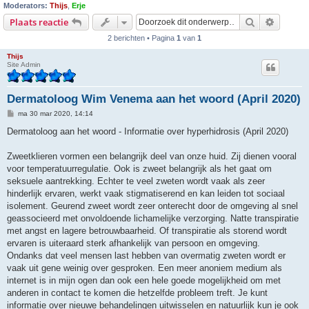
Moderators:
Thijs
,
Erje
Zoek
Uitgebr
Plaats reactie
2 berichten • Pagina
1
van
1
Thijs
Site Admin
Dermatoloog Wim Venema aan het woord (April 2020)
B
ma 30 mar 2020, 14:14
e
r
Dermatoloog aan het woord - Informatie over hyperhidrosis (April 2020)
i
c
h
Zweetklieren vormen een belangrijk deel van onze huid. Zij dienen vooral
t
voor temperatuurregulatie. Ook is zweet belangrijk als het gaat om
seksuele aantrekking. Echter te veel zweten wordt vaak als zeer
hinderlijk ervaren, werkt vaak stigmatiserend en kan leiden tot sociaal
isolement. Geurend zweet wordt zeer onterecht door de omgeving al snel
geassocieerd met onvoldoende lichamelijke verzorging. Natte transpiratie
met angst en lagere betrouwbaarheid. Of transpiratie als storend wordt
ervaren is uiteraard sterk afhankelijk van persoon en omgeving.
Ondanks dat veel mensen last hebben van overmatig zweten wordt er
vaak uit gene weinig over gesproken. Een meer anoniem medium als
internet is in mijn ogen dan ook een hele goede mogelijkheid om met
anderen in contact te komen die hetzelfde probleem treft. Je kunt
informatie over nieuwe behandelingen uitwisselen en natuurlijk kun je ook