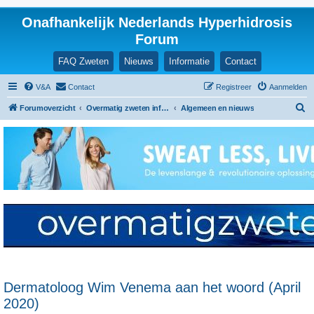
Onafhankelijk Nederlands Hyperhidrosis
Forum
FAQ Zweten
Nieuws
Informatie
Contact
V&A
Contact
Registreer
Aanmelden
Z
Forumoverzicht
Overmatig zweten informatie en ervaringen
Algemeen en nieuws
o
e
k
Dermatoloog Wim Venema aan het woord (April
2020)