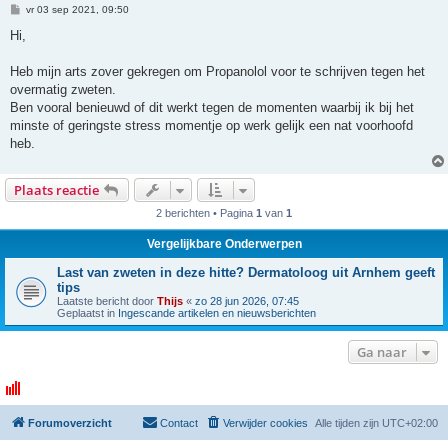
B
vr 03 sep 2021, 09:50
e
r
Hi,
i
c
h
Heb mijn arts zover gekregen om Propanolol voor te schrijven tegen het
t
overmatig zweten.
Ben vooral benieuwd of dit werkt tegen de momenten waarbij ik bij het
minste of geringste stress momentje op werk gelijk een nat voorhoofd
heb.
Plaats reactie
2 berichten • Pagina
1
van
1
Vergelijkbare Onderwerpen
Last van zweten in deze hitte? Dermatoloog uit Arnhem geeft
tips
Laatste bericht door
Thijs
«
zo 28 jun 2026, 07:45
Geplaatst in
Ingescande artikelen en nieuwsberichten
Ga naar
Forumoverzicht
Contact
Verwijder cookies
Alle tijden zijn
UTC+02:00