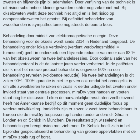
zweten en blijvende pijn bij ademhalen. Door verfijning van de techniek is
dit risico substantieel kleiner geworden echter nog zeker niet nul. Bij
okselzweten werkt deze techniek niet altijd en is het risico op
compensatiezweten het grootst. Bij definitief behandelen van
zweethanden is sympathectomie nog steeds de eerste keus.
Behandeling door middel van elektromagnetische energie: Deze
behandeling voor de oksels wordt sinds 2014 in Nederland toegepast. De
behandeling onder lokale verdoving (verdunt verdovingsmiddel =
tumescent) geeft in onderzoek een blijvende reductie van meer dan 82 %
van het okselzweten na twee behandelsessies. Door optimalisatie van het
behandelprotocol is dit de laatste jaren verder verbeterd. In de patiënten
die ik met het nieuwe protocol behandel is ongeveer 80% na een
behandeling tevreden (voldoende reductie). Na twee behandelingen is dit
zeker 90%. 100% garantie is niet te geven ook omdat het onmogelijk is
om alle zweetklieren te raken en zoals ik eerder uitlegde het zweten onder
invloed staat van centrale processen. miraDry voor handen en voeten
staat nog ter discussie. Leken de aanvankelijke resultaten veelbelovend
heeft het Amerikaanse bedrijf op dit moment geen duidelijke focus op
verdere ontwikkeling. Inmiddels zijn er zover ik weet twee behandelaars in
Europa die de miraDry toepassen op handen onder andere dr. Shra in
Londen en dr. Schick in München. De resultaten zijn wisselend en
behandelingen brengt risico met zich mee. Dr. Schick heeft zich in het
bijzonder gespecialiseerd in behandeling van grotere oppervlakten met de
miraDry zoals rug of borst.