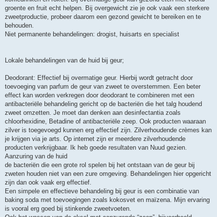
groente en fruit echt helpen. Bij overgewicht zie je ook vaak een sterkere
zweetproductie, probeer daarom een gezond gewicht te bereiken en te
behouden.
Niet permanente behandelingen: drogist, huisarts en specialist
Lokale behandelingen van de huid bij geur;
Deodorant: Effectief bij overmatige geur. Hierbij wordt getracht door
toevoeging van parfum de geur van zweet te overstemmen. Een beter
effect kan worden verkregen door deodorant te combineren met een
antibacteriële behandeling gericht op de bacteriën die het talg houdend
zweet omzetten. Je moet dan denken aan desinfectantia zoals
chloorhexidine, Betadine of antibacteriële zeep. Ook producten waaraan
zilver is toegevoegd kunnen erg effectief zijn. Zilverhoudende crèmes kan
je krijgen via je arts. Op internet zijn er meerdere zilverhoudende
producten verkrijgbaar. Ik heb goede resultaten van Nuud gezien.
Aanzuring van de huid
de bacteriën die een grote rol spelen bij het ontstaan van de geur bij
zweten houden niet van een zure omgeving. Behandelingen hier opgericht
zijn dan ook vaak erg effectief.
Een simpele en effectieve behandeling bij geur is een combinatie van
baking soda met toevoegingen zoals kokosvet en maïzena. Mijn ervaring
is vooral erg goed bij stinkende zweetvoeten.