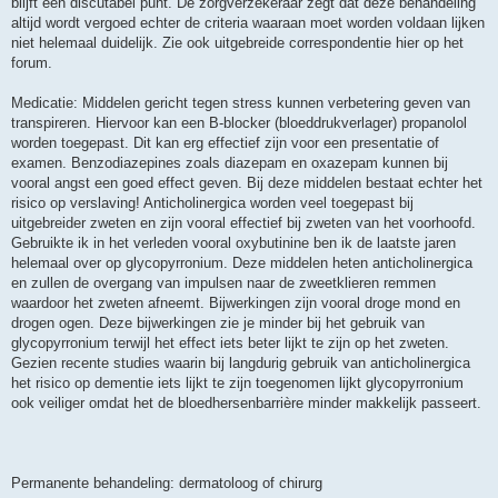
blijft een discutabel punt. De zorgverzekeraar zegt dat deze behandeling
altijd wordt vergoed echter de criteria waaraan moet worden voldaan lijken
niet helemaal duidelijk. Zie ook uitgebreide correspondentie hier op het
forum.
Medicatie: Middelen gericht tegen stress kunnen verbetering geven van
transpireren. Hiervoor kan een B-blocker (bloeddrukverlager) propanolol
worden toegepast. Dit kan erg effectief zijn voor een presentatie of
examen. Benzodiazepines zoals diazepam en oxazepam kunnen bij
vooral angst een goed effect geven. Bij deze middelen bestaat echter het
risico op verslaving! Anticholinergica worden veel toegepast bij
uitgebreider zweten en zijn vooral effectief bij zweten van het voorhoofd.
Gebruikte ik in het verleden vooral oxybutinine ben ik de laatste jaren
helemaal over op glycopyrronium. Deze middelen heten anticholinergica
en zullen de overgang van impulsen naar de zweetklieren remmen
waardoor het zweten afneemt. Bijwerkingen zijn vooral droge mond en
drogen ogen. Deze bijwerkingen zie je minder bij het gebruik van
glycopyrronium terwijl het effect iets beter lijkt te zijn op het zweten.
Gezien recente studies waarin bij langdurig gebruik van anticholinergica
het risico op dementie iets lijkt te zijn toegenomen lijkt glycopyrronium
ook veiliger omdat het de bloedhersenbarrière minder makkelijk passeert.
Permanente behandeling: dermatoloog of chirurg