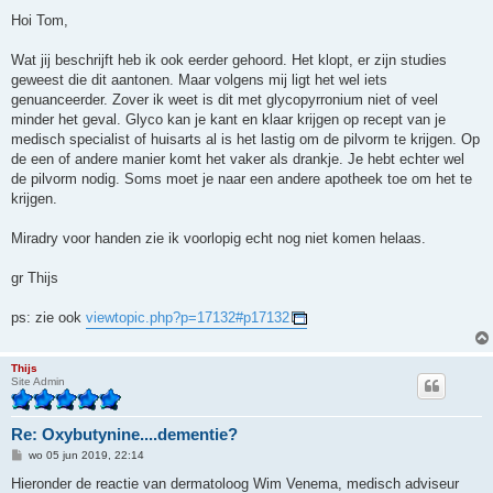
e
r
Hoi Tom,
i
c
h
Wat jij beschrijft heb ik ook eerder gehoord. Het klopt, er zijn studies
t
geweest die dit aantonen. Maar volgens mij ligt het wel iets
genuanceerder. Zover ik weet is dit met glycopyrronium niet of veel
minder het geval. Glyco kan je kant en klaar krijgen op recept van je
medisch specialist of huisarts al is het lastig om de pilvorm te krijgen. Op
de een of andere manier komt het vaker als drankje. Je hebt echter wel
de pilvorm nodig. Soms moet je naar een andere apotheek toe om het te
krijgen.
Miradry voor handen zie ik voorlopig echt nog niet komen helaas.
gr Thijs
ps: zie ook
viewtopic.php?p=17132#p17132
Thijs
Site Admin
Re: Oxybutynine....dementie?
B
wo 05 jun 2019, 22:14
e
r
Hieronder de reactie van dermatoloog Wim Venema, medisch adviseur