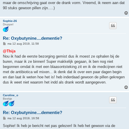
maar de omschrijving gaat over de drank vorm. Vreemd, ik neem aan dat
90 stuks gewoon pillen zijn.....)
Sophie-26
Druppel
Re: Oxybutynine....dementie?
B
ma 12 aug 2019, 11:58
e
r
@Thijs
i
Nou ik had de eerste bezorging gemist dus ik moest ze ophalen bij de
c
h
buren, maar ik ze binnen! Super makkelijk gegaan, ik ben nog niet
t
begonnen omdat ik met een blaasontsteking zit en ik de medicijnen niet
met de antibiotica wil mixen... ik denk dat ik over een paar dagen begin
en dan laat ik weten hoe het is! heb inderdaad gewoon de pillen gekregen
dus ik weet niet waarom het indd als drank wordt aangegeven.
Caroline_o
Beekje
Re: Oxybutynine....dementie?
B
ma 12 aug 2019, 16:58
e
r
Sophie! Ik heb je bericht net pas gelezen! Ik heb het gewoon via de
i