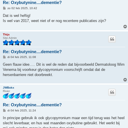
Re: Oxybutynine....dementie?
B
zo 02 feb 2025, 10:42
e
r
Dat is wel heftig!
i
Is wel van 2017, weet niet of er nog recentere publicaties zijn?
c
h
t
Thijs
Site Admin
Re: Oxybutynine....dementie?
B
di 04 feb 2025, 11:08
e
r
Geen flauw idee..... Dit is wel de reden dat bijvoorbeeld Dermatoloog Wim
i
Venema bij voorkeur glycopyrronium voorschrijft omdat dat de
c
h
hersenbarriere niet doorbreekt.
t
JWBokx
Rivier
Re: Oxybutynine....dementie?
B
di 04 feb 2025, 11:24
e
r
In principe gebruik ik ook glycopyrronium maar een tijd terug was het heel
i
slecht leverbaar, en hus wat maanden oxybutine gebruikt. Het werkt bij
c
h