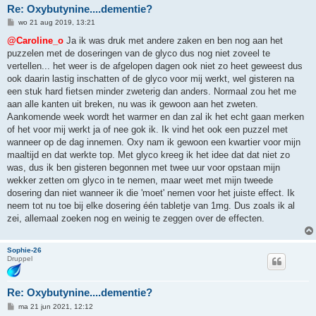
Re: Oxybutynine....dementie?
B
wo 21 aug 2019, 13:21
e
r
@Caroline_o
Ja ik was druk met andere zaken en ben nog aan het
i
puzzelen met de doseringen van de glyco dus nog niet zoveel te
c
h
vertellen... het weer is de afgelopen dagen ook niet zo heet geweest dus
t
ook daarin lastig inschatten of de glyco voor mij werkt, wel gisteren na
een stuk hard fietsen minder zweterig dan anders. Normaal zou het me
aan alle kanten uit breken, nu was ik gewoon aan het zweten.
Aankomende week wordt het warmer en dan zal ik het echt gaan merken
of het voor mij werkt ja of nee gok ik. Ik vind het ook een puzzel met
wanneer op de dag innemen. Oxy nam ik gewoon een kwartier voor mijn
maaltijd en dat werkte top. Met glyco kreeg ik het idee dat dat niet zo
was, dus ik ben gisteren begonnen met twee uur voor opstaan mijn
wekker zetten om glyco in te nemen, maar weet met mijn tweede
dosering dan niet wanneer ik die 'moet' nemen voor het juiste effect. Ik
neem tot nu toe bij elke dosering één tabletje van 1mg. Dus zoals ik al
zei, allemaal zoeken nog en weinig te zeggen over de effecten.
Sophie-26
Druppel
Re: Oxybutynine....dementie?
B
ma 21 jun 2021, 12:12
e