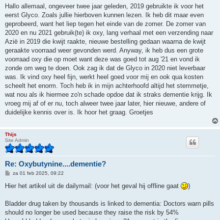
r
Hallo allemaal, ongeveer twee jaar geleden, 2019 gebruikte ik voor het
i
eerst Glyco. Zoals jullie hierboven kunnen lezen. Ik heb dit maar even
c
h
geprobeerd, want het liep tegen het einde van de zomer. De zomer van
t
2020 en nu 2021 gebruik(te) ik oxy, lang verhaal met een verzending naar
Azië in 2019 die kwijt raakte, nieuwe bestelling gedaan waarna de kwijt
geraakte voorraad weer gevonden werd. Anyway, ik heb dus een grote
voorraad oxy die op moet want deze was goed tot aug '21 en vond ik
zonde om weg te doen. Ook zag ik dat de Glyco in 2020 niet leverbaar
was. Ik vind oxy heel fijn, werkt heel goed voor mij en ook qua kosten
scheelt het enorm. Toch heb ik in mijn achterhoofd altijd het stemmetje,
wat nou als ik hiermee zo'n schade opdoe dat ik straks dementie krijg. Ik
vroeg mij af of er nu, toch alweer twee jaar later, hier nieuwe, andere of
duidelijke kennis over is. Ik hoor het graag. Groetjes
Thijs
Site Admin
Re: Oxybutynine....dementie?
B
za 01 feb 2025, 09:22
e
r
Hier het artikel uit de dailymail: (voor het geval hij offline gaat
)
i
c
h
Bladder drug taken by thousands is linked to dementia: Doctors warn pills
t
should no longer be used because they raise the risk by 54%