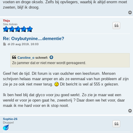
h
voeten en droge oksels. Zelfs bij opvliegers, waarbij ik altijd enorm moet
t
zweten, blijf ik droog.
Thijs
Site Admin
Re: Oxybutynine....dementie?
B
di 20 aug 2019, 16:03
e
r
i
Caroline_o
schreef:
c
h
Zo jammer dat er niet meer wordt gereageerd.
t
Geef het de tijd. Dit forum is van oudsher een leesforum. Mensen
schrijven helaas maar amper en als ze eenmaal van hun probleem af zijn
zie je ze ook niet meer terug.
Dit bericht is wel al 555 x gelezen.
Ik ben heel blij dat glyco voor jou goed werkt. Zo zie je maar wat een
wereld er voor je open gaat he, zweetvrij ? Daar doen we het voor, daar
maak ik me hard voor en ik stop nooit.
Sophie-26
Druppel