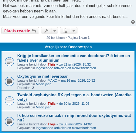
mij ook minder, maar is dan beter dan niets....
t
Het was ook maar iets van een half jaar, dus zal niet gelijk schrikbarende
gevolgen hebben neem ik aan.
Maar voor een volgende keer klinkt het dan toch anders na dit bericht....
Plaats reactie
20 berichten • Pagina
1
van
1
Vergelijkbare Onderwerpen
Krijg je borstkanker en dementie van deodorant? 5 feiten en
fabels over aluminium
Laatste bericht door
Thijs
«
zo 21 jun 2026, 15:32
Geplaatst in
Ingescande artikelen en nieuwsberichten
Oxybutynine niet leverbaar
Laatste bericht door
MAKO
«
ma 16 mar 2026, 20:32
Geplaatst in
Medicijnen
Reacties:
2
Twofold oxybutynine RX gel tegen o.a. handzweten (Amerika
only)
Laatste bericht door
Thijs
«
do 30 jul 2026, 11:05
Geplaatst in
Medicijnen
Ik heb een vieze smaak in mijn mond door oxybutynine: wat
nu?
Laatste bericht door
Thijs
«
zo 03 mei 2026, 14:02
Geplaatst in
Ingescande artikelen en nieuwsberichten