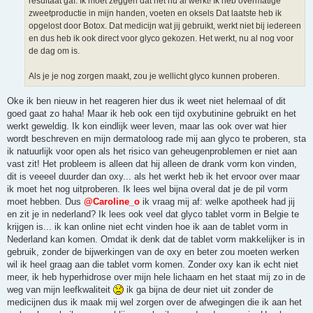
resultaat gaf. Ik moet zeggen dat het nu al werkt! Ik heb overmatige
zweetproductie in mijn handen, voeten en oksels Dat laatste heb ik
opgelost door Botox. Dat medicijn wat jij gebruikt, werkt niet bij iedereen
en dus heb ik ook direct voor glyco gekozen. Het werkt, nu al nog voor
de dag om is.
Als je je nog zorgen maakt, zou je wellicht glyco kunnen proberen.
Oke ik ben nieuw in het reageren hier dus ik weet niet helemaal of dit
goed gaat zo haha! Maar ik heb ook een tijd oxybutinine gebruikt en het
werkt geweldig. Ik kon eindlijk weer leven, maar las ook over wat hier
wordt beschreven en mijn dermatoloog rade mij aan glyco te proberen, sta
ik natuurlijk voor open als het risico van geheugenproblemen er niet aan
vast zit! Het probleem is alleen dat hij alleen de drank vorm kon vinden,
dit is veeeel duurder dan oxy... als het werkt heb ik het ervoor over maar
ik moet het nog uitproberen. Ik lees wel bijna overal dat je de pil vorm
moet hebben. Dus
@Caroline_o
ik vraag mij af: welke apotheek had jij
en zit je in nederland? Ik lees ook veel dat glyco tablet vorm in Belgie te
krijgen is... ik kan online niet echt vinden hoe ik aan de tablet vorm in
Nederland kan komen. Omdat ik denk dat de tablet vorm makkelijker is in
gebruik, zonder de bijwerkingen van de oxy en beter zou moeten werken
wil ik heel graag aan die tablet vorm komen. Zonder oxy kan ik echt niet
meer, ik heb hyperhidrose over mijn hele lichaam en het staat mij zo in de
weg van mijn leefkwaliteit
ik ga bijna de deur niet uit zonder de
medicijnen dus ik maak mij wel zorgen over de afwegingen die ik aan het