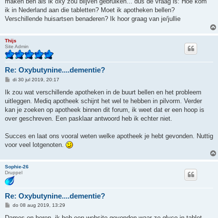
maken ben als ik oxy zou blijven gebruiken... dus de vraag is: Hoe kom
ik in Nederland aan die tabletten? Moet ik apotheken bellen?
Verschillende huisartsen benaderen? Ik hoor graag van je/jullie
Thijs
Site Admin
Re: Oxybutynine....dementie?
B
di 30 jul 2019, 20:17
e
r
Ik zou wat verschillende apotheken in de buurt bellen en het probleem
i
uitleggen. Mediq apotheek schijnt het wel te hebben in pilvorm. Verder
c
h
kan je zoeken op apotheek binnen dit forum, ik weet dat er een hoop is
t
over geschreven. Een pasklaar antwoord heb ik echter niet.
Succes en laat ons vooral weten welke apotheek je hebt gevonden. Nuttig
voor veel lotgenoten.
Sophie-26
Druppel
Re: Oxybutynine....dementie?
B
do 08 aug 2019, 13:29
e
r
Dames en heren, ik heb een website gevonden waar ze glyco in tablet