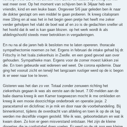
wat meer over. Op het moment van schijven ben ik 34jaar heb een
vriendin, kind en een leuke baan. Ongeveer 5/6 jaar geleden ben ik naar
de dokter gestapt om een middel te gaan proberen. Ik kreeg citalopram
mee 10mg en al was het in het begin geen pretje het heeft me zeker
verder geholpen het vlakt de boel wat af en zo is de gedachten sneller uit
het hoofd dat ik wel is kan gaan blozen. op het werk wordt ik als
afdelingshoofd steeds meer betrokken in vergaderingen.
En nu na al die jaren heb ik besloten me te laten opereren. thoracale
sympathectomie noemen ze het. Ergens in februari de intake gehad bij dr.
Fritschy in het Isala ziekenhuis in Zwolle. en een goed gevoel aan over
gehouden. Sympathieke man. Ergens voor de zomer moest lukken zei
die. En toen gebeurde wat iedereen wel weet. De corona epidemie. Daar
ging het vooruit zicht en terwijl het langzaam rustiger werd op de ic begon
ik er weer naar toe te leven.
Gisteren was het dan zo ver. Totaal zonder zenuwen richting het
ziekenhuis gegaan ik was als eerste aan de beurt. 7.00 melden aan de
balie daarna kreeg ik een Kamer toegewezen mocht ik me omkleden en
kreeg ik een mooie doorzichtige onderbroek en operatie jasje. 2
paracetamol en diclofinac in je mik en door naar de voorbehandeling. Bij
binnenkomst, tijdens de overdracht van afdeling en toen ik op de ok lag
werden me dezelfde vragen gesteld. Wie ik was, geboortedatum en wat ik
kwam doen. Zo kon er geen misverstand ontstaan. Het zijn de kleine
dingetjes die je confortabel doen voelen. Er werd op de ok nog een kleine