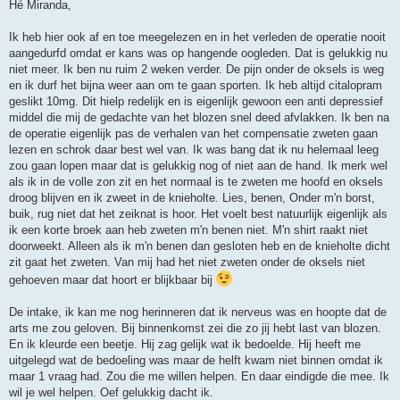
r
Hé Miranda,
i
c
h
Ik heb hier ook af en toe meegelezen en in het verleden de operatie nooit
t
aangedurfd omdat er kans was op hangende oogleden. Dat is gelukkig nu
niet meer. Ik ben nu ruim 2 weken verder. De pijn onder de oksels is weg
en ik durf het bijna weer aan om te gaan sporten. Ik heb altijd citalopram
geslikt 10mg. Dit hielp redelijk en is eigenlijk gewoon een anti depressief
middel die mij de gedachte van het blozen snel deed afvlakken. Ik ben na
de operatie eigenlijk pas de verhalen van het compensatie zweten gaan
lezen en schrok daar best wel van. Ik was bang dat ik nu helemaal leeg
zou gaan lopen maar dat is gelukkig nog of niet aan de hand. Ik merk wel
als ik in de volle zon zit en het normaal is te zweten me hoofd en oksels
droog blijven en ik zweet in de knieholte. Lies, benen, Onder m'n borst,
buik, rug niet dat het zeiknat is hoor. Het voelt best natuurlijk eigenlijk als
ik een korte broek aan heb zweten m'n benen niet. M'n shirt raakt niet
doorweekt. Alleen als ik m'n benen dan gesloten heb en de knieholte dicht
zit gaat het zweten. Van mij had het niet zweten onder de oksels niet
gehoeven maar dat hoort er blijkbaar bij
De intake, ik kan me nog herinneren dat ik nerveus was en hoopte dat de
arts me zou geloven. Bij binnenkomst zei die zo jij hebt last van blozen.
En ik kleurde een beetje. Hij zag gelijk wat ik bedoelde. Hij heeft me
uitgelegd wat de bedoeling was maar de helft kwam niet binnen omdat ik
maar 1 vraag had. Zou die me willen helpen. En daar eindigde die mee. Ik
wil je wel helpen. Oef gelukkig dacht ik.