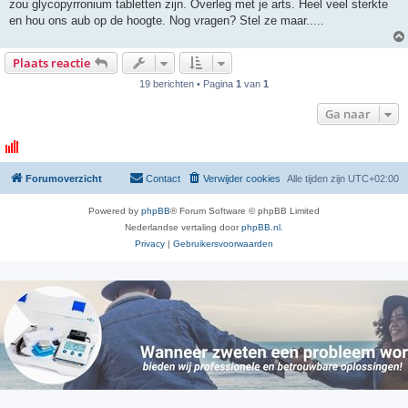
zou glycopyrronium tabletten zijn. Overleg met je arts. Heel veel sterkte
c
h
en hou ons aub op de hoogte. Nog vragen? Stel ze maar.....
t
Plaats reactie
19 berichten • Pagina
1
van
1
Ga naar
Forumoverzicht
Contact
Verwijder cookies
Alle tijden zijn
UTC+02:00
Powered by
phpBB
® Forum Software © phpBB Limited
Nederlandse vertaling door
phpBB.nl
.
Privacy
|
Gebruikersvoorwaarden