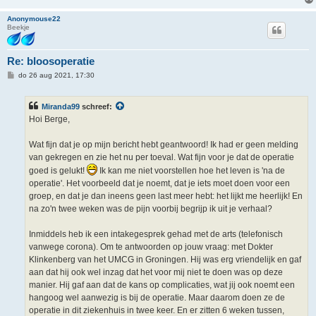
Anonymouse22
Beekje
Re: bloosoperatie
B
do 26 aug 2021, 17:30
e
r
i
Miranda99
schreef:
c
h
Hoi Berge,
t
Wat fijn dat je op mijn bericht hebt geantwoord! Ik had er geen melding
van gekregen en zie het nu per toeval. Wat fijn voor je dat de operatie
goed is gelukt!
Ik kan me niet voorstellen hoe het leven is 'na de
operatie'. Het voorbeeld dat je noemt, dat je iets moet doen voor een
groep, en dat je dan ineens geen last meer hebt: het lijkt me heerlijk! En
na zo'n twee weken was de pijn voorbij begrijp ik uit je verhaal?
Inmiddels heb ik een intakegesprek gehad met de arts (telefonisch
vanwege corona). Om te antwoorden op jouw vraag: met Dokter
Klinkenberg van het UMCG in Groningen. Hij was erg vriendelijk en gaf
aan dat hij ook wel inzag dat het voor mij niet te doen was op deze
manier. Hij gaf aan dat de kans op complicaties, wat jij ook noemt een
hangoog wel aanwezig is bij de operatie. Maar daarom doen ze de
operatie in dit ziekenhuis in twee keer. En er zitten 6 weken tussen,