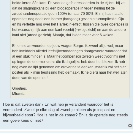
beide keren één kant. En voor de geïnteresseerden in de cijfers: hij zei
dat de slagingskans bij een bloosoperatie in tegenstelling tot de
zweethandenoperatie geen 100% is maar 70-80%. En hij had na alle
operaties nog nooit een horner (hangoog) gezien als complicatie. Oja
en hij vertelde nog over het Harlekijn-effect: tussen die twee operaties is
het waarschijnlijk aan één kant voorbij (=wit gezicht) en aan de andere
kant niet (=rood gezicht). Maarja, dat is dan maar voor 6 weken.
En om te antwoorden op jouw vragen Berge: ik zweet altijd wel, maar
heb inmiddels allerlei leefstijlveranderingen doorgevoerd waardoor dat
al een stuk minder is. Maar het compensoir zweten weegt voor mij niet
op tegen de enorme stress die ik dagelijks heb door het blozen. Ik heb
nog even de tijd genomen om erover na te denken, maar ik zal het hier
posten als ik mijn beslissing heb gemaakt. Ik neig erg naar het wel laten
doen van de operatie!
Groetjes,
Miranda
Hoe is dat zweten dan? En wat heb je veranderd waardoor het is
verminderd. Zweet je elke dag of zweet je alleen als je inspant en
bijvoorbeeld sport? Hoe is het in de zomer? En is de operatie nog steeds
een goeie keus of niet?