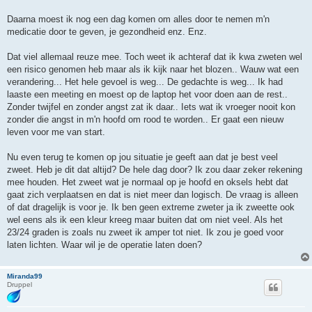
Daarna moest ik nog een dag komen om alles door te nemen m'n
medicatie door te geven, je gezondheid enz. Enz.
Dat viel allemaal reuze mee. Toch weet ik achteraf dat ik kwa zweten wel
een risico genomen heb maar als ik kijk naar het blozen.. Wauw wat een
verandering... Het hele gevoel is weg... De gedachte is weg... Ik had
laaste een meeting en moest op de laptop het voor doen aan de rest..
Zonder twijfel en zonder angst zat ik daar.. Iets wat ik vroeger nooit kon
zonder die angst in m'n hoofd om rood te worden.. Er gaat een nieuw
leven voor me van start.
Nu even terug te komen op jou situatie je geeft aan dat je best veel
zweet. Heb je dit dat altijd? De hele dag door? Ik zou daar zeker rekening
mee houden. Het zweet wat je normaal op je hoofd en oksels hebt dat
gaat zich verplaatsen en dat is niet meer dan logisch. De vraag is alleen
of dat dragelijk is voor je. Ik ben geen extreme zweter ja ik zweette ook
wel eens als ik een kleur kreeg maar buiten dat om niet veel. Als het
23/24 graden is zoals nu zweet ik amper tot niet. Ik zou je goed voor
laten lichten. Waar wil je de operatie laten doen?
Miranda99
Druppel