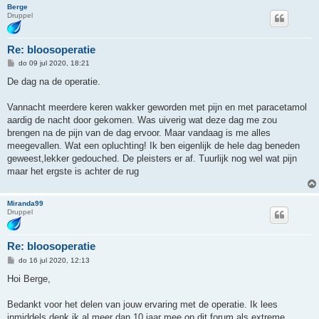
Berge
Druppel
Re: bloosoperatie
B
do 09 jul 2020, 18:21
e
r
De dag na de operatie.
i
c
h
Vannacht meerdere keren wakker geworden met pijn en met paracetamol
t
aardig de nacht door gekomen. Was uiverig wat deze dag me zou
brengen na de pijn van de dag ervoor. Maar vandaag is me alles
meegevallen. Wat een opluchting! Ik ben eigenlijk de hele dag beneden
geweest,lekker gedouched. De pleisters er af. Tuurlijk nog wel wat pijn
maar het ergste is achter de rug
Miranda99
Druppel
Re: bloosoperatie
B
do 16 jul 2020, 12:13
e
r
Hoi Berge,
i
c
h
Bedankt voor het delen van jouw ervaring met de operatie. Ik lees
t
inmiddels denk ik al meer dan 10 jaar mee op dit forum als extreme