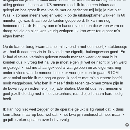
uitleg gedaan. Liepen wel 7/8 mensen rond. Ik kreeg een infuus aan
gelegd en hoe groot ik me voelde met de gedachte mij krijg je niet plat.
Was ik zomaar ineens weg en werd ik op de uitslaapkamer wakker. In 60
minuten tijd was ik aan beide kanten geopereerd. Ik kan me nog
herinneren dat dr. Fritschy aan m'n handen voelde en die waren warm en
droog zei die en alles was keurig verlopen. Ik kon weer terug naar m'n
eigen kamer.
Op de kamer terug kwam al snel m'n vriendin met een heerlijk stokbroodje
wat had ik daar een zin in. Ik voelde me eigenlijk buitengewoon goed. En
ik had al teveel verhalen gelezen waarin mensen weer vlot naar huis
konden dus ik vroeg het na. Ja je moet eigenlijk wel de nacht blijven werd
er gezegd ik had me al aangekleed al wat gelopen en zo eigenwijs nog
onder invloed van de narcose heb ik er voor gekozen te gaan. STOM
want ookal voelde ik me nog zo goed ik had er met m'n nuchtere hoofd
nooit weggelopen. Wat ben ik mezelf thuis tegen gekomen zware pijn in
de bovenrug en extreme pijn bij ademhalen. Doe dit dus niet mensen en
geef jezelf die dag rust in het ziekenhuis, rust die je lichaam hard nodig
heeft.
Ik kan nog niet veel zeggen of de operatie gelukt is lig vanaf dat ik thuis
kom alleen maar op bed, wel dat ik het kwa pijn onderschat heb. maar ik
ga jullie zeker updaten over het vervolg