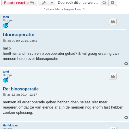
Zoek
Uitgebr
Plaats reactie
19 berichten • Pagina
1
van
1
tomi
Druppel
bloosoperatie
B
do 09 jan 2014, 23:47
e
r
hallo
i
heeft iemand mischien bloosoperatei gehad? ik wil graag ervaring van
c
h
mensen horen over bloosoperatie
t
tomi
Druppel
Re: bloosoperatie
B
zo 12 jan 2014, 12:17
e
r
mensen all erder operatie gehad hebben doen helaas niet meer
i
reageren.omdat ze van elende af zijn.de mensen nog enorm last hebben
c
h
zoeken oplossing.
t
Henkklaas
Druppel