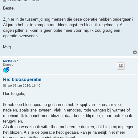
za 04 okt 2025, 20:42
e
r
Beste,
i
c
h
Zijn er in de tussentijd nog mensen die deze operatie hebben ondergaan?
t
Al jaren heb ik te kampen met bloosangst en bloos ik regelmatig. Alle
dagen pillen slikken is geen optie meer voor mij. Ik zou graag een
operatie overwegen.
Mvg
Niels1997
Druppel
Re: bloosoperatie
B
wo 07 jan 2026, 16:49
e
r
Hoi Tengele,
i
c
h
Ik heb een bloosoperatie gedaan en heb ik spijt van. Ik ervaar veel
t
nadelen, zoals snel zweten, vlak in emoties, rode wangen bij warmte of
moeheid. Ik kan niet meer blozen, daar ben ik blij mee, maar toch zou ik
terugwillen.
Als ik jou was zou ik witte thee proberen te drinken, dat hielp bij mij tegen
het blozen. Als je de operatie hebt gedaan, kan je namelijk niet meer
terug en ze vertellen je niet alle nadelen!