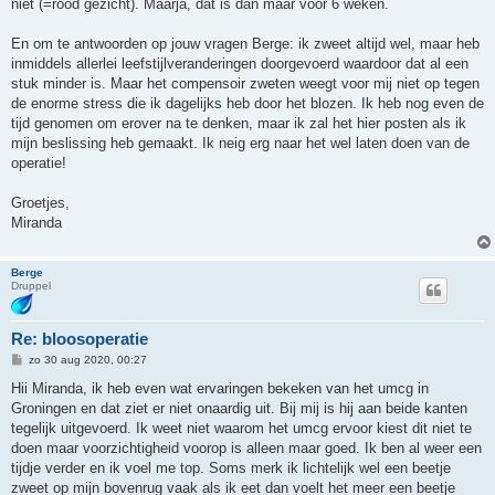
niet (=rood gezicht). Maarja, dat is dan maar voor 6 weken.
En om te antwoorden op jouw vragen Berge: ik zweet altijd wel, maar heb
inmiddels allerlei leefstijlveranderingen doorgevoerd waardoor dat al een
stuk minder is. Maar het compensoir zweten weegt voor mij niet op tegen
de enorme stress die ik dagelijks heb door het blozen. Ik heb nog even de
tijd genomen om erover na te denken, maar ik zal het hier posten als ik
mijn beslissing heb gemaakt. Ik neig erg naar het wel laten doen van de
operatie!
Groetjes,
Miranda
Berge
Druppel
Re: bloosoperatie
B
zo 30 aug 2020, 00:27
e
r
Hii Miranda, ik heb even wat ervaringen bekeken van het umcg in
i
Groningen en dat ziet er niet onaardig uit. Bij mij is hij aan beide kanten
c
h
tegelijk uitgevoerd. Ik weet niet waarom het umcg ervoor kiest dit niet te
t
doen maar voorzichtigheid voorop is alleen maar goed. Ik ben al weer een
tijdje verder en ik voel me top. Soms merk ik lichtelijk wel een beetje
zweet op mijn bovenrug vaak als ik eet dan voelt het meer een beetje