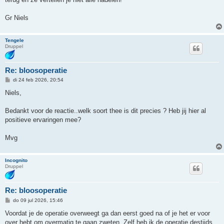
Gr Niels
Tengele
Druppel
Re: bloosoperatie
B
di 24 feb 2026, 20:54
e
r
Niels,
i
c
h
Bedankt voor de reactie..welk soort thee is dit precies ? Heb jij hier al
t
positieve ervaringen mee?
Mvg
Incognito
Druppel
Re: bloosoperatie
B
do 09 jul 2026, 15:46
e
r
Voordat je de operatie overweegt ga dan eerst goed na of je het er voor
i
over hebt om overmatig te gaan zweten. Zelf heb ik de operatie destijds
c