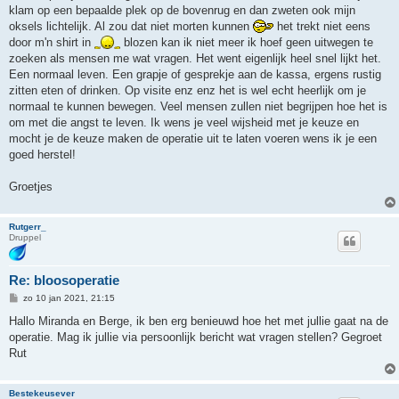
klam op een bepaalde plek op de bovenrug en dan zweten ook mijn
oksels lichtelijk. Al zou dat niet morten kunnen
het trekt niet eens
door m'n shirt in
blozen kan ik niet meer ik hoef geen uitwegen te
zoeken als mensen me wat vragen. Het went eigenlijk heel snel lijkt het.
Een normaal leven. Een grapje of gesprekje aan de kassa, ergens rustig
zitten eten of drinken. Op visite enz enz het is wel echt heerlijk om je
normaal te kunnen bewegen. Veel mensen zullen niet begrijpen hoe het is
om met die angst te leven. Ik wens je veel wijsheid met je keuze en
mocht je de keuze maken de operatie uit te laten voeren wens ik je een
goed herstel!
Groetjes
Rutgerr_
Druppel
Re: bloosoperatie
B
zo 10 jan 2021, 21:15
e
r
Hallo Miranda en Berge, ik ben erg benieuwd hoe het met jullie gaat na de
i
operatie. Mag ik jullie via persoonlijk bericht wat vragen stellen? Gegroet
c
h
Rut
t
Bestekeusever