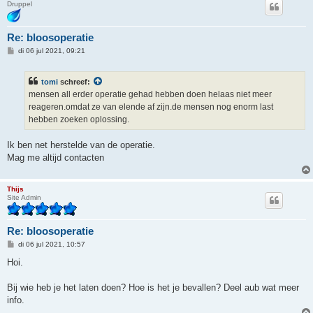
Druppel
Re: bloosoperatie
B
di 06 jul 2021, 09:21
e
r
i
tomi
schreef:
c
h
mensen all erder operatie gehad hebben doen helaas niet meer
t
reageren.omdat ze van elende af zijn.de mensen nog enorm last
hebben zoeken oplossing.
Ik ben net herstelde van de operatie.
Mag me altijd contacten
Thijs
Site Admin
Re: bloosoperatie
B
di 06 jul 2021, 10:57
e
r
Hoi.
i
c
h
Bij wie heb je het laten doen? Hoe is het je bevallen? Deel aub wat meer
t
info.