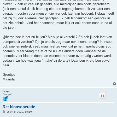
blozer. Ik heb er veel uit gehaald, alle medicijnen inmiddels geprobeerd
(ook een aantal die ik hier nog niet ben tegen gekomen, ik zal later een
overzicht posten voor mensen die hier ook last van hebben). Helaas heeft
het bij mij ook allemaal niet geholpen. Ik heb binnenkort een gesprek in
het ziekenhuis, vind het spannend, maar kijk er ook enorm naar uit na al
die jaren.
@berge hoe is het nu bij jou? Merk je al verschil? En heb jij ook last van
compensoir zweten? Zijn je oksels zeg maar ook ineens droog? Ik zweet
ook snel en redelijk veel, maar niet zo veel dat je het hyperhydrosis zou
noemen. Maar vraag me af of ze nu iets anders doen wanneer ze de
operatie voor blozen doen dan wanneer het voor overmatig zweten wordt
gedaan. En hoe was jouw 'intake' bij de arts? Daar ben ik erg benieuwd
naar.
Groetjes,
Miranda
Berge
Druppel
Re: bloosoperatie
B
vr 24 jul 2020, 15:10
e