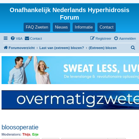
Onafhankelijk Nederlands Hyperhidrosis
Forum
FAQ Zweten
Nieuws
Informatie
Contact
V&A
Contact
Registreer
Aanmelden
Z
Forumoverzicht
Last van (extreem) blozen?
(Extreem) blozen
o
e
k
bloosoperatie
Moderators:
Thijs
,
Erje