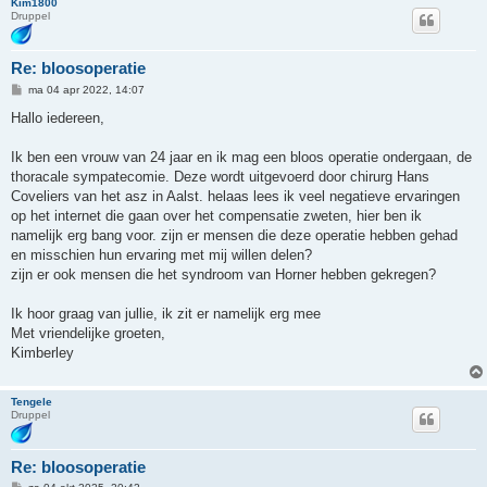
Kim1800
Druppel
Re: bloosoperatie
B
ma 04 apr 2022, 14:07
e
r
Hallo iedereen,
i
c
h
Ik ben een vrouw van 24 jaar en ik mag een bloos operatie ondergaan, de
t
thoracale sympatecomie. Deze wordt uitgevoerd door chirurg Hans
Coveliers van het asz in Aalst. helaas lees ik veel negatieve ervaringen
op het internet die gaan over het compensatie zweten, hier ben ik
namelijk erg bang voor. zijn er mensen die deze operatie hebben gehad
en misschien hun ervaring met mij willen delen?
zijn er ook mensen die het syndroom van Horner hebben gekregen?
Ik hoor graag van jullie, ik zit er namelijk erg mee
Met vriendelijke groeten,
Kimberley
Tengele
Druppel
Re: bloosoperatie
B