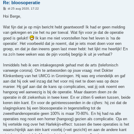
Re: bloosoperatie
B
di 25 aug 2020, 17:22
e
r
Hoi Berge,
i
c
h
Wat fijn dat je op mijn bericht hebt geantwoord! Ik had er geen melding
t
van gekregen en zie het nu per toeval. Wat fijn voor je dat de operatie
goed is gelukt!
Ik kan me niet voorstellen hoe het leven is 'na de
operatie'. Het voorbeeld dat je noemt, dat je iets moet doen voor een
groep, en dat je dan ineens geen last meer hebt: het lijkt me heerlijk! En
na zo'n twee weken was de pijn voorbij begrijp ik uit je verhaal?
Inmiddels heb ik een intakegesprek gehad met de arts (telefonisch
vanwege corona). Om te antwoorden op jouw vraag: met Dokter
Klinkenberg van het UMCG in Groningen. Hij was erg vriendelijk en gaf
aan dat hij ook wel inzag dat het voor mij niet te doen was op deze
manier. Hij gaf aan dat de kans op complicaties, wat jij ook noemt een
hangoog wel aanwezig is bij de operatie. Maar daarom doen ze de
operatie in dit ziekenhuis in twee keer. En er zitten 6 weken tussen, beide
keren één kant. En voor de geïnteresseerden in de cijfers: hij zei dat de
slagingskans bij een bloosoperatie in tegenstelling tot de
zweethandenoperatie geen 100% is maar 70-80%. En hij had na alle
operaties nog nooit een horner (hangoog) gezien als complicatie. Oja en
hij vertelde nog over het Harlekijn-effect: tussen die twee operaties is het
waarschijnlijk aan één kant voorbij (=wit gezicht) en aan de andere kant