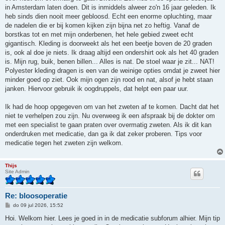
h
in Amsterdam laten doen. Dit is inmiddels alweer zo'n 16 jaar geleden. Ik
t
heb sinds dien nooit meer gebloosd. Echt een enorme opluchting, maar
de nadelen die er bij komen kijken zijn bijna net zo heftig. Vanaf de
borstkas tot en met mijn onderbenen, het hele gebied zweet echt
gigantisch. Kleding is doorweekt als het een beetje boven de 20 graden
is, ook al doe je niets. Ik draag altijd een ondershirt ook als het 40 graden
is. Mijn rug, buik, benen billen... Alles is nat. De stoel waar je zit... NAT!
Polyester kleding dragen is een van de weinige opties omdat je zweet hier
minder goed op ziet. Ook mijn ogen zijn rood en nat, alsof je hebt staan
janken. Hiervoor gebruik ik oogdruppels, dat helpt een paar uur.
Ik had de hoop opgegeven om van het zweten af te komen. Dacht dat het
niet te verhelpen zou zijn. Nu overweeg ik een afspraak bij de dokter om
met een specialist te gaan praten over overmatig zweten. Als ik dit kan
onderdruken met medicatie, dan ga ik dat zeker proberen. Tips voor
medicatie tegen het zweten zijn welkom.
Thijs
Site Admin
Re: bloosoperatie
B
do 09 jul 2026, 15:52
e
r
Hoi. Welkom hier. Lees je goed in in de medicatie subforum alhier. Mijn tip
i