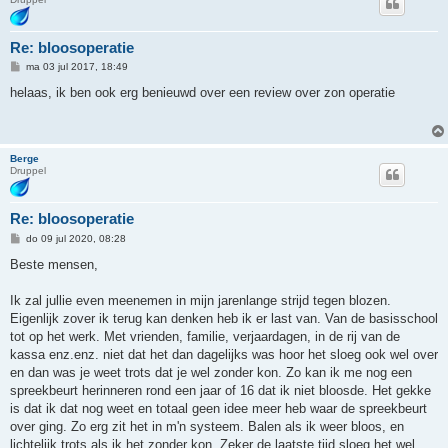
Re: bloosoperatie
B
ma 03 jul 2017, 18:49
e
r
helaas, ik ben ook erg benieuwd over een review over zon operatie
i
c
h
t
Berge
Druppel
Re: bloosoperatie
B
do 09 jul 2020, 08:28
e
r
Beste mensen,
i
c
h
Ik zal jullie even meenemen in mijn jarenlange strijd tegen blozen.
t
Eigenlijk zover ik terug kan denken heb ik er last van. Van de basisschool
tot op het werk. Met vrienden, familie, verjaardagen, in de rij van de
kassa enz.enz. niet dat het dan dagelijks was hoor het sloeg ook wel over
en dan was je weet trots dat je wel zonder kon. Zo kan ik me nog een
spreekbeurt herinneren rond een jaar of 16 dat ik niet bloosde. Het gekke
is dat ik dat nog weet en totaal geen idee meer heb waar de spreekbeurt
over ging. Zo erg zit het in m'n systeem. Balen als ik weer bloos, en
lichtelijk trots als ik het zonder kon. Zeker de laatste tijd sloeg het wel