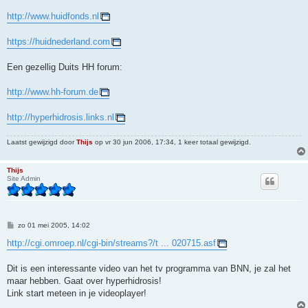
http://www.huidfonds.nl
https://huidnederland.com
Een gezellig Duits HH forum:
http://www.hh-forum.de
http://hyperhidrosis.links.nl
Laatst gewijzigd door
Thijs
op vr 30 jun 2006, 17:34, 1 keer totaal gewijzigd.
Thijs
Site Admin
B
zo 01 mei 2005, 14:02
e
r
http://cgi.omroep.nl/cgi-bin/streams?/t ... 020715.asf
i
c
h
Dit is een interessante video van het tv programma van BNN, je zal het
t
maar hebben. Gaat over hyperhidrosis!
Link start meteen in je videoplayer!