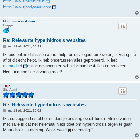
http://www.fibershirts.nl
http://www.rjbodywear.com
Marianne van Huizen
Druppel
Re: Relevante hyperhidrosis websites
B
ma 18 okt 2021, 05:43
e
r
Ik lees online dat salie extract helpt bij opvliegers en zweten, ik vraag me
i
af of dit echt helpt, ik heb ondertussen alles geprobeerd. Ik heb
c
h
dit product
online gevonden en wil het graag bestellen en proberen.
t
Heeft iemand hier ervaring mee?
Thijs
Site Admin
Re: Relevante hyperhidrosis websites
B
ma 18 okt 2021, 16:02
e
r
Ik zou zeggen bestel het en deel je ervaring op dit forum. Mijn ervaring
i
met salie is dat het helemaal niets doet om hyperhidrosis tegen te gaan.
c
h
Maar das mijn mening. Waar zweet jij overmatig ?
t