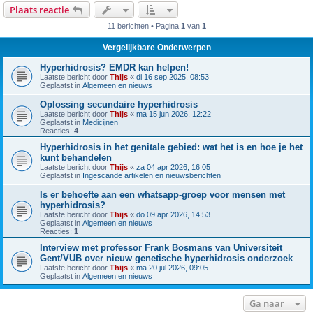
Plaats reactie
11 berichten • Pagina
1
van
1
Vergelijkbare Onderwerpen
Hyperhidrosis? EMDR kan helpen!
Laatste bericht door
Thijs
«
di 16 sep 2025, 08:53
Geplaatst in
Algemeen en nieuws
Oplossing secundaire hyperhidrosis
Laatste bericht door
Thijs
«
ma 15 jun 2026, 12:22
Geplaatst in
Medicijnen
Reacties:
4
Hyperhidrosis in het genitale gebied: wat het is en hoe je het
kunt behandelen
Laatste bericht door
Thijs
«
za 04 apr 2026, 16:05
Geplaatst in
Ingescande artikelen en nieuwsberichten
Is er behoefte aan een whatsapp-groep voor mensen met
hyperhidrosis?
Laatste bericht door
Thijs
«
do 09 apr 2026, 14:53
Geplaatst in
Algemeen en nieuws
Reacties:
1
Interview met professor Frank Bosmans van Universiteit
Gent/VUB over nieuw genetische hyperhidrosis onderzoek
Laatste bericht door
Thijs
«
ma 20 jul 2026, 09:05
Geplaatst in
Algemeen en nieuws
Ga naar