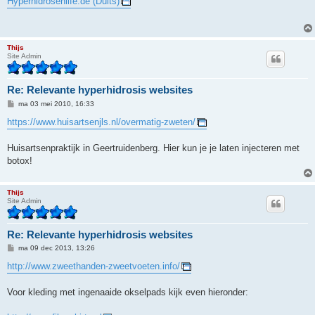
Hyperhidrosehilfe.de (Duits)
i
c
h
t
Thijs
Site Admin
Re: Relevante hyperhidrosis websites
B
ma 03 mei 2010, 16:33
e
r
https://www.huisartsenjls.nl/overmatig-zweten/
i
c
h
Huisartsenpraktijk in Geertruidenberg. Hier kun je je laten injecteren met
t
botox!
Thijs
Site Admin
Re: Relevante hyperhidrosis websites
B
ma 09 dec 2013, 13:26
e
r
http://www.zweethanden-zweetvoeten.info/
i
c
h
Voor kleding met ingenaaide okselpads kijk even hieronder:
t