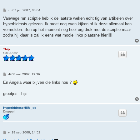
B
zo 07 jan 2007, 00:04
e
r
Vanwege mn scriptie heb ik de laatste weken echt tig van artikelen over
i
hyperhidrosis gelezen. Ik moet nog even kijken of ik deze allemaal kan
c
h
vermelden. Ben op het moment nog heel erg druk met de scriptie maar
t
zodra hij klaar is zal ik eens wat mooie links plaatsne hier!!!!
Thijs
Site Admin
B
di 08 mei 2007, 19:36
e
r
En Angela waar blijven die links nou ?
i
c
h
groetjes Thijs
t
HyperhidroseHilfe_de
Druppel
B
vr 19 sep 2008, 14:52
e
r