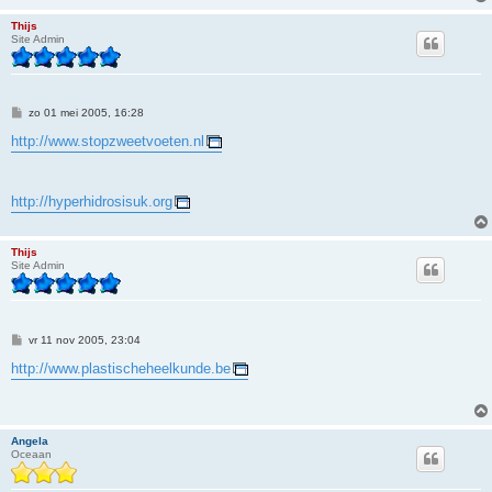
Thijs
Site Admin
B
zo 01 mei 2005, 16:28
e
r
http://www.stopzweetvoeten.nl
i
c
h
t
http://hyperhidrosisuk.org
Thijs
Site Admin
B
vr 11 nov 2005, 23:04
e
r
http://www.plastischeheelkunde.be
i
c
h
t
Angela
Oceaan