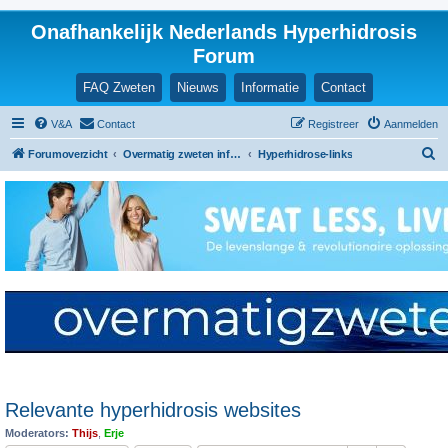
Onafhankelijk Nederlands Hyperhidrosis
Forum
FAQ Zweten
Nieuws
Informatie
Contact
V&A
Contact
Registreer
Aanmelden
Z
Forumoverzicht
Overmatig zweten informatie en ervaringen
Hyperhidrose-links
o
e
k
Relevante hyperhidrosis websites
Moderators:
Thijs
,
Erje