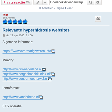
Zoek
Uitgebr
Plaats reactie
11 berichten • Pagina
1
van
1
Thijs
Site Admin
Relevante hyperhidrosis websites
B
do 28 apr 2005, 21:59
e
r
Algemene informatie:
i
c
h
https://www.overmatigzweten.info
t
Miradry:
http://www.dry-nederland.nl
http://www.bergenboschkliniek.nl/
http://www.centrumoosterwal.nl
Iontoforese:
http://www.vanderbend.nl
ETS operatie: