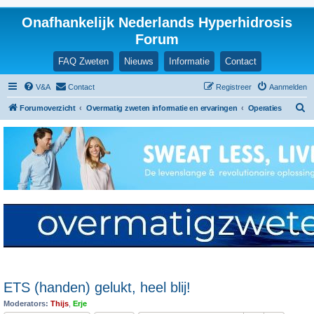
Onafhankelijk Nederlands Hyperhidrosis
Forum
FAQ Zweten
Nieuws
Informatie
Contact
V&A
Contact
Registreer
Aanmelden
Z
Forumoverzicht
Overmatig zweten informatie en ervaringen
Operaties
o
e
k
ETS (handen) gelukt, heel blij!
Moderators:
Thijs
,
Erje