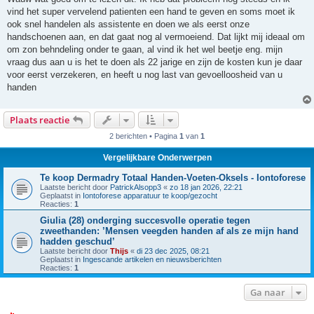
i
vind het super vervelend patienten een hand te geven en soms moet ik
c
h
ook snel handelen als assistente en doen we als eerst onze
t
handschoenen aan, en dat gaat nog al vermoeiend. Dat lijkt mij ideaal om
om zon behndeling onder te gaan, al vind ik het wel beetje eng. mijn
vraag dus aan u is het te doen als 22 jarige en zijn de kosten kun je daar
voor eerst verzekeren, en heeft u nog last van gevoelloosheid van u
handen
Plaats reactie
2 berichten • Pagina
1
van
1
Vergelijkbare Onderwerpen
Te koop Dermadry Totaal Handen-Voeten-Oksels - Iontoforese
Laatste bericht door
PatrickAlsopp3
«
zo 18 jan 2026, 22:21
Geplaatst in
Iontoforese apparatuur te koop/gezocht
Reacties:
1
Giulia (28) onderging succesvolle operatie tegen
zweethanden: ’Mensen veegden handen af als ze mijn hand
hadden geschud’
Laatste bericht door
Thijs
«
di 23 dec 2025, 08:21
Geplaatst in
Ingescande artikelen en nieuwsberichten
Reacties:
1
Ga naar