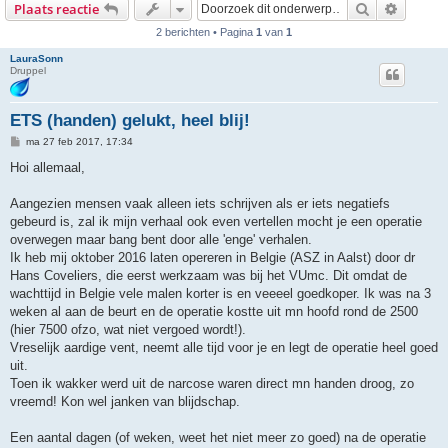
Zoek
Uitgebr
Plaats reactie
2 berichten • Pagina
1
van
1
LauraSonn
Druppel
ETS (handen) gelukt, heel blij!
B
ma 27 feb 2017, 17:34
e
r
Hoi allemaal,
i
c
h
Aangezien mensen vaak alleen iets schrijven als er iets negatiefs
t
gebeurd is, zal ik mijn verhaal ook even vertellen mocht je een operatie
overwegen maar bang bent door alle 'enge' verhalen.
Ik heb mij oktober 2016 laten opereren in Belgie (ASZ in Aalst) door dr
Hans Coveliers, die eerst werkzaam was bij het VUmc. Dit omdat de
wachttijd in Belgie vele malen korter is en veeeel goedkoper. Ik was na 3
weken al aan de beurt en de operatie kostte uit mn hoofd rond de 2500
(hier 7500 ofzo, wat niet vergoed wordt!).
Vreselijk aardige vent, neemt alle tijd voor je en legt de operatie heel goed
uit.
Toen ik wakker werd uit de narcose waren direct mn handen droog, zo
vreemd! Kon wel janken van blijdschap.
Een aantal dagen (of weken, weet het niet meer zo goed) na de operatie