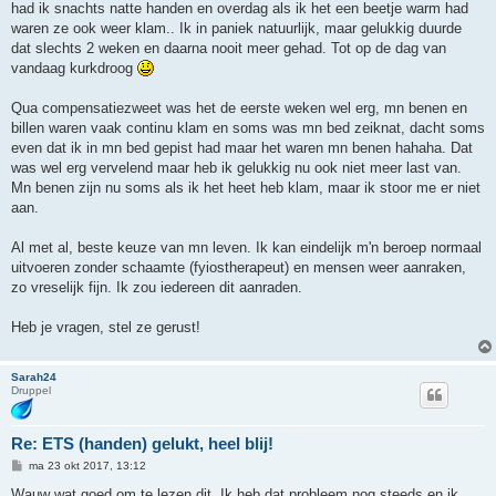
had ik snachts natte handen en overdag als ik het een beetje warm had
waren ze ook weer klam.. Ik in paniek natuurlijk, maar gelukkig duurde
dat slechts 2 weken en daarna nooit meer gehad. Tot op de dag van
vandaag kurkdroog
Qua compensatiezweet was het de eerste weken wel erg, mn benen en
billen waren vaak continu klam en soms was mn bed zeiknat, dacht soms
even dat ik in mn bed gepist had maar het waren mn benen hahaha. Dat
was wel erg vervelend maar heb ik gelukkig nu ook niet meer last van.
Mn benen zijn nu soms als ik het heet heb klam, maar ik stoor me er niet
aan.
Al met al, beste keuze van mn leven. Ik kan eindelijk m'n beroep normaal
uitvoeren zonder schaamte (fyiostherapeut) en mensen weer aanraken,
zo vreselijk fijn. Ik zou iedereen dit aanraden.
Heb je vragen, stel ze gerust!
Sarah24
Druppel
Re: ETS (handen) gelukt, heel blij!
B
ma 23 okt 2017, 13:12
e
r
Wauw wat goed om te lezen dit. Ik heb dat probleem nog steeds en ik