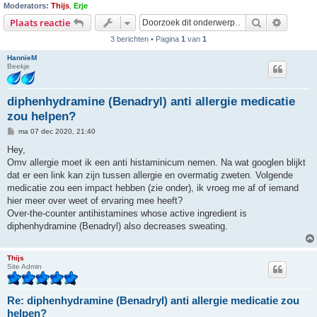
Moderators:
Thijs
,
Erje
Zoek
Uitgebr
Plaats reactie
3 berichten • Pagina
1
van
1
HannieM
Beekje
diphenhydramine (Benadryl) anti allergie medicatie
zou helpen?
B
ma 07 dec 2020, 21:40
e
r
Hey,
i
Omv allergie moet ik een anti histaminicum nemen. Na wat googlen blijkt
c
h
dat er een link kan zijn tussen allergie en overmatig zweten. Volgende
t
medicatie zou een impact hebben (zie onder), ik vroeg me af of iemand
hier meer over weet of ervaring mee heeft?
Over-the-counter antihistamines whose active ingredient is
diphenhydramine (Benadryl) also decreases sweating.
Thijs
Site Admin
Re: diphenhydramine (Benadryl) anti allergie medicatie zou
helpen?