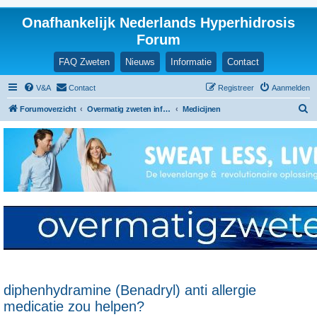
Onafhankelijk Nederlands Hyperhidrosis
Forum
FAQ Zweten
Nieuws
Informatie
Contact
V&A
Contact
Registreer
Aanmelden
Z
Forumoverzicht
Overmatig zweten informatie en ervaringen
Medicijnen
o
e
k
diphenhydramine (Benadryl) anti allergie
medicatie zou helpen?