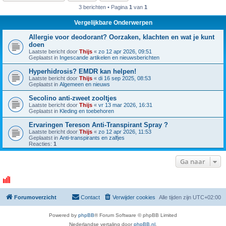
3 berichten • Pagina
1
van
1
Vergelijkbare Onderwerpen
Allergie voor deodorant? Oorzaken, klachten en wat je kunt
doen
Laatste bericht door
Thijs
«
zo 12 apr 2026, 09:51
Geplaatst in
Ingescande artikelen en nieuwsberichten
Hyperhidrosis? EMDR kan helpen!
Laatste bericht door
Thijs
«
di 16 sep 2025, 08:53
Geplaatst in
Algemeen en nieuws
Secolino anti-zweet zooltjes
Laatste bericht door
Thijs
«
vr 13 mar 2026, 16:31
Geplaatst in
Kleding en toebehoren
Ervaringen Tereson Anti-Transpirant Spray ?
Laatste bericht door
Thijs
«
zo 12 apr 2026, 11:53
Geplaatst in
Anti-transpirants en zalfjes
Reacties:
1
Ga naar
Forumoverzicht
Contact
Verwijder cookies
Alle tijden zijn
UTC+02:00
Powered by
phpBB
® Forum Software © phpBB Limited
Nederlandse vertaling door
phpBB.nl
.