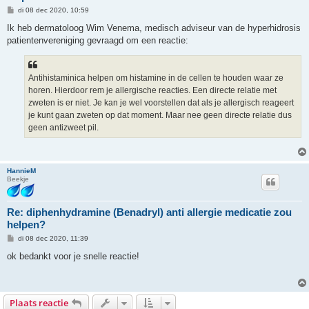
B
di 08 dec 2020, 10:59
e
r
Ik heb dermatoloog Wim Venema, medisch adviseur van de hyperhidrosis
i
patientenvereniging gevraagd om een reactie:
c
h
t
Antihistaminica helpen om histamine in de cellen te houden waar ze
horen. Hierdoor rem je allergische reacties. Een directe relatie met
zweten is er niet. Je kan je wel voorstellen dat als je allergisch reageert
je kunt gaan zweten op dat moment. Maar nee geen directe relatie dus
geen antizweet pil.
HannieM
Beekje
Re: diphenhydramine (Benadryl) anti allergie medicatie zou
helpen?
B
di 08 dec 2020, 11:39
e
r
ok bedankt voor je snelle reactie!
i
c
h
t
Plaats reactie