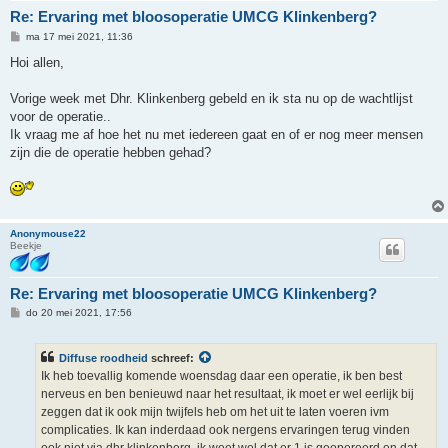
Re: Ervaring met bloosoperatie UMCG Klinkenberg?
B
ma 17 mei 2021, 11:36
e
r
Hoi allen,
i
c
h
Vorige week met Dhr. Klinkenberg gebeld en ik sta nu op de wachtlijst
t
voor de operatie..
Ik vraag me af hoe het nu met iedereen gaat en of er nog meer mensen
zijn die de operatie hebben gehad?
Anonymouse22
Beekje
Re: Ervaring met bloosoperatie UMCG Klinkenberg?
B
do 20 mei 2021, 17:56
e
r
i
Diffuse roodheid
schreef:
c
h
Ik heb toevallig komende woensdag daar een operatie, ik ben best
t
nerveus en ben benieuwd naar het resultaat, ik moet er wel eerlijk bij
zeggen dat ik ook mijn twijfels heb om het uit te laten voeren ivm
complicaties. Ik kan inderdaad ook nergens ervaringen terug vinden
ook niet via dhr klinkenberg, ik weet wel dat er 1 is geopereerd en dat