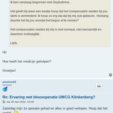
Ik ben vandaag begonnen met Oxybutinine..
Het geeft mij weer een beetje hoop dat het compensatoir zweten bij jou
sterk is verminderd. Ik hoop zo erg dat dat bij mij ook gebeurd.. Hoelang
duurde het bij jou voordat het begon af te nemen?
Het compensatoir zweten bij mij is niet normaal, niet mensenlijk en
daardoor ondraaglijk..
Liefs.
Hi!
Hoe heeft het medicijn geholpen?
Groetjes!
anoniem22
Druppel
Re: Ervaring met bloosoperatie UMCG Klinkenberg?
B
ma 28 mar 2022, 10:46
e
r
Zaterdag mijn 1e operatie gehad en alles is goed verlopen. Hoop dat het
i
werkt!