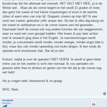
boodschap dat het allemaal wel meevalt. HET VALT NIET MEE, ja in de
Winter wel... Maar als de zomer begint en het wordt 21 graden of meer,
dan gutst het zweet al met kleine inspanningen of even in de warmte
zitten of warm eten van mijn lijf. Druppels vloeien op mijn lijf!! Ik was
nooit een zweter, gebruikte zelfs amper deo. Nu ben ik elke dag bezig om
het zweet te verbloemen en is de zomer ineens een hel geworden.
Daarnaast heeft de zenuw ook nog andere functies die zijn weggenomen,
waar ze nooit iets over gezegd hadden. Hier kwam ik pas later achter
toen ik research ging doen in het Engels. Je reactievermogen wordt
minder, je concentratie wordt minder, minder energie, minder angst (dat is
fijn), maar dus ook minder opwinding met leuke dingen. Ik ben sinds de
operatie echt emotioneel vlak. Dat wil je niet..
Kortom: twijfel je over de operatie? NIET DOEN! Je wordt er geen beter
mens van en het zweten is echt niet normaal. Ik zou aanraden om
gewoon witte thee te drinken en geniet van het feit dat je die zenuw nog
wel hebt!
Als je vragen hebt, beantwoord ik ze graag!
MVG, Niels
Incognito
Druppel