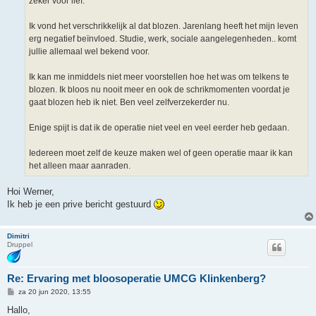
zeker voor lief.
Ik vond het verschrikkelijk al dat blozen. Jarenlang heeft het mijn leven
erg negatief beïnvloed. Studie, werk, sociale aangelegenheden.. komt
jullie allemaal wel bekend voor.
Ik kan me inmiddels niet meer voorstellen hoe het was om telkens te
blozen. Ik bloos nu nooit meer en ook de schrikmomenten voordat je
gaat blozen heb ik niet. Ben veel zelfverzekerder nu.
Enige spijt is dat ik de operatie niet veel en veel eerder heb gedaan.
Iedereen moet zelf de keuze maken wel of geen operatie maar ik kan
het alleen maar aanraden.
Hoi Werner,
Ik heb je een prive bericht gestuurd
Dimitri
Druppel
Re: Ervaring met bloosoperatie UMCG Klinkenberg?
B
za 20 jun 2020, 13:55
e
r
Hallo,