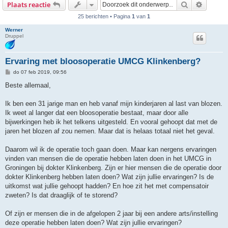
Zoek
Uitgebr
Plaats reactie
25 berichten • Pagina
1
van
1
Werner
Druppel
Ervaring met bloosoperatie UMCG Klinkenberg?
B
do 07 feb 2019, 09:56
e
r
Beste allemaal,
i
c
h
Ik ben een 31 jarige man en heb vanaf mijn kinderjaren al last van blozen.
t
Ik weet al langer dat een bloosoperatie bestaat, maar door alle
bijwerkingen heb ik het telkens uitgesteld. En vooral gehoopt dat met de
jaren het blozen af zou nemen. Maar dat is helaas totaal niet het geval.
Daarom wil ik de operatie toch gaan doen. Maar kan nergens ervaringen
vinden van mensen die de operatie hebben laten doen in het UMCG in
Groningen bij dokter Klinkenberg. Zijn er hier mensen die de operatie door
dokter Klinkenberg hebben laten doen? Wat zijn jullie ervaringen? Is de
uitkomst wat jullie gehoopt hadden? En hoe zit het met compensatoir
zweten? Is dat draaglijk of te storend?
Of zijn er mensen die in de afgelopen 2 jaar bij een andere arts/instelling
deze operatie hebben laten doen? Wat zijn jullie ervaringen?