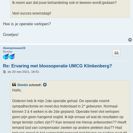
Ik neem aan dat jouw behandeling ook in tweeen wordt gedaan?
Veel succes woensdag!!
Hoe is je operatie verlopen?
Groetjes!
Anonymouse22
Beekje
Re: Ervaring met bloosoperatie UMCG Klinkenberg?
B
do 20 mei 2021, 18:01
e
r
i
Dimitri
schreef:
c
h
Hallo,
t
Gisteren heb ik mijn 1ste operatie gehad. De operatie noemt
sympathectomie en moet dus Inderdaad in 2* gebeuren. Normaal
binnen 3 à 4 weken is de 2de gepland. Operatie heel vlot verlopen
geen pijn geen hangend ooglid. Ik kijk ernaar uit wat de resultaten op
lange termijn zullen zijn?? Kan iemand me hierop antwoorden?? Heeft
iemand last van compensator zweten op andere plekken dus?? Had