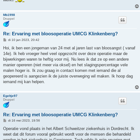
c
h
t
Mb1998
Druppel
Re: Ervaring met bloosoperatie UMCG Klinkenberg?
B
di 10 jan 2023, 20:42
e
r
Hoi, ik ben een jongeman van 24 met al jaren last van bloosangst ( vanaf
i
14e). Ik heb vroeger heel veel opgezocht over deze operatie maar de
c
h
bijwerkingen waren te heftig voor mij. Nu lees ik dat ze op een andere
t
manier opereren (niet meer via oksel) en het slagingspercentage vele
malen hoger is. Ik zou graag in contact komen met iemand die al
geopereerd is aangezien ik de juiste overweging wil maken. Ik hoop dag
iemand mij kan helpen.
Egeltje97
Druppel
Re: Ervaring met bloosoperatie UMCG Klinkenberg?
B
di 16 mei 2023, 19:56
e
r
Operatie vond plaats in het Albert Schweitzer ziekenhuis in Dordrecht. Ik
i
weet dat dit forum vooral gebruikt wordt voor de mensen die behandeld
c
h
worden in het ziekenhuis in Groningen. Toch wilde ik mijn ervaring met