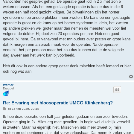
r
Vanochten het gesprek gehad! De operatie gaat idd in 2 x met zon 6
i
weken ertussen. Als het een geslaagde operatie is kan je dus in die 6
c
h
weken een half rood gezicht krijgen. De bijwerkingen zijn het horner
t
syndroom en op andere plekken meer zweten. De kans op een geslaagde
operatie is groot en de kans op het horner syndroom is klein, het zweten
op andere plekken wel groter maar dan nemen de meesten wel voor lief
volgens de dokter. Hij doet zon 20 operaties per jaar. Heb een goed
gevoel bij hem. Ga er vanavond met mn ouders over praten en grote kans
dat ik morgen een afspraak maak voor de operatie. Na de operatie
verschilt het per persoon maar het zou dus kunnen dat je de volgende
dag alweer aan het werk kan bijvoorbeeld.
Heb dit ook in een andere groep gezet denk mischien heeft iemand er hier
ook nog wat aan
Werner
Druppel
Re: Ervaring met bloosoperatie UMCG Klinkenberg?
B
zo 16 feb 2020, 20:44
e
r
Ik heb deze operatie een half jaar geleden gedaan en ben zeer tevreden.
i
Operatie ging in 2x. Alles erg mee gevallen. In begin wel duidelijk verschil
c
h
in zweten. Maar nu eigenlijk niet. Misschien iets meer zweet bij mijn
t
voeten en scheenbenen al is dat verwaarloosbaar. Dat neem ik zeker voor