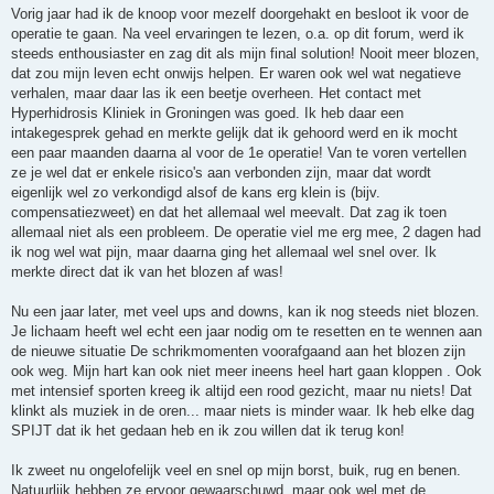
Vorig jaar had ik de knoop voor mezelf doorgehakt en besloot ik voor de
operatie te gaan. Na veel ervaringen te lezen, o.a. op dit forum, werd ik
steeds enthousiaster en zag dit als mijn final solution! Nooit meer blozen,
dat zou mijn leven echt onwijs helpen. Er waren ook wel wat negatieve
verhalen, maar daar las ik een beetje overheen. Het contact met
Hyperhidrosis Kliniek in Groningen was goed. Ik heb daar een
intakegesprek gehad en merkte gelijk dat ik gehoord werd en ik mocht
een paar maanden daarna al voor de 1e operatie! Van te voren vertellen
ze je wel dat er enkele risico's aan verbonden zijn, maar dat wordt
eigenlijk wel zo verkondigd alsof de kans erg klein is (bijv.
compensatiezweet) en dat het allemaal wel meevalt. Dat zag ik toen
allemaal niet als een probleem. De operatie viel me erg mee, 2 dagen had
ik nog wel wat pijn, maar daarna ging het allemaal wel snel over. Ik
merkte direct dat ik van het blozen af was!
Nu een jaar later, met veel ups and downs, kan ik nog steeds niet blozen.
Je lichaam heeft wel echt een jaar nodig om te resetten en te wennen aan
de nieuwe situatie De schrikmomenten voorafgaand aan het blozen zijn
ook weg. Mijn hart kan ook niet meer ineens heel hart gaan kloppen . Ook
met intensief sporten kreeg ik altijd een rood gezicht, maar nu niets! Dat
klinkt als muziek in de oren... maar niets is minder waar. Ik heb elke dag
SPIJT dat ik het gedaan heb en ik zou willen dat ik terug kon!
Ik zweet nu ongelofelijk veel en snel op mijn borst, buik, rug en benen.
Natuurlijk hebben ze ervoor gewaarschuwd, maar ook wel met de