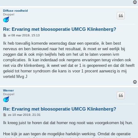
Diffuse roodheid
Druppel
Re: Ervaring met bloosoperatie UMCG Klinkenberg?
B
vr 08 mar 2019, 15:13
e
r
Ik heb toevallig komende woensdag daar een operatie, ik ben best
i
nerveus en ben benieuwd naar het resultaat, ik moet er wel eerlijk bij
c
h
zeggen dat ik ook mijn twijfels heb om het uit te laten voeren ivm
t
complicaties. Ik kan inderdaad ook nergens ervaringen terug vinden ook
niet via dhr klinkenberg, ik weet wel dat er 1 is geopereerd en dat dit heeft
geleid tot horner syndroom die kans is voor 1 procent aanwezig is mij
verteld Mvg J
Werner
Druppel
Re: Ervaring met bloosoperatie UMCG Klinkenberg?
B
zo 10 mar 2019, 21:31
e
r
Ik kreeg juist te horen dat dat horner nog nooit was voorgekomen bij hun.
i
c
h
Hoe kijk je aan tegen de mogelijke harlekijn werking. Omdat de operatie
t