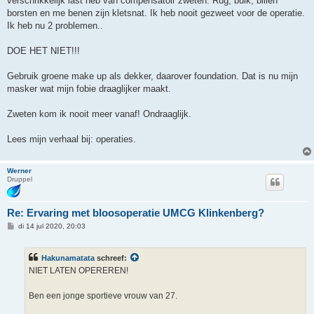
verschrikkelijk last heb van compensatoir zweten. Rug, buik, billen
borsten en me benen zijn kletsnat. Ik heb nooit gezweet voor de operatie.
Ik heb nu 2 problemen..
DOE HET NIET!!!
Gebruik groene make up als dekker, daarover foundation. Dat is nu mijn
masker wat mijn fobie draaglijker maakt.
Zweten kom ik nooit meer vanaf! Ondraaglijk.
Lees mijn verhaal bij: operaties.
Werner
Druppel
Re: Ervaring met bloosoperatie UMCG Klinkenberg?
B
di 14 jul 2020, 20:03
e
r
i
Hakunamatata
schreef:
c
h
NIET LATEN OPEREREN!
t
Ben een jonge sportieve vrouw van 27.