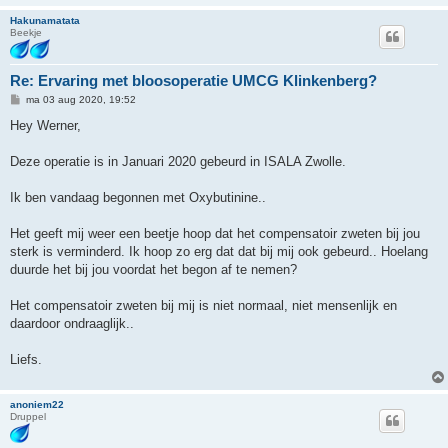
Hakunamatata
Beekje
Re: Ervaring met bloosoperatie UMCG Klinkenberg?
B
ma 03 aug 2020, 19:52
e
r
Hey Werner,
i
c
h
Deze operatie is in Januari 2020 gebeurd in ISALA Zwolle.
t
Ik ben vandaag begonnen met Oxybutinine..
Het geeft mij weer een beetje hoop dat het compensatoir zweten bij jou
sterk is verminderd. Ik hoop zo erg dat dat bij mij ook gebeurd.. Hoelang
duurde het bij jou voordat het begon af te nemen?
Het compensatoir zweten bij mij is niet normaal, niet mensenlijk en
daardoor ondraaglijk..
Liefs.
anoniem22
Druppel