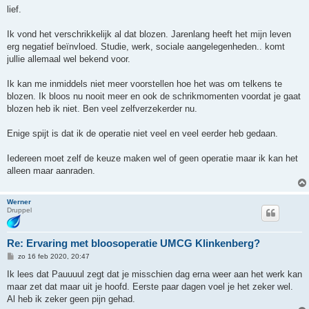
lief.
Ik vond het verschrikkelijk al dat blozen. Jarenlang heeft het mijn leven
erg negatief beïnvloed. Studie, werk, sociale aangelegenheden.. komt
jullie allemaal wel bekend voor.
Ik kan me inmiddels niet meer voorstellen hoe het was om telkens te
blozen. Ik bloos nu nooit meer en ook de schrikmomenten voordat je gaat
blozen heb ik niet. Ben veel zelfverzekerder nu.
Enige spijt is dat ik de operatie niet veel en veel eerder heb gedaan.
Iedereen moet zelf de keuze maken wel of geen operatie maar ik kan het
alleen maar aanraden.
Werner
Druppel
Re: Ervaring met bloosoperatie UMCG Klinkenberg?
B
zo 16 feb 2020, 20:47
e
r
Ik lees dat Pauuuul zegt dat je misschien dag erna weer aan het werk kan
i
maar zet dat maar uit je hoofd. Eerste paar dagen voel je het zeker wel.
c
h
Al heb ik zeker geen pijn gehad.
t