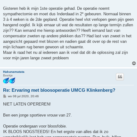
i
c
h
Gisteren heb ik mijn 1ste operatie gehad. De operatie noemt
t
sympathectomie en moet dus Inderdaad in 2* gebeuren. Normaal binnen
3 à 4 weken is de 2de gepland. Operatie heel vlot verlopen geen pijn geen
hangend ooglid. Ik kijk ernaar uit wat de resultaten op lange termijn zullen
zijn?? Kan iemand me hierop antwoorden?? Heeft iemand last van
compensator zweten op andere plekken dus?? Had last van zweet in het
aangezicht gepaard met blozen en nadien gaat dit over op de rest van
mijn lichaam rug benen gewoon uit schaamte.
Maar ik raad het nu al iedereen aan ik voel dat dit de oplossing zal zijn
voor mijn jaren lange zweet probleem
Hakunamatata
Beekje
Re: Ervaring met bloosoperatie UMCG Klinkenberg?
B
wo 08 jul 2020, 20:46
e
r
NIET LATEN OPEREREN!
i
c
h
Ben een jonge sportieve vrouw van 27.
t
Operatie ondergaan voor bloosfobie.
IK BLOOS NOGSTEEDS! En het ergste van alles dat ik zo