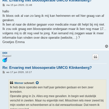
Re: Ervaring met bloosoperatie UMCG Klinkenberg?
B
ma 15 jun 2020, 21:48
e
r
hallo
i
Ik bloos ook al van zo lang ik mij kan herinneren en wil hier graag van af
c
h
geraken.
t
Ik ben al naar de dokter gegaan voor medicatie maar dit helpt bij mij niet.
Ik zou ook graag een bloosoperatie ondergaan maar ik ben nog maar 17...
volgens mij is dit nog veel te jong. Kan iemand mij zeggen waar ik meer
informatie kan vinden over deze operatie (website,...) ?
Groetjes Emma
DIDI
Druppel
Re: Ervaring met bloosoperatie UMCG Klinkenberg?
B
wo 17 jun 2020, 10:17
e
r
i
Werner
schreef:
c
h
Ik heb deze operatie een half jaar geleden gedaan en ben zeer
t
tevreden.
Operatie ging in 2x. Alles erg mee gevallen. In begin wel duidelijk
verschil in zweten. Maar nu eigenlijk niet. Misschien iets meer zweet bij
mijn voeten en scheenbenen al is dat verwaarloosbaar. Dat neem ik