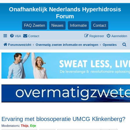
Onafhankelijk Nederlands Hyperhidrosis
Forum
FAQ Zweten
Nieuws
Informatie
Contact
V&A
Contact
Registreer
Aanmelden
Z
Forumoverzicht
Overmatig zweten informatie en ervaringen
Operaties
o
e
k
Ervaring met bloosoperatie UMCG Klinkenberg?
Moderators:
Thijs
,
Erje