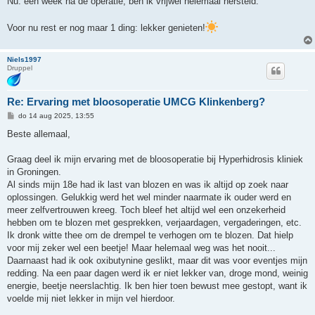
Nu: een week na de operatie, ben ik vrijwel helemaal hersteld.
Voor nu rest er nog maar 1 ding: lekker genieten!
Niels1997
Druppel
Re: Ervaring met bloosoperatie UMCG Klinkenberg?
B
do 14 aug 2025, 13:55
e
r
Beste allemaal,
i
c
h
Graag deel ik mijn ervaring met de bloosoperatie bij Hyperhidrosis kliniek
t
in Groningen.
Al sinds mijn 18e had ik last van blozen en was ik altijd op zoek naar
oplossingen. Gelukkig werd het wel minder naarmate ik ouder werd en
meer zelfvertrouwen kreeg. Toch bleef het altijd wel een onzekerheid
hebben om te blozen met gesprekken, verjaardagen, vergaderingen, etc.
Ik dronk witte thee om de drempel te verhogen om te blozen. Dat hielp
voor mij zeker wel een beetje! Maar helemaal weg was het nooit...
Daarnaast had ik ook oxibutynine geslikt, maar dit was voor eventjes mijn
redding. Na een paar dagen werd ik er niet lekker van, droge mond, weinig
energie, beetje neerslachtig. Ik ben hier toen bewust mee gestopt, want ik
voelde mij niet lekker in mijn vel hierdoor.