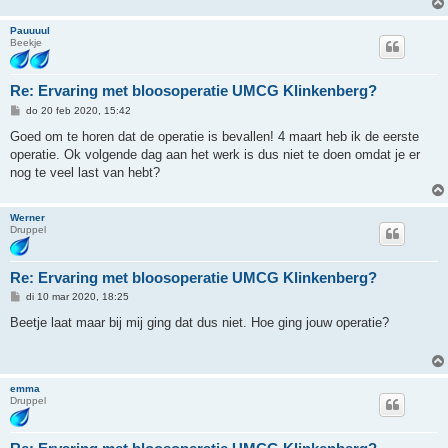
Pauuuul
Beekje
Re: Ervaring met bloosoperatie UMCG Klinkenberg?
B
do 20 feb 2020, 15:42
e
r
Goed om te horen dat de operatie is bevallen! 4 maart heb ik de eerste
i
operatie. Ok volgende dag aan het werk is dus niet te doen omdat je er
c
h
nog te veel last van hebt?
t
Werner
Druppel
Re: Ervaring met bloosoperatie UMCG Klinkenberg?
B
di 10 mar 2020, 18:25
e
r
Beetje laat maar bij mij ging dat dus niet. Hoe ging jouw operatie?
i
c
h
t
emma
Druppel