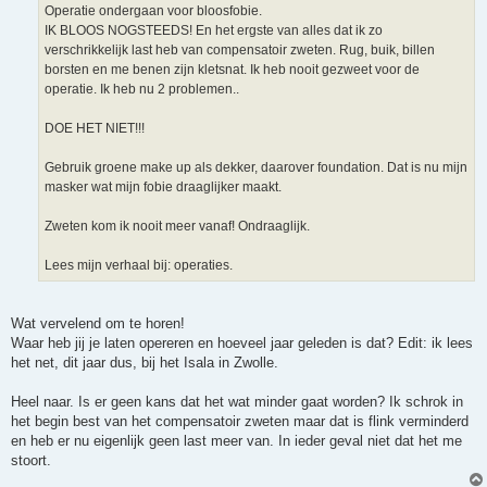
Operatie ondergaan voor bloosfobie.
IK BLOOS NOGSTEEDS! En het ergste van alles dat ik zo
verschrikkelijk last heb van compensatoir zweten. Rug, buik, billen
borsten en me benen zijn kletsnat. Ik heb nooit gezweet voor de
operatie. Ik heb nu 2 problemen..
DOE HET NIET!!!
Gebruik groene make up als dekker, daarover foundation. Dat is nu mijn
masker wat mijn fobie draaglijker maakt.
Zweten kom ik nooit meer vanaf! Ondraaglijk.
Lees mijn verhaal bij: operaties.
Wat vervelend om te horen!
Waar heb jij je laten opereren en hoeveel jaar geleden is dat? Edit: ik lees
het net, dit jaar dus, bij het Isala in Zwolle.
Heel naar. Is er geen kans dat het wat minder gaat worden? Ik schrok in
het begin best van het compensatoir zweten maar dat is flink verminderd
en heb er nu eigenlijk geen last meer van. In ieder geval niet dat het me
stoort.