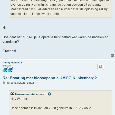
last van zweet in het aangezicht gepaard met blozen en nadien gaat dit
over op de rest van mijn lichaam rug benen gewoon uit schaamte.
Maar ik raad het nu al iedereen aan ik voel dat dit de oplossing zal zijn
voor mijn jaren lange zweet probleem
Hi!
Hoe gaat het nu? Nu je je operatie hebt gehad wat waren de nadelen en
voordelen?
Groetjes!
Anonymouse22
Beekje
Re: Ervaring met bloosoperatie UMCG Klinkenberg?
B
do 20 mei 2021, 18:02
e
r
i
Hakunamatata
schreef:
c
h
Hey Werner,
t
Deze operatie is in Januari 2020 gebeurd in ISALA Zwolle.