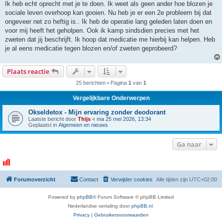
Ik heb echt oprecht met je te doen. Ik weet als geen ander hoe blozen je
sociale leven overhoop kan gooien. Nu heb je er een 2e probleem bij dat
ongeveer net zo heftig is.. Ik heb de operatie lang geleden laten doen en
voor mij heeft het geholpen. Ook ik kamp sindsdien precies met het
zweten dat jij beschrijft. Ik hoop dat medicatie me hierbij kan helpen. Heb
je al eens medicatie tegen blozen en/of zweten geprobeerd?
Plaats reactie
25 berichten • Pagina
1
van
1
Vergelijkbare Onderwerpen
Okseldetox - Mijn ervaring zonder deodorant
Laatste bericht door
Thijs
«
ma 25 mei 2026, 13:34
Geplaatst in
Algemeen en nieuws
Ga naar
Forumoverzicht
Contact
Verwijder cookies
Alle tijden zijn
UTC+02:00
Powered by
phpBB
® Forum Software © phpBB Limited
Nederlandse vertaling door
phpBB.nl
.
Privacy
|
Gebruikersvoorwaarden