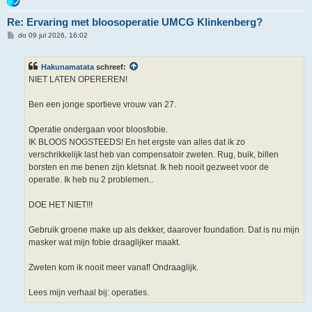
Re: Ervaring met bloosoperatie UMCG Klinkenberg?
B
do 09 jul 2026, 16:02
e
r
i
Hakunamatata
schreef:
c
h
NIET LATEN OPEREREN!
t
Ben een jonge sportieve vrouw van 27.
Operatie ondergaan voor bloosfobie.
IK BLOOS NOGSTEEDS! En het ergste van alles dat ik zo
verschrikkelijk last heb van compensatoir zweten. Rug, buik, billen
borsten en me benen zijn kletsnat. Ik heb nooit gezweet voor de
operatie. Ik heb nu 2 problemen..
DOE HET NIET!!!
Gebruik groene make up als dekker, daarover foundation. Dat is nu mijn
masker wat mijn fobie draaglijker maakt.
Zweten kom ik nooit meer vanaf! Ondraaglijk.
Lees mijn verhaal bij: operaties.