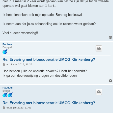
niet in 1 maar in 2 keer wordt gedaan kan het zo zijn dat je tot de tweede
operatie wel gaat blozen aan 1 kant..
Ik heb binnenkort ook mijn operatie. Ben erg benieuwd..
Ik neem aan dat jouw behandeling ook in tweeen wordt gedaan?
Veel succes woensdag!!
Redhead
Druppel
Re: Ervaring met bloosoperatie UMCG Klinkenberg?
B
vr 13 dec 2019, 11:29
e
r
Hoe hebben jullie de operatie ervaren? Heeft het gewerkt?
i
Ik ga een doorverwijzing vragen om dezelfde reden
c
h
t
Pauuuul
Beekje
Re: Ervaring met bloosoperatie UMCG Klinkenberg?
B
di 21 jan 2020, 11:03
e