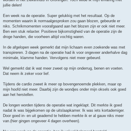
t
jullie delen!
Een week na de operatie. Super gelukkig met het resultaat. Op de
momenten waarin ik normaalgesproken zou gaan blozen, gebeurde er
niks. Schrikmomenten voorafgaand aan het blozen zijn er ook niet meer.
Ben een stuk relaxter. Positieve bijkomstigheid van de operatie zijn de
droge handen, die voorheen altijd vochtig waren.
In de afgelopen week gemerkt dat mijn lichaam even zoekende was met
transpireren. 3 dagen na de operatie had ik voor ongeveer anderhalve dag
minimale, klamme handen. Vervolgens niet meer gebeurd.
Wel gemerkt dat ik wat meer zweet op mijn onderrug, benen en voeten.
Dat neem ik zeker voor lief.
Tijdens de cardio zweet ik meer op bovengenoemde plekken, maar op
mijn hoofd niet meer. Daarbij zijn de wondjes onder mijn oksels ook goed
aan het herstellen.
De longen worden tijdens de operatie wat ingeklapt. Dit merkte ik goed
nadat ik was bijgekomen op de uitslaapkamer. Ik was iets kortademiger.
Door goed in- en uit geademd te hebben merkte ik er al gauw niks meer
van.(hier gingen ongeveer 4 dagen overheen).