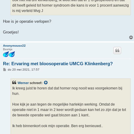
dit heeft geleid tot horner syndroom die kans is voor 1 procent aanwezig
is mij verteld Mvg J
Hoe is je operatie verlopen?
Groetjes!
Anonymouse22
Beekje
Re: Ervaring met bloosoperatie UMCG Klinkenberg?
B
do 20 mei 2021, 17:57
e
r
i
Werner
schreef:
c
h
Ik kreeg juist te horen dat dat horner nog nooit was voorgekomen bij
t
hun.
Hoe kijk je aan tegen de mogelijke harlekijn werking. Omdat de
operatie niet in 1 maar in 2 keer wordt gedaan kan het zo zijn dat je tot
de tweede operatie wel gaat blozen aan 1 kant..
Ik heb binnenkort ook mijn operatie. Ben erg benieuwd..