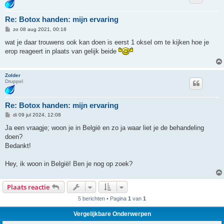
Re: Botox handen: mijn ervaring
B
zo 08 aug 2021, 00:18
e
r
wat je daar trouwens ook kan doen is eerst 1 oksel om te kijken hoe je
i
erop reageert in plaats van gelijk beide
c
h
t
Zolder
Druppel
Re: Botox handen: mijn ervaring
B
di 09 jul 2024, 12:08
e
r
Ja een vraagje; woon je in België en zo ja waar liet je de behandeling
i
doen?
c
h
Bedankt!
t
Hey, ik woon in België! Ben je nog op zoek?
Plaats reactie
5 berichten • Pagina
1
van
1
Vergelijkbare Onderwerpen