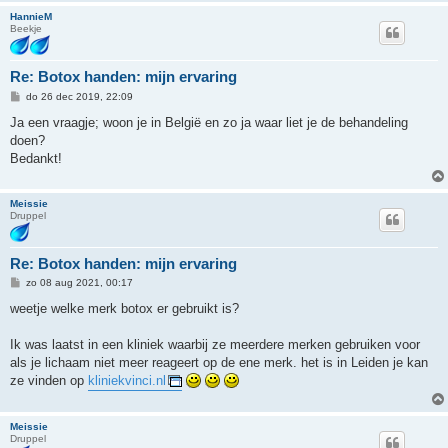
HannieM
Beekje
Re: Botox handen: mijn ervaring
B
do 26 dec 2019, 22:09
e
r
Ja een vraagje; woon je in België en zo ja waar liet je de behandeling
i
doen?
c
h
Bedankt!
t
Meissie
Druppel
Re: Botox handen: mijn ervaring
B
zo 08 aug 2021, 00:17
e
r
weetje welke merk botox er gebruikt is?
i
c
h
Ik was laatst in een kliniek waarbij ze meerdere merken gebruiken voor
t
als je lichaam niet meer reageert op de ene merk. het is in Leiden je kan
ze vinden op
kliniekvinci.nl
Meissie
Druppel