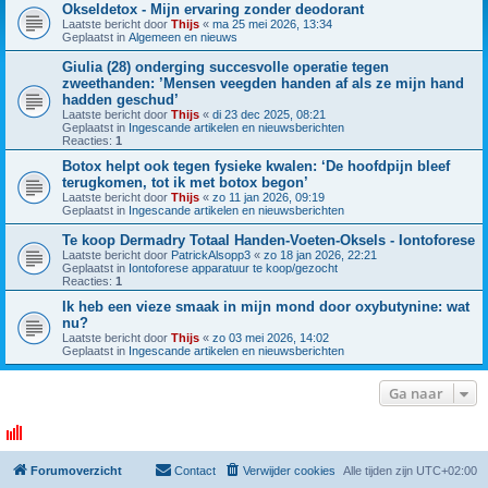
Okseldetox - Mijn ervaring zonder deodorant
Laatste bericht door
Thijs
«
ma 25 mei 2026, 13:34
Geplaatst in
Algemeen en nieuws
Giulia (28) onderging succesvolle operatie tegen
zweethanden: ’Mensen veegden handen af als ze mijn hand
hadden geschud’
Laatste bericht door
Thijs
«
di 23 dec 2025, 08:21
Geplaatst in
Ingescande artikelen en nieuwsberichten
Reacties:
1
Botox helpt ook tegen fysieke kwalen: ‘De hoofdpijn bleef
terugkomen, tot ik met botox begon’
Laatste bericht door
Thijs
«
zo 11 jan 2026, 09:19
Geplaatst in
Ingescande artikelen en nieuwsberichten
Te koop Dermadry Totaal Handen-Voeten-Oksels - Iontoforese
Laatste bericht door
PatrickAlsopp3
«
zo 18 jan 2026, 22:21
Geplaatst in
Iontoforese apparatuur te koop/gezocht
Reacties:
1
Ik heb een vieze smaak in mijn mond door oxybutynine: wat
nu?
Laatste bericht door
Thijs
«
zo 03 mei 2026, 14:02
Geplaatst in
Ingescande artikelen en nieuwsberichten
Ga naar
Forumoverzicht
Contact
Verwijder cookies
Alle tijden zijn
UTC+02:00