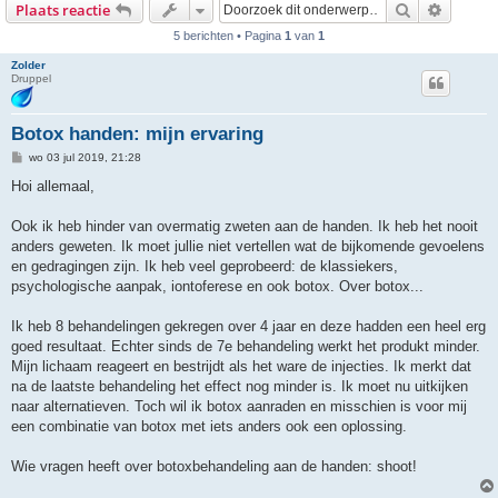
Zoek
Uitgebr
Plaats reactie
5 berichten • Pagina
1
van
1
Zolder
Druppel
Botox handen: mijn ervaring
B
wo 03 jul 2019, 21:28
e
r
Hoi allemaal,
i
c
h
Ook ik heb hinder van overmatig zweten aan de handen. Ik heb het nooit
t
anders geweten. Ik moet jullie niet vertellen wat de bijkomende gevoelens
en gedragingen zijn. Ik heb veel geprobeerd: de klassiekers,
psychologische aanpak, iontoferese en ook botox. Over botox...
Ik heb 8 behandelingen gekregen over 4 jaar en deze hadden een heel erg
goed resultaat. Echter sinds de 7e behandeling werkt het produkt minder.
Mijn lichaam reageert en bestrijdt als het ware de injecties. Ik merkt dat
na de laatste behandeling het effect nog minder is. Ik moet nu uitkijken
naar alternatieven. Toch wil ik botox aanraden en misschien is voor mij
een combinatie van botox met iets anders ook een oplossing.
Wie vragen heeft over botoxbehandeling aan de handen: shoot!