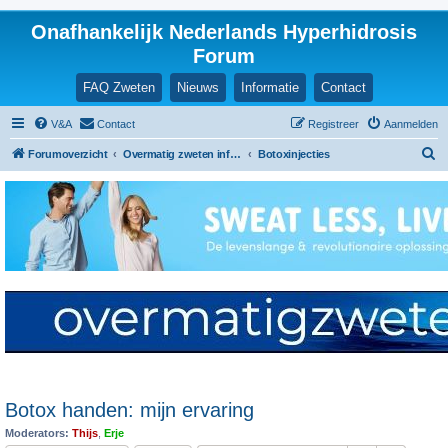
Onafhankelijk Nederlands Hyperhidrosis
Forum
FAQ Zweten
Nieuws
Informatie
Contact
V&A
Contact
Registreer
Aanmelden
Z
Forumoverzicht
Overmatig zweten informatie en ervaringen
Botoxinjecties
o
e
k
Botox handen: mijn ervaring
Moderators:
Thijs
,
Erje