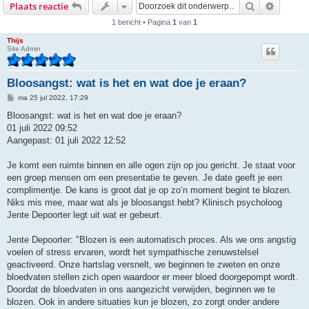
Zoek
Uitgebr
Plaats reactie
1 bericht • Pagina
1
van
1
Thijs
Site Admin
Bloosangst: wat is het en wat doe je eraan?
B
ma 25 jul 2022, 17:29
e
r
Bloosangst: wat is het en wat doe je eraan?
i
01 juli 2022 09:52
c
h
Aangepast: 01 juli 2022 12:52
t
Je komt een ruimte binnen en alle ogen zijn op jou gericht. Je staat voor
een groep mensen om een presentatie te geven. Je date geeft je een
complimentje. De kans is groot dat je op zo’n moment begint te blozen.
Niks mis mee, maar wat als je bloosangst hebt? Klinisch psycholoog
Jente Depoorter legt uit wat er gebeurt.
Jente Depoorter: "Blozen is een automatisch proces. Als we ons angstig
voelen of stress ervaren, wordt het sympathische zenuwstelsel
geactiveerd. Onze hartslag versnelt, we beginnen te zweten en onze
bloedvaten stellen zich open waardoor er meer bloed doorgepompt wordt.
Doordat de bloedvaten in ons aangezicht verwijden, beginnen we te
blozen. Ook in andere situaties kun je blozen, zo zorgt onder andere