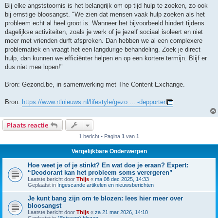
Bij elke angststoornis is het belangrijk om op tijd hulp te zoeken, zo ook
bij ernstige bloosangst. "We zien dat mensen vaak hulp zoeken als het
probleem echt al heel groot is. Wanneer het bijvoorbeeld hindert tijdens
dagelijkse activiteiten, zoals je werk of je jezelf sociaal isoleert en niet
meer met vrienden durft afspreken. Dan hebben we al een complexere
problematiek en vraagt het een langdurige behandeling. Zoek je direct
hulp, dan kunnen we efficiënter helpen en op een kortere termijn. Blijf er
dus niet mee lopen!"
Bron: Gezond.be, in samenwerking met The Content Exchange.
Bron:
https://www.rtlnieuws.nl/lifestyle/gezo ... -depporter
Plaats reactie
1 bericht • Pagina
1
van
1
Vergelijkbare Onderwerpen
Hoe weet je of je stinkt? En wat doe je eraan? Expert:
“Deodorant kan het probleem soms verergeren”
Laatste bericht door
Thijs
«
ma 08 dec 2025, 14:33
Geplaatst in
Ingescande artikelen en nieuwsberichten
Je kunt bang zijn om te blozen: lees hier meer over
bloosangst
Laatste bericht door
Thijs
«
za 21 mar 2026, 14:10