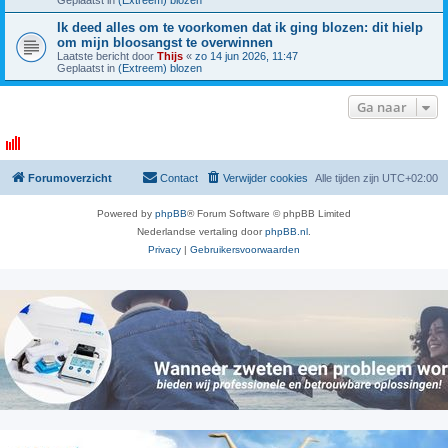
Geplaatst in
(Extreem) blozen
Ik deed alles om te voorkomen dat ik ging blozen: dit hielp
om mijn bloosangst te overwinnen
Laatste bericht door
Thijs
«
zo 14 jun 2026, 11:47
Geplaatst in
(Extreem) blozen
Ga naar
Forumoverzicht
Contact
Verwijder cookies
Alle tijden zijn
UTC+02:00
Powered by
phpBB
® Forum Software © phpBB Limited
Nederlandse vertaling door
phpBB.nl
.
Privacy
|
Gebruikersvoorwaarden