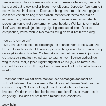
Ben je iemand die zich snel angstig voelt of meer verlegen is, dan is de
kans groot dat je ook sneller bloost, vertelt Jente Depoorter. "Zo kom je in
een vicieuze cirkel terecht. Doordat je bang bent om te blozen, ga je je
angstiger voelen en nog meer blozen. Mensen die zelfverzekerd en
extravert zijn, hebben er minder last van. Blozen is een automatisch
proces en kun je niet voorkomen of tegenhouden. Wel kun je er minder
‘last’ van hebben als je niet angstig of gestresseerd bent. Door te
ontspannen, vernauwen je bloedvaten terug en trekt het blozen weg."
Hoe ga je ermee om?
"We zien dat mensen met bloosangst de situaties vermijden waarin ze
blozen. Denk bijvoorbeeld aan een presentatie geven. Op die manier ga je
de angst in stand houden. Confrontatie is hier het beste medicijn. Door
die angstige situaties net wel aan te gaan en vermijdende gedragingen
weg te laten, stel je jezelf regelmatig bloot en zul je je op termijn ook
comfortabeler voelen. De angst om te blozen zal ook automatisch minder
worden."
"Daarnaast zien we dat deze mensen een verhoogde aandacht op
zichzelf hebben. Hoe zie ik eruit? Ben ik aan het blozen? Wat gaan ze
daarvan zeggen? Het is belangrijk om de aandacht naar buiten te
brengen. Op die manier ben je niet meer met jezelf bezig, maar met je
omgeving. Ook dan zal het blozen minder snel 'escaleren'."
Zoek hulp