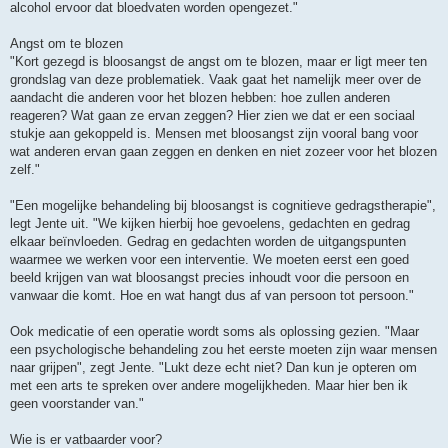
alcohol ervoor dat bloedvaten worden opengezet."
Angst om te blozen
"Kort gezegd is bloosangst de angst om te blozen, maar er ligt meer ten
grondslag van deze problematiek. Vaak gaat het namelijk meer over de
aandacht die anderen voor het blozen hebben: hoe zullen anderen
reageren? Wat gaan ze ervan zeggen? Hier zien we dat er een sociaal
stukje aan gekoppeld is. Mensen met bloosangst zijn vooral bang voor
wat anderen ervan gaan zeggen en denken en niet zozeer voor het blozen
zelf."
"Een mogelijke behandeling bij bloosangst is cognitieve gedragstherapie",
legt Jente uit. "We kijken hierbij hoe gevoelens, gedachten en gedrag
elkaar beïnvloeden. Gedrag en gedachten worden de uitgangspunten
waarmee we werken voor een interventie. We moeten eerst een goed
beeld krijgen van wat bloosangst precies inhoudt voor die persoon en
vanwaar die komt. Hoe en wat hangt dus af van persoon tot persoon."
Ook medicatie of een operatie wordt soms als oplossing gezien. "Maar
een psychologische behandeling zou het eerste moeten zijn waar mensen
naar grijpen", zegt Jente. "Lukt deze echt niet? Dan kun je opteren om
met een arts te spreken over andere mogelijkheden. Maar hier ben ik
geen voorstander van."
Wie is er vatbaarder voor?