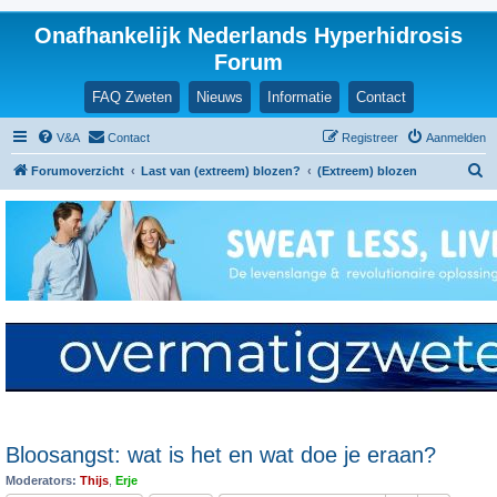
Onafhankelijk Nederlands Hyperhidrosis
Forum
FAQ Zweten
Nieuws
Informatie
Contact
V&A
Contact
Registreer
Aanmelden
Z
Forumoverzicht
Last van (extreem) blozen?
(Extreem) blozen
o
e
k
Bloosangst: wat is het en wat doe je eraan?
Moderators:
Thijs
,
Erje