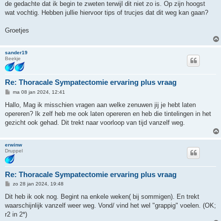
de gedachte dat ik begin te zweten terwijl dit niet zo is. Op zijn hoogst
wat vochtig. Hebben jullie hiervoor tips of trucjes dat dit weg kan gaan?
Groetjes
sander19
Beekje
Re: Thoracale Sympatectomie ervaring plus vraag
B
ma 08 jan 2024, 12:41
e
r
Hallo, Mag ik misschien vragen aan welke zenuwen jij je hebt laten
i
opereren? Ik zelf heb me ook laten opereren en heb die tintelingen in het
c
h
gezicht ook gehad. Dit trekt naar voorloop van tijd vanzelf weg.
t
erwinw
Druppel
Re: Thoracale Sympatectomie ervaring plus vraag
B
zo 28 jan 2024, 19:48
e
r
Dit heb ik ook nog. Begint na enkele weken( bij sommigen). En trekt
i
waarschijnlijk vanzelf weer weg. Vond/ vind het wel "grappig" voelen. (OK;
c
h
r2 in 2*)
t