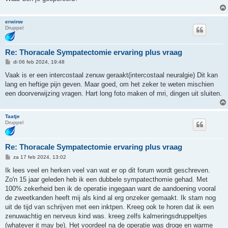
erwinw
Druppel
Re: Thoracale Sympatectomie ervaring plus vraag
B
di 06 feb 2024, 19:48
e
r
Vaak is er een intercostaal zenuw geraakt(intercostaal neuralgie) Dit kan
i
lang en heftige pijn geven. Maar goed, om het zeker te weten mischien
c
h
een doorverwijzing vragen. Hart long foto maken of mri, dingen uit sluiten.
t
Taatje
Druppel
Re: Thoracale Sympatectomie ervaring plus vraag
B
za 17 feb 2024, 13:02
e
r
Ik lees veel en herken veel van wat er op dit forum wordt geschreven.
i
Zo'n 15 jaar geleden heb ik een dubbele sympatecthomie gehad. Met
c
h
100% zekerheid ben ik de operatie ingegaan want de aandoening vooral
t
de zweetkanden heeft mij als kind al erg onzeker gemaakt. Ik stam nog
uit de tijd van schrijven met een inktpen. Kreeg ook te horen dat ik een
zenuwachtig en nerveus kind was. kreeg zelfs kalmeringsdruppeltjes
(whatever it may be). Het voordeel na de operatie was droge en warme