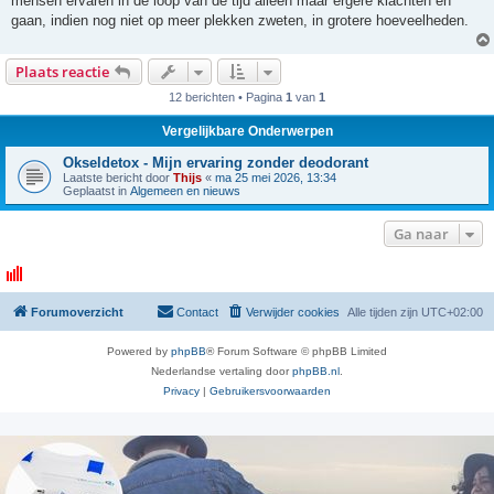
mensen ervaren in de loop van de tijd alleen maar ergere klachten en
gaan, indien nog niet op meer plekken zweten, in grotere hoeveelheden.
Plaats reactie
12 berichten • Pagina
1
van
1
Vergelijkbare Onderwerpen
Okseldetox - Mijn ervaring zonder deodorant
Laatste bericht door
Thijs
«
ma 25 mei 2026, 13:34
Geplaatst in
Algemeen en nieuws
Ga naar
Forumoverzicht
Contact
Verwijder cookies
Alle tijden zijn
UTC+02:00
Powered by
phpBB
® Forum Software © phpBB Limited
Nederlandse vertaling door
phpBB.nl
.
Privacy
|
Gebruikersvoorwaarden