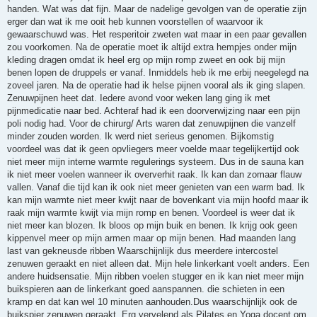
handen. Wat was dat fijn. Maar de nadelige gevolgen van de operatie zijn
erger dan wat ik me ooit heb kunnen voorstellen of waarvoor ik
gewaarschuwd was. Het resperitoir zweten wat maar in een paar gevallen
zou voorkomen. Na de operatie moet ik altijd extra hempjes onder mijn
kleding dragen omdat ik heel erg op mijn romp zweet en ook bij mijn
benen lopen de druppels er vanaf. Inmiddels heb ik me erbij neegelegd na
zoveel jaren. Na de operatie had ik helse pijnen vooral als ik ging slapen.
Zenuwpijnen heet dat. Iedere avond voor weken lang ging ik met
pijnmedicatie naar bed. Achteraf had ik een doorverwijzing naar een pijn
poli nodig had. Voor de chirurg/ Arts waren dat zenuwpijnen die vanzelf
minder zouden worden. Ik werd niet serieus genomen. Bijkomstig
voordeel was dat ik geen opvliegers meer voelde maar tegelijkertijd ook
niet meer mijn interne warmte regulerings systeem. Dus in de sauna kan
ik niet meer voelen wanneer ik oververhit raak. Ik kan dan zomaar flauw
vallen. Vanaf die tijd kan ik ook niet meer genieten van een warm bad. Ik
kan mijn warmte niet meer kwijt naar de bovenkant via mijn hoofd maar ik
raak mijn warmte kwijt via mijn romp en benen. Voordeel is weer dat ik
niet meer kan blozen. Ik bloos op mijn buik en benen. Ik krijg ook geen
kippenvel meer op mijn armen maar op mijn benen. Had maanden lang
last van gekneusde ribben Waarschijnlijk dus meerdere intercostel
zenuwen geraakt en niet alleen dat. Mijn hele linkerkant voelt anders. Een
andere huidsensatie. Mijn ribben voelen stugger en ik kan niet meer mijn
buikspieren aan de linkerkant goed aanspannen. die schieten in een
kramp en dat kan wel 10 minuten aanhouden.Dus waarschijnlijk ook de
buikspier zenuwen geraakt. Erg vervelend als Pilates en Yoga docent om