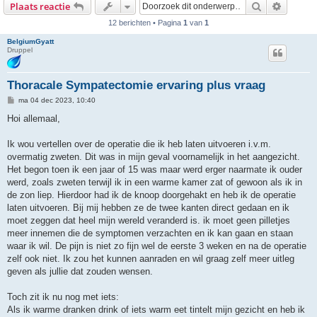
Zoek
Uitgebr
Plaats reactie
12 berichten • Pagina
1
van
1
BelgiumGyatt
Druppel
Thoracale Sympatectomie ervaring plus vraag
B
ma 04 dec 2023, 10:40
e
r
Hoi allemaal,
i
c
h
Ik wou vertellen over de operatie die ik heb laten uitvoeren i.v.m.
t
overmatig zweten. Dit was in mijn geval voornamelijk in het aangezicht.
Het begon toen ik een jaar of 15 was maar werd erger naarmate ik ouder
werd, zoals zweten terwijl ik in een warme kamer zat of gewoon als ik in
de zon liep. Hierdoor had ik de knoop doorgehakt en heb ik de operatie
laten uitvoeren. Bij mij hebben ze de twee kanten direct gedaan en ik
moet zeggen dat heel mijn wereld veranderd is. ik moet geen pilletjes
meer innemen die de symptomen verzachten en ik kan gaan en staan
waar ik wil. De pijn is niet zo fijn wel de eerste 3 weken en na de operatie
zelf ook niet. Ik zou het kunnen aanraden en wil graag zelf meer uitleg
geven als jullie dat zouden wensen.
Toch zit ik nu nog met iets:
Als ik warme dranken drink of iets warm eet tintelt mijn gezicht en heb ik