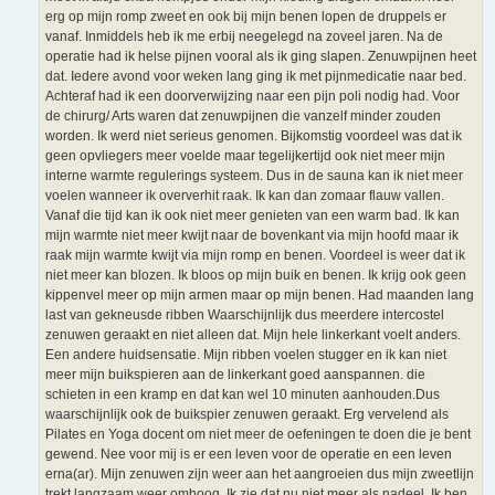
erg op mijn romp zweet en ook bij mijn benen lopen de druppels er
vanaf. Inmiddels heb ik me erbij neegelegd na zoveel jaren. Na de
operatie had ik helse pijnen vooral als ik ging slapen. Zenuwpijnen heet
dat. Iedere avond voor weken lang ging ik met pijnmedicatie naar bed.
Achteraf had ik een doorverwijzing naar een pijn poli nodig had. Voor
de chirurg/ Arts waren dat zenuwpijnen die vanzelf minder zouden
worden. Ik werd niet serieus genomen. Bijkomstig voordeel was dat ik
geen opvliegers meer voelde maar tegelijkertijd ook niet meer mijn
interne warmte regulerings systeem. Dus in de sauna kan ik niet meer
voelen wanneer ik oververhit raak. Ik kan dan zomaar flauw vallen.
Vanaf die tijd kan ik ook niet meer genieten van een warm bad. Ik kan
mijn warmte niet meer kwijt naar de bovenkant via mijn hoofd maar ik
raak mijn warmte kwijt via mijn romp en benen. Voordeel is weer dat ik
niet meer kan blozen. Ik bloos op mijn buik en benen. Ik krijg ook geen
kippenvel meer op mijn armen maar op mijn benen. Had maanden lang
last van gekneusde ribben Waarschijnlijk dus meerdere intercostel
zenuwen geraakt en niet alleen dat. Mijn hele linkerkant voelt anders.
Een andere huidsensatie. Mijn ribben voelen stugger en ik kan niet
meer mijn buikspieren aan de linkerkant goed aanspannen. die
schieten in een kramp en dat kan wel 10 minuten aanhouden.Dus
waarschijnlijk ook de buikspier zenuwen geraakt. Erg vervelend als
Pilates en Yoga docent om niet meer de oefeningen te doen die je bent
gewend. Nee voor mij is er een leven voor de operatie en een leven
erna(ar). Mijn zenuwen zijn weer aan het aangroeien dus mijn zweetlijn
trekt langzaam weer omhoog. Ik zie dat nu niet meer als nadeel. Ik ben