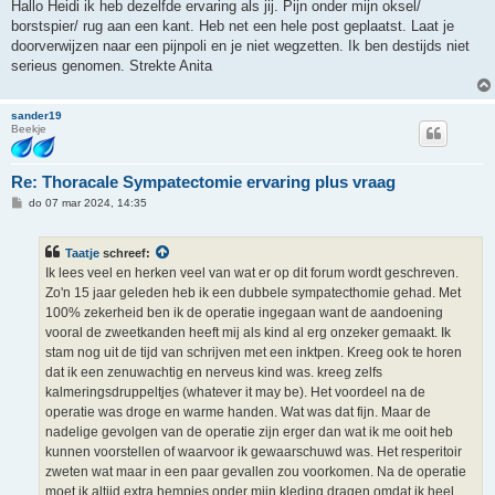
Hallo Heidi ik heb dezelfde ervaring als jij. Pijn onder mijn oksel/
borstspier/ rug aan een kant. Heb net een hele post geplaatst. Laat je
doorverwijzen naar een pijnpoli en je niet wegzetten. Ik ben destijds niet
serieus genomen. Strekte Anita
sander19
Beekje
Re: Thoracale Sympatectomie ervaring plus vraag
B
do 07 mar 2024, 14:35
e
r
i
Taatje
schreef:
c
h
Ik lees veel en herken veel van wat er op dit forum wordt geschreven.
t
Zo'n 15 jaar geleden heb ik een dubbele sympatecthomie gehad. Met
100% zekerheid ben ik de operatie ingegaan want de aandoening
vooral de zweetkanden heeft mij als kind al erg onzeker gemaakt. Ik
stam nog uit de tijd van schrijven met een inktpen. Kreeg ook te horen
dat ik een zenuwachtig en nerveus kind was. kreeg zelfs
kalmeringsdruppeltjes (whatever it may be). Het voordeel na de
operatie was droge en warme handen. Wat was dat fijn. Maar de
nadelige gevolgen van de operatie zijn erger dan wat ik me ooit heb
kunnen voorstellen of waarvoor ik gewaarschuwd was. Het resperitoir
zweten wat maar in een paar gevallen zou voorkomen. Na de operatie
moet ik altijd extra hempjes onder mijn kleding dragen omdat ik heel