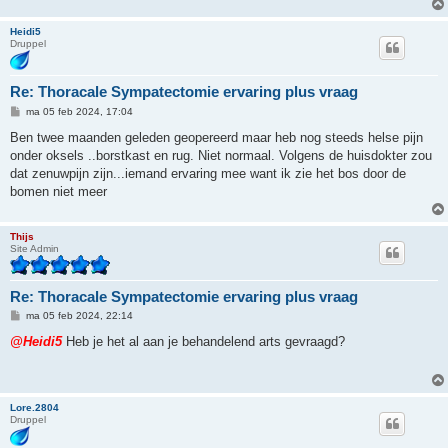
Heidi5
Druppel
Re: Thoracale Sympatectomie ervaring plus vraag
B
ma 05 feb 2024, 17:04
e
r
Ben twee maanden geleden geopereerd maar heb nog steeds helse pijn
i
onder oksels ..borstkast en rug. Niet normaal. Volgens de huisdokter zou
c
h
dat zenuwpijn zijn...iemand ervaring mee want ik zie het bos door de
t
bomen niet meer
Thijs
Site Admin
Re: Thoracale Sympatectomie ervaring plus vraag
B
ma 05 feb 2024, 22:14
e
r
@Heidi5
Heb je het al aan je behandelend arts gevraagd?
i
c
h
t
Lore.2804
Druppel