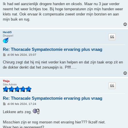
Ik had wel aanzienlijk drogere handen en oksels. Maar nu 3 jaar verder
neemt het weer lichtjes toe. Bij hoge temperaturen zijn mijn handen weer
klets nat. Ook ervaar ik compensatie zweet onder mijn borsten en aan
mijn buik en rug.
Heidi5
Druppel
Re: Thoracale Sympatectomie ervaring plus vraag
B
di 06 feb 2024, 15:07
e
r
Chirurg zegt dat hij mij niet verder kan helpen en dat zijn taak erop zit en
i
de dokter denkt dat het zenuwpijn is. Pfff.....
c
h
t
Thijs
Site Admin
Re: Thoracale Sympatectomie ervaring plus vraag
B
di 06 feb 2024, 17:24
e
r
Lekkere arts zeg.
i
c
h
Misschien zijn er nog mensen met ervaring hier??? Ikzelf niet.
t
Waar ben je geopereerd?