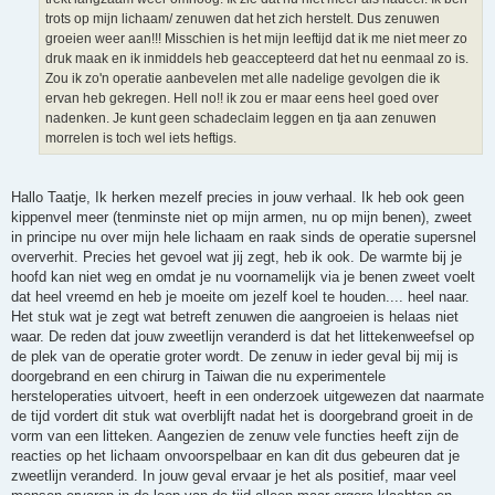
trots op mijn lichaam/ zenuwen dat het zich herstelt. Dus zenuwen
groeien weer aan!!! Misschien is het mijn leeftijd dat ik me niet meer zo
druk maak en ik inmiddels heb geaccepteerd dat het nu eenmaal zo is.
Zou ik zo'n operatie aanbevelen met alle nadelige gevolgen die ik
ervan heb gekregen. Hell no!! ik zou er maar eens heel goed over
nadenken. Je kunt geen schadeclaim leggen en tja aan zenuwen
morrelen is toch wel iets heftigs.
Hallo Taatje, Ik herken mezelf precies in jouw verhaal. Ik heb ook geen
kippenvel meer (tenminste niet op mijn armen, nu op mijn benen), zweet
in principe nu over mijn hele lichaam en raak sinds de operatie supersnel
oververhit. Precies het gevoel wat jij zegt, heb ik ook. De warmte bij je
hoofd kan niet weg en omdat je nu voornamelijk via je benen zweet voelt
dat heel vreemd en heb je moeite om jezelf koel te houden.... heel naar.
Het stuk wat je zegt wat betreft zenuwen die aangroeien is helaas niet
waar. De reden dat jouw zweetlijn veranderd is dat het littekenweefsel op
de plek van de operatie groter wordt. De zenuw in ieder geval bij mij is
doorgebrand en een chirurg in Taiwan die nu experimentele
hersteloperaties uitvoert, heeft in een onderzoek uitgewezen dat naarmate
de tijd vordert dit stuk wat overblijft nadat het is doorgebrand groeit in de
vorm van een litteken. Aangezien de zenuw vele functies heeft zijn de
reacties op het lichaam onvoorspelbaar en kan dit dus gebeuren dat je
zweetlijn veranderd. In jouw geval ervaar je het als positief, maar veel