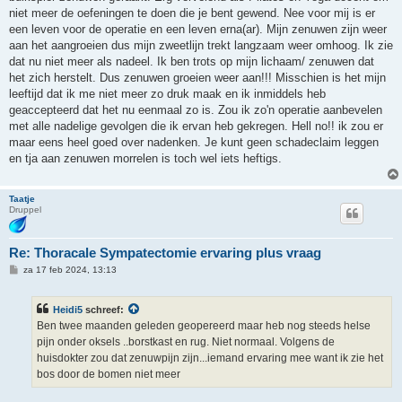
niet meer de oefeningen te doen die je bent gewend. Nee voor mij is er
een leven voor de operatie en een leven erna(ar). Mijn zenuwen zijn weer
aan het aangroeien dus mijn zweetlijn trekt langzaam weer omhoog. Ik zie
dat nu niet meer als nadeel. Ik ben trots op mijn lichaam/ zenuwen dat
het zich herstelt. Dus zenuwen groeien weer aan!!! Misschien is het mijn
leeftijd dat ik me niet meer zo druk maak en ik inmiddels heb
geaccepteerd dat het nu eenmaal zo is. Zou ik zo'n operatie aanbevelen
met alle nadelige gevolgen die ik ervan heb gekregen. Hell no!! ik zou er
maar eens heel goed over nadenken. Je kunt geen schadeclaim leggen
en tja aan zenuwen morrelen is toch wel iets heftigs.
Taatje
Druppel
Re: Thoracale Sympatectomie ervaring plus vraag
B
za 17 feb 2024, 13:13
e
r
i
Heidi5
schreef:
c
h
Ben twee maanden geleden geopereerd maar heb nog steeds helse
t
pijn onder oksels ..borstkast en rug. Niet normaal. Volgens de
huisdokter zou dat zenuwpijn zijn...iemand ervaring mee want ik zie het
bos door de bomen niet meer