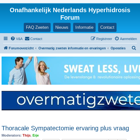
Onafhankelijk Nederlands Hyperhidrosis
Forum
FAQ Zweten
Nieuws
Informatie
Contact
V&A
Contact
Registreer
Aanmelden
Z
Forumoverzicht
Overmatig zweten informatie en ervaringen
Operaties
o
e
k
Thoracale Sympatectomie ervaring plus vraag
Moderators:
Thijs
,
Erje