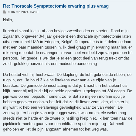
Re: Thoracale Sympatectomie ervaring plus vraag
B
di 06 feb 2024, 04:30
e
r
Hallo,
i
c
h
Ik heb al vanaf kleins af aan hevige zweethanden en voeten. Rond mijn
t
22jaar (nu ongeveer 3/4 jaar geleden) een thoracale sympatectomie laten
uitvoeren in het UZA in Edegem, België. De operatie is in 2 delen gedaan
met een paar maanden tussen in. Ik deel graag mijn ervaring maar hou er
rekening mee dat de ervaringen hiervan heel verdeeld zijn van persoon tot
persoon. Het goede is wel dat je er een groot deel van terug trekt omdat
ze dit gelukkig aanzien als een medische aandoening.
De herstel viel mij heel zwaar. De klaplong, de licht gekneusde ribben, de
rugpijn, ect. Je houd 3 kleine littekens over aan elke zijde van je
borstkas. De gemiddelde inschatting is dat je 1 nacht in het ziekenhuis
blijft, maar bij mij is dit bij de beide operaties uitgelopen tot 3/4 dagen. De
pijn was op een bepaald moment zo fel dat ze mij een morfine spuitje
hebben gegeven ondanks het feit dat ze dit liever vermijden, al zeker bij
mij want ik heb een verslavings gevoeligheid waar ze van weten. De
zenuwpijn ter hoogte van mijn ruggenwervel was na enkele weken nog
steeds niet te harde en de zware pijnstilling hielp niet. Ik ben toen naar de
pijnkliniek moeten gaan voor een infiltratie spuit in mijn rug. Dat heeft
geholpen en liet de pijn langzaam afnemen tot het weg was.