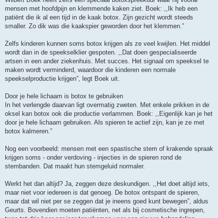
mensen met hoofdpijn en klemmende kaken ziet. Boek: ,,Ik heb een
patiënt die ik al een tijd in de kaak botox. Zijn gezicht wordt steeds
smaller. Zo dik was die kaakspier geworden door het klemmen.”
Zelfs kinderen kunnen soms botox krijgen als ze veel kwijlen. Het middel
wordt dan in de speekselklier gespoten. ,,Dat doen gespecialiseerde
artsen in een ander ziekenhuis. Met succes. Het signaal om speeksel te
maken wordt verminderd, waardoor die kinderen een normale
speekselproductie krijgen”, legt Boek uit.
Door je hele lichaam is botox te gebruiken
In het verlengde daarvan ligt overmatig zweten. Met enkele prikken in de
oksel kan botox ook die productie verlammen. Boek: ,,Eigenlijk kan je het
door je hele lichaam gebruiken. Als spieren te actief zijn, kan je ze met
botox kalmeren.”
Nog een voorbeeld: mensen met een spastische stem of krakende spraak
krijgen soms - onder verdoving - injecties in de spieren rond de
stembanden. Dat maakt hun stemgeluid normaler.
Werkt het dan altijd? Ja, zeggen deze deskundigen. ,,Het doet altijd iets,
maar niet voor iedereen is dat genoeg. De botox ontspant de spieren,
maar dat wil niet per se zeggen dat je ineens goed kunt bewegen”, aldus
Geurts. Bovendien moeten patiënten, net als bij cosmetische ingrepen,