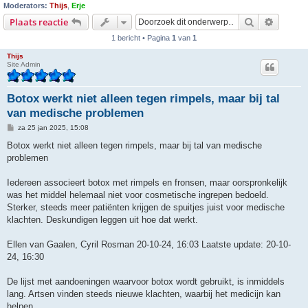
Moderators:
Thijs
,
Erje
Zoek
Uitgebr
Plaats reactie
1 bericht • Pagina
1
van
1
Thijs
Site Admin
Botox werkt niet alleen tegen rimpels, maar bij tal
van medische problemen
B
za 25 jan 2025, 15:08
e
r
Botox werkt niet alleen tegen rimpels, maar bij tal van medische
i
problemen
c
h
t
Iedereen associeert botox met rimpels en fronsen, maar oorspronkelijk
was het middel helemaal niet voor cosmetische ingrepen bedoeld.
Sterker, steeds meer patiënten krijgen de spuitjes juist voor medische
klachten. Deskundigen leggen uit hoe dat werkt.
Ellen van Gaalen, Cyril Rosman 20-10-24, 16:03 Laatste update: 20-10-
24, 16:30
De lijst met aandoeningen waarvoor botox wordt gebruikt, is inmiddels
lang. Artsen vinden steeds nieuwe klachten, waarbij het medicijn kan
helpen.