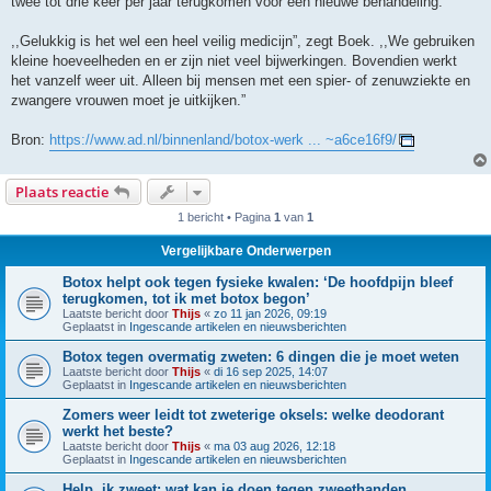
twee tot drie keer per jaar terugkomen voor een nieuwe behandeling.
,,Gelukkig is het wel een heel veilig medicijn”, zegt Boek. ,,We gebruiken
kleine hoeveelheden en er zijn niet veel bijwerkingen. Bovendien werkt
het vanzelf weer uit. Alleen bij mensen met een spier- of zenuwziekte en
zwangere vrouwen moet je uitkijken.”
Bron:
https://www.ad.nl/binnenland/botox-werk ... ~a6ce16f9/
Plaats reactie
1 bericht • Pagina
1
van
1
Vergelijkbare Onderwerpen
Botox helpt ook tegen fysieke kwalen: ‘De hoofdpijn bleef
terugkomen, tot ik met botox begon’
Laatste bericht door
Thijs
«
zo 11 jan 2026, 09:19
Geplaatst in
Ingescande artikelen en nieuwsberichten
Botox tegen overmatig zweten: 6 dingen die je moet weten
Laatste bericht door
Thijs
«
di 16 sep 2025, 14:07
Geplaatst in
Ingescande artikelen en nieuwsberichten
Zomers weer leidt tot zweterige oksels: welke deodorant
werkt het beste?
Laatste bericht door
Thijs
«
ma 03 aug 2026, 12:18
Geplaatst in
Ingescande artikelen en nieuwsberichten
Help, ik zweet: wat kan je doen tegen zweethanden