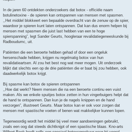
In de jaren 60 ontdekten onderzoekers dat botox - officiële naam
botulinetoxine - de spieren kan ontspannen van mensen met spasmen.
,,Het middel blokkeert een bepaalde overdracht van de zenuw op de spier,
waardoor je spieren kunt laten ontspannen. Dat kan dus enorm helpen bij
mensen met spasmen die juist last hebben van een te hoge
spierspanning”, legt Sander Geurts, hoogleraar revalidatiegeneeskunde bij
Radboudumc, uit.
Patiënten die een beroerte hebben gehad of door een ongeluk
hersenschade hebben, krijgen nu regelmatig botox van hun
revalidatieartsen. Al zou het best nog wat meer mogen. Uit onderzoek
blijkt dat slechts een op de drie patiënten die er baat bij zou hebben, ook
daadwerkelijk botox krijgt.
Bij spasme kan botox de spieren ontspannen
,,Hoe dat werkt? Neem mensen die na een beroerte continu een vuist
maken. Als we enkele spuitjes botox zetten in hun vingerbuigers helpt dat
de hand te ontspannen. Dan kun je de nagels knippen en de hand
verzorgen”, illustreert Geurts. Maar botox kan er ook voor zorgen dat
mensen met spastische voeten of benen wat makkelijker kunnen lopen.
Tegenwoordig wordt het middel bij veel meer aandoeningen gebruikt,
zoals een oog dat steeds dichtknijpt of een spastische blaas. Kno-arts
Wilbert Boek heeft zelfs een speciaal botoxspreekuur waar hij vooral