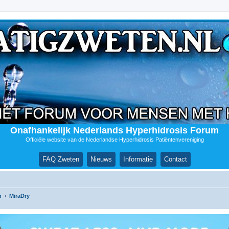
Onafhankelijk Nederlands Hyperhidrosis Forum
Officiële website van de Nederlandse Hyperhidrosis Patiëntenvereniging
FAQ Zweten
Nieuws
Informatie
Contact
n
MiraDry