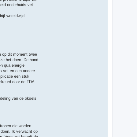
t
eid onderhuids vet.
e
e
r
ijf wereldwijd
T
h
i
j
s
jn op dit moment twee
 ze het doen. De hand
en qua energie
ds vet en een andere
licatie een stuk
gekeurd door de FDA.
ndeling van de oksels
atronen die worden
 doen. Ik verwacht op
n. Voor wat betreft de