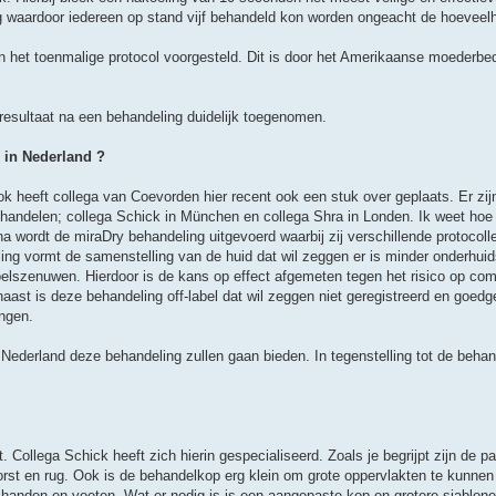
waardoor iedereen op stand vijf behandeld kon worden ongeacht de hoeveelh
 het toenmalige protocol voorgesteld. Dit is door het Amerikaanse moederbedr
esultaat na een behandeling duidelijk toegenomen.
 in Nederland ?
ok heeft collega van Coevorden hier recent ook een stuk over geplaats. Er zi
ehandelen; collega Schick in München en collega Shra in Londen. Ik weet hoe
a wordt de miraDry behandeling uitgevoerd waarbij zij verschillende protocoll
ling vormt de samenstelling van de huid dat wil zeggen er is minder onderhui
lszenuwen. Hierdoor is de kans op effect afgemeten tegen het risico op comp
aast is deze behandeling off-label dat wil zeggen niet geregistreerd en goed
ingen.
 Nederland deze behandeling zullen gaan bieden. In tegenstelling tot de beha
 Collega Schick heeft zich hierin gespecialiseerd. Zoals je begrijpt zijn de p
orst en rug. Ook is de behandelkop erg klein om grote oppervlakten te kunnen
 handen en voeten. Wat er nodig is is een aangepaste kop en grotere sjablone