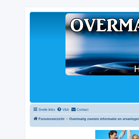
Snelle links
V&A
Contact
Forumoverzicht
Overmatig zweten informatie en ervaringe