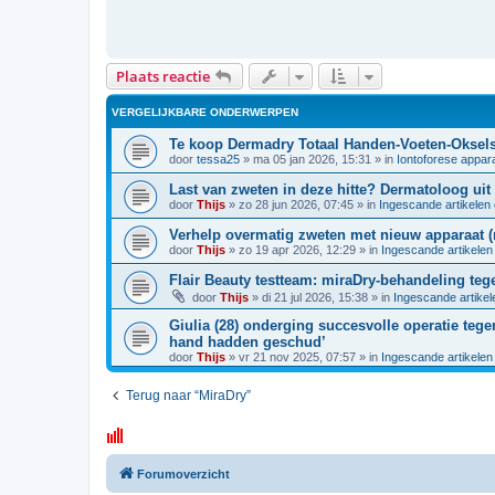
c
h
t
Plaats reactie
VERGELIJKBARE ONDERWERPEN
Te koop Dermadry Totaal Handen-Voeten-Oksels 
door
tessa25
»
ma 05 jan 2026, 15:31
» in
Iontoforese appar
Last van zweten in deze hitte? Dermatoloog uit
door
Thijs
»
zo 28 jun 2026, 07:45
» in
Ingescande artikelen
Verhelp overmatig zweten met nieuw apparaat (
door
Thijs
»
zo 19 apr 2026, 12:29
» in
Ingescande artikelen
Flair Beauty testteam: miraDry-behandeling teg
door
Thijs
»
di 21 jul 2026, 15:38
» in
Ingescande artikel
Giulia (28) onderging succesvolle operatie te
hand hadden geschud’
door
Thijs
»
vr 21 nov 2025, 07:57
» in
Ingescande artikelen
Terug naar “MiraDry”
Forumoverzicht