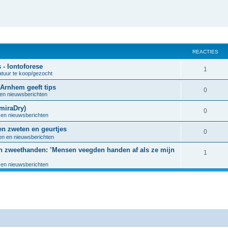
REACTIES
- Iontoforese
R
1
atuur te koop/gezocht
e
 Arnhem geeft tips
R
0
 en nieuwsberichten
a
e
miraDry)
c
R
0
 en nieuwsberichten
a
t
e
en zweten en geurtjes
c
R
0
i
a
en en nieuwsberichten
t
e
e
gen zweethanden: ’Mensen veegden handen af als ze mijn
c
R
1
i
a
s
t
 en nieuwsberichten
e
e
c
i
a
s
t
e
c
i
s
t
e
i
s