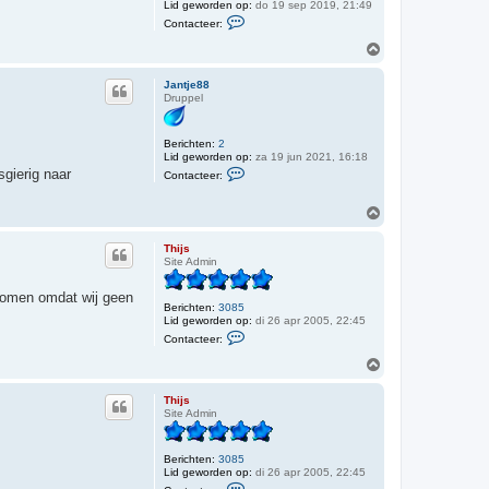
Lid geworden op:
do 19 sep 2019, 21:49
C
Contacteer:
o
n
O
t
m
a
h
c
Jantje88
o
t
Druppel
o
e
e
g
r
Berichten:
2
H
Lid geworden op:
za 19 jun 2021, 16:18
a
C
sgierig naar
n
Contacteer:
o
n
n
i
t
O
e
a
m
M
c
h
t
Thijs
o
e
Site Admin
o
e
g
r
 komen omdat wij geen
J
Berichten:
3085
a
Lid geworden op:
di 26 apr 2005, 22:45
n
C
Contacteer:
t
o
j
n
O
e
t
m
8
a
8
h
c
Thijs
o
t
Site Admin
o
e
e
g
r
Berichten:
3085
T
Lid geworden op:
di 26 apr 2005, 22:45
h
C