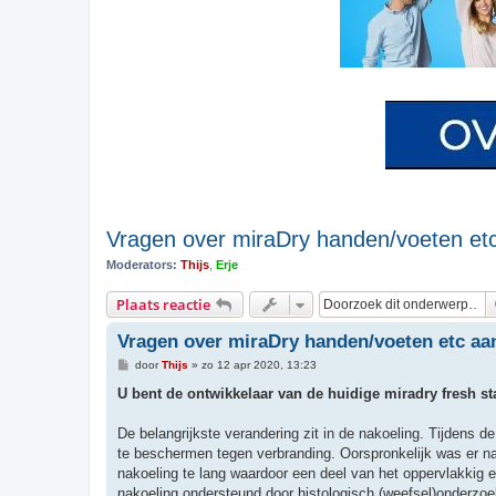
Vragen over miraDry handen/voeten e
Moderators:
Thijs
,
Erje
Plaats reactie
Vragen over miraDry handen/voeten etc a
B
door
Thijs
»
zo 12 apr 2020, 13:23
e
r
U bent de ontwikkelaar van de huidige miradry fresh st
i
c
h
De belangrijkste verandering zit in de nakoeling. Tijdens d
t
te beschermen tegen verbranding. Oorspronkelijk was er na
nakoeling te lang waardoor een deel van het oppervlakkig 
nakoeling ondersteund door histologisch (weefsel)onderzoek.