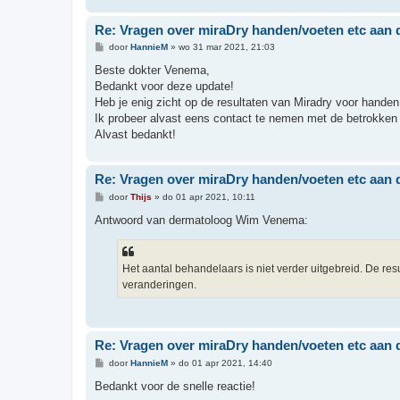
Re: Vragen over miraDry handen/voeten etc aa
B
door
HannieM
»
wo 31 mar 2021, 21:03
e
r
Beste dokter Venema,
i
Bedankt voor deze update!
c
h
Heb je enig zicht op de resultaten van Miradry voor hande
t
Ik probeer alvast eens contact te nemen met de betrokken 
Alvast bedankt!
Re: Vragen over miraDry handen/voeten etc aa
B
door
Thijs
»
do 01 apr 2021, 10:11
e
r
Antwoord van dermatoloog Wim Venema:
i
c
h
t
Het aantal behandelaars is niet verder uitgebreid. De res
veranderingen.
Re: Vragen over miraDry handen/voeten etc aa
B
door
HannieM
»
do 01 apr 2021, 14:40
e
r
Bedankt voor de snelle reactie!
i