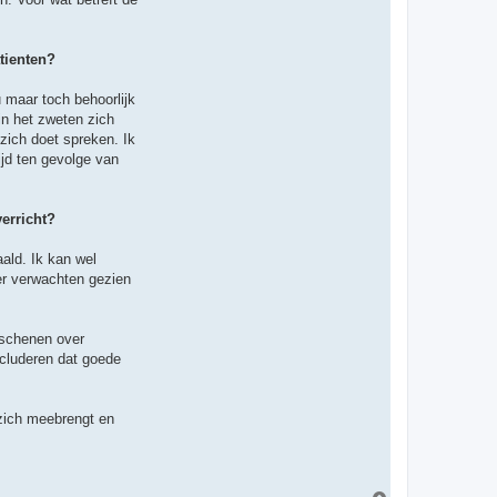
atienten?
au maar toch behoorlijk
rin het zweten zich
 zich doet spreken. Ik
ijd ten gevolge van
erricht?
aald. Ik kan wel
er verwachten gezien
erschenen over
oncluderen dat goede
 zich meebrengt en
O