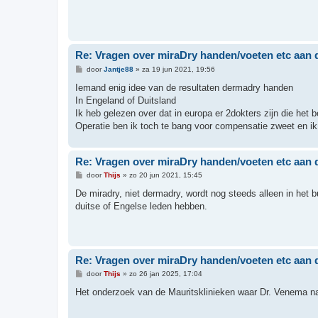
c
h
t
Re: Vragen over miraDry handen/voeten etc aa
B
door
Jantje88
»
za 19 jun 2021, 19:56
e
r
Iemand enig idee van de resultaten dermadry handen
i
In Engeland of Duitsland
c
h
Ik heb gelezen over dat in europa er 2dokters zijn die het
t
Operatie ben ik toch te bang voor compensatie zweet en i
Re: Vragen over miraDry handen/voeten etc aa
B
door
Thijs
»
zo 20 jun 2021, 15:45
e
r
De miradry, niet dermadry, wordt nog steeds alleen in het 
i
duitse of Engelse leden hebben.
c
h
t
Re: Vragen over miraDry handen/voeten etc aa
B
door
Thijs
»
zo 26 jan 2025, 17:04
e
r
Het onderzoek van de Mauritsklinieken waar Dr. Venema naa
i
c
h