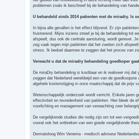
problemen zoals ik beschreef bij de behandeling van handen
U behandeld sinds 2014 patienten met de miradry. Is uw 
In bijna alle gevallen is het effect blijvend. Er zijn patiënt
frustrerend. Mijns inziens streef je bij de behandeling tot 
afspeelt, dus ook de centrale aansturing, wordt gereset. Je
zeg vaak tegen mijn patiënten dat het zweten zich afspeelt i
stress. Ik bedoel daarmee te zeggen dat het proces van zwe
Verwacht u dat de miradry behandeling goedkoper gaat
De miraDry behandeling is kostbaar en ik realiseer mij dat g
zeggen dat Nederland wereldwijd een van de goedkoopste aa
algehele kostenstijging in onze maatschappij dat de prij
Wetenschappelijk onderzoek wordt verricht. Enkele jaren ge
effectiviteit en tevredenheid van patiënten. Hier bleek de e
voorlichting en management van verwachting zeer belangrij
De vergelijkende studies die nodig zijn om tot een vergoed
vooral ook het ontbreken van een goede vergelijkende ther
Dermatoloog Wim Venema - medisch adviseur Nederlandse 