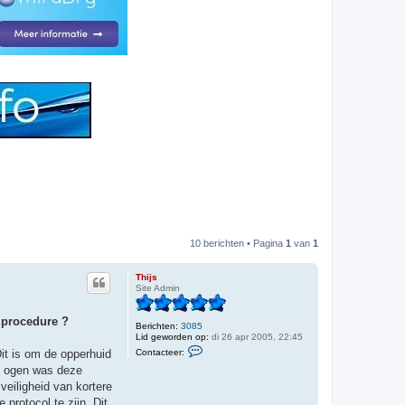
10 berichten • Pagina
1
van
1
Thijs
Site Admin
h procedure ?
Berichten:
3085
Lid geworden op:
di 26 apr 2005, 22:45
C
Contacteer:
Dit is om de opperhuid
o
n
jn ogen was deze
t
veiligheid van kortere
a
c
protocol te zijn. Dit