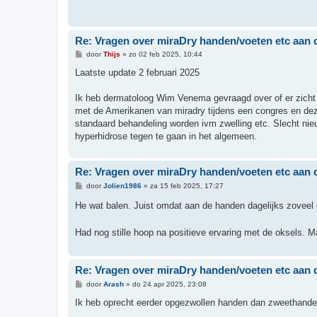
t
Re: Vragen over miraDry handen/voeten etc aa
B
door
Thijs
»
zo 02 feb 2025, 10:44
e
r
Laatste update 2 februari 2025
i
c
h
Ik heb dermatoloog Wim Venema gevraagd over of er zicht 
t
met de Amerikanen van miradry tijdens een congres en deze
standaard behandeling worden ivm zwelling etc. Slecht ni
hyperhidrose tegen te gaan in het algemeen.
Re: Vragen over miraDry handen/voeten etc aa
B
door
Jolien1986
»
za 15 feb 2025, 17:27
e
r
He wat balen. Juist omdat aan de handen dagelijks zovee
i
c
h
Had nog stille hoop na positieve ervaring met de oksels. M
t
Re: Vragen over miraDry handen/voeten etc aa
B
door
Arash
»
do 24 apr 2025, 23:08
e
r
Ik heb oprecht eerder opgezwollen handen dan zweethande
i