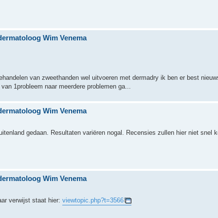
n dermatoloog Wim Venema
 behandelen van zweethanden wel uitvoeren met dermadry ik ben er best nieuw
k van 1probleem naar meerdere problemen ga...
n dermatoloog Wim Venema
buitenland gedaan. Resultaten variëren nogal. Recensies zullen hier niet snel
n dermatoloog Wim Venema
r verwijst staat hier:
viewtopic.php?t=3566