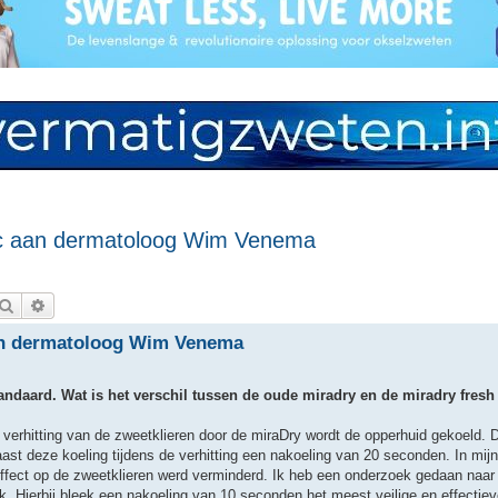
tc aan dermatoloog Wim Venema
Zoek
Uitgebreid zoeken
an dermatoloog Wim Venema
andaard. Wat is het verschil tussen de oude miradry en de miradry fres
e verhitting van de zweetklieren door de miraDry wordt de opperhuid gekoeld. 
ast deze koeling tijdens de verhitting een nakoeling van 20 seconden. In mi
effect op de zweetklieren werd verminderd. Ik heb een onderzoek gedaan naar 
 Hierbij bleek een nakoeling van 10 seconden het meest veilige en effectieve 