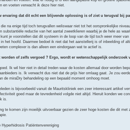
 en voeten verwacht ik deze hier niet.
ervaring dat dit echt een blijvende oplossing is of ziet u terugval bij p
en die na enige tijd toch terugvallen weliswaar niet tot het oorspronkelijke nive
een substantiële reductie van het aantal zweetklieren waarbij je de hele as waa
 kunt je voorstellen dat dit systeem in de loop van de tijd toch weer meer van
n het hoofd. Daarmee bedoel ik niet dat het aanstellerij is of inbeelding of alt
ten complexer is dan alleen een eindorgaan wat te actief is.
 worden of zelfs vergoed ? Ergo, wordt er wetenschappelijk onderzoek v
oed. Ik wil hier niet in detail treden waar de kosten allemaal door worden bep
nbieders is. Ik verwacht dus niet dat de prijs hier omlaag gaat. Je zou eerd
s van de miraDry behandeling op een bepaald moment omhoog moet.
leden is bijvoorbeeld vanuit de Mauritskliniek een zeer interessant artikel v
ffectiviteit goed maar de tevredenheid volgde niet altijd. Hieruit konden we c
k is.
ing te komen zijn moeilijk uitvoerbaar gezien de zeer hoge kosten die dit met
apie.
Hyperhidrosis Patiëntenvereniging