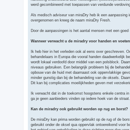
werd gecombineerd met toepassen van verdunde verdoving 
Als medisch adviseur van miraDry heb ik een aanpassing in
overgenomen en kreeg de naam miraDry Fresh.
Door de aanpassingen is het aantal mensen met een goed r
Wanneer verwacht u de miradry voor handen en voeten
Ik heb hier in het verleden ook al eens over geschreven. O
behandelaars in Europa die vooral handen daadwerkelijk b
wordt lokaal verdoofd door middel van een polsblock. Daarn
niveaus gebruiken. Een belangrijk probleem bij de behande
opbouw van de huid met daarnaast ook oppervlakkige gevoe
minder gunstig dan bij de behandeling van de oksels. Daarn
Dit kan bij complicaties moeilijkheden geven met verzeker
Ik verwacht dat in de toekomst hoogstens enkele centra in
ga je geen aanbieders vinden op iedere hoek van de straat.
Kan de miradry ook gebruikt worden op rug en borst?
De miraDry kan prima worden gebruikt op de rug of de borst.
gebruikt onder de oksel qua oppervlak ontoereikend voor b
het gebied van ontwikkeling in deze richting meer dan voor